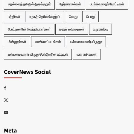
நெல்லைத் தமிழில் திருக்குறள்
நேர்காணல்கள்
படக்கவிதைப் போட்டிகள்
பத்திகள்
பழகத் தெரிய வேணும்
பொது
பொது
போட்டிகளின் வெற்றியாளர்கள்
மரபுக் கவிதைகள்
மறு பகிர்வு
மின்னூல்கள்
வண்ணப் படங்கள்
வல்லமையாளர் விருது!
வல்லமையாளர் விருது பெற்றோரின் பட்டியல்
வார ராசி பலன்
CoverNews Social
Facebook
Twitter
Youtube
Meta