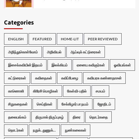
Categories
ENGLISH
FEATURED
HOME-LIT
PEER REVIEWED
அறிந்துகொள்வோம்
அறிவியல்
ஆய்வுக் கட்டுரைகள்
இசைக்கவியின் இதயம்
இலக்கியம்
ஏனைய கவிஞர்கள்
ஓவியங்கள்
கட்டுரைகள்
கவிதைகள்
கவிப்பேழை
கவியரசு கண்ணதாசன்
காணொலி
கிரேசி மொழிகள்
கேள்வி-பதில்
சமயம்
சிறுகதைகள்
செய்திகள்
சேக்கிழார் பா நயம்
ஜோதிடம்
தலையங்கம்
திருமால் திருப்புகழ்
திரை
தொடர்கதை
தொடர்கள்
நறுக்..துணுக்...
நுண்கலைகள்