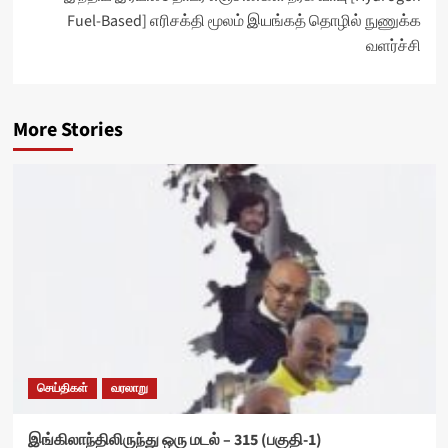
Fuel-Based] எரிசக்தி மூலம் இயங்கத் தொழில் நுணுக்க
வளர்ச்சி
More Stories
செய்திகள்
வரலாறு
இங்கிலாந்திலிருந்து ஒரு மடல் – 315 (பகுதி-1)