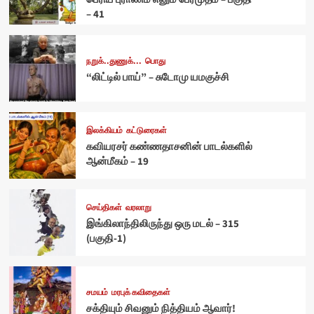
– 41
நறுக்..துணுக்...
பொது
“லிட்டில் பாய்” – சுடோமு யமகுச்சி
இலக்கியம்
கட்டுரைகள்
கவியரசர் கண்ணதாசனின் பாடல்களில்
ஆன்மீகம் – 19
செய்திகள்
வரலாறு
இங்கிலாந்திலிருந்து ஒரு மடல் – 315
(பகுதி-1)
சமயம்
மரபுக் கவிதைகள்
சக்தியும் சிவனும் நித்தியம் ஆவார்!