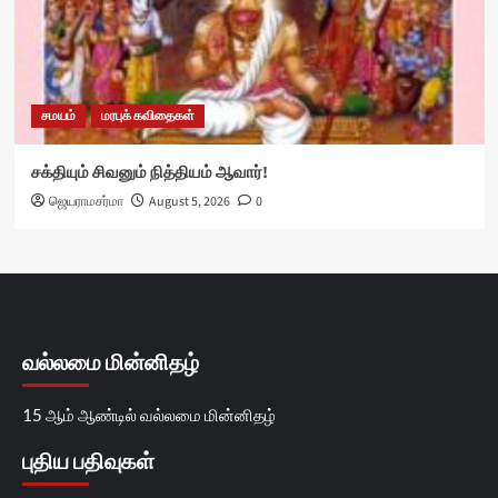
சமயம்
மரபுக் கவிதைகள்
சக்தியும் சிவனும் நித்தியம் ஆவார்!
ஜெயராமசர்மா
August 5, 2026
0
வல்லமை மின்னிதழ்
15 ஆம் ஆண்டில் வல்லமை மின்னிதழ்
புதிய பதிவுகள்