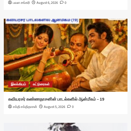
பவள சங்கரி
August 6, 2026
0
இலக்கியம்
கட்டுரைகள்
கவியரசர் கண்ணதாசனின் பாடல்களில் ஆன்மீகம் – 19
சக்தி சக்திதாசன்
August 5, 2026
0