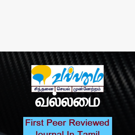
வல்லமை