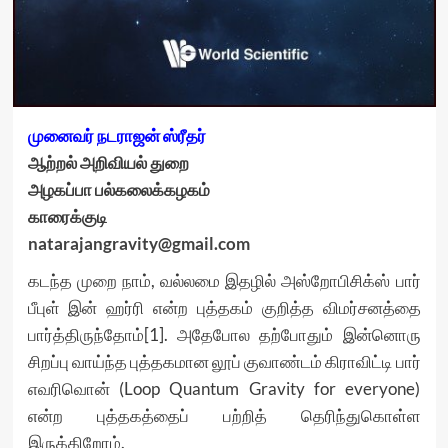
முனைவர் நடராஜன் ஸ்ரீதர்
ஆற்றல் அறிவியல் துறை
அழகப்பா பல்கலைக்கழகம்
காரைக்குடி
natarajangravity@gmail.com
கடந்த முறை நாம், வல்லமை இதழில் அஸ்றோபிசிக்ஸ் பார்
பீபுள் இன் ஹர்ரி என்ற புத்தகம் குறித்த விமர்சனத்தை
பார்த்திருந்தோம்[1]. அதேபோல தற்போதும் இன்னொரு
சிறப்பு வாய்ந்த புத்தகமான லூப் குவாண்டம் கிராவிட்டி பார்
எவரிவொன் (Loop Quantum Gravity for everyone)
என்ற புத்தகத்தைப் பற்றித் தெரிந்துகொள்ள
இருக்கிறோம்.