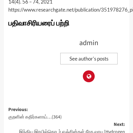
14(4). 56 – 74, 2021
https://www.researchgate.net/publication/351978276_pi
பதிவாசிரியரைப் பற்றி
admin
See author's posts
Post
Previous:
குறளின் கதிர்களாய்…(364)
navigation
Next:
இந்திய இரயில்தொடர் எஞ்சின்கள் நீரக வாயு [Hydrogen