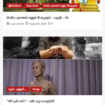
இலக்கியம்
தொடர்கள்
பெரிய புராணம் எனும் பேரமுதம்
பெரிய புராணம் எனும் பேரமுதம் – பகுதி – 41
பவள சங்கரி
August 6, 2026
0
நறுக்..துணுக்...
பொது
“லிட்டில் பாய்” – சுடோமு யமகுச்சி