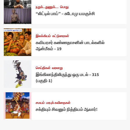
நறுக்..துணுக்...
பொது
“லிட்டில் பாய்” – சுடோமு யமகுச்சி
இலக்கியம்
கட்டுரைகள்
கவியரசர் கண்ணதாசனின் பாடல்களில்
ஆன்மீகம் – 19
செய்திகள்
வரலாறு
இங்கிலாந்திலிருந்து ஒரு மடல் – 315
(பகுதி-1)
சமயம்
மரபுக் கவிதைகள்
சக்தியும் சிவனும் நித்தியம் ஆவார்!