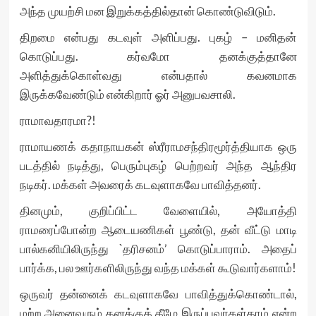
அந்த முயற்சி மன இறுக்கத்தில்தான் கொண்டுவிடும்.
திறமை என்பது கடவுள் அளிப்பது. புகழ் – மனிதன்
கொடுப்பது. கர்வமோ தனக்குத்தானே
அளித்துக்கொள்வது என்பதால் கவனமாக
இருக்கவேண்டும் என்கிறார் ஓர் அனுபவசாலி.
ராமாவதாரமா?!
ராமாயணக் கதாநாயகன் ஸ்ரீராமசந்திரமூர்த்தியாக ஒரு
படத்தில் நடித்து, பெரும்புகழ் பெற்றவர் அந்த ஆந்திர
நடிகர். மக்கள் அவரைக் கடவுளாகவே பாவித்தனர்.
தினமும், குறிப்பிட்ட வேளையில், அயோத்தி
ராமரைப்போன்ற ஆடையணிகள் பூண்டு, தன் வீட்டு மாடி
பால்கனியிலிருந்து `தரிசனம்’ கொடுப்பாராம். அதைப்
பார்க்க, பல ஊர்களிலிருந்து வந்த மக்கள் கூடுவார்களாம்!
ஒருவர் தன்னைக் கடவுளாகவே பாவித்துக்கொண்டால்,
மற்ற அனைவரும் தனக்குக் கீழே இருப்பவர்கள்தாம் என்ற