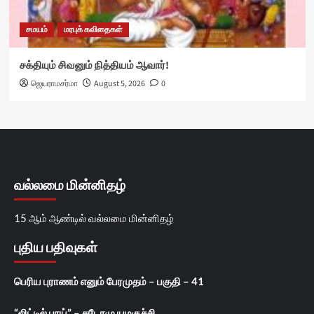
சமயம்
மரபுக் கவிதைகள்
சக்தியும் சிவனும் நித்தியம் ஆவார்!
ஜெயராமசர்மா
August 5, 2026
0
வல்லமை மின்னிதழ்
15 ஆம் ஆண்டில் வல்லமை மின்னிதழ்
புதிய பதிவுகள்
பெரிய புராணம் எனும் பேரமுதம் – பகுதி – 41
“லிட்டில் பாய்” – சுடோமு யமகுச்சி