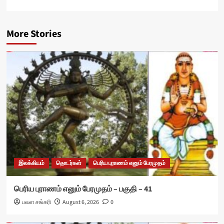
More Stories
இலக்கியம்
தொடர்கள்
பெரிய புராணம் எனும் பேரமுதம்
பெரிய புராணம் எனும் பேரமுதம் – பகுதி – 41
பவள சங்கரி
August 6, 2026
0