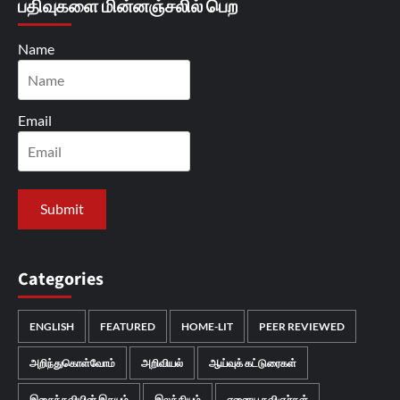
பதிவுகளை மின்னஞ்சலில் பெற
Name
Email
Categories
ENGLISH
FEATURED
HOME-LIT
PEER REVIEWED
அறிந்துகொள்வோம்
அறிவியல்
ஆய்வுக் கட்டுரைகள்
இசைக்கவியின் இதயம்
இலக்கியம்
ஏனைய கவிஞர்கள்