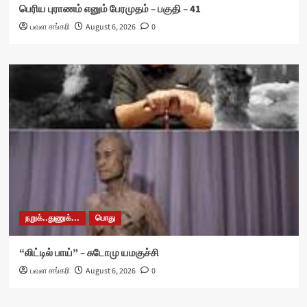
பெரிய புராணம் எனும் பேரமுதம் – பகுதி – 41
பவள சங்கரி
August 6, 2026
0
நறுக்..துணுக்...
பொது
“லிட்டில் பாய்” – சுடோமு யமகுச்சி
பவள சங்கரி
August 6, 2026
0