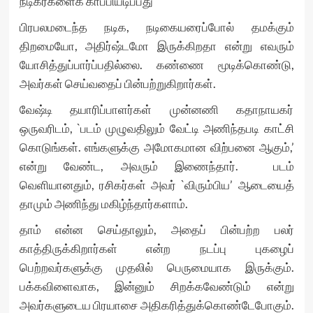
நடிகர்களைக் காப்பியடிப்பது
பிரபலமடைந்த நடிக, நடிகையரைப்போல் தமக்கும்
திறமையோ, அதிர்ஷ்டமோ இருக்கிறதா என்று எவரும்
யோசித்துப்பார்ப்பதில்லை. கண்ணை மூடிக்கொண்டு,
அவர்கள் செய்வதைப் பின்பற்றுகிறார்கள்.
வேஷ்டி தயாரிப்பாளர்கள் முன்னணி கதாநாயகர்
ஒருவரிடம், `படம் முழுவதிலும் வேட்டி அணிந்தபடி காட்சி
கொடுங்கள். எங்களுக்கு அமோகமான விற்பனை ஆகும்,’
என்று வேண்ட, அவரும் இணைந்தார். படம்
வெளியானதும், ரசிகர்கள் அவர் `விரும்பிய’ ஆடையைத்
தாமும் அணிந்து மகிழ்ந்தார்களாம்.
தாம் என்ன செய்தாலும், அதைப் பின்பற்ற பலர்
காத்திருக்கிறார்கள் என்ற நடப்பு புகழைப்
பெற்றவர்களுக்கு முதலில் பெருமையாக இருக்கும்.
பக்கவிளைவாக, இன்னும் சிறக்கவேண்டும் என்று
அவர்களுடைய பிரயாசை அதிகரித்துக்கொண்டேபோகும்.