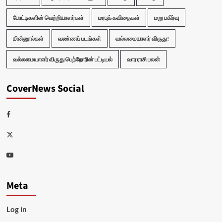
போட்டிகளின் வெற்றியாளர்கள்
மரபுக் கவிதைகள்
மறு பகிர்வு
மின்னூல்கள்
வண்ணப் படங்கள்
வல்லமையாளர் விருது!
வல்லமையாளர் விருது பெற்றோரின் பட்டியல்
வார ராசி பலன்
CoverNews Social
Facebook
Twitter
Youtube
Meta
Log in