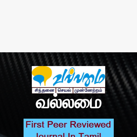
வல்லமை