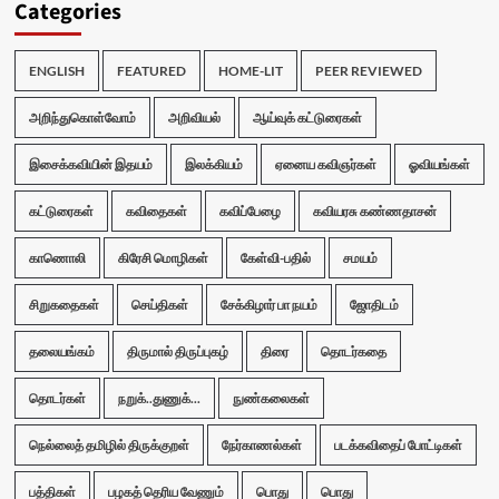
Categories
ENGLISH
FEATURED
HOME-LIT
PEER REVIEWED
அறிந்துகொள்வோம்
அறிவியல்
ஆய்வுக் கட்டுரைகள்
இசைக்கவியின் இதயம்
இலக்கியம்
ஏனைய கவிஞர்கள்
ஓவியங்கள்
கட்டுரைகள்
கவிதைகள்
கவிப்பேழை
கவியரசு கண்ணதாசன்
காணொலி
கிரேசி மொழிகள்
கேள்வி-பதில்
சமயம்
சிறுகதைகள்
செய்திகள்
சேக்கிழார் பா நயம்
ஜோதிடம்
தலையங்கம்
திருமால் திருப்புகழ்
திரை
தொடர்கதை
தொடர்கள்
நறுக்..துணுக்...
நுண்கலைகள்
நெல்லைத் தமிழில் திருக்குறள்
நேர்காணல்கள்
படக்கவிதைப் போட்டிகள்
பத்திகள்
பழகத் தெரிய வேணும்
பொது
பொது