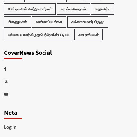
போட்டிகளின் வெற்றியாளர்கள்
மரபுக் கவிதைகள்
மறு பகிர்வு
மின்னூல்கள்
வண்ணப் படங்கள்
வல்லமையாளர் விருது!
வல்லமையாளர் விருது பெற்றோரின் பட்டியல்
வார ராசி பலன்
CoverNews Social
Facebook
Twitter
Youtube
Meta
Log in