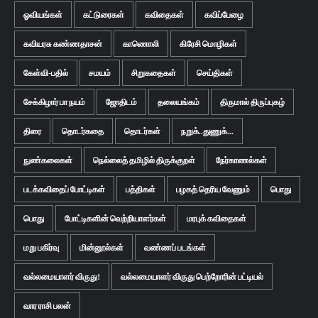
ஓவியங்கள்
கட்டுரைகள்
கவிதைகள்
கவிப்பேழை
கவியரசு கண்ணதாசன்
காணொலி
கிரேசி மொழிகள்
கேள்வி-பதில்
சமயம்
சிறுகதைகள்
செய்திகள்
சேக்கிழார் பா நயம்
ஜோதிடம்
தலையங்கம்
திருமால் திருப்புகழ்
திரை
தொடர்கதை
தொடர்கள்
நறுக்..துணுக்...
நுண்கலைகள்
நெல்லைத் தமிழில் திருக்குறள்
நேர்காணல்கள்
படக்கவிதைப் போட்டிகள்
பத்திகள்
பழகத் தெரிய வேணும்
பொது
பொது
போட்டிகளின் வெற்றியாளர்கள்
மரபுக் கவிதைகள்
மறு பகிர்வு
மின்னூல்கள்
வண்ணப் படங்கள்
வல்லமையாளர் விருது!
வல்லமையாளர் விருது பெற்றோரின் பட்டியல்
வார ராசி பலன்