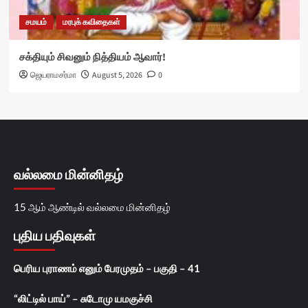
சமயம்
மரபுக் கவிதைகள்
சக்தியும் சிவனும் நித்தியம் ஆவார்!
ஜெயராமசர்மா
August 5, 2026
0
வல்லமை மின்னிதழ்
15 ஆம் ஆண்டில் வல்லமை மின்னிதழ்
புதிய பதிவுகள்
பெரிய புராணம் எனும் பேரமுதம் – பகுதி – 41
“லிட்டில் பாய்” – சுடோமு யமகுச்சி