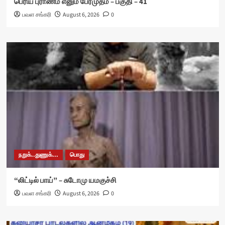
பெரிய புராணம் எனும் பேரமுதம் – பகுதி – 41
பவள சங்கரி
August 6, 2026
0
நறுக்..துணுக்...
பொது
“லிட்டில் பாய்” – சுடோமு யமகுச்சி
பவள சங்கரி
August 6, 2026
0