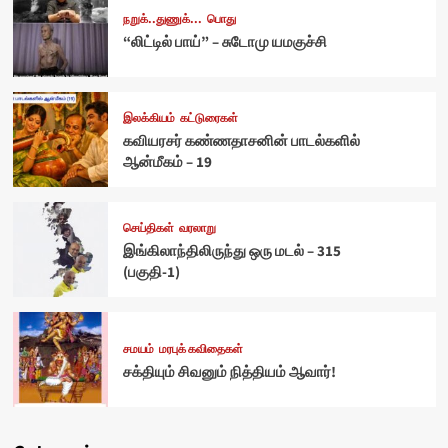
நறுக்..துணுக்...
பொது
“லிட்டில் பாய்” – சுடோமு யமகுச்சி
இலக்கியம்
கட்டுரைகள்
கவியரசர் கண்ணதாசனின் பாடல்களில்
ஆன்மீகம் – 19
செய்திகள்
வரலாறு
இங்கிலாந்திலிருந்து ஒரு மடல் – 315
(பகுதி-1)
சமயம்
மரபுக் கவிதைகள்
சக்தியும் சிவனும் நித்தியம் ஆவார்!