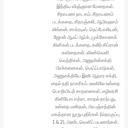
இந்திய விஞ்ஞான மேதைகள்,
சீதாயண நாடகம், சீதாயணம்
படக்கதை, கீதாஞ்சலி, ஆபிரஹாம்
லிங்கன், சாக்ரடிஸ், நெப்போலியன்,
ஜோன் ஆஃப் ஆர்க், முக்கோணக்
கிளிகள் படக்கதை, கலீல் கிப்ரான்
கவிதைகள், விண்வெளி
வெற்றிகள், அணுமின்சக்தி
பிரச்சனைகள், மெய்ப்பாடுகள்,
அணுசக்தியே இனி ஆதார சக்தி,
நைல் நதி நாகரீகம், உலகிலே உன்னத
பொறியியற் சாதனைகள், எழிலரசி
கிளியோபாத்ரா, காதல் நாற்பது,
உன்னத மனிதன், பிரபஞ்சத்தின்
மகத்தான நூறு புதிர்கள் (தொகுப்பு
1 & 2), அண்டவெளிப் பயணங்கள்.