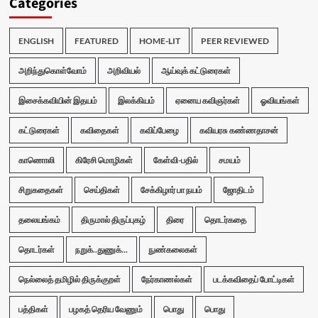
Categories
ENGLISH
FEATURED
HOME-LIT
PEER REVIEWED
அறிந்துகொள்வோம்
அறிவியல்
ஆய்வுக் கட்டுரைகள்
இசைக்கவியின் இதயம்
இலக்கியம்
ஏனைய கவிஞர்கள்
ஓவியங்கள்
கட்டுரைகள்
கவிதைகள்
கவிப்பேழை
கவியரசு கண்ணதாசன்
காணொலி
கிரேசி மொழிகள்
கேள்வி-பதில்
சமயம்
சிறுகதைகள்
செய்திகள்
சேக்கிழார் பா நயம்
ஜோதிடம்
தலையங்கம்
திருமால் திருப்புகழ்
திரை
தொடர்கதை
தொடர்கள்
நறுக்..துணுக்...
நுண்கலைகள்
நெல்லைத் தமிழில் திருக்குறள்
நேர்காணல்கள்
படக்கவிதைப் போட்டிகள்
பத்திகள்
பழகத் தெரிய வேணும்
பொது
பொது