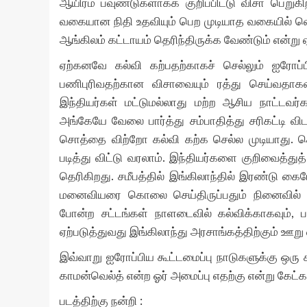
ஆயிரம் பவுண்டுகளாகக் குறிப்பிட்டு விசா பெறுக
வகையான நிதி உதவியும் பெற முடியாத வகையில் வெக
ஆங்கிலம் கட்டாயம் தெரிந்திருக்க வேண்டும் என்று ஏ
ஏற்கனவே கல்வி கற்பதற்காகச் செல்லும் ஐரோப்பி
பணிபுரிவதற்கான விசாவையும் ரத்து செய்வதாகவு
இந்தியர்கள் மட்டுமல்லாது மற்ற ஆசிய நாட்டவர்க
அங்கேயே வேலை பார்த்து சம்பாதித்து சரிகட்டி வ
சொத்தை விற்றோ கல்வி கற்க செல்ல முடியாது. செ
படித்து விட்டு வரலாம். இந்தியர்களை குறிவைத்த
தெரிகிறது. சமீபத்தில் இங்கிலாந்தில் இரண்டு க
மனைவியரை கொலை செய்திருப்பதும் நினைவில் 
போன்ற சட்டங்கள் நாளடைவில் கல்விக்காகவும்,
ஏற்படுத்துவது இங்கிலாந்து அரசாங்கத்திற்கும் ஊறு
இவ்வாறு ஐரோப்பிய கூட்டமைப்பு நாடுகளுக்கு ஒரு 
காமன்வெல்த் என்ற ஓர் அமைப்பு எதற்கு என்று கேட்
படத்திற்கு நன்றி :