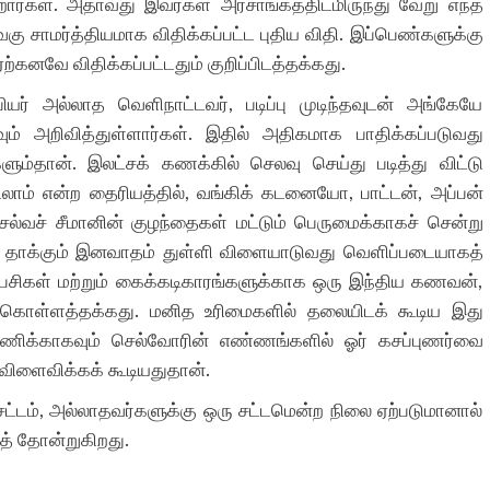
ிறார்கள். அதாவது இவர்கள் அரசாங்கத்திடமிருந்து வேறு எந்த
ு சாமர்த்தியமாக விதிக்கப்பட்ட புதிய விதி. இப்பெண்களுக்கு
ற்கனவே விதிக்கப்பட்டதும் குறிப்பிடத்தக்கது.
யர் அல்லாத வெளிநாட்டவர், படிப்பு முடிந்தவுடன் அங்கேயே
ம் அறிவித்துள்ளார்கள். இதில் அதிகமாக பாதிக்கப்படுவது
ளும்தான். இலட்சக் கணக்கில் செலவு செய்து படித்து விட்டு
ிடலாம் என்ற தைரியத்தில், வங்கிக் கடனையோ, பாட்டன், அப்பன்
ல்வச் சீமானின் குழந்தைகள் மட்டும் பெருமைக்காகச் சென்று
ுத் தாக்கும் இனவாதம் துள்ளி விளையாடுவது வெளிப்படையாகத்
ைபேசிகள் மற்றும் கைக்கடிகாரங்களுக்காக ஒரு இந்திய கணவன்,
கொள்ளத்தக்கது. மனித உரிமைகளில் தலையிடக் கூடிய இது
 பணிக்காகவும் செல்வோரின் எண்ணங்களில் ஓர் கசப்புணர்வை
 விளைவிக்கக் கூடியதுதான்.
சட்டம், அல்லாதவர்களுக்கு ஒரு சட்டமென்ற நிலை ஏற்படுமானால்
கத் தோன்றுகிறது.