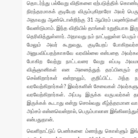
தொடர்ந்து பல்வேறு விதிகளை ஏற்படுத்திக் கொண்டிர
நிரந்தரமாகக் குடியேற விரும்புகிறாரோ அவர் பெர
அதாவது ஆண்டொன்றிற்கு 31 ஆயிரம் பவுண்டுகளிலி
வேண்டுமாம். இந்த விதியில் தாங்கள் உறுதியாக இருப
தெரிவித்துள்ளார். அதாவது நம் நாட்டிலுள்ள பெரும் 
மேலும் அவர் கூறுவது, குடியேறப் போகிறவர்
அனுபவிப்பதற்காகவே வரவில்லை என்பதை அவர்கள் 
போகிற வேற்று நாட்டவரை வேறு எப்படி அவமானப
விஞ்ஞானிகள் என அனைத்துத் தரப்பினரும் தங்
செல்கிறார்கள் என்றாலும், குறிப்பிட்ட அந்
வரவேற்கிறார்கள்? இவர்களின் சேவைகள் அவர்களுக்
வரவேற்கிறார்கள். அப்படி இருக்க வருபவர்கள் 
இருக்கக் கூடாது என்று சொல்வது கீழ்த்தரமான வ
அம்சம் என்னவென்றால், பெரும்பாலான இங்கிலாந்து
என்பதுதான்.
வெளிநாட்டுப் பெண்களை ம்ணந்து கொள்ளும் இங்க