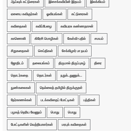
ஆய்வுக் கட்டுரைகள்
இசைக்கவியின் இதயம்
இலக்கியம்
ஏனைய கவிஞர்கள்
ஓவியங்கள்
கட்டுரைகள்
கவிதைகள்
கவிப்பேழை
கவியரசு கண்ணதாசன்
காணொலி
கிரேசி மொழிகள்
கேள்வி-பதில்
சமயம்
சிறுகதைகள்
செய்திகள்
சேக்கிழார் பா நயம்
ஜோதிடம்
தலையங்கம்
திருமால் திருப்புகழ்
திரை
தொடர்கதை
தொடர்கள்
நறுக்..துணுக்...
நுண்கலைகள்
நெல்லைத் தமிழில் திருக்குறள்
நேர்காணல்கள்
படக்கவிதைப் போட்டிகள்
பத்திகள்
பழகத் தெரிய வேணும்
பொது
பொது
போட்டிகளின் வெற்றியாளர்கள்
மரபுக் கவிதைகள்