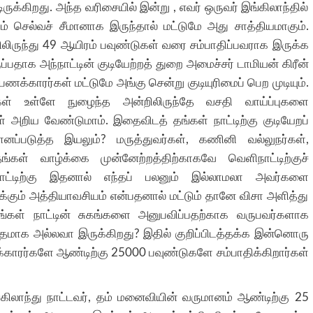
ுக்கிறது. அந்த வரிசையில் இன்று , எவர் ஒருவர் இங்கிலாந்தில்
ும் செல்வச் சீமானாக இருந்தால் மட்டுமே அது சாத்தியமாகும்.
ருந்து 49 ஆயிரம் பவுண்டுகள் வரை சம்பாதிப்பவராக இருக்க
்பதாக அந்நாட்டின் குடியேற்றத் துறை அமைச்சர் டாமியன் கிரீன்
பணக்காரர்கள் மட்டுமே அங்கு சென்று குடியுரிமைப் பெற முடியும்.
கள் உள்ளே நுழைந்த அன்றிலிருந்தே வசதி வாய்ப்புகளை
அறிய வேண்டுமாம். இதைவிடத் தங்கள் நாட்டிற்கு குடியேறப்
்படுத்த இயலும்? மருத்துவர்கள், கணினி வல்லுநர்கள்,
கள் வாழ்க்கை முன்னேற்றத்திற்காகவே வெளிநாட்டிற்குச்
த நாட்டிற்கு இதனால் எந்தப் பலனும் இல்லாமலா அவர்களை
கும் அத்தியாவசியம் என்பதனால் மட்டும் தானே விசா அளித்து
தங்கள் நாட்டின் சுகங்களை அனுபவிப்பதற்காக வருபவர்களாக
ாதமாக அல்லவா இருக்கிறது? இதில் குறிப்பிடத்தக்க இன்னொரு
க்காரர்களே ஆண்டிற்கு 25000 பவுண்டுகளே சம்பாதிக்கிறார்கள்
ிலாந்து நாட்டவர், தம் மனைவியின் வருமானம் ஆண்டிற்கு 25