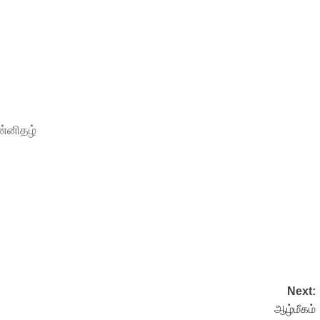
ன்னிதழ்
Next:
ஆழ்மீகம்