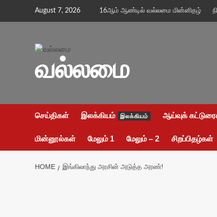
Skip
August 7, 2026
16ஆம் ஆண்டில் வல்லமை மின்னிதழ்
ந
to
content
வல்லமை
செய்திகள்
இலக்கியம்
ஆய்வுக் கட்டுரை
இலக்கியம்
மின்னூல்கள்
மேலும் 1
மேலும் – 2
சிறப்பிதழ்கள்
HOME
இங்கிலாந்து அரசின் அடுத்த அரண்!