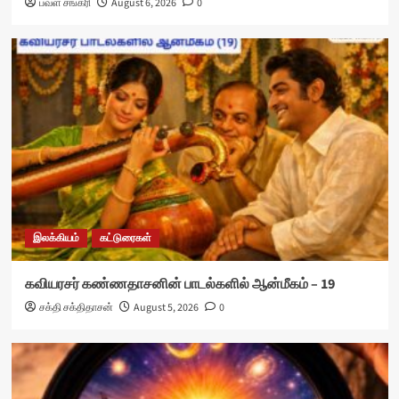
பவள சங்கரி
August 6, 2026
0
இலக்கியம்
கட்டுரைகள்
கவியரசர் கண்ணதாசனின் பாடல்களில் ஆன்மீகம் – 19
சக்தி சக்திதாசன்
August 5, 2026
0