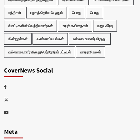
பத்திகள்
பழகத் தெரிய வேணும்
பொது
பொது
போட்டிகளின் வெற்றியாளர்கள்
மரபுக் கவிதைகள்
மறு பகிர்வு
மின்னூல்கள்
வண்ணப் படங்கள்
வல்லமையாளர் விருது!
வல்லமையாளர் விருது பெற்றோரின் பட்டியல்
வார ராசி பலன்
CoverNews Social
Facebook
Twitter
Youtube
Meta