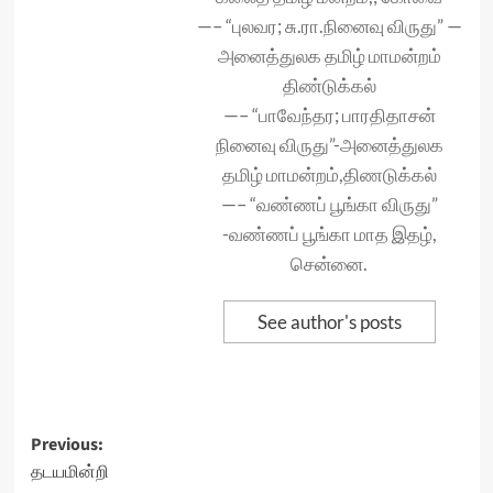
—– “புலவர; சு.ரா.நினைவு விருது” —
அனைத்துலக தமிழ் மாமன்றம்
திண்டுக்கல்
—– “பாவேந்தர; பாரதிதாசன்
நினைவு விருது”-அனைத்துலக
தமிழ் மாமன்றம்,திணடுக்கல்
—– “வண்ணப் பூங்கா விருது”
-வண்ணப் பூங்கா மாத இதழ்,
சென்னை.
See author's posts
Post
Previous:
தடயமின்றி
navigation