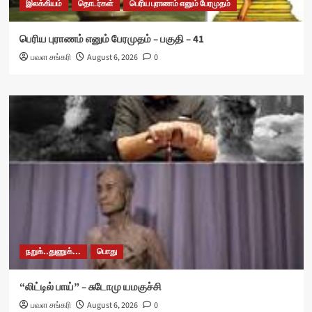
இலக்கியம்
தொடர்கள்
பெரிய புராணம் எனும் பேரமுதம்
பெரிய புராணம் எனும் பேரமுதம் – பகுதி – 41
பவள சங்கரி
August 6, 2026
0
நறுக்..துணுக்...
பொது
“லிட்டில் பாய்” – சுடோமு யமகுச்சி
பவள சங்கரி
August 6, 2026
0