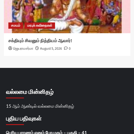
சமயம்
மரபுக் கவிதைகள்
சக்தியும் சிவனும் நித்தியம் ஆவார்!
ஜெயராமசர்மா
August 5, 2026
0
வல்லமை மின்னிதழ்
15 ஆம் ஆண்டில் வல்லமை மின்னிதழ்
புதிய பதிவுகள்
பெரிய புராணம் எனும் பேரமுதம் – பகுதி – 41