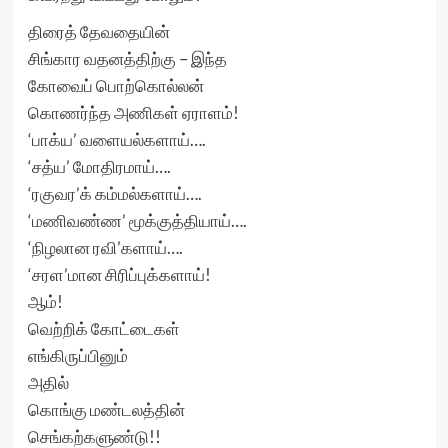
திரைத் தேவதையின்
சிங்கார வதனத்திற்கு – இந்த
கோவைப் பொற்கொல்லன்
கொணர்ந்த அணிகள் ஏராளம்!
‘பாக்ய’ வளையல்களாய்….
‘சத்ய’ மோதிரமாய்….
‘ரகுவர’க் கம்மல்களாய்….
‘மணிவண்ண’ மூக்குத்தியாய்….
‘நிழலான ரவி’களாய்….
‘சரள’மான சிரிப்புக்களாய்!
ஆம்!
வெற்றிக் கோட்டைகள்
எங்கிருப்பினும்
அதில்
கொங்கு மண்டலத்தின்
செங்கற்களுண்டு!!