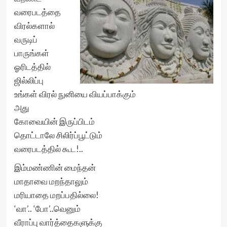
வரைபடத்தை
விரல்களால்
வருடிப்
பாருங்கள்
ஓரிடத்தில்
ஜில்லிப்பு
உங்கள் விரல் நுனியை வியப்பாக்கும்
அது
கோவையின் இருப்பிடம்
தொட்டாலே சிலிர்ப்பூட்டும்
வரைபடத்தில் கூட!..
இம்மண்ணின் மைந்தன்
மாதாவை மறந்தாலும்
மரியாதை மறப்பதில்லை!
‘வா’.. ‘போ’..வெனும்
வீராப்பு வார்த்தைகளுக்கு