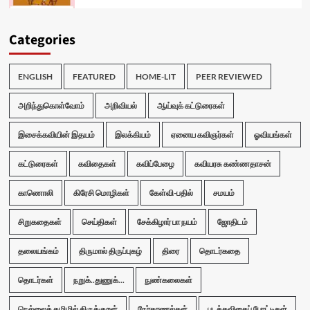
Categories
ENGLISH
FEATURED
HOME-LIT
PEER REVIEWED
அறிந்துகொள்வோம்
அறிவியல்
ஆய்வுக் கட்டுரைகள்
இசைக்கவியின் இதயம்
இலக்கியம்
ஏனைய கவிஞர்கள்
ஓவியங்கள்
கட்டுரைகள்
கவிதைகள்
கவிப்பேழை
கவியரசு கண்ணதாசன்
காணொலி
கிரேசி மொழிகள்
கேள்வி-பதில்
சமயம்
சிறுகதைகள்
செய்திகள்
சேக்கிழார் பா நயம்
ஜோதிடம்
தலையங்கம்
திருமால் திருப்புகழ்
திரை
தொடர்கதை
தொடர்கள்
நறுக்..துணுக்...
நுண்கலைகள்
நெல்லைத் தமிழில் திருக்குறள்
நேர்காணல்கள்
படக்கவிதைப் போட்டிகள்