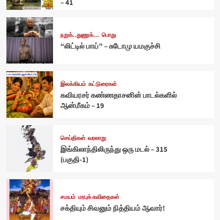
– 41
நறுக்..துணுக்...
பொது
“லிட்டில் பாய்” – சுடோமு யமகுச்சி
இலக்கியம்
கட்டுரைகள்
கவியரசர் கண்ணதாசனின் பாடல்களில்
ஆன்மீகம் – 19
செய்திகள்
வரலாறு
இங்கிலாந்திலிருந்து ஒரு மடல் – 315
(பகுதி-1)
சமயம்
மரபுக் கவிதைகள்
சக்தியும் சிவனும் நித்தியம் ஆவார்!