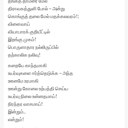
தங்கத் தாமரை மேல்
திராவகத்துளி போல் – அன்று
கொங்குத் தலை மேல் மதக்கலவரம்!;
விளைவாய்
வியாபாரக் குறியீட்டில்
இறங்கு முகம்!
பொருளாதார நல்லிருப்பில்
தற்காலிக நலிவு!
கறையே காந்தமாகி
உயர்வுகளை ஈர்த்தெடுக்க – அந்த
ஊனமே உரமாகி
ஊன்று கோலை உற்பத்தி செய்ய
உயர்வு நிலை உன்னதமாய்!
நிரந்தர வாசமாய்!
இன்றும்..
என்றும்!