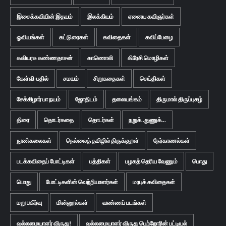
இசைக்கவியின் இதயம்
இலக்கியம்
ஏனைய கவிஞர்கள்
ஓவியங்கள்
கட்டுரைகள்
கவிதைகள்
கவிப்பேழை
கவியரசு கண்ணதாசன்
காணொலி
கிரேசி மொழிகள்
கேள்வி-பதில்
சமயம்
சிறுகதைகள்
செய்திகள்
சேக்கிழார் பா நயம்
ஜோதிடம்
தலையங்கம்
திருமால் திருப்புகழ்
திரை
தொடர்கதை
தொடர்கள்
நறுக்..துணுக்...
நுண்கலைகள்
நெல்லைத் தமிழில் திருக்குறள்
நேர்காணல்கள்
படக்கவிதைப் போட்டிகள்
பத்திகள்
பழகத் தெரிய வேணும்
பொது
பொது
போட்டிகளின் வெற்றியாளர்கள்
மரபுக் கவிதைகள்
மறு பகிர்வு
மின்னூல்கள்
வண்ணப் படங்கள்
வல்லமையாளர் விருது!
வல்லமையாளர் விருது பெற்றோரின் பட்டியல்