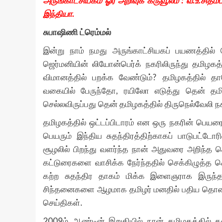
அருங்காட்சியகம் ஓர் அறிவுக் கருவூலம் : வ.உ.சிதம்ப
இந்தியா.
சுபாஷிணி ட்ரெம்மல்
இன்று நாம் நமது அருங்காட்சியகப் பயணத்தில் மே
ஜெர்மனியின் லியோன்பெர்க் நகரிலிருந்து தமிழகத
விமானத்தில் பறக்க வேண்டும்? தமிழகத்தில் தா
வகையில் பேருந்தோ, ரயிலோ எடுத்து தென் தமி
செல்லவிருப்பது தென் தமிழகத்தில் திருநெல்வேலி ந
தமிழகத்தில் ஒட்டப்பிடாரம் என ஒரு நகரின் பெயர
பெயரும் இந்திய சுதந்திரத்திற்காகப் பாடுபட்டோர
சூழலில் பிறந்து வளர்ந்த நான் அதுவரை அறிந்த ச
கட்டுரைகளை வாசிக்க நேர்ந்ததில் செக்கிழுத்த ச
கற்ற சுதந்திர தாகம் மிக்க இளைஞராக இருந்த
சிந்தனைகளை ஆழமாக தமிழர் மனதில் பதிய தொண்டாற்
செய்திகள்.
2009ம் ஆண்டின் இறுதியில் நான் தமிழகத்தில்