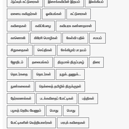
ஆய்வுக் கட்டுரைகள்
இசைக்கவியின் இதயம்
இலக்கியம்
ஏனைய கவிஞர்கள்
ஓவியங்கள்
கட்டுரைகள்
கவிதைகள்
கவிப்பேழை
கவியரசு கண்ணதாசன்
காணொலி
கிரேசி மொழிகள்
கேள்வி-பதில்
சமயம்
சிறுகதைகள்
செய்திகள்
சேக்கிழார் பா நயம்
ஜோதிடம்
தலையங்கம்
திருமால் திருப்புகழ்
திரை
தொடர்கதை
தொடர்கள்
நறுக்..துணுக்...
நுண்கலைகள்
நெல்லைத் தமிழில் திருக்குறள்
நேர்காணல்கள்
படக்கவிதைப் போட்டிகள்
பத்திகள்
பழகத் தெரிய வேணும்
பொது
பொது
போட்டிகளின் வெற்றியாளர்கள்
மரபுக் கவிதைகள்