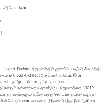
.ம.அ செய்திகள்
்
ழி
் Hewlett-Packard நிறுவனத்தின் ஐரோப்பிய ஆப்பிரிக்க மத்திய
ைமை Cloud Architect ஆகப் பணி புரிபவர். இவர்
ொண்ட தமிழர். தமிழ் மரபு அறக்கட்டளை
rg/ என்னும் தன்னார்வத் தொண்டூழிய நிறுவனத்தை 2001ம்
ாக்டர். நா.கண்ணனுடன் இணைந்து தொடங்கி நடத்தி வருபவர்.
ழுவின் பொறுப்பாளர். கணையாழி இலக்கிய இதழின் ஆசிரியர்