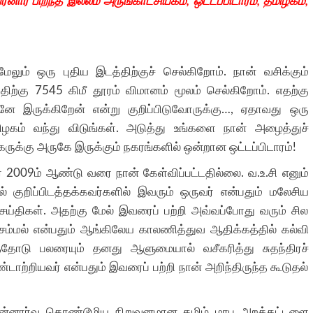
ரனார் பிறந்த இல்லம் அருங்காட்சியகம், ஒட்டப்பிடாரம், தமிழகம்,
லும் ஒரு புதிய இடத்திற்குச் செல்கிறோம். நான் வசிக்கும்
்திற்கு 7545 கிமீ தூரம் விமானம் மூலம் செல்கிறோம். எதற்கு
னே இருக்கிறேன் என்று குறிப்பிடுவோருக்கு…, ஏதாவது ஒரு
ழகம் வந்து விடுங்கள். அடுத்து உங்களை நான் அழைத்துச்
கருக்கு அருகே இருக்கும் நகரங்களில் ஒன்றான ஒட்டப்பிடாரம்!
ை 2009ம் ஆண்டு வரை நான் கேள்விப்பட்டதில்லை. வ.உ.சி எனும்
ில் குறிப்பிடத்தக்கவர்களில் இவரும் ஒருவர் என்பதும் மலேசிய
ெய்திகள். அதற்கு மேல் இவரைப் பற்றி அவ்வப்போது வரும் சில
ெம்மல் என்பதும் ஆங்கிலேய காலணித்துவ ஆதிக்கத்தில் கல்வி
தோடு பலரையும் தனது ஆளுமையால் வசீகரித்து சுதந்திரச்
றியவர் என்பதும் இவரைப் பற்றி நான் அறிந்திருந்த கூடுதல்
 தன்னார்வ தொண்டூழிய நிறுவனமான தமிழ் மரபு அறக்கட்டளை