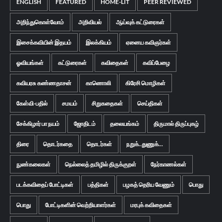
ENGLISH
FEATURED
HOME-LIT
PEER REVIEWED
அறிந்துகொள்வோம்
அறிவியல்
ஆய்வுக் கட்டுரைகள்
இசைக்கவியின் இதயம்
இலக்கியம்
ஏனைய கவிஞர்கள்
ஓவியங்கள்
கட்டுரைகள்
கவிதைகள்
கவிப்பேழை
கவியரசு கண்ணதாசன்
காணொலி
கிரேசி மொழிகள்
கேள்வி-பதில்
சமயம்
சிறுகதைகள்
செய்திகள்
சேக்கிழார் பா நயம்
ஜோதிடம்
தலையங்கம்
திருமால் திருப்புகழ்
திரை
தொடர்கதை
தொடர்கள்
நறுக்..துணுக்...
நுண்கலைகள்
நெல்லைத் தமிழில் திருக்குறள்
நேர்காணல்கள்
படக்கவிதைப் போட்டிகள்
பத்திகள்
பழகத் தெரிய வேணும்
பொது
பொது
போட்டிகளின் வெற்றியாளர்கள்
மரபுக் கவிதைகள்