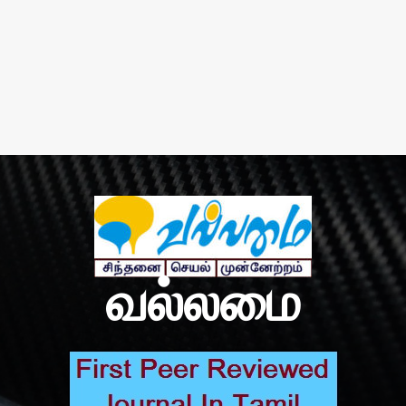
வல்லமை