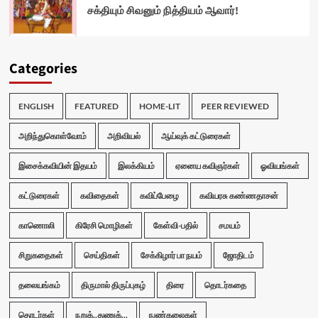
சக்தியும் சிவனும் நித்தியம் ஆவார்!
Categories
ENGLISH
FEATURED
HOME-LIT
PEER REVIEWED
அறிந்துகொள்வோம்
அறிவியல்
ஆய்வுக் கட்டுரைகள்
இசைக்கவியின் இதயம்
இலக்கியம்
ஏனைய கவிஞர்கள்
ஓவியங்கள்
கட்டுரைகள்
கவிதைகள்
கவிப்பேழை
கவியரசு கண்ணதாசன்
காணொலி
கிரேசி மொழிகள்
கேள்வி-பதில்
சமயம்
சிறுகதைகள்
செய்திகள்
சேக்கிழார் பா நயம்
ஜோதிடம்
தலையங்கம்
திருமால் திருப்புகழ்
திரை
தொடர்கதை
தொடர்கள்
நறுக்..துணுக்...
நுண்கலைகள்