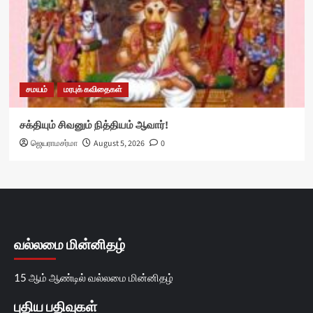
சமயம்
மரபுக் கவிதைகள்
சக்தியும் சிவனும் நித்தியம் ஆவார்!
ஜெயராமசர்மா
August 5, 2026
0
வல்லமை மின்னிதழ்
15 ஆம் ஆண்டில் வல்லமை மின்னிதழ்
புதிய பதிவுகள்