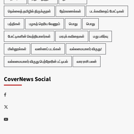
நெல்லைத் தமிழில் திருக்குறள்
நேர்காணல்கள்
படக்கவிதைப் போட்டிகள்
பத்திகள்
பழகத் தெரிய வேணும்
பொது
பொது
போட்டிகளின் வெற்றியாளர்கள்
மரபுக் கவிதைகள்
மறு பகிர்வு
மின்னூல்கள்
வண்ணப் படங்கள்
வல்லமையாளர் விருது!
வல்லமையாளர் விருது பெற்றோரின் பட்டியல்
வார ராசி பலன்
CoverNews Social
Facebook
Twitter
Youtube