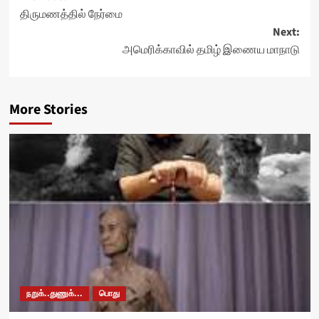
திருமணத்தில் நேர்மை
navigation
Next:
அமெரிக்காவில் தமிழ் இணைய மாநாடு
More Stories
நறுக்..துணுக்...
பொது