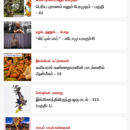
பெரிய புராணம் எனும் பேரமுதம்
பெரிய புராணம் எனும் பேரமுதம் – பகுதி
– 41
நறுக்..துணுக்...
பொது
“லிட்டில் பாய்” – சுடோமு யமகுச்சி
இலக்கியம்
கட்டுரைகள்
கவியரசர் கண்ணதாசனின் பாடல்களில்
ஆன்மீகம் – 19
செய்திகள்
வரலாறு
இங்கிலாந்திலிருந்து ஒரு மடல் – 315
(பகுதி-1)
சமயம்
மரபுக் கவிதைகள்