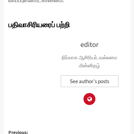
வாய்ப்புள்ளோர், காணலாம்.
பதிவாசிரியரைப் பற்றி
editor
நிர்வாக ஆசிரியர், வல்லமை
மின்னிதழ்
See author's posts
Post
Previous: