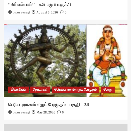
“லிட்டில் பாய்” – சுடோமு யமகுச்சி
பவள சங்கரி
August 6, 2026
0
இலக்கியம்
தொடர்கள்
பெரிய புராணம் எனும் பேரமுதம்
பொது
பெரிய புராணம் எனும் பேரமுதம் – பகுதி – 34
பவள சங்கரி
May 28, 2026
0