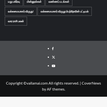
மறு பகிர்வு
மின்னூல்கள்
வண்ணப் படங்கள்
வல்லமையாளர் விருது!
வல்லமையாளர் விருது பெற்றோரின் பட்டியல்
வார ராசி பலன்
Facebook
Twitter
Youtube
Copyright ©vallamai.com All rights reserved.
|
CoverNews
by AF themes.