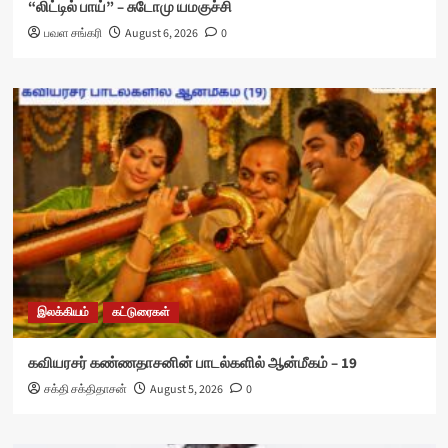
“லிட்டில் பாய்” – சுடோமு யமகுச்சி
பவள சங்கரி
August 6, 2026
0
இலக்கியம்
கட்டுரைகள்
கவியரசர் கண்ணதாசனின் பாடல்களில் ஆன்மீகம் – 19
சக்தி சக்திதாசன்
August 5, 2026
0