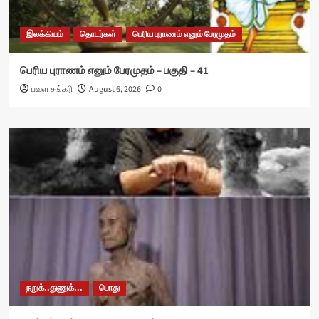
இலக்கியம்
தொடர்கள்
பெரிய புராணம் எனும் பேரமுதம்
பெரிய புராணம் எனும் பேரமுதம் – பகுதி – 41
பவள சங்கரி
August 6, 2026
0
நறுக்..துணுக்...
பொது