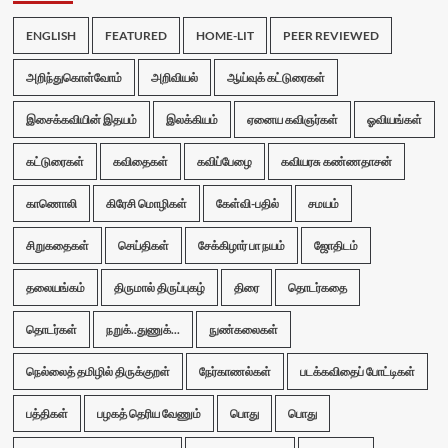
ENGLISH
FEATURED
HOME-LIT
PEER REVIEWED
அறிந்துகொள்வோம்
அறிவியல்
ஆய்வுக் கட்டுரைகள்
இசைக்கவியின் இதயம்
இலக்கியம்
ஏனைய கவிஞர்கள்
ஓவியங்கள்
கட்டுரைகள்
கவிதைகள்
கவிப்பேழை
கவியரசு கண்ணதாசன்
காணொலி
கிரேசி மொழிகள்
கேள்வி-பதில்
சமயம்
சிறுகதைகள்
செய்திகள்
சேக்கிழார் பா நயம்
ஜோதிடம்
தலையங்கம்
திருமால் திருப்புகழ்
திரை
தொடர்கதை
தொடர்கள்
நறுக்..துணுக்...
நுண்கலைகள்
நெல்லைத் தமிழில் திருக்குறள்
நேர்காணல்கள்
படக்கவிதைப் போட்டிகள்
பத்திகள்
பழகத் தெரிய வேணும்
பொது
பொது