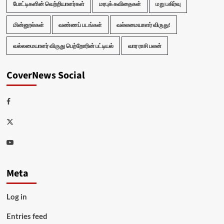
போட்டிகளின் வெற்றியாளர்கள்
மரபுக் கவிதைகள்
மறு பகிர்வு
மின்னூல்கள்
வண்ணப் படங்கள்
வல்லமையாளர் விருது!
வல்லமையாளர் விருது பெற்றோரின் பட்டியல்
வார ராசி பலன்
CoverNews Social
Facebook
Twitter
Youtube
Meta
Log in
Entries feed