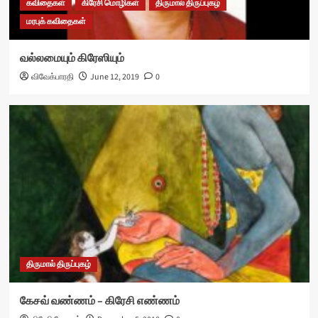
கவிதைகள்
கிரேசி மொழிகள்
திருமால் திருப்புகழ்
மரபுக் கவிதைகள்
வல்லமையும் கிரேஸியும்
விவேக்பாரதி
June 12, 2019
0
திருமால் திருப்புகழ்
கேசவ் வண்ணம் – கிரேசி எண்ணம்