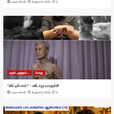
பவள சங்கரி
August 6, 2026
0
நறுக்..துணுக்...
பொது
“லிட்டில் பாய்” – சுடோமு யமகுச்சி
பவள சங்கரி
August 6, 2026
0