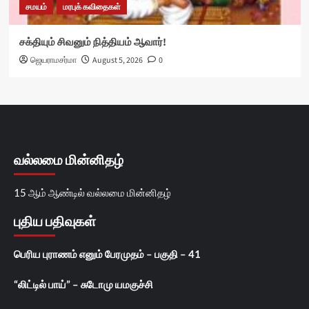
சமயம்
மரபுக் கவிதைகள்
சக்தியும் சிவனும் நித்தியம் ஆவார்!
ஜெயராமசர்மா
August 5, 2026
0
வல்லமை மின்னிதழ்
15 ஆம் ஆண்டில் வல்லமை மின்னிதழ்
புதிய பதிவுகள்
பெரிய புராணம் எனும் பேரமுதம் – பகுதி – 41
“லிட்டில் பாய்” – சுடோமு யமகுச்சி