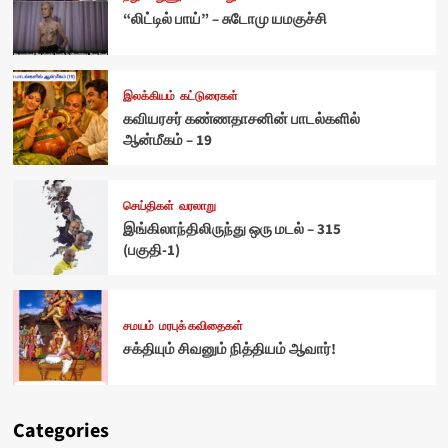
“லிட்டில் பாய்” – சுடோமு யமகுச்சி
இலக்கியம்
கட்டுரைகள்
கவியரசர் கண்ணதாசனின் பாடல்களில்
ஆன்மீகம் – 19
செய்திகள்
வரலாறு
இங்கிலாந்திலிருந்து ஒரு மடல் – 315
(பகுதி-1)
சமயம்
மரபுக் கவிதைகள்
சக்தியும் சிவனும் நித்தியம் ஆவார்!
Categories