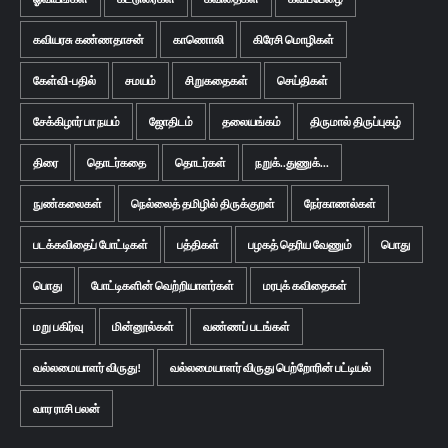
கவியரசு கண்ணதாசன்
காணொலி
கிரேசி மொழிகள்
கேள்வி-பதில்
சமயம்
சிறுகதைகள்
செய்திகள்
சேக்கிழார் பா நயம்
ஜோதிடம்
தலையங்கம்
திருமால் திருப்புகழ்
திரை
தொடர்கதை
தொடர்கள்
நறுக்..துணுக்...
நுண்கலைகள்
நெல்லைத் தமிழில் திருக்குறள்
நேர்காணல்கள்
படக்கவிதைப் போட்டிகள்
பத்திகள்
பழகத் தெரிய வேணும்
பொது
பொது
போட்டிகளின் வெற்றியாளர்கள்
மரபுக் கவிதைகள்
மறு பகிர்வு
மின்னூல்கள்
வண்ணப் படங்கள்
வல்லமையாளர் விருது!
வல்லமையாளர் விருது பெற்றோரின் பட்டியல்
வார ராசி பலன்