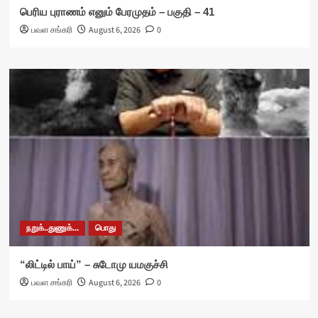
பெரிய புராணம் எனும் பேரமுதம் – பகுதி – 41
பவள சங்கரி
August 6, 2026
0
நறுக்..துணுக்...
பொது
“லிட்டில் பாய்” – சுடோமு யமகுச்சி
பவள சங்கரி
August 6, 2026
0