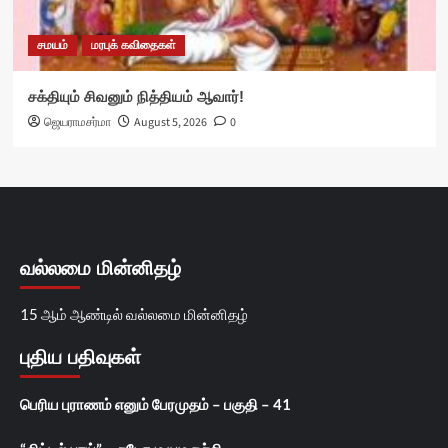
சமயம்
மரபுக் கவிதைகள்
சக்தியும் சிவனும் நித்தியம் ஆவார்!
ஜெயராமசர்மா
August 5, 2026
0
வல்லமை மின்னிதழ்
15 ஆம் ஆண்டில் வல்லமை மின்னிதழ்
புதிய பதிவுகள்
பெரிய புராணம் எனும் பேரமுதம் – பகுதி – 41