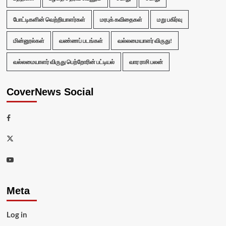
போட்டிகளின் வெற்றியாளர்கள்
மரபுக் கவிதைகள்
மறு பகிர்வு
மின்னூல்கள்
வண்ணப் படங்கள்
வல்லமையாளர் விருது!
வல்லமையாளர் விருது பெற்றோரின் பட்டியல்
வார ராசி பலன்
CoverNews Social
Facebook
Twitter
Youtube
Meta
Log in