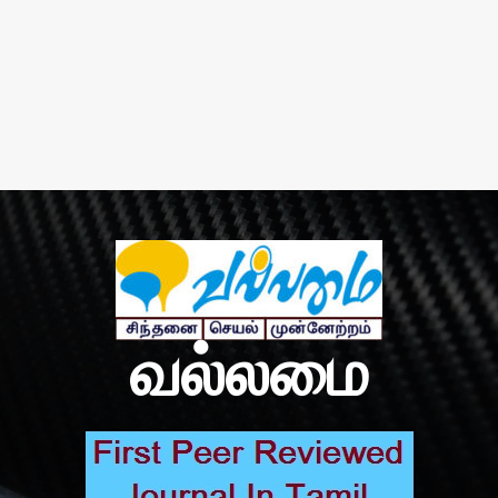
வல்லமை