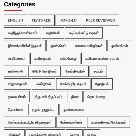
Categories
ENGLISH
FEATURED
HOME-LIT
PEER REVIEWED
அறிந்துகொள்வோம்
அறிவியல்
ஆய்வுக் கட்டுரைகள்
இசைக்கவியின் இதயம்
இலக்கியம்
ஏனைய கவிஞர்கள்
ஓவியங்கள்
கட்டுரைகள்
கவிதைகள்
கவிப்பேழை
கவியரசு கண்ணதாசன்
காணொலி
கிரேசி மொழிகள்
கேள்வி-பதில்
சமயம்
சிறுகதைகள்
செய்திகள்
சேக்கிழார் பா நயம்
ஜோதிடம்
தலையங்கம்
திருமால் திருப்புகழ்
திரை
தொடர்கதை
தொடர்கள்
நறுக்..துணுக்...
நுண்கலைகள்
நெல்லைத் தமிழில் திருக்குறள்
நேர்காணல்கள்
படக்கவிதைப் போட்டிகள்
பத்திகள்
பழகத் தெரிய வேணும்
பொது
பொது