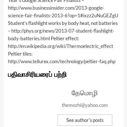
Year’s Google Science Fair Finalists –
http://www.businessinsider.com/2013-google-
science-fair-finalists-2013-6?op=1#ixzz2uNuGEZgU
Student’s flashlight works by body heat, not batteries
–
http://phys.org/news/2013-07-student-flashlight-
body-batteries.html
Peltier effect:
http://en.wikipedia.org/wiki/Thermoelectric_effect
Peltier tiles:
http://www.tellurex.com/technology/peltier-faq.php
பதிவாசிரியரைப் பற்றி
தேமொழி
themozhi@yahoo.com
See author's posts