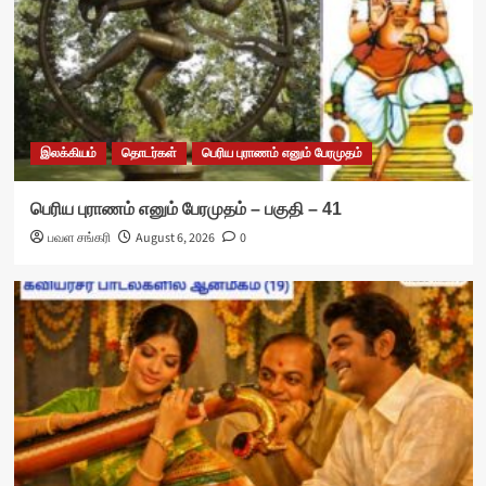
இலக்கியம்
தொடர்கள்
பெரிய புராணம் எனும் பேரமுதம்
பெரிய புராணம் எனும் பேரமுதம் – பகுதி – 41
பவள சங்கரி
August 6, 2026
0