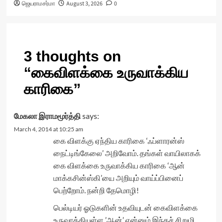
ஜெயராமசர்மா
August 3, 2026
0
3 thoughts on
“
கைவிளக்கை உருவாக்கிய
காரிகை
”
மேகலா இராமமூர்த்தி
says:
March 4, 2014 at 10:25 am
கை விளக்கு ஏந்திய காரிகை ‘ஃப்ளாரன்ஸ்
நைட்டிங்கேலை’ அறிவோம். தங்கள் வாயிலாகக்
கை விளக்கை உருவாக்கிய காரிகை ‘ஆன்
மாக்கசின்ஸ்கி’யை அறியும் வாய்ப்பினைப்
பெற்றோம். நன்றி தேமொழி!
பெல்டியர் ஓடுகளின் உதவியுடன் கைவிளக்கை
உருவாக்கியுள்ள ’ஆன்’ என்னும் இந்தச் சிறுமி