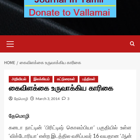
Primary
Menu
HOME
கைவிளக்கை உருவாக்கிய காரிகை
அறிவியல்
இலக்கியம்
கட்டுரைகள்
பத்திகள்
கைவிளக்கை உருவாக்கிய காரிகை
தேமொழி
March 3, 2014
3
தேமொழி
கனடா நாட்டின் ‘பிரிட்டிஷ் கொலம்பியா’ பகுதியில் உள்ள
‘விக்டோரியா’ என்ற இடத்தில வசிப்பவர் 16 வயதான ‘ஆன்