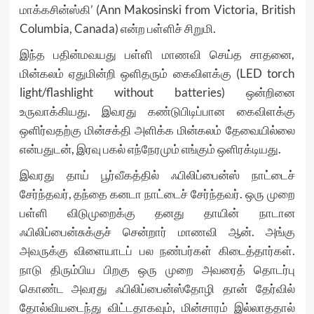
மாக்கசின்ஸ்கி’ (Ann Makosinski from Victoria, British
Columbia, Canada) என்ற பள்ளிச் சிறுமி.
இந்த பதின்மவயது பள்ளி மாணவி செய்த சாதனை,
மின்கலம் ஏதுமின்றி ஒளிதரும் கைவிளக்கு (LED torch
light/flashlight without batteries) ஒன்றினை
உருவாக்கியது. இவரது கண்டுபிடிப்பான கைவிளக்கு
ஒளிர்வதற்கு மின்சக்தி அளிக்க மின்கலம் தேவையில்லை
என்பதுடன், இரவு பகல் எந்நேரமும் எங்கும் ஒளிரக்டியது.
இவரது தாய் பூர்வீகத்தில் ஃபிலிப்பைன்ஸ் நாட்டைச்
சேர்ந்தவர், தந்தை கனடா நாட்டைச் சேர்ந்தவர். ஒரு முறை
பள்ளி விடுமுறைக்கு தனது தாயின் நாடான
ஃபிலிப்பைன்சுக்குச் சென்றார் மாணவி ஆன். அங்கு
அவருக்கு விளையாடப் பல நண்பர்கள் கிடைத்தார்கள்.
நாடு திரும்பிய பிறகு ஒரு முறை அவரைத் தொடர்பு
கொண்ட அவரது ஃபிலிப்பைன்ஸ்தோழி தான் தேர்வில்
தோல்வியடைந்து விட்டதாகவும், மின்சாரம் இல்லாததால்