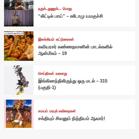
நறுக்..துணுக்...
பொது
“லிட்டில் பாய்” – சுடோமு யமகுச்சி
இலக்கியம்
கட்டுரைகள்
கவியரசர் கண்ணதாசனின் பாடல்களில்
ஆன்மீகம் – 19
செய்திகள்
வரலாறு
இங்கிலாந்திலிருந்து ஒரு மடல் – 315
(பகுதி-1)
சமயம்
மரபுக் கவிதைகள்
சக்தியும் சிவனும் நித்தியம் ஆவார்!