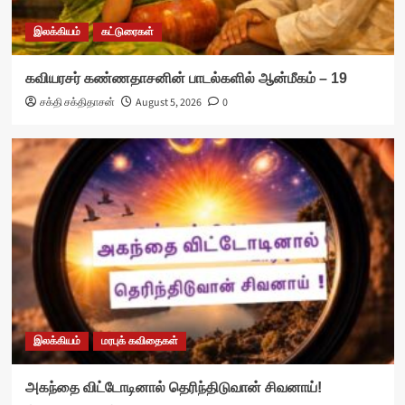
இலக்கியம்
கட்டுரைகள்
கவியரசர் கண்ணதாசனின் பாடல்களில் ஆன்மீகம் – 19
சக்தி சக்திதாசன்
August 5, 2026
0
இலக்கியம்
மரபுக் கவிதைகள்
அகந்தை விட்டோடினால் தெரிந்திடுவான் சிவனாய்!