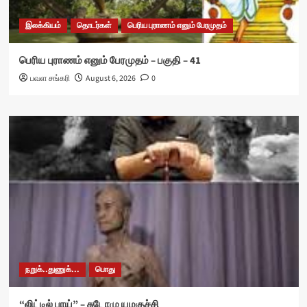
இலக்கியம்
தொடர்கள்
பெரிய புராணம் எனும் பேரமுதம்
பெரிய புராணம் எனும் பேரமுதம் – பகுதி – 41
பவள சங்கரி
August 6, 2026
0
நறுக்..துணுக்...
பொது
“லிட்டில் பாய்” – சுடோமு யமகுச்சி