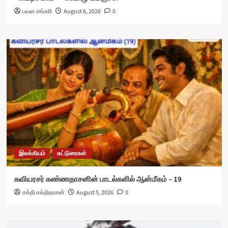
பவள சங்கரி
August 6, 2026
0
இலக்கியம்
கட்டுரைகள்
கவியரசர் கண்ணதாசனின் பாடல்களில் ஆன்மீகம் – 19
சக்தி சக்திதாசன்
August 5, 2026
0