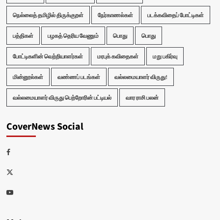
நெல்லைத் தமிழில் திருக்குறள்
நேர்காணல்கள்
படக்கவிதைப் போட்டிகள்
பத்திகள்
பழகத் தெரிய வேணும்
பொது
பொது
போட்டிகளின் வெற்றியாளர்கள்
மரபுக் கவிதைகள்
மறு பகிர்வு
மின்னூல்கள்
வண்ணப் படங்கள்
வல்லமையாளர் விருது!
வல்லமையாளர் விருது பெற்றோரின் பட்டியல்
வார ராசி பலன்
CoverNews Social
Facebook
Twitter
Youtube