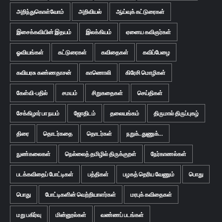
அறிந்துகொள்வோம்
அறிவியல்
ஆய்வுக் கட்டுரைகள்
இசைக்கவியின் இதயம்
இலக்கியம்
ஏனைய கவிஞர்கள்
ஓவியங்கள்
கட்டுரைகள்
கவிதைகள்
கவிப்பேழை
கவியரசு கண்ணதாசன்
காணொலி
கிரேசி மொழிகள்
கேள்வி-பதில்
சமயம்
சிறுகதைகள்
செய்திகள்
சேக்கிழார் பா நயம்
ஜோதிடம்
தலையங்கம்
திருமால் திருப்புகழ்
திரை
தொடர்கதை
தொடர்கள்
நறுக்..துணுக்...
நுண்கலைகள்
நெல்லைத் தமிழில் திருக்குறள்
நேர்காணல்கள்
படக்கவிதைப் போட்டிகள்
பத்திகள்
பழகத் தெரிய வேணும்
பொது
பொது
போட்டிகளின் வெற்றியாளர்கள்
மரபுக் கவிதைகள்
மறு பகிர்வு
மின்னூல்கள்
வண்ணப் படங்கள்