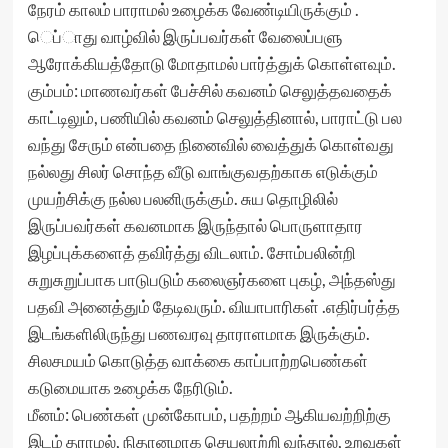
நேரம் காலம் பாராமல் உழைக்க வேண்டியிருக்கும் .
ெப்ாது வாழ்வில் இருப்பவர்கள் வேலைப்பளு
ஆரோக்கியத்தோடு மோதாமல் பார்த்துக் கொள்ளவும்.
கும்பம்: மாணவர்கள் பேச்சில் கவனம் செலுத்தவதைக்
காட்டிலும், பணியில் கவனம் செலுத்தினால், பாராட்டு பல
வந்து சேரும் என்பதை நினைவில் வைத்துக் கொள்வது
நல்லது சிலர் சொந்த வீடு வாங்குவதற்காக எடுக்கும்
முயற்சிக்கு நல்ல பலனிருக்கும். சுய தொழிலில்
இருப்பவர்கள் கவனமாக இருந்தால் பொருளாதார
இழப்புக்களைத் தவிர்த்து விடலாம். சோம்பலின்றி
சுறுசுறுப்பாக பாடுபடும் கலைஞர்களை புகழ், அந்தஸ்து
பதவி அனைத்தும் தேடிவரும். வியாபாரிகள் .எதிர்பர்த்த
இடங்களிலிருந்து பணவரவு தாராளமாக இருக்கும்.
சிலசமயம் கொடுத்த வாக்கை காப்பாற்றபெண்கள்
கடுமையாக உழைக்க நேரிடும்.
மீனம்: பெண்கள் முன்கோபம், பதற்றம் ஆகியவற்றிற்கு
இடம் தராமல், நிதானமாக செயலாற்றி வந்தால், உறவுகள்