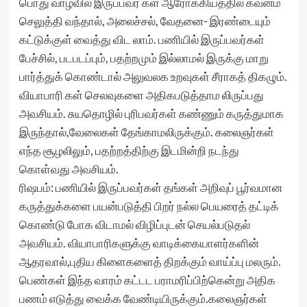
பொது வாழ்வில் இருப்பவர் கள் ஆரோக்கியத்தில் கவனம்
செலுத்தி வந்தால், அலைச்சல், வேதனை- இரண்டையும்
கட்டுக்குள் வைத்து விட லாம். பணியில் இருப்பவர்கள்
பேச்சில், படபடப்பும், பதற்றமும் இல்லாமல் இருக்கு மாறு
பார்த்துக் கொண்டால் அலுவலக உறவுகள் சீராகத் திகழும்.
வியாபாரி கள் செலவுகளை அதிகபடுத்தாம லிருப்பது
அவசியம். சுயதொழில் புரிபவர்கள் கண்ணும் கருத்துமாக
இருந்தால்,வேலைகள் தேங்காமலிருக்கும். கலைஞர்கள்
எந்த சூழலிலும், பதற்றத்திற்கு இடமின்றி நடந்து
கொள்வது அவசியம்.
ரிஷபம்: பணியில் இருப்பவர்கள் தங்கள் அறிவுப் பூர்வமான
கருத்துக்களை பயன்படுத்தி பிறர் நல்ல பெயரைத் தட்டிக்
கொண்டு போக விடாமல் விழிப்புடன் செயல்படுதல்
அவசியம். வியாபாரிகளுக்கு வாடிக்கையாளர்களின்
ஆதரவால்,புதிய கிளைகளைத் திறக்கும் வாய்ப்பு மலரும்.
பெண்கள் இந்த வாரம் கட்டட பராமரிப்பிற்கென்று அதிக
பணம் எடுத்து வைக்க வேண்டியிருக்கும்.கலைஞர்கள்