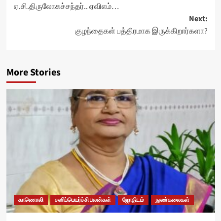
ஏ.சி.திருலோகச்சந்தர்.. ஏவிஎம்…
Next:
குழந்தைகள் பத்திரமாக இருக்கிறார்களா?
More Stories
காணொலி
சனிப்பெயர்ச்சி பலன்கள்
ஜோதிடம்
நுண்கலைகள்