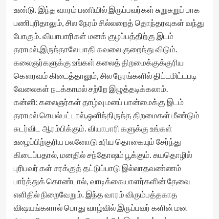
உண்டு. இந்த வாரம் பணியில் இருப்பவர்கள் சுறுசுறுப் பாக
பணிபுரிதாலும், சில நேரம் சில்லறைத் தொந்தரவுகள் வந்து
போகும். வியாபாரிகள் மனக் குழப்பத்திற்கு இடம்
தராமல்,இருந்தாலே பாதி கவலை குறைந்து விடும்.
கலைஞர்களுக்கு உங்கள் கலைத் திறமைக்குக்குரிய
கௌரவம் கிடைத்தாலும், சில நேரங்களில் திட்டமிட்டபடி
வேலைகள் நடக்காமல் சற்றே இழுத்தடிக்கலாம்.
கன்னி: கலைஞர்கள் தாழ்வு மனப் பான்மைக்கு இடம்
தராமல் செயல்பட்டால்,ஒளிந்திருந்த திறமைகள் மீண்டும்
சுடர்விட ஆரம்பிக்கும். வியாபாரி களுக்கு உங்கள்
உழைப்பிற்குரிய பலனோடு உரிய தொகையும் சேர்ந்து
கிடைப்பதால், மனதில் சந்தோஷம் பூக்கும். சுயதொழில்
புரிபவர் கள் சரக்குத் தட்டுப்பாடு இல்லாதவண்ணம்
பார்த்துக் கொண்டால், வாடிக்கையாளர்களின் தேவை
எளிதில் நிறைவேறும். இந்த வாரம் விரும்பத்தகாத
விஷயங்களால் பொது வாழ்வில் இருப்பவர் களின் மன