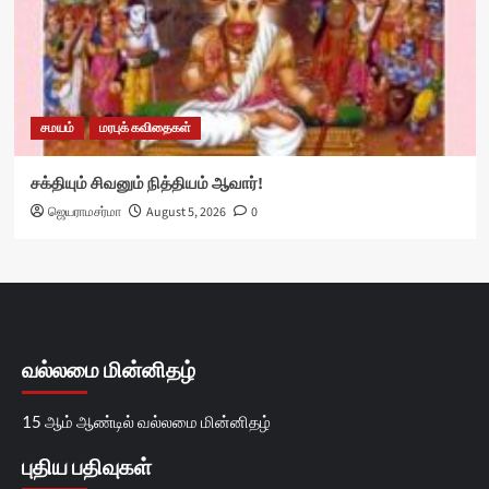
சமயம்
மரபுக் கவிதைகள்
சக்தியும் சிவனும் நித்தியம் ஆவார்!
ஜெயராமசர்மா
August 5, 2026
0
வல்லமை மின்னிதழ்
15 ஆம் ஆண்டில் வல்லமை மின்னிதழ்
புதிய பதிவுகள்