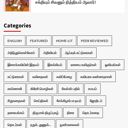
சக்தியும் சிவனும் நித்தியம் ஆவார்!
Categories
ENGLISH
FEATURED
HOME-LIT
PEER REVIEWED
அறிந்துகொள்வோம்
அறிவியல்
ஆய்வுக் கட்டுரைகள்
இசைக்கவியின் இதயம்
இலக்கியம்
ஏனைய கவிஞர்கள்
ஓவியங்கள்
கட்டுரைகள்
கவிதைகள்
கவிப்பேழை
கவியரசு கண்ணதாசன்
காணொலி
கிரேசி மொழிகள்
கேள்வி-பதில்
சமயம்
சிறுகதைகள்
செய்திகள்
சேக்கிழார் பா நயம்
ஜோதிடம்
தலையங்கம்
திருமால் திருப்புகழ்
திரை
தொடர்கதை
தொடர்கள்
நறுக்..துணுக்...
நுண்கலைகள்