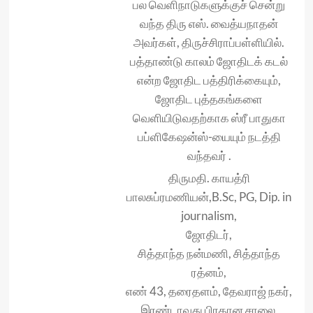
பல வெளிநாடுகளுக்குச் சென்று
வந்த திரு எஸ். வைத்யநாதன்
அவர்கள், திருச்சிராப்பள்ளியில்.
பத்தாண்டு காலம் ஜோதிடக் கடல்
என்ற ஜோதிட பத்திரிக்கையும்,
ஜோதிட புத்தகங்களை
வெளியிடுவதற்காக ஸ்ரீ பாதுகா
பப்ளிகேஷன்ஸ்-யையும் நடத்தி
வந்தவர் .
திருமதி. காயத்ரி
பாலசுப்ரமணியன்,B.Sc, PG, Dip. in
journalism,
ஜோதிடர்,
சித்தாந்த நன்மணி, சித்தாந்த
ரத்னம்,
எண் 43, தரைதளம், தேவராஜ் நகர்,
இரண்டாவது பிரதான சாலை,