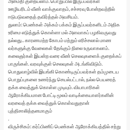
அமைதி குறையலாம். பொறுப்பில் இருப்பவர்கள்
ஊழியரிடம் வீண் வாக்குவாதம், சச்சரவு போன்றவற்றில்
ஈடுபடுவதைத் தவிர்த்தல் அவசியம்.
துலாம்: பெண்கள் அக்கம் பக்கம் இருப்பவர்களிடம் அதிக
உரிமை எடுத்துக் கொள்ளா மல் அளவாகப் பழகிவருவது
நல்லது.. காரணமற்ற கோபம் மற்றும் எரிச்சலால் மாண
வர்களுக்கு வேலைகள் தேங்கும் நிலை உருவாகலாம்.
கலைஞர்கள் இயன்ற வரை வீண் செலவுகளைக் குறைக்கப்
பாருங்கள். வரவுக்குள் செலவுகள் அடங்கிவிடும்.
பொதுவாழ்வில் இயங்கி கொண்டிருப்பவர்கள் தம்முடைய
பொறுப்புகளை உணர்ந்து செயல்பட்டால், நல்ல பெயரைத்
தக்க வைத்துக் கொள்ள முடியும். வியாபாரிகள்
ஆரோக்கியமான போட்டி மூலம் வாடிக்கையாளர்களின்
வரவைத் தக்க வைத்துக் கொள்வதுதான்
புத்திசாலித்தனமாகும்
.
விருச்சிகம்: கர்ப்பிணிப் பெண்கள் ஆரோக்கியத்தில் சற்று