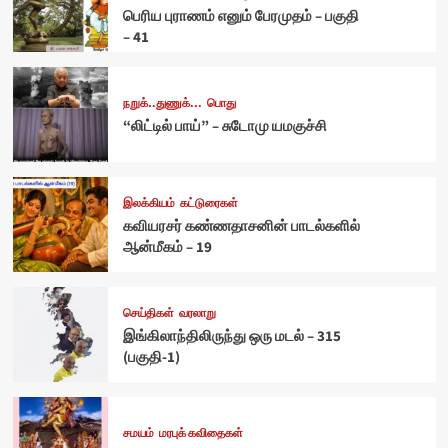
பெரிய புராணம் எனும் பேரமுதம் – பகுதி
– 41
நறுக்..துணுக்...
பொது
“லிட்டில் பாய்” – சுடோமு யமகுச்சி
இலக்கியம்
கட்டுரைகள்
கவியரசர் கண்ணதாசனின் பாடல்களில்
ஆன்மீகம் – 19
செய்திகள்
வரலாறு
இங்கிலாந்திலிருந்து ஒரு மடல் – 315
(பகுதி-1)
சமயம்
மரபுக் கவிதைகள்