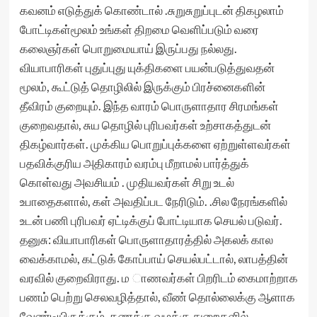
கவனம் எடுத்துக் கொண்டால் .சுறுசுறுப்புடன் திகழலாம்
போட்டிகள்மூலம் உங்கள் திறமை வெளிப்படும் வரை
கலைஞர்கள் பொறுமையாய் இருப்பது நல்லது.
வியாபாரிகள் புதுப்புது யுக்திகளை பயன்படுத்துவதன்
மூலம், கூட்டுத் தொழிலில் இருக்கும் பிரச்னைகளின்
தீவிரம் குறையும். இந்த வாரம் பொருளாதார சிரமங்கள்
குறைவதால், சுய தொழில் புரிபவர்கள் உற்சாகத்துடன்
திகழ்வார்கள். முக்கிய பொறுப்புக்களை ஏற்றுள்ளவர்கள்
பதவிக்குரிய அதிகாரம் வரம்பு மீறாமல் பார்த்துக்
கொள்வது அவசியம் . முதியவர்கள் சிறு உடல்
உபாதைகளால், கள் அவதிப்பட நேரிடும். .சில நேரங்களில்
உடன் பணி புரிபவர் ஏட்டிக்குப் போட்டியாக செயல் படுவர்.
தனுசு: வியாபாரிகள் பொருளாதாரத்தில் அகலக் கால
வைக்காமல், கட்டுக் கோப்பாய் செயல்பட்டால், லாபத்தின்
வரவில் குறைவிராது. ம ாணவர்கள் பிறரிடம் கைமாற்றாக
பணம் பெற்று செலவழித்தால், வீண் தொல்லைக்கு ஆளாக
வேண்டியிருக்கும். கணக்கு வழக்கு துறைகளில்