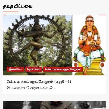
தவற விட்டவை
இலக்கியம்
தொடர்கள்
பெரிய புராணம் எனும் பேரமுதம்
பெரிய புராணம் எனும் பேரமுதம் – பகுதி – 41
பவள சங்கரி
August 6, 2026
0