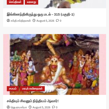
செய்திகள்
வரலாறு
இங்கிலாந்திலிருந்து ஒரு மடல் – 315 (பகுதி-1)
சக்தி சக்திதாசன்
August 5, 2026
0
சமயம்
மரபுக் கவிதைகள்
சக்தியும் சிவனும் நித்தியம் ஆவார்!
ஜெயராமசர்மா
August 5, 2026
0