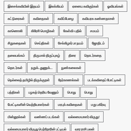
இசைக்கவியின் இதயம்
இலக்கியம்
ஏனைய கவிஞர்கள்
ஓவியங்கள்
கட்டுரைகள்
கவிதைகள்
கவிப்பேழை
கவியரசு கண்ணதாசன்
காணொலி
கிரேசி மொழிகள்
கேள்வி-பதில்
சமயம்
சிறுகதைகள்
செய்திகள்
சேக்கிழார் பா நயம்
ஜோதிடம்
தலையங்கம்
திருமால் திருப்புகழ்
திரை
தொடர்கதை
தொடர்கள்
நறுக்..துணுக்...
நுண்கலைகள்
நெல்லைத் தமிழில் திருக்குறள்
நேர்காணல்கள்
படக்கவிதைப் போட்டிகள்
பத்திகள்
பழகத் தெரிய வேணும்
பொது
பொது
போட்டிகளின் வெற்றியாளர்கள்
மரபுக் கவிதைகள்
மறு பகிர்வு
மின்னூல்கள்
வண்ணப் படங்கள்
வல்லமையாளர் விருது!
வல்லமையாளர் விருது பெற்றோரின் பட்டியல்
வார ராசி பலன்