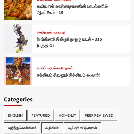
கவியரசர் கண்ணதாசனின் பாடல்களில்
ஆன்மீகம் – 19
செய்திகள்
வரலாறு
இங்கிலாந்திலிருந்து ஒரு மடல் – 315
(பகுதி-1)
சமயம்
மரபுக் கவிதைகள்
சக்தியும் சிவனும் நித்தியம் ஆவார்!
Categories
ENGLISH
FEATURED
HOME-LIT
PEER REVIEWED
அறிந்துகொள்வோம்
அறிவியல்
ஆய்வுக் கட்டுரைகள்