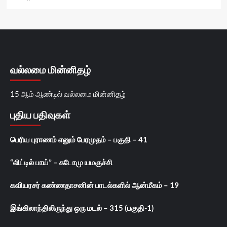
வல்லமை மின்னிதழ்
15 ஆம் ஆண்டில் வல்லமை மின்னிதழ்
புதிய பதிவுகள்
பெரிய புராணம் எனும் பேரமுதம் – பகுதி – 41
“லிட்டில் பாய்” – சுடோமு யமகுச்சி
கவியரசர் கண்ணதாசனின் பாடல்களில் ஆன்மீகம் – 19
இங்கிலாந்திலிருந்து ஒரு மடல் – 315 (பகுதி-1)