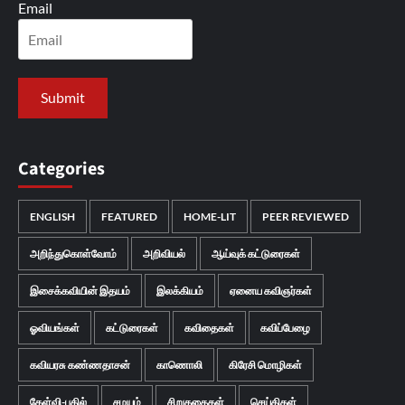
Email
Categories
ENGLISH
FEATURED
HOME-LIT
PEER REVIEWED
அறிந்துகொள்வோம்
அறிவியல்
ஆய்வுக் கட்டுரைகள்
இசைக்கவியின் இதயம்
இலக்கியம்
ஏனைய கவிஞர்கள்
ஓவியங்கள்
கட்டுரைகள்
கவிதைகள்
கவிப்பேழை
கவியரசு கண்ணதாசன்
காணொலி
கிரேசி மொழிகள்
கேள்வி-பதில்
சமயம்
சிறுகதைகள்
செய்திகள்