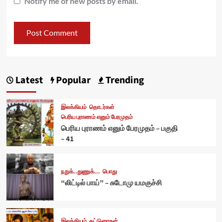
Notify me of new posts by email.
Latest
Popular
Trending
இலக்கியம்
தொடர்கள்
பெரிய புராணம் எனும் பேரமுதம்
பெரிய புராணம் எனும் பேரமுதம் – பகுதி
– 41
நறுக்..துணுக்...
பொது
“லிட்டில் பாய்” – சுடோமு யமகுச்சி
இலக்கியம்
கட்டுரைகள்