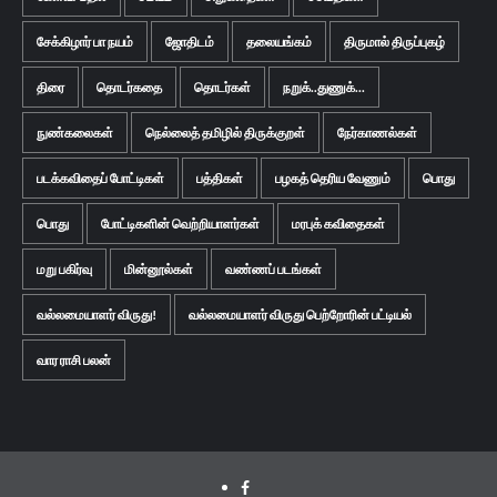
சேக்கிழார் பா நயம்
ஜோதிடம்
தலையங்கம்
திருமால் திருப்புகழ்
திரை
தொடர்கதை
தொடர்கள்
நறுக்..துணுக்...
நுண்கலைகள்
நெல்லைத் தமிழில் திருக்குறள்
நேர்காணல்கள்
படக்கவிதைப் போட்டிகள்
பத்திகள்
பழகத் தெரிய வேணும்
பொது
பொது
போட்டிகளின் வெற்றியாளர்கள்
மரபுக் கவிதைகள்
மறு பகிர்வு
மின்னூல்கள்
வண்ணப் படங்கள்
வல்லமையாளர் விருது!
வல்லமையாளர் விருது பெற்றோரின் பட்டியல்
வார ராசி பலன்
Facebook