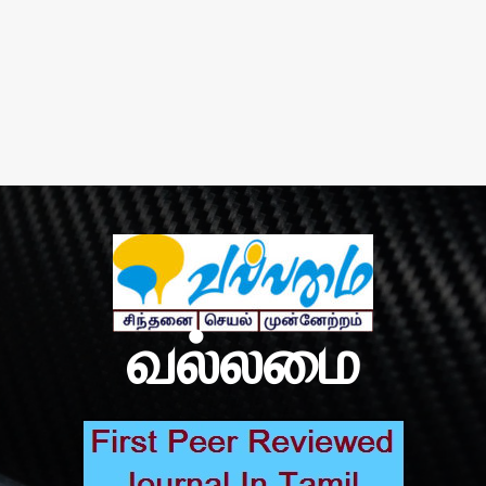
வல்லமை