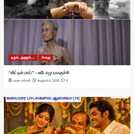
நறுக்..துணுக்...
பொது
“லிட்டில் பாய்” – சுடோமு யமகுச்சி
பவள சங்கரி
August 6, 2026
0