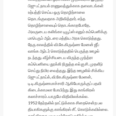
பிஜு பட்நாயக் ராணுவத்துக்காக தளவாடங்கள்
உற்பத்தி செய்ய ஒரு தொழிற்சாலை
தொடங்குவதாக அறிவித்தார். எந்த
தொழிற்சாலையும் தொடங்காதபோதே,
அவருடைய கலிங்கா டியூப்ஸ் எனும் கம்பெனிக்கு
மாபெரும் ஆர்டரை மத்திய அரசு கொடுத்தது.
நேரு காலத்தில் வி.கே.கிருஷ்ண மேனன் ஜீப்
வாங்க ஆர்டர் கொடுத்ததில் பெருத்த ஊழல்
நடந்தது. வீழ்ச்சியடைய விருந்த முந்த்ரா
கம்பெனியை தூக்கி நிறுத்த எல்.ஐ.சி. முதலீடு
செய்து நிமிர வைத்தது. இந்த ஊழலில் சிக்கிய
பிஜு பட்நாய்க், வி.கே.கிருஷ்ண மேனன்,
டி.டி.கிருஷ்ணமாச்சாரி ஆகியோருக்குப் பதவி
கிடைக்காமலா போயிற்று. இது காங்கிரஸ்
கலாச்சாரம். யாருமே விதிவிலக்கல்ல.
1952 தேர்தலில் நாட்டுக்காக சிறைசென்ற பல
தியாகிகளுக்கு காங்கிரஸ் சீட் கொடுக்கவில்லை.
காங்கிரசை முழு மூச்சோடு எதிர்த்த பல