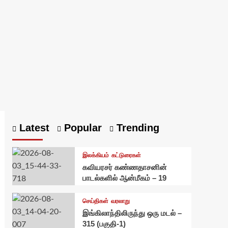
Latest
Popular
Trending
இலக்கியம்
கட்டுரைகள்
கவியரசர் கண்ணதாசனின்
பாடல்களில் ஆன்மீகம் – 19
செய்திகள்
வரலாறு
இங்கிலாந்திலிருந்து ஒரு மடல் –
315 (பகுதி-1)