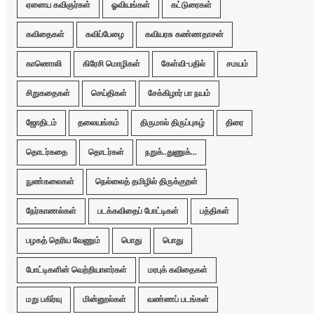
ஏனைய கவிஞர்கள்
ஓவியங்கள்
கட்டுரைகள்
கவிதைகள்
கவிப்பேழை
கவியரசு கண்ணதாசன்
காணொலி
கிரேசி மொழிகள்
கேள்வி-பதில்
சமயம்
சிறுகதைகள்
செய்திகள்
சேக்கிழார் பா நயம்
ஜோதிடம்
தலையங்கம்
திருமால் திருப்புகழ்
திரை
தொடர்கதை
தொடர்கள்
நறுக்..துணுக்...
நுண்கலைகள்
நெல்லைத் தமிழில் திருக்குறள்
நேர்காணல்கள்
படக்கவிதைப் போட்டிகள்
பத்திகள்
பழகத் தெரிய வேணும்
பொது
பொது
போட்டிகளின் வெற்றியாளர்கள்
மரபுக் கவிதைகள்
மறு பகிர்வு
மின்னூல்கள்
வண்ணப் படங்கள்