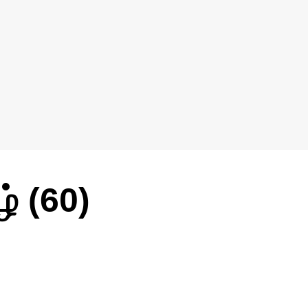
ழ் (60)