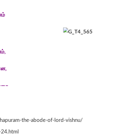
ம்
்,
ான,
—–
nthapuram-the-abode-of-lord-vishnu/
-24.html