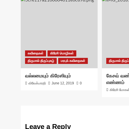
கவிதைகள்
கிரேசி மொழிகள்
திருமால் திருப்புகழ்
மரபுக் கவிதைகள்
திருமால் திருப்
வல்லமையும் கிரேஸியும்
கேசவ் வண்
எண்ணம்
விவேக்பாரதி
June 12, 2019
0
கிரேசி மோகன
Leave a Reply