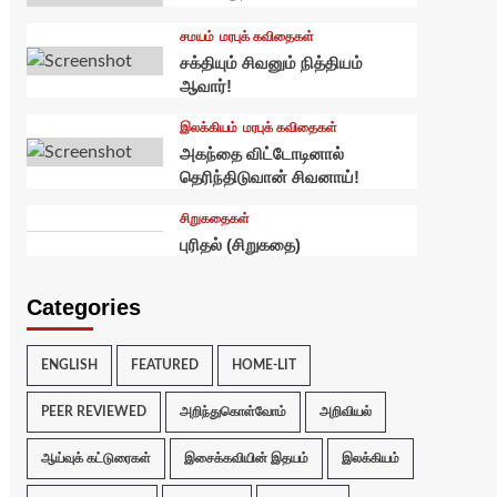
சமயம்
மரபுக் கவிதைகள்
சக்தியும் சிவனும் நித்தியம்
ஆவார்!
இலக்கியம்
மரபுக் கவிதைகள்
அகந்தை விட்டோடினால்
தெரிந்திடுவான் சிவனாய்!
சிறுகதைகள்
புரிதல் (சிறுகதை)
Categories
ENGLISH
FEATURED
HOME-LIT
PEER REVIEWED
அறிந்துகொள்வோம்
அறிவியல்
ஆய்வுக் கட்டுரைகள்
இசைக்கவியின் இதயம்
இலக்கியம்