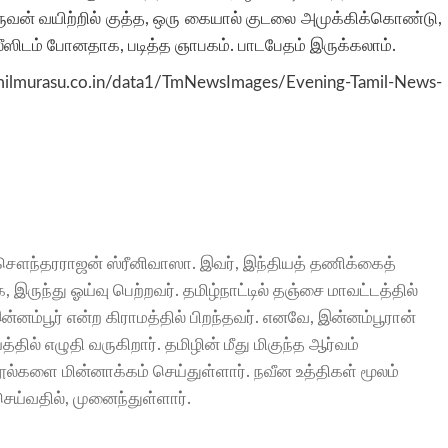
ஒருவன் வயிற்றில் குத்த, ஒரு கையால் குடலை அமுக்கிக்கொண்டு,
ஸிடம் போனதாக, படித்த ஞாபகம். பாடபேதம் இருக்கலாம்.
rasu.co.in/data1/TmNewsImages/Evening-Tamil-News-
 சௌந்தரராஜன் ஸ்ரீனிவாஸா. இவர், இந்தியத் தணிக்கைத்
ுந்து ஓய்வு பெற்றவர். தமிழ்நாட்டில் தஞ்சை மாவட்டத்தில்
னம்பூர் என்ற கிராமத்தில் பிறந்தவர். எனவே, இன்னம்பூரான்
் எழுதி வருகிறார். தமிழின் மீது மிகுந்த ஆர்வம்
ல்களை மின்னாக்கம் செய்துள்ளார். நவீன உத்திகள் மூலம்
ெய்வதில், முனைந்துள்ளார்.