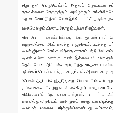
சிறு துளி பெருவெள்ளம். இதுவும் அதுவுமாக ச
தகவல்களை தொகுத்தும், அவிழ்த்தும், சங்கிலித்
உஜாலா சொட்டு நீலம் போல் இங்கே காட்சி தருகின்ற
உலகமெங்கும் வினாடி தோறும் பற்பல நிகழ்வுகள்.
சில வியக்க வைக்கின்றன; மீனா ஐஏஎஸ் பாஸ் செ
எழுதவில்லை. ஆள் வைத்து எழுதினார். படித்தது 
அவர் ஜீரணம் செய்த விந்தை சாகசம் பற்றி கேட்கும்
ஆண்டவனே! உனக்கு கண் இல்லையா? உங்களுக்கு 
தெரியுமோ? ஆம். மீனாவும், அந்த சாதனையாளர்
பதில்கள் பொன் வாக்கு. வாருங்கள். அவரை வாழ்த்
“பெண்புத்தி பின்புத்தி”,”ஏழை சொல் அம்பலம் ஏ
குப்பைகளை அகற்றுங்கள் என்கிறார், சுல்தானா 
சிகிச்சையில் திருமகனை பெற்றவர். மயக்கம் தெளிந
கையில் ஐ வி.திரவம், ஊசி மூலம். வலது கை பிடி
அஹ்மத். மகவை பார்த்துக்கொண்டது அம்மாவும்