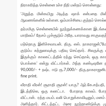
நிராகரித்த சென்னை உச்ச நீதி மன்றம் சொன்னது:
‘அறுந்த மின்கயிறு அடித்த ஷாக் என்பதை மின்
ஆவணங்களில் உள்ளன. ஒம்மாச்சியை குற்றம் சொல்லாத
தர்மமிகு சென்னையில் நூற்றுக்கணக்கான இடங்க
மாநிலம்/ தேசம் முச்சூடும் அதே. யாராவது சாகுவதற்க
மற்றொரு இளிச்சவாயன். திரு. எஸ். நாகராஜன்,”மேக்
குடும்ப சுற்றுலாவுக்கு பதிவு செய்தார். சிலரு
இருக்கும் காலகட்டத்தில் ரத்து செய்தால், ஒரு 
பொக்கை’ என்று விட்டார்கள். அந்த கண்டிஷனே த
90,000/- + நஷ்ட ஈடு ரூ.7,000/- திரு.நாகராஜனி
fine print.
வீராதி வீரன்! சூராதி சூரன்! யாரு? ஆர்.கே.ச
இடத்திலெ, ஒரு கலாட்டா. போறாத காலம். போறப
விட்டான். ரத்த மயம். வலி பொறுக்காவிடினும், மனம
அளித்தார். கிட்டத்தட்ட அரை நூற்றாண்டுக்கு மு