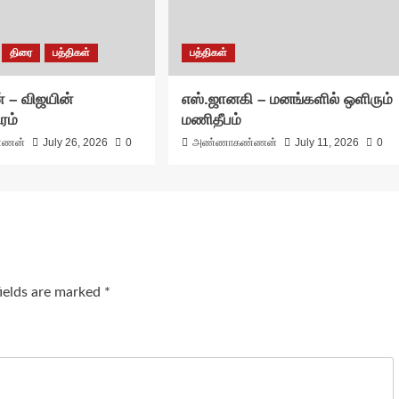
திரை
பத்திகள்
பத்திகள்
 – விஜயின்
எஸ்.ஜானகி – மனங்களில் ஒளிரும்
ரம்
மணிதீபம்
்ணன்
July 26, 2026
0
அண்ணாகண்ணன்
July 11, 2026
0
fields are marked
*