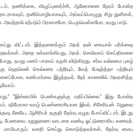
ட்டம், தணிக்கை, விழுப்புணர்ச்சி, ஆலோசனை நேரம் போன்ற
தொடராகவும், தனிமொழியாகவும், அவ்வப்பொழுது சிறு துளிகள்,
ன. அவற்றால் ஏற்படும் பிரகாசமோ, பெருவெள்ளமோ, உமது பாடு.
ய்து விட்டார். இத்தனைக்கும் அவர் தன் கையால் பரிக்ஷை
மற்றவர்கள். அதை உள்வாங்கியது, அவர். செவிவாய் செய்திகளை
போது, நமது மனம் பாகாய் உருகி விடுகிறது. சர்வ வல்லமை புகழ்
ஹெலென் கெல்லரை பற்றியும், வேத் மேஹ்த்தா பற்றியும்
களைப்போல, கண்பார்வை இழந்தவர். நேர் காணலில் அவரளித்த
துவோம்.
றாது.” “இஸ்லாமில் பெண்களுக்கு மதிப்பில்லை.” இது போன்ற
பேகம். ஷிமோகா-வாழ் பெண்ணரசியான இவர், சிசேரியன் அறுவை
்தவுடனேயே, ஆசிரியர் தகுதி தேர்வு எழுத போய்விட்டார். இடது
த்தது, பேனாவை. உறுதுணை: வாடகை வண்டி ஓட்டுனராகிய கணவர்,
, மாமியாரும். வசதி செய்து கொடுத்தவர்கள், தேர்வு மைய