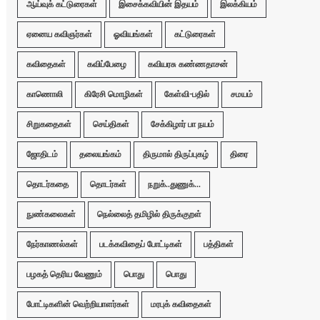
ஆய்வுக் கட்டுரைகள்
இசைக்கவியின் இதயம்
இலக்கியம்
ஏனைய கவிஞர்கள்
ஓவியங்கள்
கட்டுரைகள்
கவிதைகள்
கவிப்பேழை
கவியரசு கண்ணதாசன்
காணொலி
கிரேசி மொழிகள்
கேள்வி-பதில்
சமயம்
சிறுகதைகள்
செய்திகள்
சேக்கிழார் பா நயம்
ஜோதிடம்
தலையங்கம்
திருமால் திருப்புகழ்
திரை
தொடர்கதை
தொடர்கள்
நறுக்..துணுக்...
நுண்கலைகள்
நெல்லைத் தமிழில் திருக்குறள்
நேர்காணல்கள்
படக்கவிதைப் போட்டிகள்
பத்திகள்
பழகத் தெரிய வேணும்
பொது
பொது
போட்டிகளின் வெற்றியாளர்கள்
மரபுக் கவிதைகள்