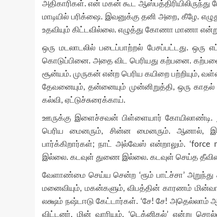
அதிகாரிகள். என் மகன் கூட ஆஸ்பத்திரியிலிருந்து 
மாடியில் பரிக்ஷை. இவனுக்கு தனி அறை, கீழே. எழுதும
உதவியும் கிட்டவில்லை. எழுத்து கோணா மாணா என்று 
ஒரு மடலாடலில் படைப்பாற்றல் பேசப்பட்டது. ஒரு 
கொடுப்பினை. அதை விட பெரியது கற்பனை. கற்பனை
சூன்யம். முருகன் என்ற பெரிய கயிறை பற்றியும், வள்
தேவனையும், தன்னையும் முன்னிறுத்தி, ஒரு காதல
கல்வி, ஏட்டுச்சுரைக்காய்.
ஊருக்கு இளைச்சவன் பிள்ளையார் கோயிலாண்டி. ந
பெரிய மைனரும், சின்ன மைனரும். ஆனால், இந்
பார்க்கிறார்கள்; நாட் அல்வேஸ் என்றாலும். ‘for
இல்லை. கடவுள் துணை இல்லை. கடவுள் செய்த தீவி
வேளாண்மை செய்ய சென்ற ‘ரூம் பாட்ச்சா’ அறுந்து 
மனைவியும், மகன்களும், விபத்தின் காரணம் மின்வாரி
லக்ஷம் நஷ்டஈடு கேட்டார்கள். ‘சே! சே! அதெல்லா
விட்டனர், மின் வாரியம். ‘டெக்னிகல்’ என்று சொ