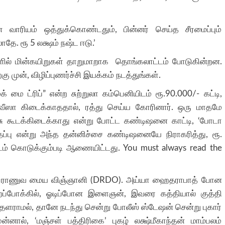
 வாரியம் ஒத்துக்கொண்டதும், பின்னர் செய்த சீரமைப்பும்
ே. ரூ 5 லக்ஷம் நஷ்ட ஈடு.’
ளில் மின்கயிறுகள் தாறுமாறாக தொங்கலாட்டம் போடுகின்றன.
ு முன், விழிப்புணர்ச்சி இயக்கம் நடத்துங்கள்.
 மை ட்ரிப்” என்ற சுற்றுலா கம்பெனியிடம் ரூ.90.000/- கட்டி,
க்கு வீஸா கிடைக்காததால், ரத்து செய்ய கோரினார். ஒரு மாதமே
காசு கூடக்கிடைக்காது என்று போட்ட கண்டிஷனை காட்டி, ‘போடா
ப்பு என்று அந்த தன்னிச்சை கண்டிஷனையே நிராகரித்து, ரூ.
டம் கொடுக்கும்படி ஆணையிட்டது. You must always read the
த்பதி, ராணுவ மைய விஞ்ஞானி (DRDO). அய்யா ஹைதராபாத் போன
்போக்கில், ஓடிப்போன இளைஞன், இவரை கத்தியால் குத்தி
் தளராமல், தானே நடந்து சென்று போலீஸ் ஸ்டேஷன் சென்று புகார்
ன்னால், ‘மஞ்சள் பத்திரிகை’ புகழ் லக்ஷ்மீகாந்தன் மாம்பலம்