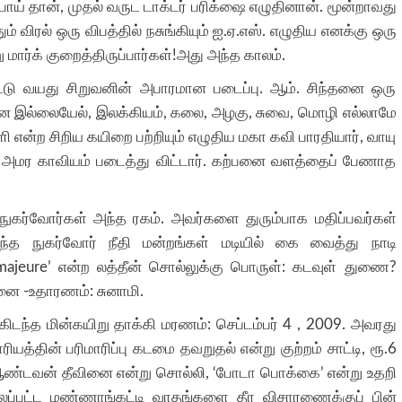
போய் தான், முதல் வருட டாக்டர் பரிக்ஷை எழுதினான். மூன்றாவது
் விரல் ஒரு விபத்தில் நசுங்கியும் ஐ.ஏ.எஸ். எழுதிய எனக்கு ஒரு
மார்க் குறைத்திருப்பார்கள்!அது அந்த காலம்.
எட்டு வயது சிறுவனின் அபாரமான படைப்பு. ஆம். சிந்தனை ஒரு
 இல்லையேல், இலக்கியம், கலை, அழகு, சுவை, மொழி எல்லாமே
ளி என்ற சிறிய கயிறை பற்றியும் எழுதிய மகா கவி பாரதியார், வாயு
் அமர காவியம் படைத்து விட்டார். கற்பனை வளத்தைப் பேணாத
ுகர்வோர்கள் அந்த ரகம். அவர்களை துரும்பாக மதிப்பவர்கள்
த நுகர்வோர் நீதி மன்றங்கள் மடியில் கை வைத்து நாடி
ce majeure’ என்ற லத்தீன் சொல்லுக்கு பொருள்: கடவுள் துணை?
னை -உதாரணம்: சுனாமி.
கிடந்த மின்கயிறு தாக்கி மரணம்: செப்டம்பர் 4 , 2009. அவரது
யத்தின் பரிமாரிப்பு கடமை தவறுதல் என்று குற்றம் சாட்டி, ரூ.6
ம் ஆண்டவன் தீவினை என்று சொல்லி, ‘போடா பொக்கை’ என்று உதறி
ல்லப்பட்ட மண்ணாங்கட்டி வாதங்களை தீர விசாரணைக்குப் பின்