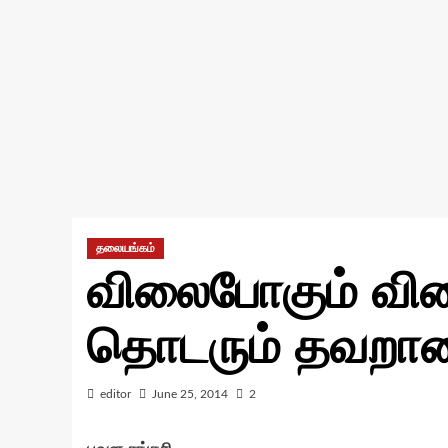
தலையங்கம்
விலைபோகும் விள
தொடரும் தவறா
editor
June 25, 2014
2