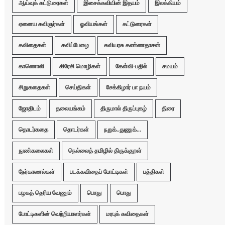
ஆய்வுக் கட்டுரைகள்
இசைக்கவியின் இதயம்
இலக்கியம்
ஏனைய கவிஞர்கள்
ஓவியங்கள்
கட்டுரைகள்
கவிதைகள்
கவிப்பேழை
கவியரசு கண்ணதாசன்
காணொலி
கிரேசி மொழிகள்
கேள்வி-பதில்
சமயம்
சிறுகதைகள்
செய்திகள்
சேக்கிழார் பா நயம்
ஜோதிடம்
தலையங்கம்
திருமால் திருப்புகழ்
திரை
தொடர்கதை
தொடர்கள்
நறுக்..துணுக்...
நுண்கலைகள்
நெல்லைத் தமிழில் திருக்குறள்
நேர்காணல்கள்
படக்கவிதைப் போட்டிகள்
பத்திகள்
பழகத் தெரிய வேணும்
பொது
பொது
போட்டிகளின் வெற்றியாளர்கள்
மரபுக் கவிதைகள்