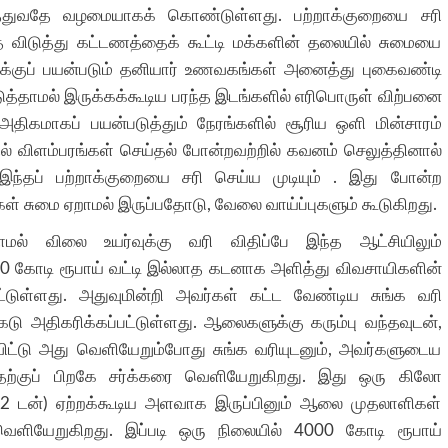
ர்த்துவதே வழமையாகக் கொண்டுள்ளது. பற்றாக்குறையை சரி
ை விடுத்து கட்டணத்தைக் கூட்டி மக்களின் தலையில் சுமையை
ளுக்குப் பயன்படும் தனியார் உணவகங்கள் அனைத்து புகைவண்டி
த்தாமல் இருக்கக்கூடிய பரந்த இடங்களில் எரிபொருள் விற்பனை
திகமாகப் பயன்படுத்தும் நேரங்களில் சூரிய ஒளி மின்சாரம்
ில் விளம்பரங்கள் செய்தல் போன்றவற்றில் கவனம் செலுத்தினால்
இந்தப் பற்றாக்குறையை சரி செய்ய முடியும் . இது போன்ற
ள் சுமை ஏறாமல் இருப்பதோடு, வேலை வாய்ப்புகளும் கூடுகிறது.
ல் விலை உயர்வுக்கு வரி விதிப்பே இந்த ஆட்சியிலும்
0 கோடி ரூபாய் வட்டி இல்லாத கடனாக அளித்து விவசாயிகளின்
ட்டுள்ளது. அதுவுமின்றி அவர்கள் கட்ட வேண்டிய சுங்க வரி
ு அதிகரிக்கப்பட்டுள்ளது. ஆலைகளுக்கு கரும்பு வந்தவுடன்,
விட்டு அது வெளியேறும்போது சுங்க வரியுடனும், அவர்களுடைய
ற்குப் பிறகே சர்க்கரை வெளியேறுகிறது. இது ஒரு கிலோ
(12 டன்) ஏற்றக்கூடிய அளவாக இருப்பினும் ஆலை முதலாளிகள்
ளியேறுகிறது. இப்படி ஒரு நிலையில் 4000 கோடி ரூபாய்