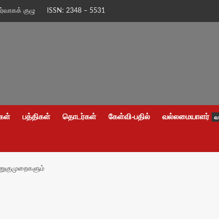
ிர்வாகக் குழு
ISSN: 2348 – 5531
கள்
பத்திகள்
தொடர்கள்
கேள்வி-பதில்
வல்லமையாளர்
வ
ணுகுமுறைகளும்