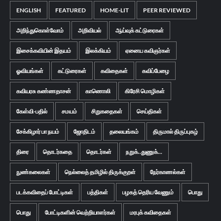
ENGLISH
FEATURED
HOME-LIT
PEER REVIEWED
அறிந்துகொள்வோம்
அறிவியல்
ஆய்வுக் கட்டுரைகள்
இசைக்கவியின் இதயம்
இலக்கியம்
ஏனைய கவிஞர்கள்
ஓவியங்கள்
கட்டுரைகள்
கவிதைகள்
கவிப்பேழை
கவியரசு கண்ணதாசன்
காணொலி
கிரேசி மொழிகள்
கேள்வி-பதில்
சமயம்
சிறுகதைகள்
செய்திகள்
சேக்கிழார் பா நயம்
ஜோதிடம்
தலையங்கம்
திருமால் திருப்புகழ்
திரை
தொடர்கதை
தொடர்கள்
நறுக்..துணுக்...
நுண்கலைகள்
நெல்லைத் தமிழில் திருக்குறள்
நேர்காணல்கள்
படக்கவிதைப் போட்டிகள்
பத்திகள்
பழகத் தெரிய வேணும்
பொது
பொது
போட்டிகளின் வெற்றியாளர்கள்
மரபுக் கவிதைகள்