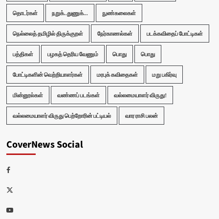
தொடர்கள்
நறுக்..துணுக்...
நுண்கலைகள்
நெல்லைத் தமிழில் திருக்குறள்
நேர்காணல்கள்
படக்கவிதைப் போட்டிகள்
பத்திகள்
பழகத் தெரிய வேணும்
பொது
பொது
போட்டிகளின் வெற்றியாளர்கள்
மரபுக் கவிதைகள்
மறு பகிர்வு
மின்னூல்கள்
வண்ணப் படங்கள்
வல்லமையாளர் விருது!
வல்லமையாளர் விருது பெற்றோரின் பட்டியல்
வார ராசி பலன்
CoverNews Social
Facebook
Twitter
Youtube