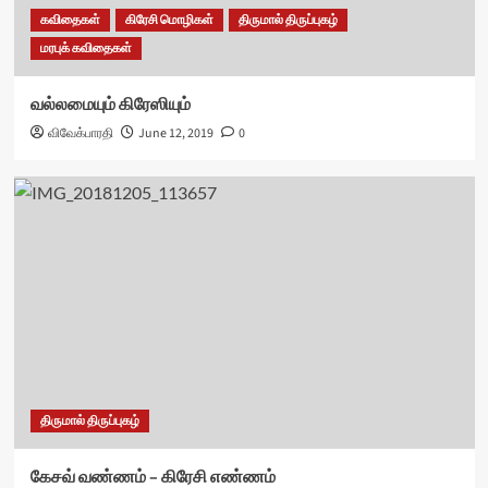
கவிதைகள்
கிரேசி மொழிகள்
திருமால் திருப்புகழ்
மரபுக் கவிதைகள்
வல்லமையும் கிரேஸியும்
விவேக்பாரதி
June 12, 2019
0
திருமால் திருப்புகழ்
கேசவ் வண்ணம் – கிரேசி எண்ணம்