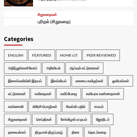
சிறுகதைகள்
புரிதல் (சிறுகதை)
Categories
ENGLISH
FEATURED
HOME-LIT
PEER REVIEWED
அறிந்துகொள்வோம்
அறிவியல்
ஆய்வுக் கட்டுரைகள்
இசைக்கவியின் இதயம்
இலக்கியம்
ஏனைய கவிஞர்கள்
ஓவியங்கள்
கட்டுரைகள்
கவிதைகள்
கவிப்பேழை
கவியரசு கண்ணதாசன்
காணொலி
கிரேசி மொழிகள்
கேள்வி-பதில்
சமயம்
சிறுகதைகள்
செய்திகள்
சேக்கிழார் பா நயம்
ஜோதிடம்
தலையங்கம்
திருமால் திருப்புகழ்
திரை
தொடர்கதை