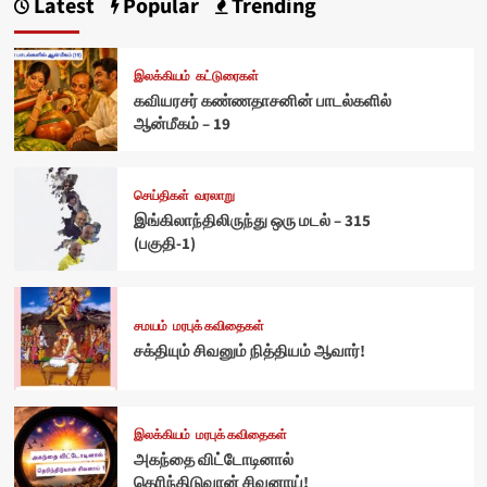
Latest
Popular
Trending
இலக்கியம்
கட்டுரைகள்
கவியரசர் கண்ணதாசனின் பாடல்களில்
ஆன்மீகம் – 19
செய்திகள்
வரலாறு
இங்கிலாந்திலிருந்து ஒரு மடல் – 315
(பகுதி-1)
சமயம்
மரபுக் கவிதைகள்
சக்தியும் சிவனும் நித்தியம் ஆவார்!
இலக்கியம்
மரபுக் கவிதைகள்
அகந்தை விட்டோடினால்
தெரிந்திடுவான் சிவனாய்!