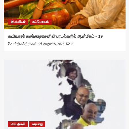
இலக்கியம்
கட்டுரைகள்
கவியரசர் கண்ணதாசனின் பாடல்களில் ஆன்மீகம் – 19
சக்தி சக்திதாசன்
August 5, 2026
0
செய்திகள்
வரலாறு