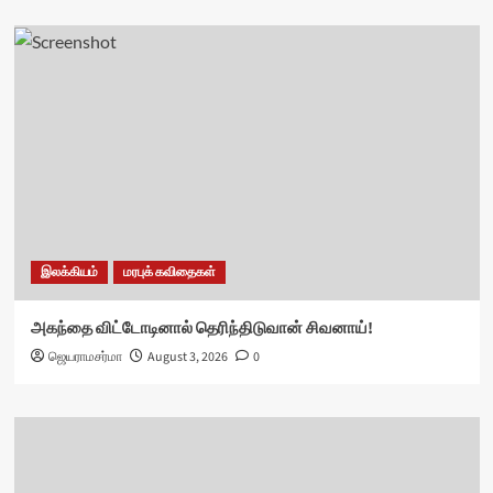
இலக்கியம்
மரபுக் கவிதைகள்
அகந்தை விட்டோடினால் தெரிந்திடுவான் சிவனாய்!
ஜெயராமசர்மா
August 3, 2026
0