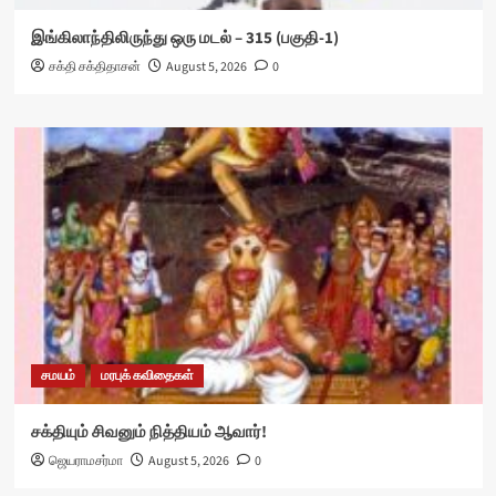
இங்கிலாந்திலிருந்து ஒரு மடல் – 315 (பகுதி-1)
சக்தி சக்திதாசன்
August 5, 2026
0
சமயம்
மரபுக் கவிதைகள்
சக்தியும் சிவனும் நித்தியம் ஆவார்!
ஜெயராமசர்மா
August 5, 2026
0