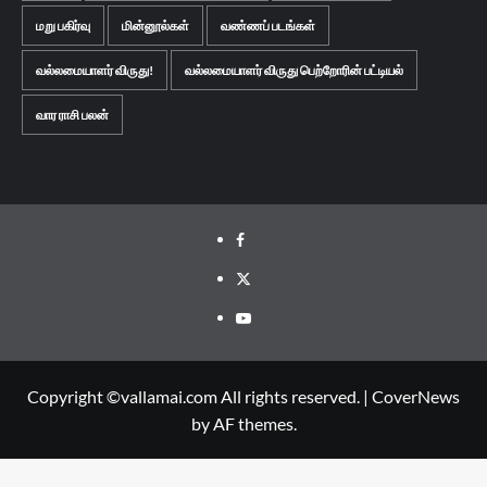
மறு பகிர்வு
மின்னூல்கள்
வண்ணப் படங்கள்
வல்லமையாளர் விருது!
வல்லமையாளர் விருது பெற்றோரின் பட்டியல்
வார ராசி பலன்
Facebook
Twitter
Youtube
Copyright ©vallamai.com All rights reserved.
|
CoverNews
by AF themes.