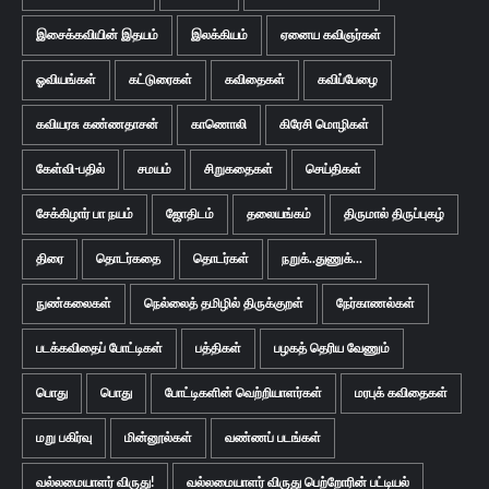
இசைக்கவியின் இதயம்
இலக்கியம்
ஏனைய கவிஞர்கள்
ஓவியங்கள்
கட்டுரைகள்
கவிதைகள்
கவிப்பேழை
கவியரசு கண்ணதாசன்
காணொலி
கிரேசி மொழிகள்
கேள்வி-பதில்
சமயம்
சிறுகதைகள்
செய்திகள்
சேக்கிழார் பா நயம்
ஜோதிடம்
தலையங்கம்
திருமால் திருப்புகழ்
திரை
தொடர்கதை
தொடர்கள்
நறுக்..துணுக்...
நுண்கலைகள்
நெல்லைத் தமிழில் திருக்குறள்
நேர்காணல்கள்
படக்கவிதைப் போட்டிகள்
பத்திகள்
பழகத் தெரிய வேணும்
பொது
பொது
போட்டிகளின் வெற்றியாளர்கள்
மரபுக் கவிதைகள்
மறு பகிர்வு
மின்னூல்கள்
வண்ணப் படங்கள்
வல்லமையாளர் விருது!
வல்லமையாளர் விருது பெற்றோரின் பட்டியல்