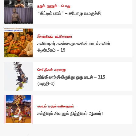
நறுக்..துணுக்...
பொது
“லிட்டில் பாய்” – சுடோமு யமகுச்சி
இலக்கியம்
கட்டுரைகள்
கவியரசர் கண்ணதாசனின் பாடல்களில்
ஆன்மீகம் – 19
செய்திகள்
வரலாறு
இங்கிலாந்திலிருந்து ஒரு மடல் – 315
(பகுதி-1)
சமயம்
மரபுக் கவிதைகள்
சக்தியும் சிவனும் நித்தியம் ஆவார்!