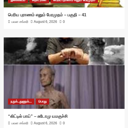
பெரிய புராணம் எனும் பேரமுதம் – பகுதி – 41
பவள சங்கரி
August 6, 2026
0
நறுக்..துணுக்...
பொது
“லிட்டில் பாய்” – சுடோமு யமகுச்சி
பவள சங்கரி
August 6, 2026
0