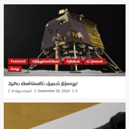
Featured
அறிந்துகொள்வோம்
அறிவியல்
கட்டுரைகள்
பொது
ஆசிய விண்வெளிப் பந்தயம் நிற்காது!
சி.ஜெயபாரதன்
September 30, 2019
0