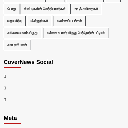
பொது
போட்டிகளின் வெற்றியாளர்கள்
மரபுக் கவிதைகள்
மறு பகிர்வு
மின்னூல்கள்
வண்ணப் படங்கள்
வல்லமையாளர் விருது!
வல்லமையாளர் விருது பெற்றோரின் பட்டியல்
வார ராசி பலன்
CoverNews Social
Facebook
Twitter
Youtube
Meta