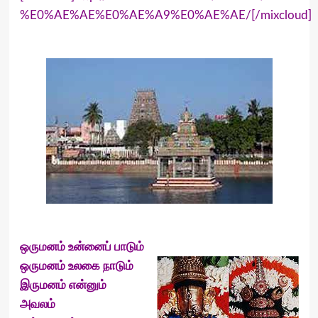
%E0%AE%AE%E0%AE%A9%E0%AE%AE/[/mixcloud]
ஒருமனம் உன்னைப் பாடும்
ஒருமனம் உலகை நாடும்
இருமனம் என்னும்
அவலம்