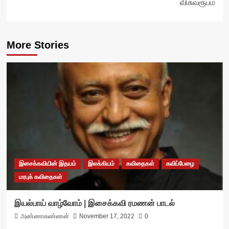
விசுவரூபம்
More Stories
இசைக்கவியின் இதயம்
இலக்கியம்
கவிதைகள்
கவிப்பேழை
மரபுக் கவிதைகள்
இயல்பாய் வாழ்வோம் | இசைக்கவி ரமணன் பாடல்
அண்ணாகண்ணன்
November 17, 2022
0