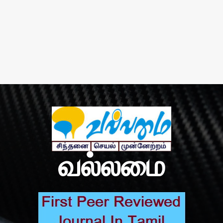
வல்லமை