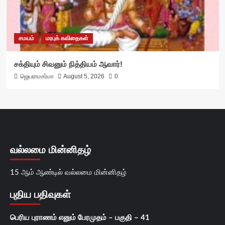
சமயம்
மரபுக் கவிதைகள்
சக்தியும் சிவனும் நித்தியம் ஆவார்!
ஜெயராமசர்மா
August 5, 2026
0
வல்லமை மின்னிதழ்
15 ஆம் ஆண்டில் வல்லமை மின்னிதழ்
புதிய பதிவுகள்
பெரிய புராணம் எனும் பேரமுதம் – பகுதி – 41