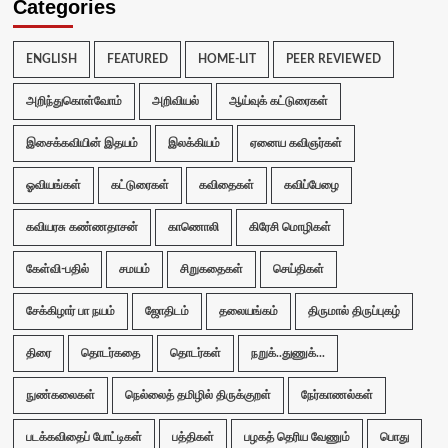
Categories
ENGLISH
FEATURED
HOME-LIT
PEER REVIEWED
அறிந்துகொள்வோம்
அறிவியல்
ஆய்வுக் கட்டுரைகள்
இசைக்கவியின் இதயம்
இலக்கியம்
ஏனைய கவிஞர்கள்
ஓவியங்கள்
கட்டுரைகள்
கவிதைகள்
கவிப்பேழை
கவியரசு கண்ணதாசன்
காணொலி
கிரேசி மொழிகள்
கேள்வி-பதில்
சமயம்
சிறுகதைகள்
செய்திகள்
சேக்கிழார் பா நயம்
ஜோதிடம்
தலையங்கம்
திருமால் திருப்புகழ்
திரை
தொடர்கதை
தொடர்கள்
நறுக்..துணுக்...
நுண்கலைகள்
நெல்லைத் தமிழில் திருக்குறள்
நேர்காணல்கள்
படக்கவிதைப் போட்டிகள்
பத்திகள்
பழகத் தெரிய வேணும்
பொது