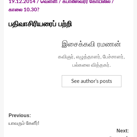
19.12.2014 / வெள்ளி / கபாலீஸ்வரர் கோயிலில் /
காலை 10.30?
பதிவாசிரியரைப் பற்றி
இசைக்கவி ரமணன்
கவிஞர், எழுத்தாளர், பேச்சாளர்,
பல்கலை வித்தகர்.
See author's posts
Post
Previous:
யாவரும் கேளீர்!
navigation
Next: