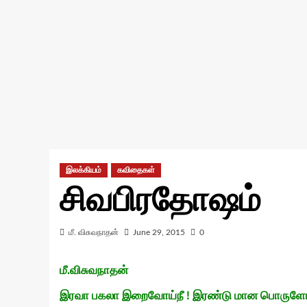
இலக்கியம்
கவிதைகள்
சிவபிரதோஷம்
மீ. விசுவநாதன்
June 29, 2015
0
மீ.விசுவநாதன்
இரவா பகலா இறைவோய்நீ ! இரண்டு மான பொருளோந