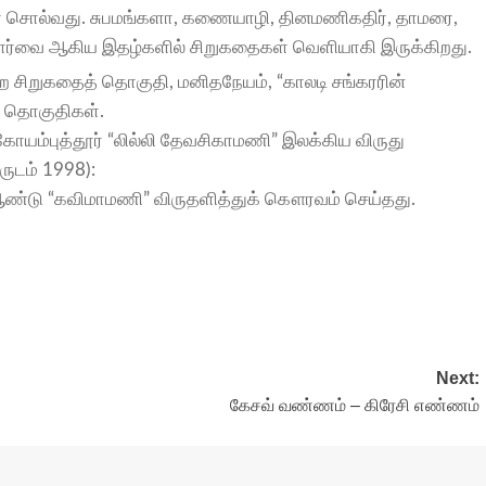
 சொல்வது. சுபமங்களா, கணையாழி, தினமணிகதிர், தாமரை,
பார்வை ஆகிய இதழ்களில் சிறுகதைகள் வெளியாகி இருக்கிறது.
்ற சிறுகதைத் தொகுதி, மனிதநேயம், “காலடி சங்கரரின்
் தொகுதிகள்.
கோயம்புத்தூர் “லில்லி தேவசிகாமணி” இலக்கிய விருது
ருடம் 1998):
ஆண்டு “கவிமாமணி” விருதளித்துக் கௌரவம் செய்தது.
Next:
கேசவ் வண்ணம் – கிரேசி எண்ணம்