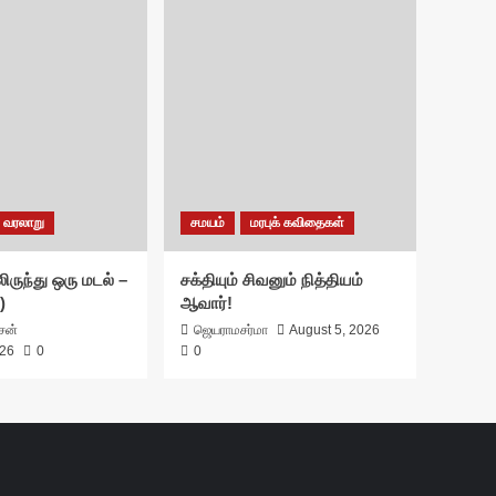
வரலாறு
சமயம்
மரபுக் கவிதைகள்
ிருந்து ஒரு மடல் –
சக்தியும் சிவனும் நித்தியம்
)
ஆவார்!
ாசன்
ஜெயராமசர்மா
August 5, 2026
026
0
0