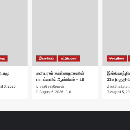
ொது
இலக்கியம்
கட்டுரைகள்
செய்திகள்
சுடோமு
கவியரசர் கண்ணதாசனின்
இங்கிலாந்தில
பாடல்களில் ஆன்மீகம் – 19
315 (பகுதி-1
st 6, 2026
சக்தி சக்திதாசன்
சக்தி சக்தித
August 5, 2026
0
August 5, 2