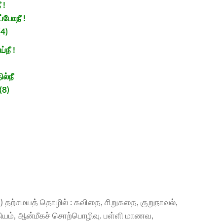
 !
்போநீ !
4)
்நீ !
ல்நீ
(8)
வு) தற்சமயத் தொழில் : கவிதை, சிறுகதை, குறுநாவல்,
கியம், ஆன்மீகச் சொற்பொழிவு. பள்ளி மாணவ,