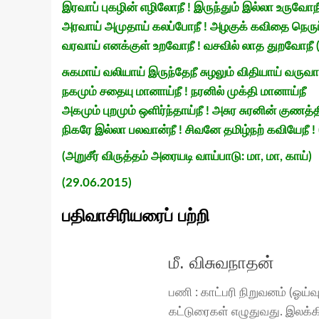
இரவாப் புகழின் எழிலோநீ ! இருந்தும் இல்லா உருவோநீ
அரவாய் அமுதாய் கலப்போநீ ! அழகுக் கவிதை நெருப
வரவாய் எனக்குள் உறவோநீ ! வசவில் லாத துறவோநீ (
சுகமாய் வலியாய் இருந்தேநீ சுழலும் விதியாய் வருவாய
நகமும் சதையு மானாய்நீ ! நரனில் முக்தி மானாய்நீ
அகமும் புறமும் ஒளிர்ந்தாய்நீ ! அசுர சுரனின் குணத்தி
நிகரே இல்லா பலவான்நீ ! சிவனே தமிழ்நற் கவியேநீ ! 
(அறுசீர் விருத்தம் அரையடி வாய்பாடு: மா, மா, காய்)
(29.06.2015)
பதிவாசிரியரைப் பற்றி
மீ. விசுவநாதன்
பணி : காட்பரி நிறுவனம் (ஓய்
கட்டுரைகள் எழுதுவது. இலக்