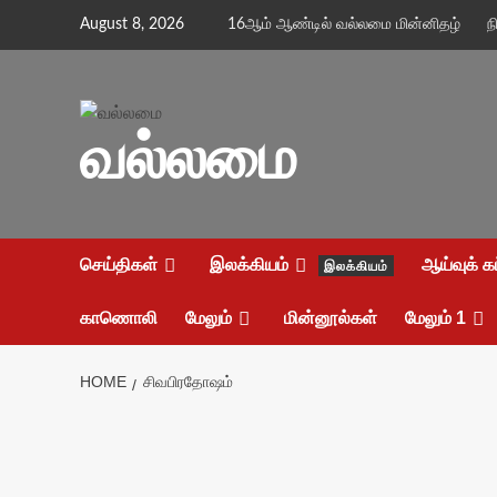
Skip
August 8, 2026
16ஆம் ஆண்டில் வல்லமை மின்னிதழ்
ந
to
content
வல்லமை
செய்திகள்
இலக்கியம்
ஆய்வுக் க
இலக்கியம்
காணொலி
மேலும்
மின்னூல்கள்
மேலும் 1
HOME
சிவபிரதோஷம்