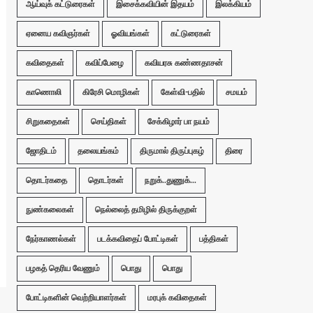
ஆய்வுக் கட்டுரைகள்
இசைக்கவியின் இதயம்
இலக்கியம்
ஏனைய கவிஞர்கள்
ஓவியங்கள்
கட்டுரைகள்
கவிதைகள்
கவிப்பேழை
கவியரசு கண்ணதாசன்
காணொலி
கிரேசி மொழிகள்
கேள்வி-பதில்
சமயம்
சிறுகதைகள்
செய்திகள்
சேக்கிழார் பா நயம்
ஜோதிடம்
தலையங்கம்
திருமால் திருப்புகழ்
திரை
தொடர்கதை
தொடர்கள்
நறுக்..துணுக்...
நுண்கலைகள்
நெல்லைத் தமிழில் திருக்குறள்
நேர்காணல்கள்
படக்கவிதைப் போட்டிகள்
பத்திகள்
பழகத் தெரிய வேணும்
பொது
பொது
போட்டிகளின் வெற்றியாளர்கள்
மரபுக் கவிதைகள்