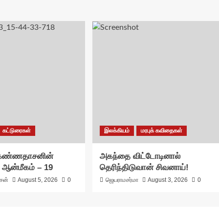
கட்டுரைகள்
இலக்கியம்
மரபுக் கவிதைகள்
 கண்ணதாசனின்
அகந்தை விட்டோடினால்
 ஆன்மீகம் – 19
தெரிந்திடுவான் சிவனாய்!
ாசன்
August 5, 2026
0
ஜெயராமசர்மா
August 3, 2026
0