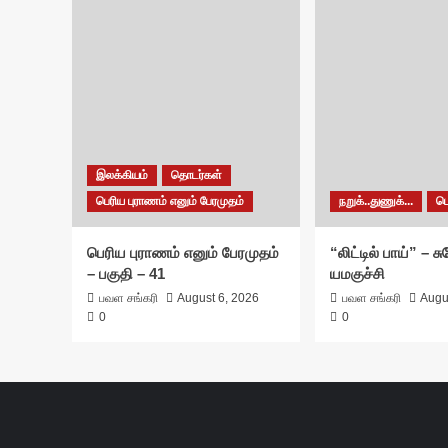
இலக்கியம்
தொடர்கள்
பெரிய புராணம் எனும் பேரமுதம்
நறுக்..துணுக்...
ப
பெரிய புராணம் எனும் பேரமுதம்
“லிட்டில் பாய்” – 
– பகுதி – 41
யமகுச்சி
பவள சங்கரி
August 6, 2026
பவள சங்கரி
Augu
0
0