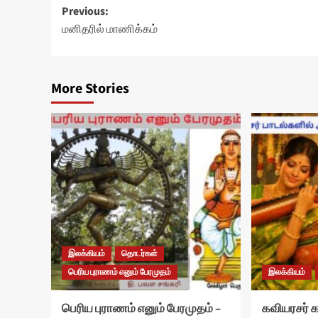
Post
Previous:
மனிதரில் மாணிக்கம்
navigation
More Stories
இலக்கியம்
தொடர்கள்
பெரிய புராணம் எனும் பேரமுதம்
இலக்கியம்
பெரிய புராணம் எனும் பேரமுதம் –
கவியரசர்