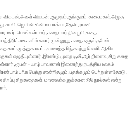
 விகடன்,அவள் விகடன் ,குமுதம்,குங்குமம் .கலைமகள்,அமுத
து,சாவி ,ஜெமினி சினிமா,பாக்யா,தேவி ,ராணி
் வாரமலர் .பெண்கள்மலர் ,கதைமலர் தினபூமி,கதை
யபத்திரிக்கைகளில் சுமார் மூன்னூறு கதைகளூக்குமேல்
கதை காம்,முத்துகமலம் .,வலைத்தமிழ்,காற்று வெளி, ஆகிய
ைகள் எழுதியுள்ளார் ,இரண்டு முறை டி,வி,ஆர் நினைவு சிறு கதை
்றுள்ளார் ,ரூபன் – யாழ் பாவணன் இணைந்து நடத்திய உலகம்
ண்டாம் பரிசு பெற்று சான்றிதழும் .பதக்கமும் பெற்றுள்ளதோடு ,
சிறப்பு சிறுகதைகள், மாணவர்களுக்கான நீதி நூல்கள் என்று
ார்.