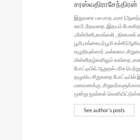
சரஸ்வதிராசேந்திரன்
இதுவரை பல மாத ,வார (ஆனந்த
சுரபி ,தேவதை ,இதயம் பேசுகிற
,மின்மினி,சுமங்கலி , தினமலர
பூமி,மங்கையர்பூமி கல்கி)ஆகி
எழுதியுள்ளார் ,வல்லமை ,சிறு
மின்னிதழ்களிலும் கவிதை ,கத
போட்டியில் ஆறுதல் பரிசு பெற
தழுவிய சிறுகதை போட்டியில் இர
மனகணக்கு ,சிறுவர்களுக்கான 
மூன்று நூல்கள் வெளியிட்டுள்ள
See author's posts