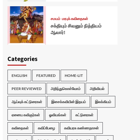
சமயம்
மரபுக் கவிதைகள்
சக்தியும் சிவனும் நித்தியம்
ஆவார்!
Categories
ENGLISH
FEATURED
HOME-LIT
PEER REVIEWED
அறிந்துகொள்வோம்
அறிவியல்
ஆய்வுக் கட்டுரைகள்
இசைக்கவியின் இதயம்
இலக்கியம்
ஏனைய கவிஞர்கள்
ஓவியங்கள்
கட்டுரைகள்
கவிதைகள்
கவிப்பேழை
கவியரசு கண்ணதாசன்