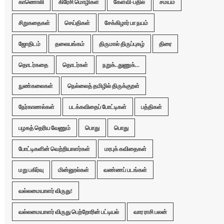
காணொலி
கிரேசி மொழிகள்
கேள்வி-பதில்
சமயம்
சிறுகதைகள்
செய்திகள்
சேக்கிழார் பா நயம்
ஜோதிடம்
தலையங்கம்
திருமால் திருப்புகழ்
திரை
தொடர்கதை
தொடர்கள்
நறுக்..துணுக்...
நுண்கலைகள்
நெல்லைத் தமிழில் திருக்குறள்
நேர்காணல்கள்
படக்கவிதைப் போட்டிகள்
பத்திகள்
பழகத் தெரிய வேணும்
பொது
பொது
போட்டிகளின் வெற்றியாளர்கள்
மரபுக் கவிதைகள்
மறு பகிர்வு
மின்னூல்கள்
வண்ணப் படங்கள்
வல்லமையாளர் விருது!
வல்லமையாளர் விருது பெற்றோரின் பட்டியல்
வார ராசி பலன்