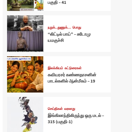
பகுதி – 41
நறுக்..துணுக்...
பொது
“லிட்டில் பாய்” – சுடோமு
யமகுச்சி
இலக்கியம்
கட்டுரைகள்
கவியரசர் கண்ணதாசனின்
பாடல்களில் ஆன்மீகம் – 19
செய்திகள்
வரலாறு
இங்கிலாந்திலிருந்து ஒரு மடல் –
315 (பகுதி-1)