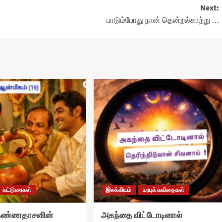
Next:
பாடும்போது நான் தென்றல்காற்று …
கட்டுரைகள்
இலக்கியம்
மரபுக் கவிதைகள்
 கண்ணதாசனின்
அகந்தை விட்டோடினால்