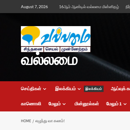
Skip
August 7, 2026
16ஆம் ஆண்டில் வல்லமை மின்னிதழ்
நி
to
content
வல்லமை
செய்திகள்
இலக்கியம்
ஆய்வுக் க
இலக்கியம்
காணொலி
மேலும்
மின்னூல்கள்
மேலும் 1
HOME
எழுந்து வா கலாம்!