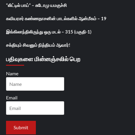
“லிட்டில் பாய்” – சுடோமு யமகுச்சி
கவியரசர் கண்ணதாசனின் பாடல்களில் ஆன்மீகம் – 19
இங்கிலாந்திலிருந்து ஒரு மடல் – 315 (பகுதி-1)
சக்தியும் சிவனும் நித்தியம் ஆவார்!
பதிவுகளை மின்னஞ்சலில் பெற
Name
Email