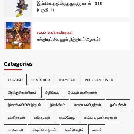
இங்கிலாந்திலிருந்து ஒரு மடல் – 315
(பகுதி-1)
சமயம்
மரபுக் கவிதைகள்
சக்தியும் சிவனும் நித்தியம் ஆவார்!
Categories
ENGLISH
FEATURED
HOME-LIT
PEER REVIEWED
அறிந்துகொள்வோம்
அறிவியல்
ஆய்வுக் கட்டுரைகள்
இசைக்கவியின் இதயம்
இலக்கியம்
ஏனைய கவிஞர்கள்
ஓவியங்கள்
கட்டுரைகள்
கவிதைகள்
கவிப்பேழை
கவியரசு கண்ணதாசன்
காணொலி
கிரேசி மொழிகள்
கேள்வி-பதில்
சமயம்