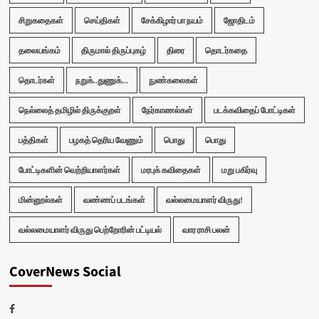
சிறுகதைகள்
செய்திகள்
சேக்கிழார் பா நயம்
ஜோதிடம்
தலையங்கம்
திருமால் திருப்புகழ்
திரை
தொடர்கதை
தொடர்கள்
நறுக்..துணுக்...
நுண்கலைகள்
நெல்லைத் தமிழில் திருக்குறள்
நேர்காணல்கள்
படக்கவிதைப் போட்டிகள்
பத்திகள்
பழகத் தெரிய வேணும்
பொது
பொது
போட்டிகளின் வெற்றியாளர்கள்
மரபுக் கவிதைகள்
மறு பகிர்வு
மின்னூல்கள்
வண்ணப் படங்கள்
வல்லமையாளர் விருது!
வல்லமையாளர் விருது பெற்றோரின் பட்டியல்
வார ராசி பலன்
CoverNews Social
Facebook