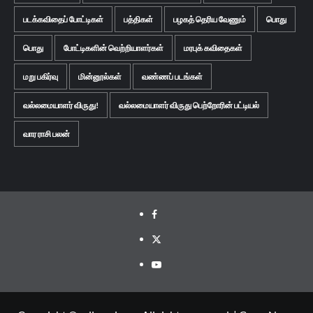
படக்கவிதைப் போட்டிகள்
பத்திகள்
பழகத் தெரிய வேணும்
பொது
பொது
போட்டிகளின் வெற்றியாளர்கள்
மரபுக் கவிதைகள்
மறு பகிர்வு
மின்னூல்கள்
வண்ணப் படங்கள்
வல்லமையாளர் விருது!
வல்லமையாளர் விருது பெற்றோரின் பட்டியல்
வார ராசி பலன்
Facebook
Twitter
Youtube