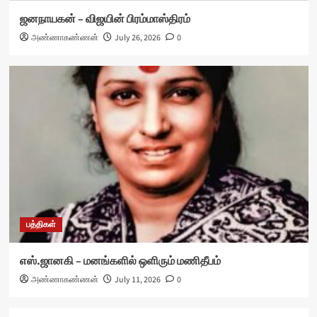
ஜனநாயகன் – விஜயின் பிரம்மாஸ்திரம்
அண்ணாகண்ணன்
July 26, 2026
0
பத்திகள்
எஸ்.ஜானகி – மனங்களில் ஒளிரும் மணிதீபம்
அண்ணாகண்ணன்
July 11, 2026
0