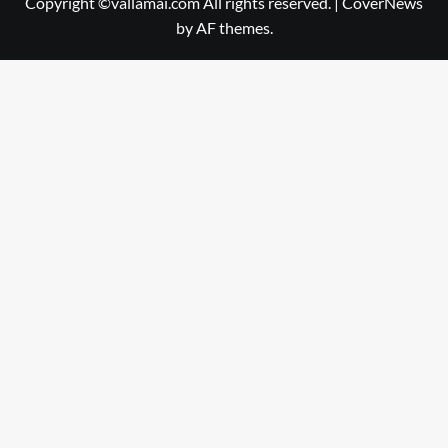
Copyright ©vallamai.com All rights reserved.
|
CoverNews
by AF themes.