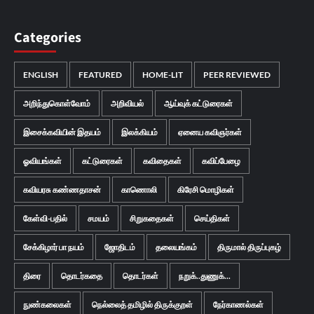
Categories
ENGLISH
FEATURED
HOME-LIT
PEER REVIEWED
அறிந்துகொள்வோம்
அறிவியல்
ஆய்வுக் கட்டுரைகள்
இசைக்கவியின் இதயம்
இலக்கியம்
ஏனைய கவிஞர்கள்
ஓவியங்கள்
கட்டுரைகள்
கவிதைகள்
கவிப்பேழை
கவியரசு கண்ணதாசன்
காணொலி
கிரேசி மொழிகள்
கேள்வி-பதில்
சமயம்
சிறுகதைகள்
செய்திகள்
சேக்கிழார் பா நயம்
ஜோதிடம்
தலையங்கம்
திருமால் திருப்புகழ்
திரை
தொடர்கதை
தொடர்கள்
நறுக்..துணுக்...
நுண்கலைகள்
நெல்லைத் தமிழில் திருக்குறள்
நேர்காணல்கள்