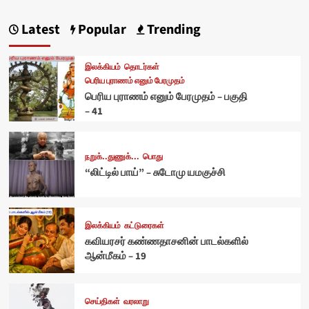
Latest
Popular
Trending
இலக்கியம்
தொடர்கள்
பெரிய புராணம் எனும் பேரமுதம்
பெரிய புராணம் எனும் பேரமுதம் – பகுதி
– 41
நறுக்..துணுக்...
பொது
“லிட்டில் பாய்” – சுடோமு யமகுச்சி
இலக்கியம்
கட்டுரைகள்
கவியரசர் கண்ணதாசனின் பாடல்களில்
ஆன்மீகம் – 19
செய்திகள்
வரலாறு