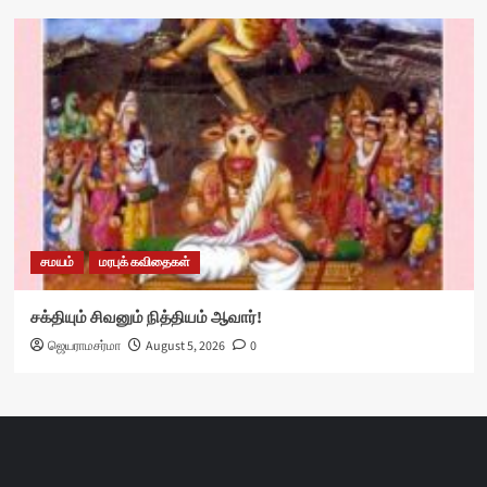
சமயம்
மரபுக் கவிதைகள்
சக்தியும் சிவனும் நித்தியம் ஆவார்!
ஜெயராமசர்மா
August 5, 2026
0