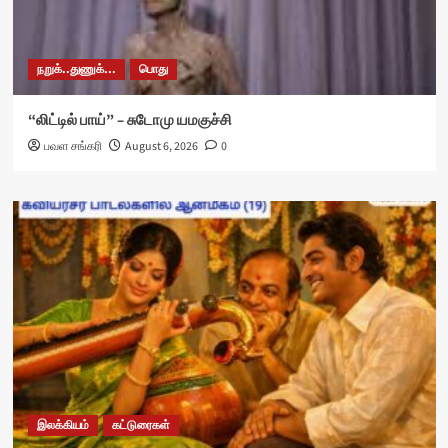
நறுக்..துணுக்...
பொது
“லிட்டில் பாய்” – சுடோமு யமகுச்சி
பவள சங்கரி
August 6, 2026
0
இலக்கியம்
கட்டுரைகள்