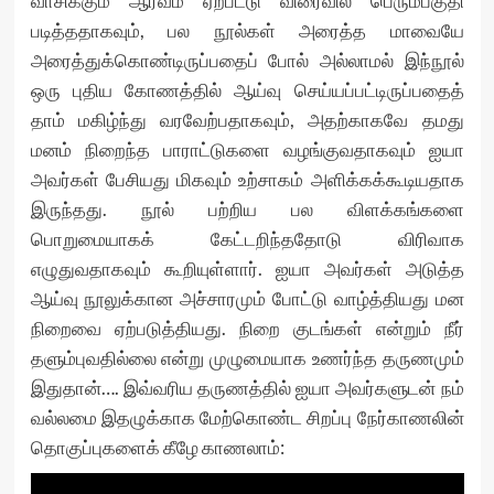
வாசிக்கும் ஆர்வம் ஏற்பட்டு விரைவில் பெரும்பகுதி
படித்ததாகவும், பல நூல்கள் அரைத்த மாவையே
அரைத்துக்கொண்டிருப்பதைப் போல் அல்லாமல் இந்நூல்
ஒரு புதிய கோணத்தில் ஆய்வு செய்யப்பட்டிருப்பதைத்
தாம் மகிழ்ந்து வரவேற்பதாகவும், அதற்காகவே தமது
மனம் நிறைந்த பாராட்டுகளை வழங்குவதாகவும் ஐயா
அவர்கள் பேசியது மிகவும் உற்சாகம் அளிக்கக்கூடியதாக
இருந்தது. நூல் பற்றிய பல விளக்கங்களை
பொறுமையாகக் கேட்டறிந்ததோடு விரிவாக
எழுதுவதாகவும் கூறியுள்ளார். ஐயா அவர்கள் அடுத்த
ஆய்வு நூலுக்கான அச்சாரமும் போட்டு வாழ்த்தியது மன
நிறைவை ஏற்படுத்தியது. நிறை குடங்கள் என்றும் நீர்
தளும்புவதில்லை என்று முழுமையாக உணர்ந்த தருணமும்
இதுதான்…. இவ்வரிய தருணத்தில் ஐயா அவர்களுடன் நம்
வல்லமை இதழுக்காக மேற்கொண்ட சிறப்பு நேர்காணலின்
தொகுப்புகளைக் கீழே காணலாம்: