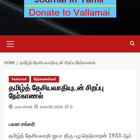
Primary
Menu
HOME
தமிழ்த் தேசியவாதியுடன் சிறப்பு நேர்காணல்
Featured
நேர்காணல்கள்
தமிழ்த் தேசியவாதியுடன் சிறப்பு
நேர்காணல்
பவள சங்கரி
June 20, 2016
0
பவள சங்கரி
தமிழ்த் தேசியவாதி ஐயா திரு பழ.நெடுமாறன் 1933 ஆம்