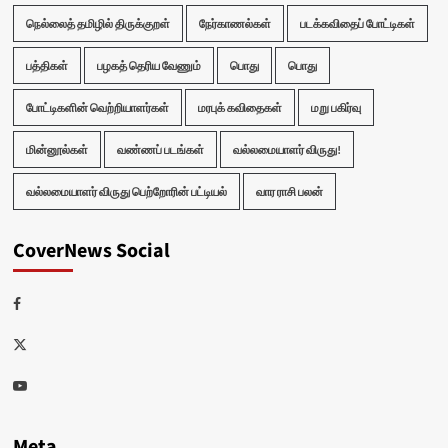
நெல்லைத் தமிழில் திருக்குறள்
நேர்காணல்கள்
படக்கவிதைப் போட்டிகள்
பத்திகள்
பழகத் தெரிய வேணும்
பொது
பொது
போட்டிகளின் வெற்றியாளர்கள்
மரபுக் கவிதைகள்
மறு பகிர்வு
மின்னூல்கள்
வண்ணப் படங்கள்
வல்லமையாளர் விருது!
வல்லமையாளர் விருது பெற்றோரின் பட்டியல்
வார ராசி பலன்
CoverNews Social
Facebook
Twitter
Youtube
Meta