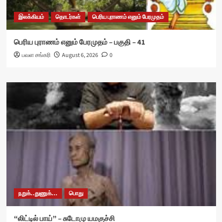
இலக்கியம்
தொடர்கள்
பெரிய புராணம் எனும் பேரமுதம்
பெரிய புராணம் எனும் பேரமுதம் – பகுதி – 41
பவள சங்கரி
August 6, 2026
0
நறுக்..துணுக்...
பொது
“லிட்டில் பாய்” – சுடோமு யமகுச்சி