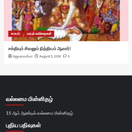
சமயம்
மரபுக் கவிதைகள்
சக்தியும் சிவனும் நித்தியம் ஆவார்!
ஜெயராமசர்மா
August 5, 2026
0
வல்லமை மின்னிதழ்
15 ஆம் ஆண்டில் வல்லமை மின்னிதழ்
புதிய பதிவுகள்