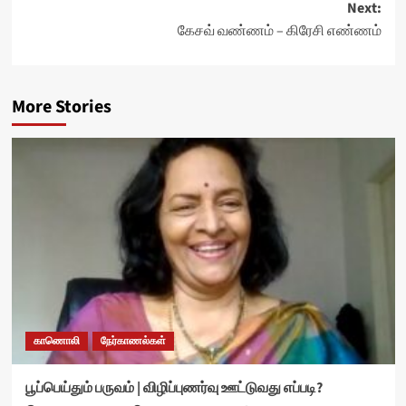
Next:
கேசவ் வண்ணம் – கிரேசி எண்ணம்
More Stories
காணொலி
நேர்காணல்கள்
பூப்பெய்தும் பருவம் | விழிப்புணர்வு ஊட்டுவது எப்படி?