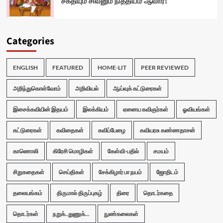
சக்தியும் சிவனும் நித்தியம் ஆவார்!
Categories
ENGLISH
FEATURED
HOME-LIT
PEER REVIEWED
அறிந்துகொள்வோம்
அறிவியல்
ஆய்வுக் கட்டுரைகள்
இசைக்கவியின் இதயம்
இலக்கியம்
ஏனைய கவிஞர்கள்
ஓவியங்கள்
கட்டுரைகள்
கவிதைகள்
கவிப்பேழை
கவியரசு கண்ணதாசன்
காணொலி
கிரேசி மொழிகள்
கேள்வி-பதில்
சமயம்
சிறுகதைகள்
செய்திகள்
சேக்கிழார் பா நயம்
ஜோதிடம்
தலையங்கம்
திருமால் திருப்புகழ்
திரை
தொடர்கதை
தொடர்கள்
நறுக்..துணுக்...
நுண்கலைகள்