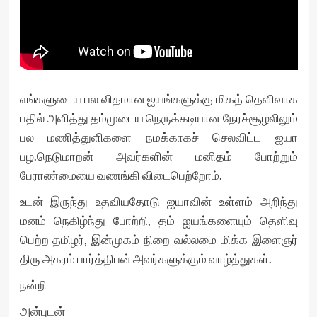
எங்களுடைய பல விதமான ஐயங்களுக்கு மிகத் தெளிவாக
பதில் அளித்து தம்முடைய நெருக்கடியான நேரச்சூழலிலும்
பல மணித்துளிகளை நமக்காகச் செலவிட்ட ஐயா
பழ.நெடுமாறன் அவர்களின் மனிதம் போற்றும்
பேராண்மையை வணங்கி விடைபெற்றோம்.
உடன் இருந்து உதவியதோடு ஐயாவின் உள்ளம் அறிந்து
மனம் நெகிழ்ந்து போற்றி, தம் ஐயங்களையும் தெளிவு
பெற்ற தமிழர், இன்முகம் நிறை வல்லமை மிக்க இளைஞர்
திரு அகரம் பார்த்திபன் அவர்களுக்கும் வாழ்த்துகள்.
நன்றி
அன்புடன்