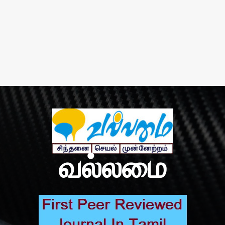
வல்லமை