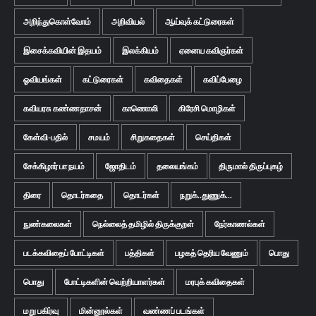
அறிந்துகொள்வோம்
அறிவியல்
ஆய்வுக் கட்டுரைகள்
இசைக்கவியின் இதயம்
இலக்கியம்
ஏனைய கவிஞர்கள்
ஓவியங்கள்
கட்டுரைகள்
கவிதைகள்
கவிப்பேழை
கவியரசு கண்ணதாசன்
காணொலி
கிரேசி மொழிகள்
கேள்வி-பதில்
சமயம்
சிறுகதைகள்
செய்திகள்
சேக்கிழார் பா நயம்
ஜோதிடம்
தலையங்கம்
திருமால் திருப்புகழ்
திரை
தொடர்கதை
தொடர்கள்
நறுக்..துணுக்...
நுண்கலைகள்
நெல்லைத் தமிழில் திருக்குறள்
நேர்காணல்கள்
படக்கவிதைப் போட்டிகள்
பத்திகள்
பழகத் தெரிய வேணும்
பொது
பொது
போட்டிகளின் வெற்றியாளர்கள்
மரபுக் கவிதைகள்
மறு பகிர்வு
மின்னூல்கள்
வண்ணப் படங்கள்