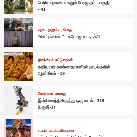
பெரிய புராணம் எனும் பேரமுதம் – பகுதி
– 41
நறுக்..துணுக்...
பொது
“லிட்டில் பாய்” – சுடோமு யமகுச்சி
இலக்கியம்
கட்டுரைகள்
கவியரசர் கண்ணதாசனின் பாடல்களில்
ஆன்மீகம் – 19
செய்திகள்
வரலாறு
இங்கிலாந்திலிருந்து ஒரு மடல் – 315
(பகுதி-1)
சமயம்
மரபுக் கவிதைகள்