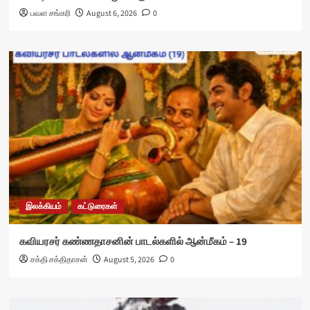
பவள சங்கரி
August 6, 2026
0
இலக்கியம்
கட்டுரைகள்
கவியரசர் கண்ணதாசனின் பாடல்களில் ஆன்மீகம் – 19
சக்தி சக்திதாசன்
August 5, 2026
0