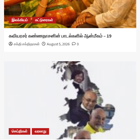
இலக்கியம்
கட்டுரைகள்
கவியரசர் கண்ணதாசனின் பாடல்களில் ஆன்மீகம் – 19
சக்தி சக்திதாசன்
August 5, 2026
0
செய்திகள்
வரலாறு