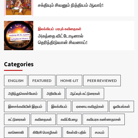
சக்தியும் சிவனும் நித்தியம் ஆவார்!
இலக்கியம்
மரபுக் கவிதைகள்
அகந்தை விட்டோடினால்
தெரிந்திடுவான் சிவனாய்!
Categories
ENGLISH
FEATURED
HOME-LIT
PEER REVIEWED
அறிந்துகொள்வோம்
அறிவியல்
ஆய்வுக் கட்டுரைகள்
இசைக்கவியின் இதயம்
இலக்கியம்
ஏனைய கவிஞர்கள்
ஓவியங்கள்
கட்டுரைகள்
கவிதைகள்
கவிப்பேழை
கவியரசு கண்ணதாசன்
காணொலி
கிரேசி மொழிகள்
கேள்வி-பதில்
சமயம்