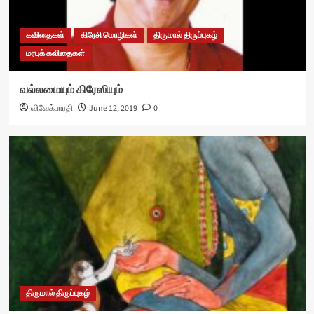
கவிதைகள்
கிரேசி மொழிகள்
திருமால் திருப்புகழ்
மரபுக் கவிதைகள்
வல்லமையும் கிரேஸியும்
விவேக்பாரதி
June 12, 2019
0
திருமால் திருப்புகழ்