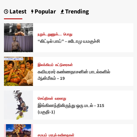
Latest
Popular
Trending
நறுக்..துணுக்...
பொது
“லிட்டில் பாய்” – சுடோமு யமகுச்சி
இலக்கியம்
கட்டுரைகள்
கவியரசர் கண்ணதாசனின் பாடல்களில்
ஆன்மீகம் – 19
செய்திகள்
வரலாறு
இங்கிலாந்திலிருந்து ஒரு மடல் – 315
(பகுதி-1)
சமயம்
மரபுக் கவிதைகள்