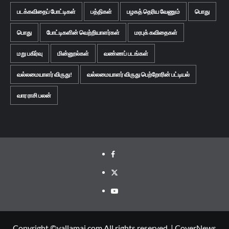
படக்கவிதைப் போட்டிகள்
பத்திகள்
பழகத் தெரிய வேணும்
பொது
பொது
போட்டிகளின் வெற்றியாளர்கள்
மரபுக் கவிதைகள்
மறு பகிர்வு
மின்னூல்கள்
வண்ணப் படங்கள்
வல்லமையாளர் விருது!
வல்லமையாளர் விருது பெற்றோரின் பட்டியல்
வார ராசி பலன்
Facebook
Twitter
Youtube
Copyright ©vallamai.com All rights reserved.
|
CoverNews