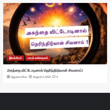
இலக்கியம்
மரபுக் கவிதைகள்
அகந்தை விட்டோடினால் தெரிந்திடுவான் சிவனாய்!
ஜெயராமசர்மா
August 3, 2026
0