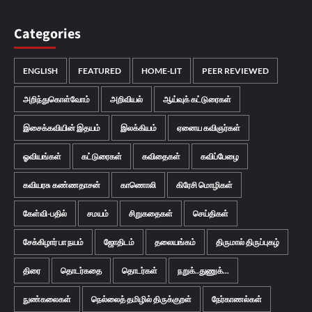
Categories
ENGLISH
FEATURED
HOME-LIT
PEER REVIEWED
அறிந்துகொள்வோம்
அறிவியல்
ஆய்வுக் கட்டுரைகள்
இசைக்கவியின் இதயம்
இலக்கியம்
ஏனைய கவிஞர்கள்
ஓவியங்கள்
கட்டுரைகள்
கவிதைகள்
கவிப்பேழை
கவியரசு கண்ணதாசன்
காணொலி
கிரேசி மொழிகள்
கேள்வி-பதில்
சமயம்
சிறுகதைகள்
செய்திகள்
சேக்கிழார் பா நயம்
ஜோதிடம்
தலையங்கம்
திருமால் திருப்புகழ்
திரை
தொடர்கதை
தொடர்கள்
நறுக்..துணுக்...
நுண்கலைகள்
நெல்லைத் தமிழில் திருக்குறள்
நேர்காணல்கள்