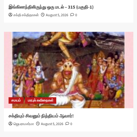
இங்கிலாந்திலிருந்து ஒரு மடல் – 315 (பகுதி-1)
சக்தி சக்திதாசன்
August 5, 2026
0
சமயம்
மரபுக் கவிதைகள்
சக்தியும் சிவனும் நித்தியம் ஆவார்!
ஜெயராமசர்மா
August 5, 2026
0