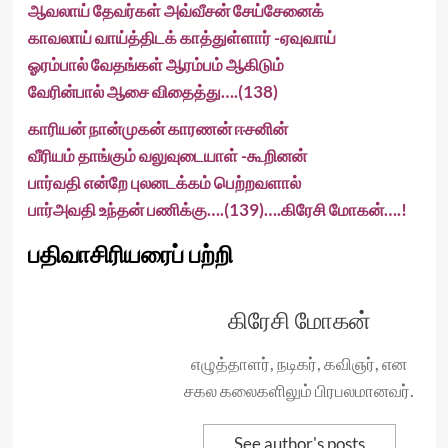
ஆவலாய் தேவர்கள் அவ்வீசன் சேய்சேனைக்
காவலாய் வாய்த்திடக் காத்துள்ளார் -ஏவுவாய்
ஓரம்பால் வேதங்கள் ஆரம்பம் ஆகிடும்
வேரின்பால் ஆசை விதைத்து….(138)
காரியன் நான்முகன் காரணன் ஈசனின்
வீரியம் தாங்கும் வலுவுடையாள் -கூறினன்
பார்வதி என்றே புலனடக்கம் பெற்றவளால்
பார்அவதி உந்தன் பணிக்கு….(139)….கிரேசி மோகன்….!
பதிவாசிரியரைப் பற்றி
கிரேசி மோகன்
எழுத்தாளர், நடிகர், கவிஞர், என
சகல கலைகளிலும் பிரபலமானவர்.
See author's posts