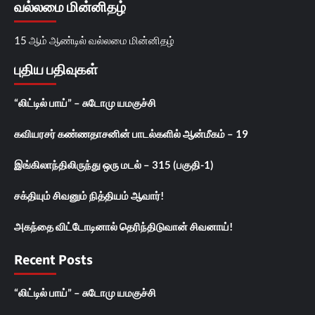
வல்லமை மின்னிதழ்
15 ஆம் ஆண்டில் வல்லமை மின்னிதழ்
புதிய பதிவுகள்
“லிட்டில் பாய்” – சுடோமு யமகுச்சி
கவியரசர் கண்ணதாசனின் பாடல்களில் ஆன்மீகம் – 19
இங்கிலாந்திலிருந்து ஒரு மடல் – 315 (பகுதி-1)
சக்தியும் சிவனும் நித்தியம் ஆவார்!
அகந்தை விட்டோடினால் தெரிந்திடுவான் சிவனாய்!
Recent Posts
“லிட்டில் பாய்” – சுடோமு யமகுச்சி