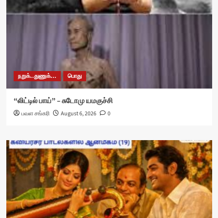
நறுக்..துணுக்...
பொது
“லிட்டில் பாய்” – சுடோமு யமகுச்சி
பவள சங்கரி
August 6, 2026
0