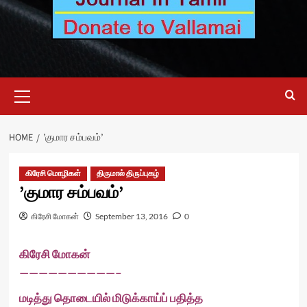
Primary
Menu
HOME
’குமார சம்பவம்’
கிரேசி மொழிகள்
திருமால் திருப்புகழ்
’குமார சம்பவம்’
கிரேசி மோகன்
September 13, 2016
0
கிரேசி மோகன்
——————————–
மடித்து தொடையில் மிடுக்காய்ப் பதித்த