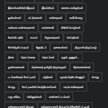
இசைக்கவியின் இதயம்
இலக்கியம்
ஏனைய கவிஞர்கள்
ஓவியங்கள்
கட்டுரைகள்
கவிதைகள்
கவிப்பேழை
கவியரசு கண்ணதாசன்
காணொலி
கிரேசி மொழிகள்
கேள்வி-பதில்
சமயம்
சிறுகதைகள்
செய்திகள்
சேக்கிழார் பா நயம்
ஜோதிடம்
தலையங்கம்
திருமால் திருப்புகழ்
திரை
தொடர்கதை
தொடர்கள்
நறுக்..துணுக்...
நுண்கலைகள்
நெல்லைத் தமிழில் திருக்குறள்
நேர்காணல்கள்
படக்கவிதைப் போட்டிகள்
பத்திகள்
பழகத் தெரிய வேணும்
பொது
பொது
போட்டிகளின் வெற்றியாளர்கள்
மரபுக் கவிதைகள்
மறு பகிர்வு
மின்னூல்கள்
வண்ணப் படங்கள்
வல்லமையாளர் விருது!
வல்லமையாளர் விருது பெற்றோரின் பட்டியல்