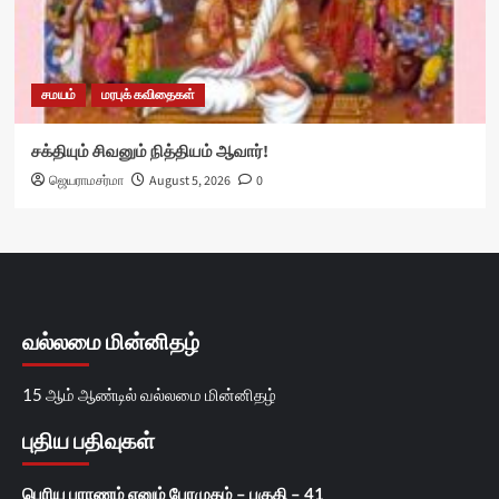
சமயம்
மரபுக் கவிதைகள்
சக்தியும் சிவனும் நித்தியம் ஆவார்!
ஜெயராமசர்மா
August 5, 2026
0
வல்லமை மின்னிதழ்
15 ஆம் ஆண்டில் வல்லமை மின்னிதழ்
புதிய பதிவுகள்
பெரிய புராணம் எனும் பேரமுதம் – பகுதி – 41