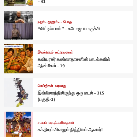
– 41
நறுக்..துணுக்...
பொது
“லிட்டில் பாய்” – சுடோமு யமகுச்சி
இலக்கியம்
கட்டுரைகள்
கவியரசர் கண்ணதாசனின் பாடல்களில்
ஆன்மீகம் – 19
செய்திகள்
வரலாறு
இங்கிலாந்திலிருந்து ஒரு மடல் – 315
(பகுதி-1)
சமயம்
மரபுக் கவிதைகள்
சக்தியும் சிவனும் நித்தியம் ஆவார்!