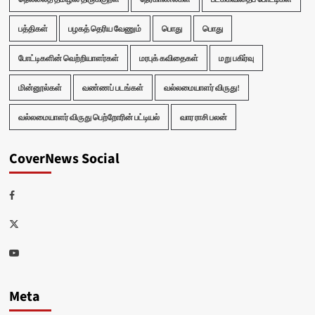
பத்திகள்
பழகத் தெரிய வேணும்
பொது
பொது
போட்டிகளின் வெற்றியாளர்கள்
மரபுக் கவிதைகள்
மறு பகிர்வு
மின்னூல்கள்
வண்ணப் படங்கள்
வல்லமையாளர் விருது!
வல்லமையாளர் விருது பெற்றோரின் பட்டியல்
வார ராசி பலன்
CoverNews Social
Facebook
Twitter
Youtube
Meta