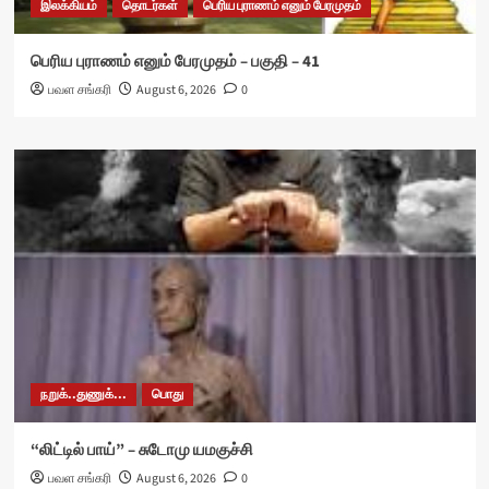
இலக்கியம்
தொடர்கள்
பெரிய புராணம் எனும் பேரமுதம்
பெரிய புராணம் எனும் பேரமுதம் – பகுதி – 41
பவள சங்கரி
August 6, 2026
0
நறுக்..துணுக்...
பொது
“லிட்டில் பாய்” – சுடோமு யமகுச்சி
பவள சங்கரி
August 6, 2026
0