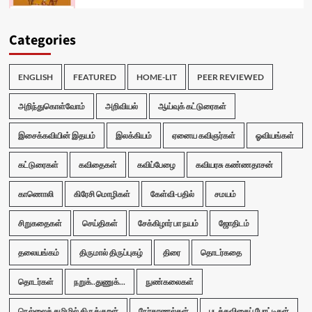
Categories
ENGLISH
FEATURED
HOME-LIT
PEER REVIEWED
அறிந்துகொள்வோம்
அறிவியல்
ஆய்வுக் கட்டுரைகள்
இசைக்கவியின் இதயம்
இலக்கியம்
ஏனைய கவிஞர்கள்
ஓவியங்கள்
கட்டுரைகள்
கவிதைகள்
கவிப்பேழை
கவியரசு கண்ணதாசன்
காணொலி
கிரேசி மொழிகள்
கேள்வி-பதில்
சமயம்
சிறுகதைகள்
செய்திகள்
சேக்கிழார் பா நயம்
ஜோதிடம்
தலையங்கம்
திருமால் திருப்புகழ்
திரை
தொடர்கதை
தொடர்கள்
நறுக்..துணுக்...
நுண்கலைகள்
நெல்லைத் தமிழில் திருக்குறள்
நேர்காணல்கள்
படக்கவிதைப் போட்டிகள்