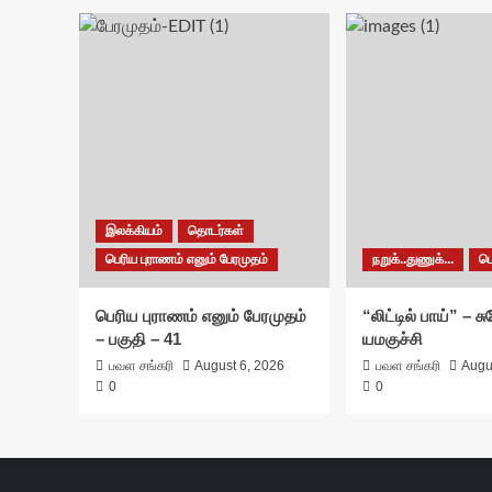
இலக்கியம்
தொடர்கள்
பெரிய புராணம் எனும் பேரமுதம்
நறுக்..துணுக்...
ப
பெரிய புராணம் எனும் பேரமுதம்
“லிட்டில் பாய்” – 
– பகுதி – 41
யமகுச்சி
பவள சங்கரி
August 6, 2026
பவள சங்கரி
Augu
0
0