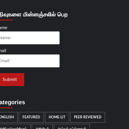
திவுகளை மின்னஞ்சலில் பெற
ame
ail
ategories
ENGLISH
FEATURED
HOME-LIT
PEER REVIEWED
அறிந்துகொள்வோம்
அறிவியல்
ஆய்வுக் கட்டுரைகள்