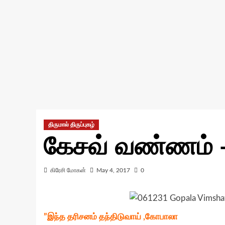
திருமால் திருப்புகழ்
கேசவ் வண்ணம் 
கிரேசி மோகன்
May 4, 2017
0
”இந்த தரிசனம் தந்திடுவாய் ,கோபாலா