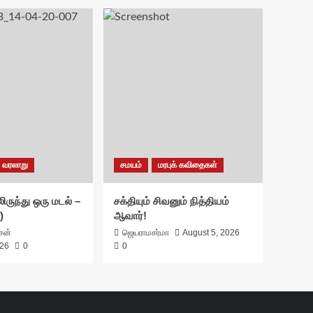
வரலாறு
சமயம்
மரபுக் கவிதைகள்
ிருந்து ஒரு மடல் –
சக்தியும் சிவனும் நித்தியம்
)
ஆவார்!
ாசன்
ஜெயராமசர்மா
August 5, 2026
026
0
0