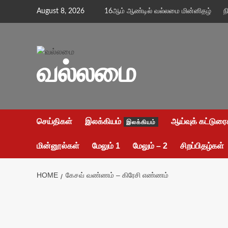
Skip
August 8, 2026
16ஆம் ஆண்டில் வல்லமை மின்னிதழ்
ந
to
content
வல்லமை
செய்திகள்
இலக்கியம்
ஆய்வுக் கட்டுரை
இலக்கியம்
மின்னூல்கள்
மேலும் 1
மேலும் – 2
சிறப்பிதழ்கள்
HOME
கேசவ் வண்ணம் – கிரேசி எண்ணம்