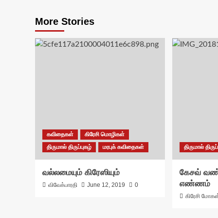
More Stories
கவிதைகள்
கிரேசி மொழிகள்
திருமால் திருப்புகழ்
மரபுக் கவிதைகள்
திருமால் திருப்
வல்லமையும் கிரேஸியும்
கேசவ் வண்
எண்ணம்
விவேக்பாரதி
June 12, 2019
0
கிரேசி மோகன