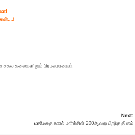
மோ!
கன்….!
, என சகல கலைகளிலும் பிரபலமானவர்.
Next:
மாமேதை காரல் மார்க்சின் 200ஆவது பிறந்த தினம்