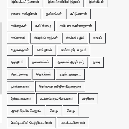
ஆய்வுக் கட்டுரைகள்
இசைக்கவியின் இதயம்
இலக்கியம்
ஏனைய கவிஞர்கள்
ஓவியங்கள்
கட்டுரைகள்
கவிதைகள்
கவிப்பேழை
கவியரசு கண்ணதாசன்
காணொலி
கிரேசி மொழிகள்
கேள்வி-பதில்
சமயம்
சிறுகதைகள்
செய்திகள்
சேக்கிழார் பா நயம்
ஜோதிடம்
தலையங்கம்
திருமால் திருப்புகழ்
திரை
தொடர்கதை
தொடர்கள்
நறுக்..துணுக்...
நுண்கலைகள்
நெல்லைத் தமிழில் திருக்குறள்
நேர்காணல்கள்
படக்கவிதைப் போட்டிகள்
பத்திகள்
பழகத் தெரிய வேணும்
பொது
பொது
போட்டிகளின் வெற்றியாளர்கள்
மரபுக் கவிதைகள்