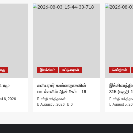
ொது
இலக்கியம்
கட்டுரைகள்
செய்திகள்
சுடோமு
கவியரசர் கண்ணதாசனின்
இங்கிலாந்தில
பாடல்களில் ஆன்மீகம் – 19
315 (பகுதி-1
st 6, 2026
சக்தி சக்திதாசன்
சக்தி சக்தித
August 5, 2026
0
August 5, 2