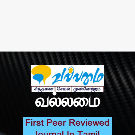
வல்லமை