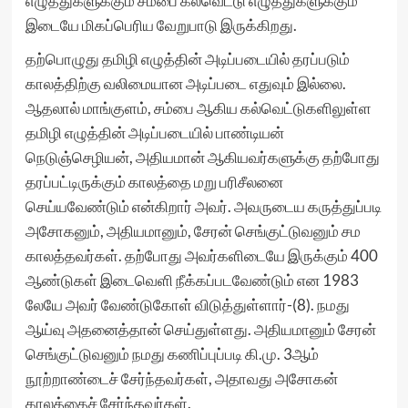
எழுத்துகளுக்கும் சம்பை கல்வெட்டு எழுத்துகளுக்கும்
இடையே மிகப்பெரிய வேறுபாடு இருக்கிறது.
தற்பொழுது தமிழி எழுத்தின் அடிப்படையில் தரப்படும்
காலத்திற்கு வலிமையான அடிப்படை எதுவும் இல்லை.
ஆதலால் மாங்குளம், சம்பை ஆகிய கல்வெட்டுகளிலுள்ள
தமிழி எழுத்தின் அடிப்படையில் பாண்டியன்
நெடுஞ்செழியன், அதியமான் ஆகியவர்களுக்கு தற்போது
தரப்பட்டிருக்கும் காலத்தை மறு பரிசீலனை
செய்யவேண்டும் என்கிறார் அவர். அவருடைய கருத்துப்படி
அசோகனும், அதியமானும், சேரன் செங்குட்டுவனும் சம
காலத்தவர்கள். தற்போது அவர்களிடையே இருக்கும் 400
ஆண்டுகள் இடைவெளி நீக்கப்படவேண்டும் என 1983
லேயே அவர் வேண்டுகோள் விடுத்துள்ளார்-(8). நமது
ஆய்வு அதனைத்தான் செய்துள்ளது. அதியமானும் சேரன்
செங்குட்டுவனும் நமது கணிப்புப்படி கி.மு. 3ஆம்
நூற்றாண்டைச் சேர்ந்தவர்கள், அதாவது அசோகன்
காலத்தைச் சேர்ந்தவர்கள்.