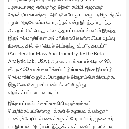
பழமையானது என்பதற்கு அதன் ‘தமிழி’ எழுத்துத்
தோன்றிய காலத்தை அறிதலே போதுமானது. தமிழகத்தில்
பழனி அருகே உள்ள பொருந்தல் என்ற இடத்தில் நடந்த
அகழாய்வின்போது கிடைத்த மட்பாண்டங்களில் இருந்த
இருநெல் மாதிரிகள் அமெரிக்காவில் உள்ள பீட்டா ஆய்வு
நிலையத்தில், அறிவியல் ஆய்வுக்கு உட்படுத்தப்பட்டு
(Accelerator Mass Spectrometry by the Beta
Analytic Lab , USA ), அவைகளின் காலம் கி.மு.490,
கி.மு. 450 எனக் கணிக்கப்பட்டுள்ளது. இந்த இரண்டு
நெல் மாதிரிகளுமே, பொருந்தல் அகழாய்வில் கிடைத்த,
இரு வெவ்வேறு மட்பாண்டங்களிலிருந்து
எடுக்கப்பட்டவைகளாகும்.
இந்த மட்பண்டங்களில் தமிழி எழுத்துக்கள்
பொறிக்கப்பட்டுள்ளது. இதன் அகழாய்வு இயக்குநர்
பாண்டிச்சேரிப் பல்கலைக்கழகப் பேராசிரியர், முனைவர்
கா.இராசன் அவர்கள், இந்தக்காலக் கணிப்புகளின்படி,