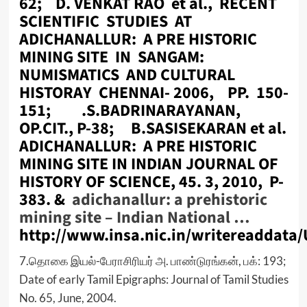
62; D. VENKAT RAO et al., RECENT
SCIENTIFIC STUDIES AT
ADICHANALLUR: A PRE HISTORIC
MINING SITE IN SANGAM:
NUMISMATICS AND CULTURAL
HISTORAY CHENNAI- 2006, PP. 150-
151; .S.BADRINARAYANAN,
OP.CIT., P-38; B.SASISEKARAN et al.
ADICHANALLUR: A PRE HISTORIC
MINING SITE IN INDIAN JOURNAL OF
HISTORY OF SCIENCE, 45. 3, 2010, P-
383. &
adichanallur: a prehistoric
mining site – Indian National …
http://www.insa.nic.in/writereaddata
7.தொகை இயல்-பேராசிரியர் அ. பாண்டுரங்கன், பக்: 193;
Date of early Tamil Epigraphs: Journal of Tamil Studies
No. 65, June, 2004.