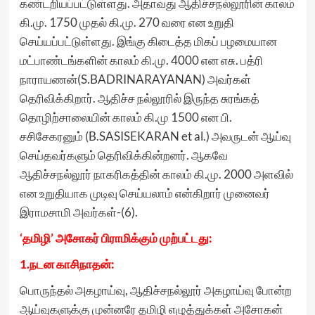
கண்டறியப்பட்டுள்ளது. அதாவது ஆதிச்சநல்லூரின் காலம்
கி.மு. 1750 முதல் கி.மு. 270 வரை என உறுதி
செய்யப்பட்டுள்ளது. இங்கு கிடைத்த மிகப் பழமையான
மட்பாண்டங்களின் காலம் கி.மு. 4000 என எசு. பத்ரி
நாராயணன்(S.BADRINARAYANAN) அவர்கள்
தெரிவிக்கிறார். ஆதிச்ச நல்லூரில் இருந்த சுரங்கத்
தொழிற்சாலையின் காலம் கி.மு 1500 என பி.
சசிசேகரனும் (B.SASISEKARAN et al.) அவருடன் ஆய்வு
செய்தவர்களும் தெரிவிக்கின்றனர். ஆகவே
ஆதிச்சநல்லூர் நாகரிகத்தின் காலம் கி.மு. 2000 அளவில்
என உறுதியாக முடிவு செய்யலாம் என்கிறார் முனைவர்
இராமசாமி அவர்கள்-(6).
‘தமிழி’ அசோகர் பிராமிக்கும் முற்பட்டது:
1.நடன காசிநாதன்:
பொருந்தல் அகழாய்வு, ஆதிச்சநல்லூர் அகழாய்வு போன்ற
ஆய்வுகளுக்கு முன்னரே தமிழி எழுத்துக்கள் அசோகன்