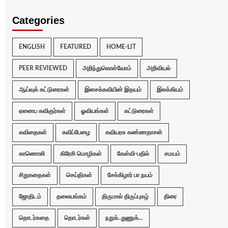
Categories
ENGLISH
FEATURED
HOME-LIT
PEER REVIEWED
அறிந்துகொள்வோம்
அறிவியல்
ஆய்வுக் கட்டுரைகள்
இசைக்கவியின் இதயம்
இலக்கியம்
ஏனைய கவிஞர்கள்
ஓவியங்கள்
கட்டுரைகள்
கவிதைகள்
கவிப்பேழை
கவியரசு கண்ணதாசன்
காணொலி
கிரேசி மொழிகள்
கேள்வி-பதில்
சமயம்
சிறுகதைகள்
செய்திகள்
சேக்கிழார் பா நயம்
ஜோதிடம்
தலையங்கம்
திருமால் திருப்புகழ்
திரை
தொடர்கதை
தொடர்கள்
நறுக்..துணுக்...