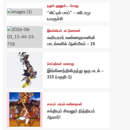
நறுக்..துணுக்...
பொது
“லிட்டில் பாய்” – சுடோமு
யமகுச்சி
இலக்கியம்
கட்டுரைகள்
கவியரசர் கண்ணதாசனின்
பாடல்களில் ஆன்மீகம் – 19
செய்திகள்
வரலாறு
இங்கிலாந்திலிருந்து ஒரு மடல் –
315 (பகுதி-1)
சமயம்
மரபுக் கவிதைகள்
சக்தியும் சிவனும் நித்தியம்
ஆவார்!