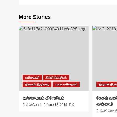
More Stories
கவிதைகள்
கிரேசி மொழிகள்
திருமால் திருப்புகழ்
மரபுக் கவிதைகள்
திருமால் திருப்
வல்லமையும் கிரேஸியும்
கேசவ் வண்
எண்ணம்
விவேக்பாரதி
June 12, 2019
0
கிரேசி மோகன