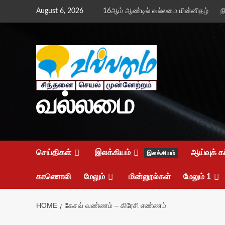
Skip
August 6, 2026
16ஆம் ஆண்டில் வல்லமை மின்னிதழ்
ந
to
content
வல்லமை
செய்திகள்
இலக்கியம்
ஆய்வுக் க
இலக்கியம்
காணொலி
மேலும்
மின்னூல்கள்
மேலும் 1
HOME
கேசவ் வண்ணம் – கிரேசி எண்ணம்