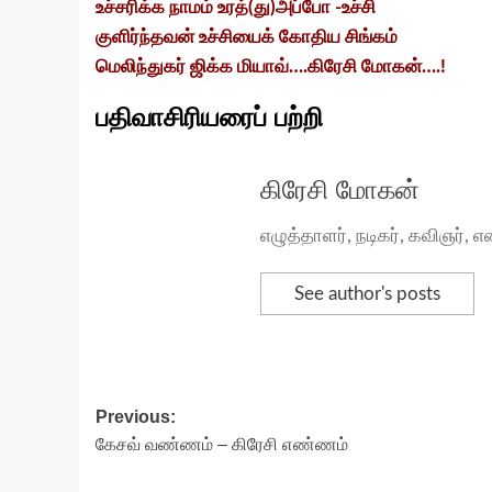
உச்சரிக்க நாமம் உரத்(து)அப்போ -உச்சி
குளிர்ந்தவன் உச்சியைக் கோதிய சிங்கம்
மெலிந்துகர் ஜிக்க மியாவ்….கிரேசி மோகன்….!
பதிவாசிரியரைப் பற்றி
கிரேசி மோகன்
எழுத்தாளர், நடிகர், கவிஞர்
See author's posts
Post
Previous:
கேசவ் வண்ணம் – கிரேசி எண்ணம்
navigation