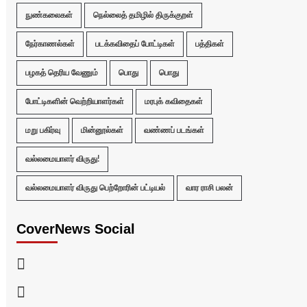
நுண்கலைகள்
நெல்லைத் தமிழில் திருக்குறள்
நேர்காணல்கள்
படக்கவிதைப் போட்டிகள்
பத்திகள்
பழகத் தெரிய வேணும்
பொது
பொது
போட்டிகளின் வெற்றியாளர்கள்
மரபுக் கவிதைகள்
மறு பகிர்வு
மின்னூல்கள்
வண்ணப் படங்கள்
வல்லமையாளர் விருது!
வல்லமையாளர் விருது பெற்றோரின் பட்டியல்
வார ராசி பலன்
CoverNews Social
Facebook
Twitter