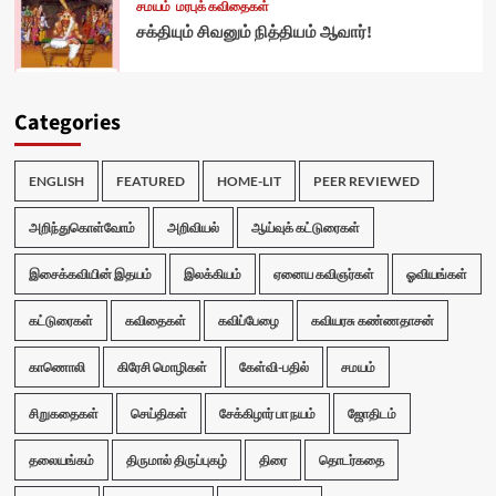
சமயம்
மரபுக் கவிதைகள்
சக்தியும் சிவனும் நித்தியம் ஆவார்!
Categories
ENGLISH
FEATURED
HOME-LIT
PEER REVIEWED
அறிந்துகொள்வோம்
அறிவியல்
ஆய்வுக் கட்டுரைகள்
இசைக்கவியின் இதயம்
இலக்கியம்
ஏனைய கவிஞர்கள்
ஓவியங்கள்
கட்டுரைகள்
கவிதைகள்
கவிப்பேழை
கவியரசு கண்ணதாசன்
காணொலி
கிரேசி மொழிகள்
கேள்வி-பதில்
சமயம்
சிறுகதைகள்
செய்திகள்
சேக்கிழார் பா நயம்
ஜோதிடம்
தலையங்கம்
திருமால் திருப்புகழ்
திரை
தொடர்கதை