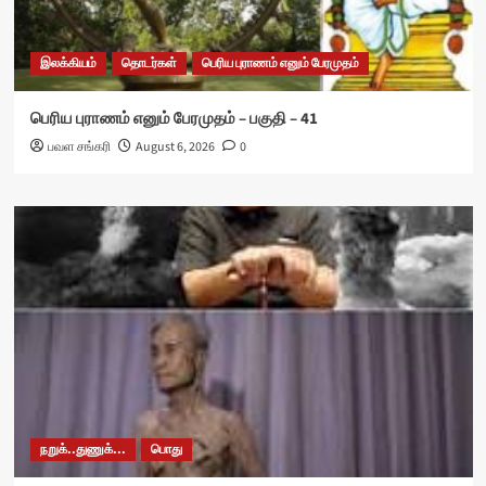
இலக்கியம்
தொடர்கள்
பெரிய புராணம் எனும் பேரமுதம்
பெரிய புராணம் எனும் பேரமுதம் – பகுதி – 41
பவள சங்கரி
August 6, 2026
0
நறுக்..துணுக்...
பொது