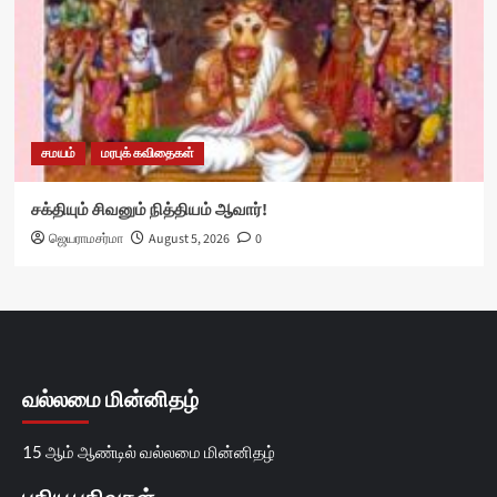
சமயம்
மரபுக் கவிதைகள்
சக்தியும் சிவனும் நித்தியம் ஆவார்!
ஜெயராமசர்மா
August 5, 2026
0
வல்லமை மின்னிதழ்
15 ஆம் ஆண்டில் வல்லமை மின்னிதழ்