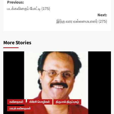
Post
Previous:
படக்கவிதைப் போட்டி (175)
navigation
Next:
இந்த வார வல்லமையாளர் (275)
More Stories
கவிதைகள்
கிரேசி மொழிகள்
திருமால் திருப்புகழ்
மரபுக் கவிதைகள்