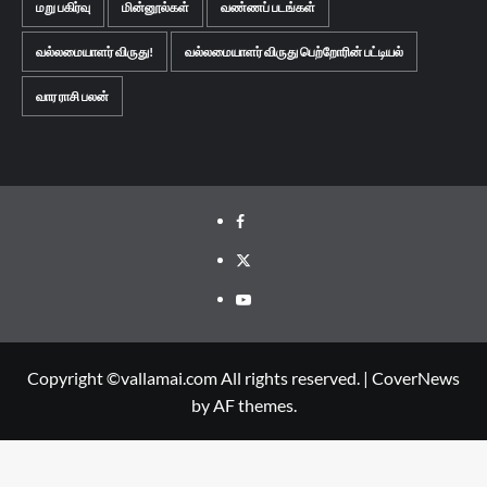
மறு பகிர்வு
மின்னூல்கள்
வண்ணப் படங்கள்
வல்லமையாளர் விருது!
வல்லமையாளர் விருது பெற்றோரின் பட்டியல்
வார ராசி பலன்
Facebook
Twitter
Youtube
Copyright ©vallamai.com All rights reserved.
|
CoverNews
by AF themes.