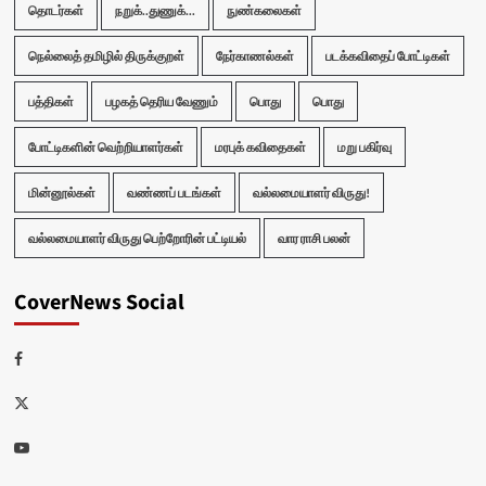
தொடர்கள்
நறுக்..துணுக்...
நுண்கலைகள்
நெல்லைத் தமிழில் திருக்குறள்
நேர்காணல்கள்
படக்கவிதைப் போட்டிகள்
பத்திகள்
பழகத் தெரிய வேணும்
பொது
பொது
போட்டிகளின் வெற்றியாளர்கள்
மரபுக் கவிதைகள்
மறு பகிர்வு
மின்னூல்கள்
வண்ணப் படங்கள்
வல்லமையாளர் விருது!
வல்லமையாளர் விருது பெற்றோரின் பட்டியல்
வார ராசி பலன்
CoverNews Social
Facebook
Twitter
Youtube