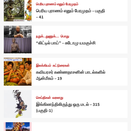
பெரிய புராணம் எனும் பேரமுதம்
பெரிய புராணம் எனும் பேரமுதம் – பகுதி
– 41
நறுக்..துணுக்...
பொது
“லிட்டில் பாய்” – சுடோமு யமகுச்சி
இலக்கியம்
கட்டுரைகள்
கவியரசர் கண்ணதாசனின் பாடல்களில்
ஆன்மீகம் – 19
செய்திகள்
வரலாறு
இங்கிலாந்திலிருந்து ஒரு மடல் – 315
(பகுதி-1)