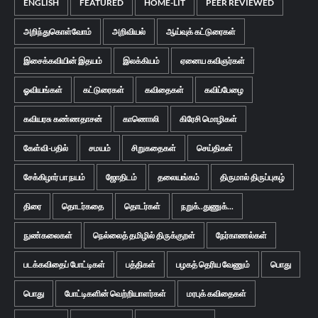
ENGLISH
FEATURED
HOME-LIT
PEER REVIEWED
அறிந்துகொள்வோம்
அறிவியல்
ஆய்வுக் கட்டுரைகள்
இசைக்கவியின் இதயம்
இலக்கியம்
ஏனைய கவிஞர்கள்
ஓவியங்கள்
கட்டுரைகள்
கவிதைகள்
கவிப்பேழை
கவியரசு கண்ணதாசன்
காணொலி
கிரேசி மொழிகள்
கேள்வி-பதில்
சமயம்
சிறுகதைகள்
செய்திகள்
சேக்கிழார் பா நயம்
ஜோதிடம்
தலையங்கம்
திருமால் திருப்புகழ்
திரை
தொடர்கதை
தொடர்கள்
நறுக்..துணுக்...
நுண்கலைகள்
நெல்லைத் தமிழில் திருக்குறள்
நேர்காணல்கள்
படக்கவிதைப் போட்டிகள்
பத்திகள்
பழகத் தெரிய வேணும்
பொது
பொது
போட்டிகளின் வெற்றியாளர்கள்
மரபுக் கவிதைகள்