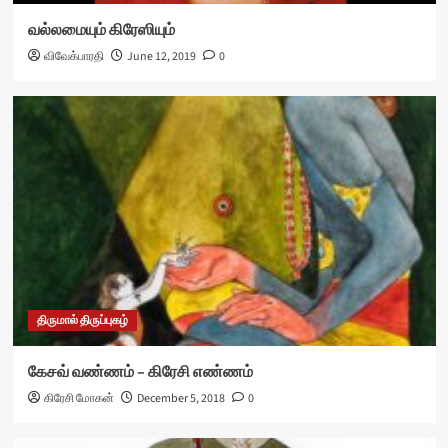
வல்லமையும் கிரேஸியும்
விவேக்பாரதி
June 12, 2019
0
திருமால் திருப்புகழ்
கேசவ் வண்ணம் – கிரேசி எண்ணம்
கிரேசி மோகன்
December 5, 2018
0