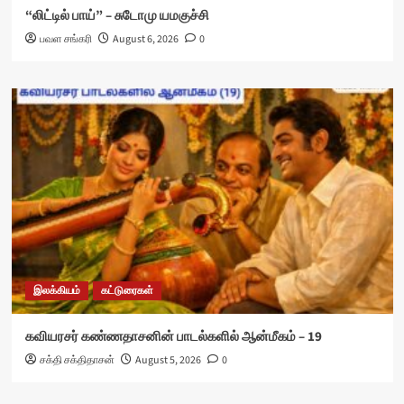
“லிட்டில் பாய்” – சுடோமு யமகுச்சி
பவள சங்கரி
August 6, 2026
0
இலக்கியம்
கட்டுரைகள்
கவியரசர் கண்ணதாசனின் பாடல்களில் ஆன்மீகம் – 19
சக்தி சக்திதாசன்
August 5, 2026
0