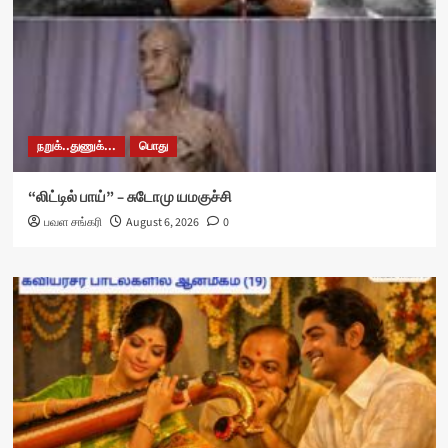
நறுக்..துணுக்...
பொது
“லிட்டில் பாய்” – சுடோமு யமகுச்சி
பவள சங்கரி
August 6, 2026
0