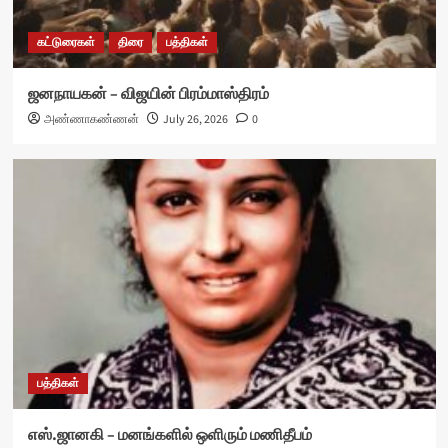
கட்டுரைகள்
திரை
பத்திகள்
ஜனநாயகன் – விஜயின் பிரம்மாஸ்திரம்
அண்ணாகண்ணன்
July 26, 2026
0
பத்திகள்
எஸ்.ஜானகி – மனங்களில் ஒளிரும் மணிதீபம்