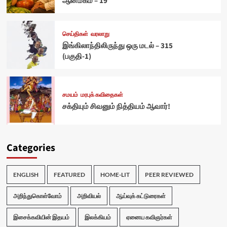
ஆன்மீகம் – 19
செய்திகள்
வரலாறு
இங்கிலாந்திலிருந்து ஒரு மடல் – 315
(பகுதி-1)
சமயம்
மரபுக் கவிதைகள்
சக்தியும் சிவனும் நித்தியம் ஆவார்!
Categories
ENGLISH
FEATURED
HOME-LIT
PEER REVIEWED
அறிந்துகொள்வோம்
அறிவியல்
ஆய்வுக் கட்டுரைகள்
இசைக்கவியின் இதயம்
இலக்கியம்
ஏனைய கவிஞர்கள்