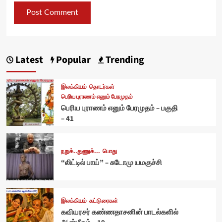
Latest
Popular
Trending
இலக்கியம்
தொடர்கள்
பெரிய புராணம் எனும் பேரமுதம்
பெரிய புராணம் எனும் பேரமுதம் – பகுதி
– 41
நறுக்..துணுக்...
பொது
“லிட்டில் பாய்” – சுடோமு யமகுச்சி
இலக்கியம்
கட்டுரைகள்
கவியரசர் கண்ணதாசனின் பாடல்களில்