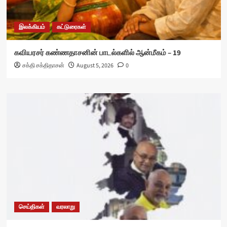
இலக்கியம்
கட்டுரைகள்
கவியரசர் கண்ணதாசனின் பாடல்களில் ஆன்மீகம் – 19
சக்தி சக்திதாசன்
August 5, 2026
0
செய்திகள்
வரலாறு