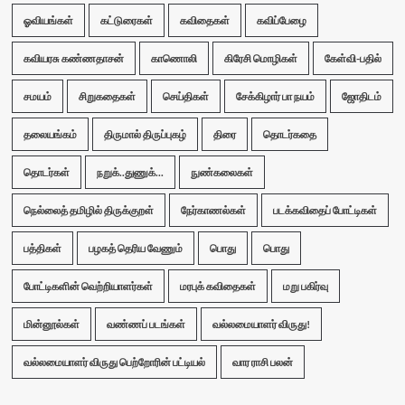
ஓவியங்கள்
கட்டுரைகள்
கவிதைகள்
கவிப்பேழை
கவியரசு கண்ணதாசன்
காணொலி
கிரேசி மொழிகள்
கேள்வி-பதில்
சமயம்
சிறுகதைகள்
செய்திகள்
சேக்கிழார் பா நயம்
ஜோதிடம்
தலையங்கம்
திருமால் திருப்புகழ்
திரை
தொடர்கதை
தொடர்கள்
நறுக்..துணுக்...
நுண்கலைகள்
நெல்லைத் தமிழில் திருக்குறள்
நேர்காணல்கள்
படக்கவிதைப் போட்டிகள்
பத்திகள்
பழகத் தெரிய வேணும்
பொது
பொது
போட்டிகளின் வெற்றியாளர்கள்
மரபுக் கவிதைகள்
மறு பகிர்வு
மின்னூல்கள்
வண்ணப் படங்கள்
வல்லமையாளர் விருது!
வல்லமையாளர் விருது பெற்றோரின் பட்டியல்
வார ராசி பலன்