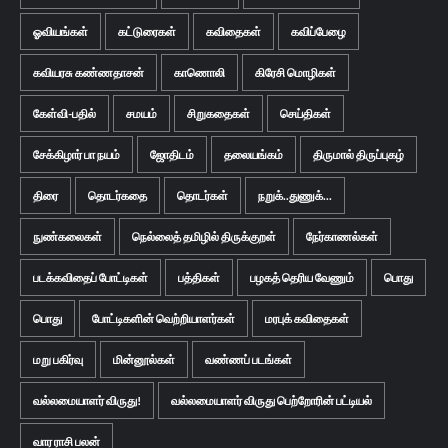
ஓவியங்கள்
கட்டுரைகள்
கவிதைகள்
கவிப்பேழை
கவியரசு கண்ணதாசன்
காணொலி
கிரேசி மொழிகள்
கேள்வி-பதில்
சமயம்
சிறுகதைகள்
செய்திகள்
சேக்கிழார் பா நயம்
ஜோதிடம்
தலையங்கம்
திருமால் திருப்புகழ்
திரை
தொடர்கதை
தொடர்கள்
நறுக்..துணுக்...
நுண்கலைகள்
நெல்லைத் தமிழில் திருக்குறள்
நேர்காணல்கள்
படக்கவிதைப் போட்டிகள்
பத்திகள்
பழகத் தெரிய வேணும்
பொது
பொது
போட்டிகளின் வெற்றியாளர்கள்
மரபுக் கவிதைகள்
மறு பகிர்வு
மின்னூல்கள்
வண்ணப் படங்கள்
வல்லமையாளர் விருது!
வல்லமையாளர் விருது பெற்றோரின் பட்டியல்
வார ராசி பலன்