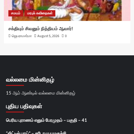
சமயம்
மரபுக் கவிதைகள்
சக்தியும் சிவனும் நித்தியம் ஆவார்!
ஜெயராமசர்மா
August 5, 2026
0
வல்லமை மின்னிதழ்
15 ஆம் ஆண்டில் வல்லமை மின்னிதழ்
புதிய பதிவுகள்
பெரிய புராணம் எனும் பேரமுதம் – பகுதி – 41
“லிட்டில் பாய்” – சுடோமு யமகுச்சி