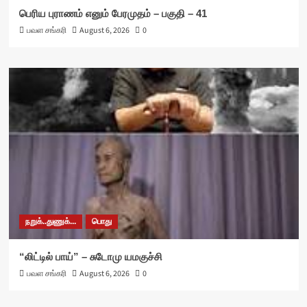
பெரிய புராணம் எனும் பேரமுதம் – பகுதி – 41
பவள சங்கரி
August 6, 2026
0
நறுக்..துணுக்...
பொது
“லிட்டில் பாய்” – சுடோமு யமகுச்சி
பவள சங்கரி
August 6, 2026
0