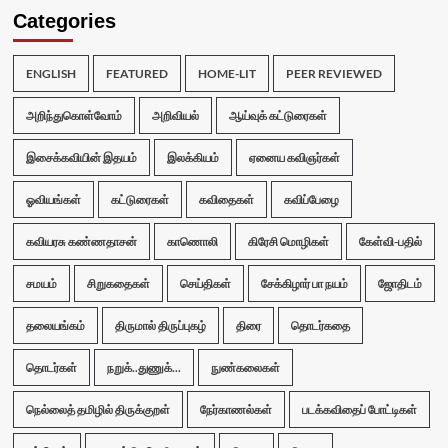
Categories
ENGLISH
FEATURED
HOME-LIT
PEER REVIEWED
அறிந்துகொள்வோம்
அறிவியல்
ஆய்வுக் கட்டுரைகள்
இசைக்கவியின் இதயம்
இலக்கியம்
ஏனைய கவிஞர்கள்
ஓவியங்கள்
கட்டுரைகள்
கவிதைகள்
கவிப்பேழை
கவியரசு கண்ணதாசன்
காணொலி
கிரேசி மொழிகள்
கேள்வி-பதில்
சமயம்
சிறுகதைகள்
செய்திகள்
சேக்கிழார் பா நயம்
ஜோதிடம்
தலையங்கம்
திருமால் திருப்புகழ்
திரை
தொடர்கதை
தொடர்கள்
நறுக்..துணுக்...
நுண்கலைகள்
நெல்லைத் தமிழில் திருக்குறள்
நேர்காணல்கள்
படக்கவிதைப் போட்டிகள்