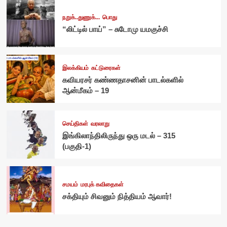
நறுக்..துணுக்...
பொது
“லிட்டில் பாய்” – சுடோமு யமகுச்சி
இலக்கியம்
கட்டுரைகள்
கவியரசர் கண்ணதாசனின் பாடல்களில்
ஆன்மீகம் – 19
செய்திகள்
வரலாறு
இங்கிலாந்திலிருந்து ஒரு மடல் – 315
(பகுதி-1)
சமயம்
மரபுக் கவிதைகள்
சக்தியும் சிவனும் நித்தியம் ஆவார்!