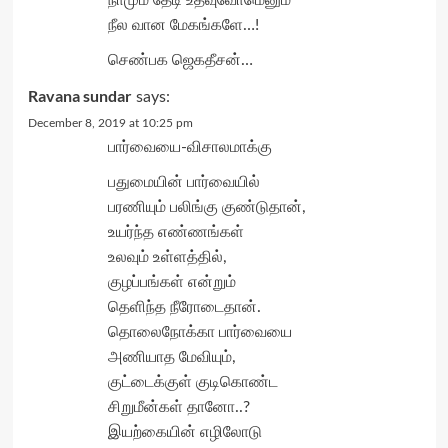
நீல வான மேகங்களே…!
செண்பக ஜெகதீசன்…
Ravana sundar
says:
December 8, 2019 at 10:25 pm
பார்வையை-விசாலமாக்கு
பதுமையின் பார்வையில்
பரணியும் பலிங்கு குண்டுதான்,
உயர்ந்த எண்ணங்கள்
உலவும் உள்ளத்தில்,
குழப்பங்கள் என்றும்
தெளிந்த நீரோடைதான்.
தொலைநோக்கா பார்வையை
அணியாத மேவியும்,
குட்டைக்குள் குடிகொண்ட
சிறுமீன்கள் தானோ..?
இயற்கையின் எழிலோடு