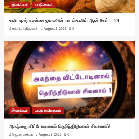
இலக்கியம்
கட்டுரைகள்
கவியரசர் கண்ணதாசனின் பாடல்களில் ஆன்மீகம் – 19
சக்தி சக்திதாசன்
August 5, 2026
0
இலக்கியம்
மரபுக் கவிதைகள்
அகந்தை விட்டோடினால் தெரிந்திடுவான் சிவனாய்!
ஜெயராமசர்மா
August 3, 2026
0