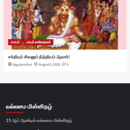
சமயம்
மரபுக் கவிதைகள்
சக்தியும் சிவனும் நித்தியம் ஆவார்!
ஜெயராமசர்மா
August 5, 2026
0
வல்லமை மின்னிதழ்
15 ஆம் ஆண்டில் வல்லமை மின்னிதழ்