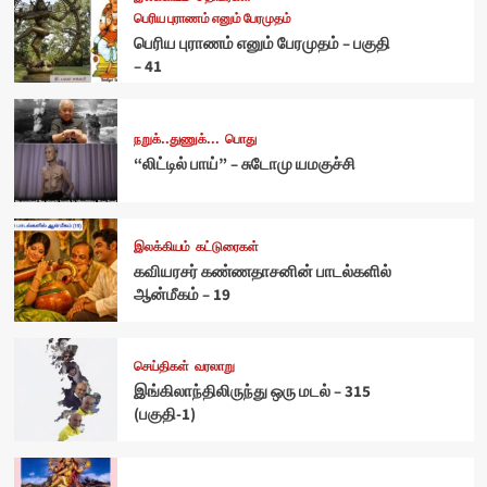
பெரிய புராணம் எனும் பேரமுதம்
பெரிய புராணம் எனும் பேரமுதம் – பகுதி
– 41
நறுக்..துணுக்...
பொது
“லிட்டில் பாய்” – சுடோமு யமகுச்சி
இலக்கியம்
கட்டுரைகள்
கவியரசர் கண்ணதாசனின் பாடல்களில்
ஆன்மீகம் – 19
செய்திகள்
வரலாறு
இங்கிலாந்திலிருந்து ஒரு மடல் – 315
(பகுதி-1)