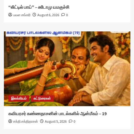
“லிட்டில் பாய்” – சுடோமு யமகுச்சி
பவள சங்கரி
August 6, 2026
0
இலக்கியம்
கட்டுரைகள்
கவியரசர் கண்ணதாசனின் பாடல்களில் ஆன்மீகம் – 19
சக்தி சக்திதாசன்
August 5, 2026
0