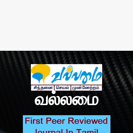
வல்லமை