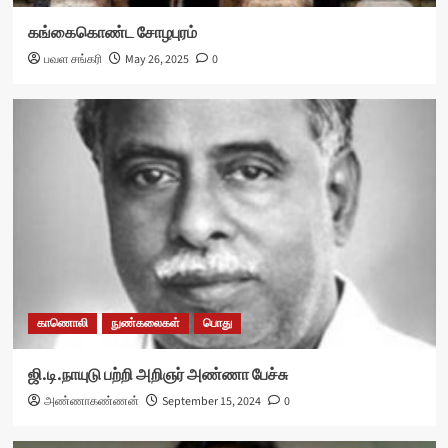
கங்கைகொண்ட சோழபுரம்
பவள சங்கரி
May 26, 2025
0
காணொலி
நுண்கலைகள்
பொது
ஜி.டி.நாயுடு பற்றி அறிஞர் அண்ணா பேச்சு
அண்ணாகண்ணன்
September 15, 2024
0