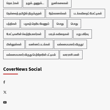
தொடர்கள்
நறுக்..துணுக்...
நுண்கலைகள்
நெல்லைத் தமிழில் திருக்குறள்
நேர்காணல்கள்
படக்கவிதைப் போட்டிகள்
பத்திகள்
பழகத் தெரிய வேணும்
பொது
பொது
போட்டிகளின் வெற்றியாளர்கள்
மரபுக் கவிதைகள்
மறு பகிர்வு
மின்னூல்கள்
வண்ணப் படங்கள்
வல்லமையாளர் விருது!
வல்லமையாளர் விருது பெற்றோரின் பட்டியல்
வார ராசி பலன்
CoverNews Social
Facebook
Twitter
Youtube