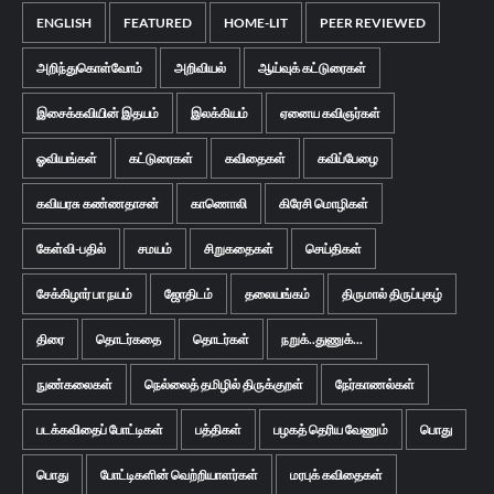
ENGLISH
FEATURED
HOME-LIT
PEER REVIEWED
அறிந்துகொள்வோம்
அறிவியல்
ஆய்வுக் கட்டுரைகள்
இசைக்கவியின் இதயம்
இலக்கியம்
ஏனைய கவிஞர்கள்
ஓவியங்கள்
கட்டுரைகள்
கவிதைகள்
கவிப்பேழை
கவியரசு கண்ணதாசன்
காணொலி
கிரேசி மொழிகள்
கேள்வி-பதில்
சமயம்
சிறுகதைகள்
செய்திகள்
சேக்கிழார் பா நயம்
ஜோதிடம்
தலையங்கம்
திருமால் திருப்புகழ்
திரை
தொடர்கதை
தொடர்கள்
நறுக்..துணுக்...
நுண்கலைகள்
நெல்லைத் தமிழில் திருக்குறள்
நேர்காணல்கள்
படக்கவிதைப் போட்டிகள்
பத்திகள்
பழகத் தெரிய வேணும்
பொது
பொது
போட்டிகளின் வெற்றியாளர்கள்
மரபுக் கவிதைகள்