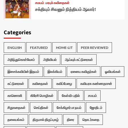
சமயம்
மரபுக் கவிதைகள்
சக்தியும் சிவனும் நித்தியம் ஆவார்!
Categories
ENGLISH
FEATURED
HOME-LIT
PEER REVIEWED
அறிந்துகொள்வோம்
அறிவியல்
ஆய்வுக் கட்டுரைகள்
இசைக்கவியின் இதயம்
இலக்கியம்
ஏனைய கவிஞர்கள்
ஓவியங்கள்
கட்டுரைகள்
கவிதைகள்
கவிப்பேழை
கவியரசு கண்ணதாசன்
காணொலி
கிரேசி மொழிகள்
கேள்வி-பதில்
சமயம்
சிறுகதைகள்
செய்திகள்
சேக்கிழார் பா நயம்
ஜோதிடம்
தலையங்கம்
திருமால் திருப்புகழ்
திரை
தொடர்கதை