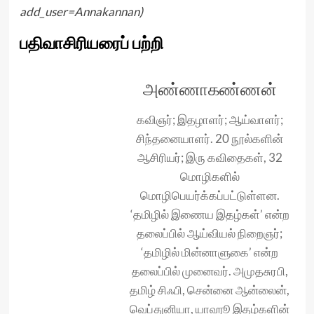
add_user=Annakannan
)
பதிவாசிரியரைப் பற்றி
அண்ணாகண்ணன்
கவிஞர்; இதழாளர்; ஆய்வாளர்;
சிந்தனையாளர். 20 நூல்களின்
ஆசிரியர்; இரு கவிதைகள், 32
மொழிகளில்
மொழிபெயர்க்கப்பட்டுள்ளன.
‘தமிழில் இணைய இதழ்கள்’ என்ற
தலைப்பில் ஆய்வியல் நிறைஞர்;
‘தமிழில் மின்னாளுகை’ என்ற
தலைப்பில் முனைவர். அமுதசுரபி,
தமிழ் சிஃபி, சென்னை ஆன்லைன்,
வெப்துனியா, யாஹூ இதழ்களின்