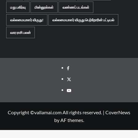
மறு பகிர்வு
மின்னூல்கள்
வண்ணப் படங்கள்
வல்லமையாளர் விருது!
வல்லமையாளர் விருது பெற்றோரின் பட்டியல்
வார ராசி பலன்
Facebook
Twitter
Youtube
Copyright ©vallamai.com All rights reserved.
|
CoverNews
by AF themes.