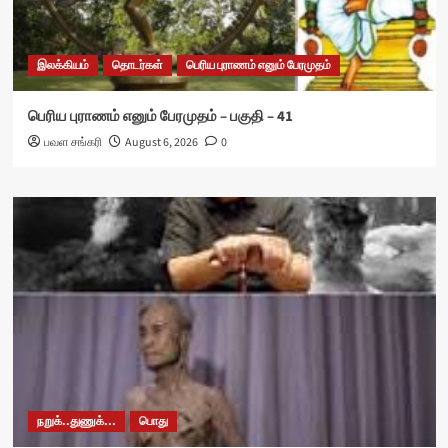
இலக்கியம்
தொடர்கள்
பெரிய புராணம் எனும் பேரமுதம்
பெரிய புராணம் எனும் பேரமுதம் – பகுதி – 41
பவள சங்கரி
August 6, 2026
0
நறுக்..துணுக்...
பொது