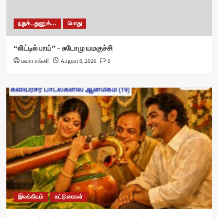
நறுக்..துணுக்...
பொது
“லிட்டில் பாய்” – சுடோமு யமகுச்சி
பவள சங்கரி
August 6, 2026
0
இலக்கியம்
கட்டுரைகள்