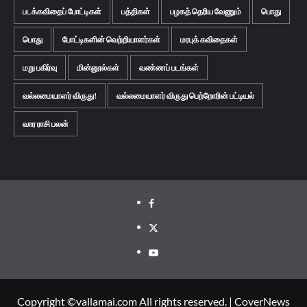
படக்கவிதைப் போட்டிகள்
பத்திகள்
பழகத் தெரிய வேணும்
பொது
பொது
போட்டிகளின் வெற்றியாளர்கள்
மரபுக் கவிதைகள்
மறு பகிர்வு
மின்னூல்கள்
வண்ணப் படங்கள்
வல்லமையாளர் விருது!
வல்லமையாளர் விருது பெற்றோரின் பட்டியல்
வார ராசி பலன்
Facebook
Twitter
Youtube
Copyright ©vallamai.com All rights reserved.
|
CoverNews