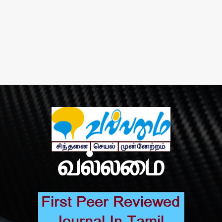
வல்லமை