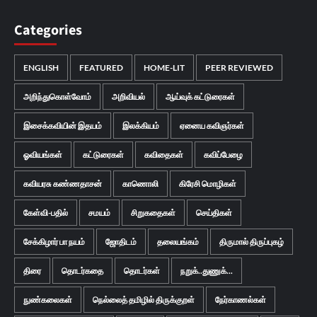
Categories
ENGLISH
FEATURED
HOME-LIT
PEER REVIEWED
அறிந்துகொள்வோம்
அறிவியல்
ஆய்வுக் கட்டுரைகள்
இசைக்கவியின் இதயம்
இலக்கியம்
ஏனைய கவிஞர்கள்
ஓவியங்கள்
கட்டுரைகள்
கவிதைகள்
கவிப்பேழை
கவியரசு கண்ணதாசன்
காணொலி
கிரேசி மொழிகள்
கேள்வி-பதில்
சமயம்
சிறுகதைகள்
செய்திகள்
சேக்கிழார் பா நயம்
ஜோதிடம்
தலையங்கம்
திருமால் திருப்புகழ்
திரை
தொடர்கதை
தொடர்கள்
நறுக்..துணுக்...
நுண்கலைகள்
நெல்லைத் தமிழில் திருக்குறள்
நேர்காணல்கள்