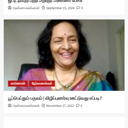
ஜி.டி.நாயுடு பற்றி அறிஞர் அண்ணா பேச்சு
அண்ணாகண்ணன்
September 15, 2024
0
காணொலி
நேர்காணல்கள்
பூப்பெய்தும் பருவம் | விழிப்புணர்வு ஊட்டுவது எப்படி?
அண்ணாகண்ணன்
November 27, 2023
0