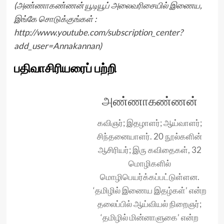
(அண்ணாகண்ணன் யூடியூப் அலைவரிசையில் இணைய,
இங்கே சொடுக்குங்கள் :
http://www.youtube.com/subscription_center?
add_user=Annakannan
)
பதிவாசிரியரைப் பற்றி
அண்ணாகண்ணன்
கவிஞர்; இதழாளர்; ஆய்வாளர்;
சிந்தனையாளர். 20 நூல்களின்
ஆசிரியர்; இரு கவிதைகள், 32
மொழிகளில்
மொழிபெயர்க்கப்பட்டுள்ளன.
‘தமிழில் இணைய இதழ்கள்’ என்ற
தலைப்பில் ஆய்வியல் நிறைஞர்;
‘தமிழில் மின்னாளுகை’ என்ற