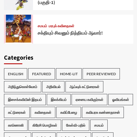
(பகுதி-1)
சமயம்
மரபுக் கவிதைகள்
சக்தியும் சிவனும் நித்தியம் ஆவார்!
Categories
ENGLISH
FEATURED
HOME-LIT
PEER REVIEWED
அறிந்துகொள்வோம்
அறிவியல்
ஆய்வுக் கட்டுரைகள்
இசைக்கவியின் இதயம்
இலக்கியம்
ஏனைய கவிஞர்கள்
ஓவியங்கள்
கட்டுரைகள்
கவிதைகள்
கவிப்பேழை
கவியரசு கண்ணதாசன்
காணொலி
கிரேசி மொழிகள்
கேள்வி-பதில்
சமயம்