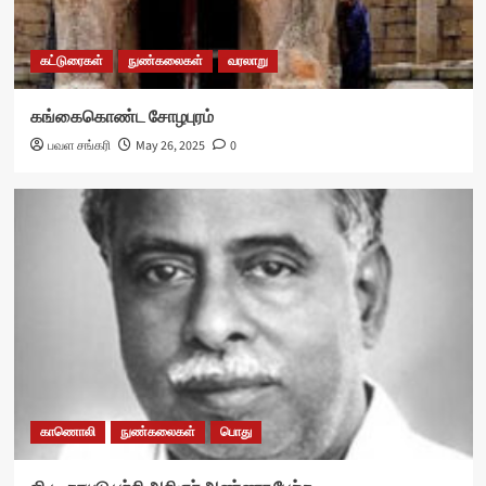
கட்டுரைகள்
நுண்கலைகள்
வரலாறு
கங்கைகொண்ட சோழபுரம்
பவள சங்கரி
May 26, 2025
0
காணொலி
நுண்கலைகள்
பொது