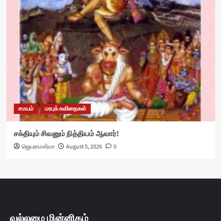
சமயம்
மரபுக் கவிதைகள்
சக்தியும் சிவனும் நித்தியம் ஆவார்!
ஜெயராமசர்மா
August 5, 2026
0
வல்லமை மின்னிதழ்