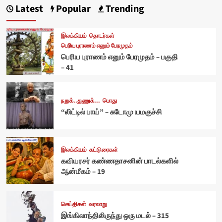
Latest
Popular
Trending
இலக்கியம்
தொடர்கள்
பெரிய புராணம் எனும் பேரமுதம்
பெரிய புராணம் எனும் பேரமுதம் – பகுதி
– 41
நறுக்..துணுக்...
பொது
“லிட்டில் பாய்” – சுடோமு யமகுச்சி
இலக்கியம்
கட்டுரைகள்
கவியரசர் கண்ணதாசனின் பாடல்களில்
ஆன்மீகம் – 19
செய்திகள்
வரலாறு
இங்கிலாந்திலிருந்து ஒரு மடல் – 315