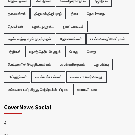
சிறுகதைகள்
செய்திகள்
சேக்கிழார் பா நயம்
ஜோதிடம்
தலையங்கம்
திருமால் திருப்புகழ்
திரை
தொடர்கதை
தொடர்கள்
நறுக்..துணுக்...
நுண்கலைகள்
நெல்லைத் தமிழில் திருக்குறள்
நேர்காணல்கள்
படக்கவிதைப் போட்டிகள்
பத்திகள்
பழகத் தெரிய வேணும்
பொது
பொது
போட்டிகளின் வெற்றியாளர்கள்
மரபுக் கவிதைகள்
மறு பகிர்வு
மின்னூல்கள்
வண்ணப் படங்கள்
வல்லமையாளர் விருது!
வல்லமையாளர் விருது பெற்றோரின் பட்டியல்
வார ராசி பலன்
CoverNews Social
Facebook
Twitter