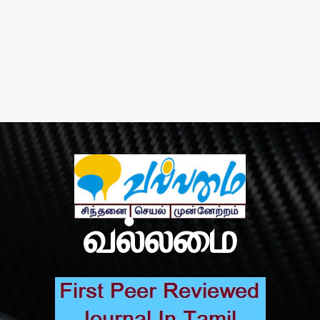
வல்லமை