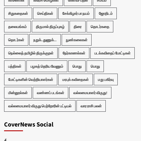
காணொலி
கிரேசி மொழிகள்
கேள்வி-பதில்
சமயம்
சிறுகதைகள்
செய்திகள்
சேக்கிழார் பா நயம்
ஜோதிடம்
தலையங்கம்
திருமால் திருப்புகழ்
திரை
தொடர்கதை
தொடர்கள்
நறுக்..துணுக்...
நுண்கலைகள்
நெல்லைத் தமிழில் திருக்குறள்
நேர்காணல்கள்
படக்கவிதைப் போட்டிகள்
பத்திகள்
பழகத் தெரிய வேணும்
பொது
பொது
போட்டிகளின் வெற்றியாளர்கள்
மரபுக் கவிதைகள்
மறு பகிர்வு
மின்னூல்கள்
வண்ணப் படங்கள்
வல்லமையாளர் விருது!
வல்லமையாளர் விருது பெற்றோரின் பட்டியல்
வார ராசி பலன்
CoverNews Social
Facebook