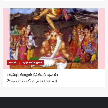
சமயம்
மரபுக் கவிதைகள்
சக்தியும் சிவனும் நித்தியம் ஆவார்!
ஜெயராமசர்மா
August 5, 2026
0