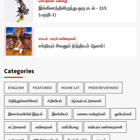
செய்திகள்
வரலாறு
இங்கிலாந்திலிருந்து ஒரு மடல் – 315
(பகுதி-1)
சமயம்
மரபுக் கவிதைகள்
சக்தியும் சிவனும் நித்தியம் ஆவார்!
Categories
ENGLISH
FEATURED
HOME-LIT
PEER REVIEWED
அறிந்துகொள்வோம்
அறிவியல்
ஆய்வுக் கட்டுரைகள்
இசைக்கவியின் இதயம்
இலக்கியம்
ஏனைய கவிஞர்கள்
ஓவியங்கள்
கட்டுரைகள்
கவிதைகள்
கவிப்பேழை
கவியரசு கண்ணதாசன்