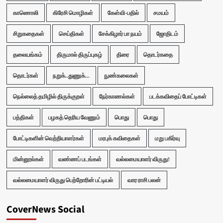
காணொலி
கிரேசி மொழிகள்
கேள்வி-பதில்
சமயம்
சிறுகதைகள்
செய்திகள்
சேக்கிழார் பா நயம்
ஜோதிடம்
தலையங்கம்
திருமால் திருப்புகழ்
திரை
தொடர்கதை
தொடர்கள்
நறுக்..துணுக்...
நுண்கலைகள்
நெல்லைத் தமிழில் திருக்குறள்
நேர்காணல்கள்
படக்கவிதைப் போட்டிகள்
பத்திகள்
பழகத் தெரிய வேணும்
பொது
பொது
போட்டிகளின் வெற்றியாளர்கள்
மரபுக் கவிதைகள்
மறு பகிர்வு
மின்னூல்கள்
வண்ணப் படங்கள்
வல்லமையாளர் விருது!
வல்லமையாளர் விருது பெற்றோரின் பட்டியல்
வார ராசி பலன்
CoverNews Social