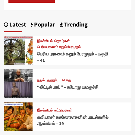
Latest
Popular
Trending
இலக்கியம்
தொடர்கள்
பெரிய புராணம் எனும் பேரமுதம்
பெரிய புராணம் எனும் பேரமுதம் – பகுதி
– 41
நறுக்..துணுக்...
பொது
“லிட்டில் பாய்” – சுடோமு யமகுச்சி
இலக்கியம்
கட்டுரைகள்
கவியரசர் கண்ணதாசனின் பாடல்களில்
ஆன்மீகம் – 19