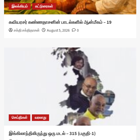
இலக்கியம்
கட்டுரைகள்
கவியரசர் கண்ணதாசனின் பாடல்களில் ஆன்மீகம் – 19
சக்தி சக்திதாசன்
August 5, 2026
0
செய்திகள்
வரலாறு
இங்கிலாந்திலிருந்து ஒரு மடல் – 315 (பகுதி-1)