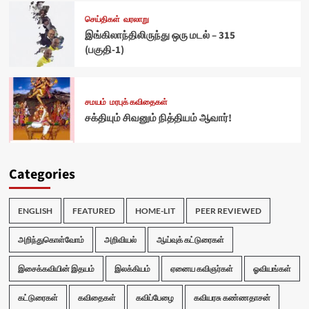
செய்திகள்
வரலாறு
இங்கிலாந்திலிருந்து ஒரு மடல் – 315
(பகுதி-1)
சமயம்
மரபுக் கவிதைகள்
சக்தியும் சிவனும் நித்தியம் ஆவார்!
Categories
ENGLISH
FEATURED
HOME-LIT
PEER REVIEWED
அறிந்துகொள்வோம்
அறிவியல்
ஆய்வுக் கட்டுரைகள்
இசைக்கவியின் இதயம்
இலக்கியம்
ஏனைய கவிஞர்கள்
ஓவியங்கள்
கட்டுரைகள்
கவிதைகள்
கவிப்பேழை
கவியரசு கண்ணதாசன்