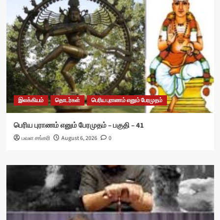
இலக்கியம்
தொடர்கள்
பெரிய புராணம் எனும் பேரமுதம்
பெரிய புராணம் எனும் பேரமுதம் – பகுதி – 41
பவள சங்கரி
August 6, 2026
0