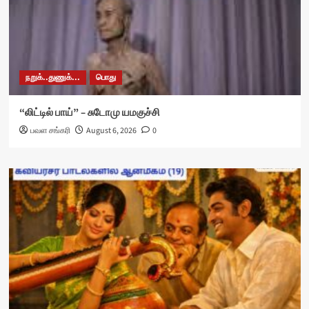
நறுக்..துணுக்...
பொது
“லிட்டில் பாய்” – சுடோமு யமகுச்சி
பவள சங்கரி
August 6, 2026
0