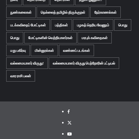
நுண்கலைகள்
நெல்லைத் தமிழில் திருக்குறள்
நேர்காணல்கள்
படக்கவிதைப் போட்டிகள்
பத்திகள்
பழகத் தெரிய வேணும்
பொது
பொது
போட்டிகளின் வெற்றியாளர்கள்
மரபுக் கவிதைகள்
மறு பகிர்வு
மின்னூல்கள்
வண்ணப் படங்கள்
வல்லமையாளர் விருது!
வல்லமையாளர் விருது பெற்றோரின் பட்டியல்
வார ராசி பலன்
Facebook
Twitter
Youtube