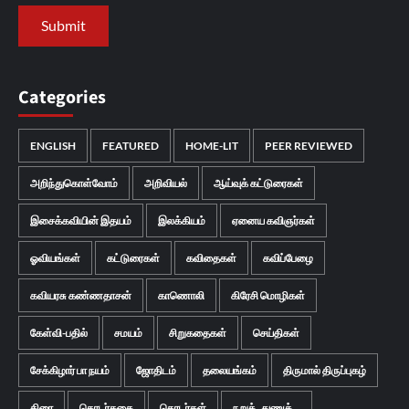
Categories
ENGLISH
FEATURED
HOME-LIT
PEER REVIEWED
அறிந்துகொள்வோம்
அறிவியல்
ஆய்வுக் கட்டுரைகள்
இசைக்கவியின் இதயம்
இலக்கியம்
ஏனைய கவிஞர்கள்
ஓவியங்கள்
கட்டுரைகள்
கவிதைகள்
கவிப்பேழை
கவியரசு கண்ணதாசன்
காணொலி
கிரேசி மொழிகள்
கேள்வி-பதில்
சமயம்
சிறுகதைகள்
செய்திகள்
சேக்கிழார் பா நயம்
ஜோதிடம்
தலையங்கம்
திருமால் திருப்புகழ்
திரை
தொடர்கதை
தொடர்கள்
நறுக்..துணுக்...