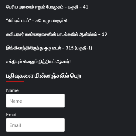
பெரிய புராணம் எனும் பேரமுதம் – பகுதி – 41
“லிட்டில் பாய்” – சுடோமு யமகுச்சி
கவியரசர் கண்ணதாசனின் பாடல்களில் ஆன்மீகம் – 19
இங்கிலாந்திலிருந்து ஒரு மடல் – 315 (பகுதி-1)
சக்தியும் சிவனும் நித்தியம் ஆவார்!
பதிவுகளை மின்னஞ்சலில் பெற
Name
Email