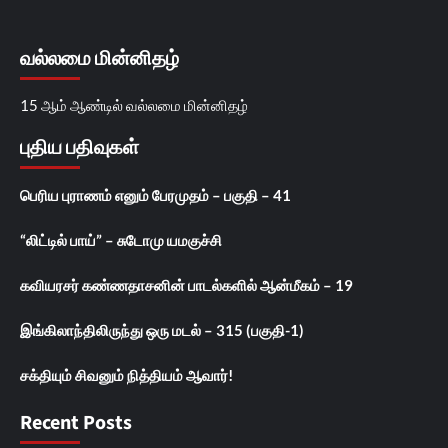
வல்லமை மின்னிதழ்
15 ஆம் ஆண்டில் வல்லமை மின்னிதழ்
புதிய பதிவுகள்
பெரிய புராணம் எனும் பேரமுதம் – பகுதி – 41
“லிட்டில் பாய்” – சுடோமு யமகுச்சி
கவியரசர் கண்ணதாசனின் பாடல்களில் ஆன்மீகம் – 19
இங்கிலாந்திலிருந்து ஒரு மடல் – 315 (பகுதி-1)
சக்தியும் சிவனும் நித்தியம் ஆவார்!
Recent Posts