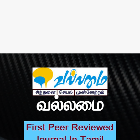
வல்லமை