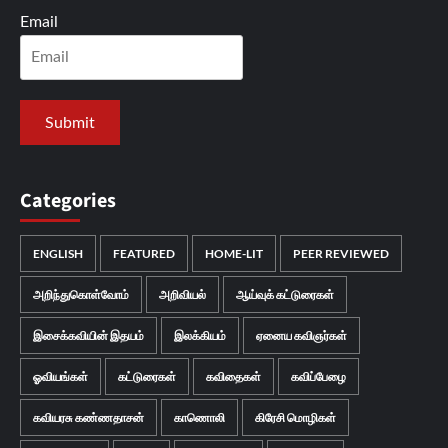
Email
Categories
ENGLISH
FEATURED
HOME-LIT
PEER REVIEWED
அறிந்துகொள்வோம்
அறிவியல்
ஆய்வுக் கட்டுரைகள்
இசைக்கவியின் இதயம்
இலக்கியம்
ஏனைய கவிஞர்கள்
ஓவியங்கள்
கட்டுரைகள்
கவிதைகள்
கவிப்பேழை
கவியரசு கண்ணதாசன்
காணொலி
கிரேசி மொழிகள்