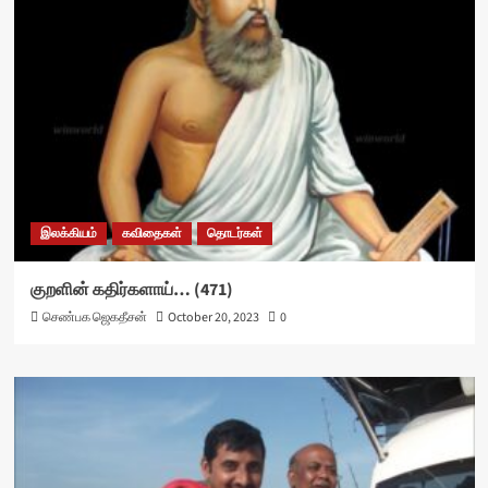
இலக்கியம்
கவிதைகள்
தொடர்கள்
குறளின் கதிர்களாய்… (471)
செண்பக ஜெகதீசன்
October 20, 2023
0