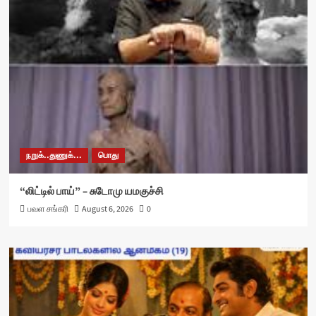
நறுக்..துணுக்...
பொது
“லிட்டில் பாய்” – சுடோமு யமகுச்சி
பவள சங்கரி
August 6, 2026
0