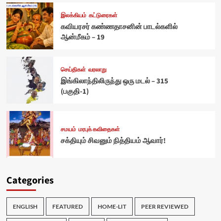
இலக்கியம்
கட்டுரைகள்
கவியரசர் கண்ணதாசனின் பாடல்களில்
ஆன்மீகம் – 19
செய்திகள்
வரலாறு
இங்கிலாந்திலிருந்து ஒரு மடல் – 315
(பகுதி-1)
சமயம்
மரபுக் கவிதைகள்
சக்தியும் சிவனும் நித்தியம் ஆவார்!
Categories
ENGLISH
FEATURED
HOME-LIT
PEER REVIEWED