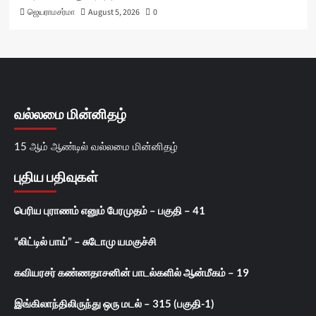
ஜெயராமசர்மா
August 5, 2026
0
வல்லமை மின்னிதழ்
15 ஆம் ஆண்டில் வல்லமை மின்னிதழ்
புதிய பதிவுகள்
பெரிய புராணம் எனும் பேரமுதம் – பகுதி – 41
“லிட்டில் பாய்” – சுடோமு யமகுச்சி
கவியரசர் கண்ணதாசனின் பாடல்களில் ஆன்மீகம் – 19
இங்கிலாந்திலிருந்து ஒரு மடல் – 315 (பகுதி-1)