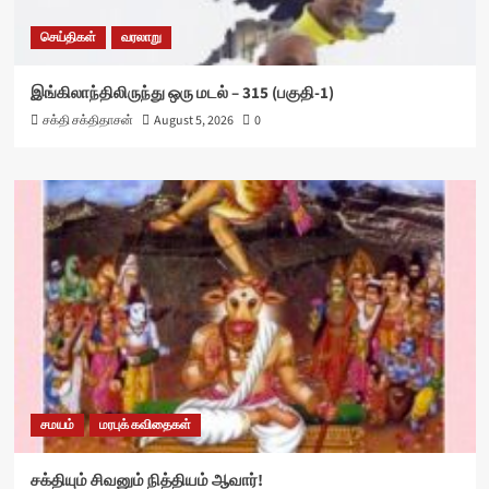
செய்திகள்
வரலாறு
இங்கிலாந்திலிருந்து ஒரு மடல் – 315 (பகுதி-1)
சக்தி சக்திதாசன்
August 5, 2026
0
சமயம்
மரபுக் கவிதைகள்
சக்தியும் சிவனும் நித்தியம் ஆவார்!