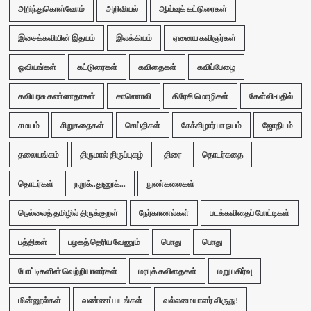
அறிந்துகொள்வோம்
அறிவியல்
ஆய்வுக் கட்டுரைகள்
இசைக்கவியின் இதயம்
இலக்கியம்
ஏனைய கவிஞர்கள்
ஓவியங்கள்
கட்டுரைகள்
கவிதைகள்
கவிப்பேழை
கவியரசு கண்ணதாசன்
காணொலி
கிரேசி மொழிகள்
கேள்வி-பதில்
சமயம்
சிறுகதைகள்
செய்திகள்
சேக்கிழார் பா நயம்
ஜோதிடம்
தலையங்கம்
திருமால் திருப்புகழ்
திரை
தொடர்கதை
தொடர்கள்
நறுக்..துணுக்...
நுண்கலைகள்
நெல்லைத் தமிழில் திருக்குறள்
நேர்காணல்கள்
படக்கவிதைப் போட்டிகள்
பத்திகள்
பழகத் தெரிய வேணும்
பொது
பொது
போட்டிகளின் வெற்றியாளர்கள்
மரபுக் கவிதைகள்
மறு பகிர்வு
மின்னூல்கள்
வண்ணப் படங்கள்
வல்லமையாளர் விருது!