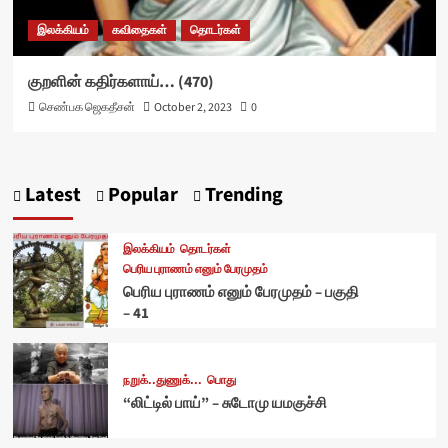
இலக்கியம்
கவிதைகள்
தொடர்கள்
குறளின் கதிர்களாய்… (470)
செண்பக ஜெகதீசன்
October 2, 2023
0
Latest
Popular
Trending
இலக்கியம்
தொடர்கள்
பெரிய புராணம் எனும் பேரமுதம்
பெரிய புராணம் எனும் பேரமுதம் – பகுதி
– 41
நறுக்..துணுக்...
பொது
“லிட்டில் பாய்” – சுடோமு யமகுச்சி