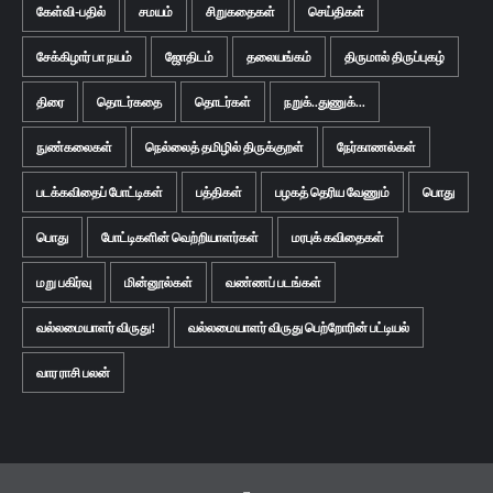
கேள்வி-பதில்
சமயம்
சிறுகதைகள்
செய்திகள்
சேக்கிழார் பா நயம்
ஜோதிடம்
தலையங்கம்
திருமால் திருப்புகழ்
திரை
தொடர்கதை
தொடர்கள்
நறுக்..துணுக்...
நுண்கலைகள்
நெல்லைத் தமிழில் திருக்குறள்
நேர்காணல்கள்
படக்கவிதைப் போட்டிகள்
பத்திகள்
பழகத் தெரிய வேணும்
பொது
பொது
போட்டிகளின் வெற்றியாளர்கள்
மரபுக் கவிதைகள்
மறு பகிர்வு
மின்னூல்கள்
வண்ணப் படங்கள்
வல்லமையாளர் விருது!
வல்லமையாளர் விருது பெற்றோரின் பட்டியல்
வார ராசி பலன்