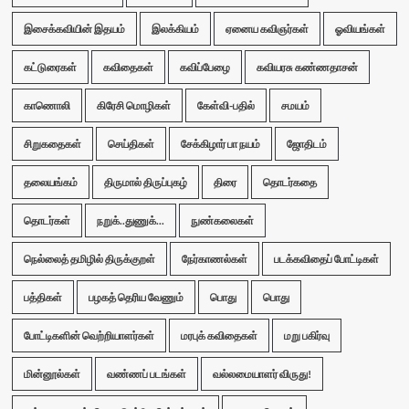
இசைக்கவியின் இதயம்
இலக்கியம்
ஏனைய கவிஞர்கள்
ஓவியங்கள்
கட்டுரைகள்
கவிதைகள்
கவிப்பேழை
கவியரசு கண்ணதாசன்
காணொலி
கிரேசி மொழிகள்
கேள்வி-பதில்
சமயம்
சிறுகதைகள்
செய்திகள்
சேக்கிழார் பா நயம்
ஜோதிடம்
தலையங்கம்
திருமால் திருப்புகழ்
திரை
தொடர்கதை
தொடர்கள்
நறுக்..துணுக்...
நுண்கலைகள்
நெல்லைத் தமிழில் திருக்குறள்
நேர்காணல்கள்
படக்கவிதைப் போட்டிகள்
பத்திகள்
பழகத் தெரிய வேணும்
பொது
பொது
போட்டிகளின் வெற்றியாளர்கள்
மரபுக் கவிதைகள்
மறு பகிர்வு
மின்னூல்கள்
வண்ணப் படங்கள்
வல்லமையாளர் விருது!