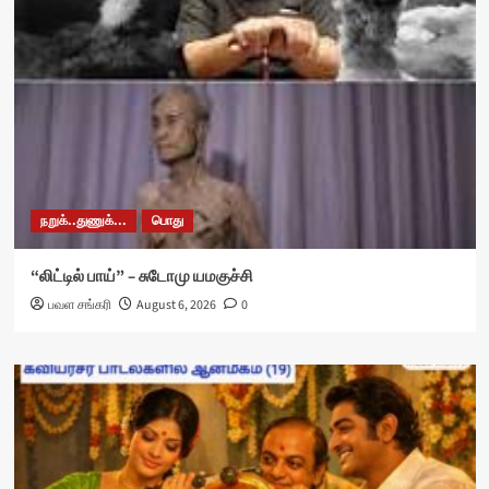
நறுக்..துணுக்...
பொது
“லிட்டில் பாய்” – சுடோமு யமகுச்சி
பவள சங்கரி
August 6, 2026
0