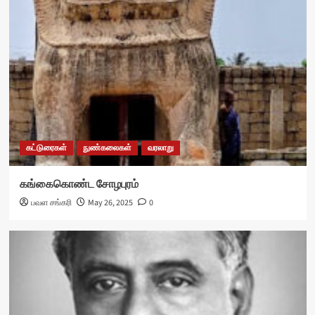
கட்டுரைகள்
நுண்கலைகள்
வரலாறு
கங்கைகொண்ட சோழபுரம்
பவள சங்கரி
May 26, 2025
0