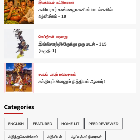
இலக்கியம்
கட்டுரைகள்
கவியரசர் கண்ணதாசனின் பாடல்களில்
ஆன்மீகம் – 19
செய்திகள்
வரலாறு
இங்கிலாந்திலிருந்து ஒரு மடல் – 315
(பகுதி-1)
சமயம்
மரபுக் கவிதைகள்
சக்தியும் சிவனும் நித்தியம் ஆவார்!
Categories
ENGLISH
FEATURED
HOME-LIT
PEER REVIEWED
அறிந்துகொள்வோம்
அறிவியல்
ஆய்வுக் கட்டுரைகள்