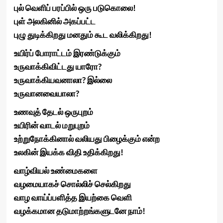
புல் வெளிப் பரப்பில் ஒரு படுகொலை!
புள் அலகினில் அகப்பட்ட
புழு துடிக்கிறது மனதும் கூட வலிக்கிறது!
உயிர்ப் போராட்டம் இரண்டுக்கும்
உருவாக்கிவிட்டது யாரோ?
உருவாக்கியவனாலா? இல்லை
உருவானவையாலா?
உணவுத் தேடல் ஒருபுறம்
உயிரின் வாடல் மறுபுறம்
உற்றுநோக்கினால் வலியது பிழைக்கும் என்ற
உலகின் இயக்க விதி உதிக்கிறது!
வாழ்வியல் உண்மைகளை
வழமையாகச் சொல்லிச் செல்கிறது
வாழ வாய்ப்பளித்த இயற்கை வெளி
வழக்கமான தடுமாற்றங்களுடனே நாம்!