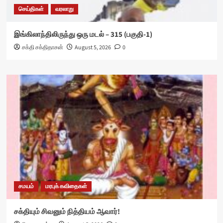
செய்திகள்
வரலாறு
இங்கிலாந்திலிருந்து ஒரு மடல் – 315 (பகுதி-1)
சக்தி சக்திதாசன்
August 5, 2026
0
சமயம்
மரபுக் கவிதைகள்
சக்தியும் சிவனும் நித்தியம் ஆவார்!