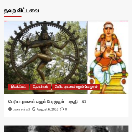
தவற விட்டவை
இலக்கியம்
தொடர்கள்
பெரிய புராணம் எனும் பேரமுதம்
பெரிய புராணம் எனும் பேரமுதம் – பகுதி – 41
பவள சங்கரி
August 6, 2026
0