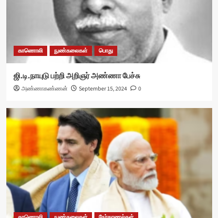
காணொலி
நுண்கலைகள்
பொது
ஜி.டி.நாயுடு பற்றி அறிஞர் அண்ணா பேச்சு
அண்ணாகண்ணன்
September 15, 2024
0
காணொலி
நுண்கலைகள்
நேர்காணல்கள்