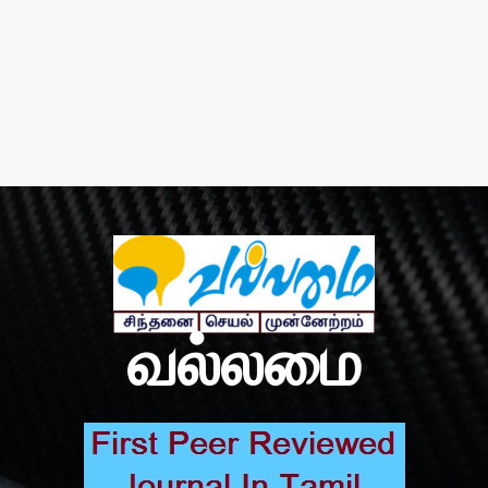
வல்லமை