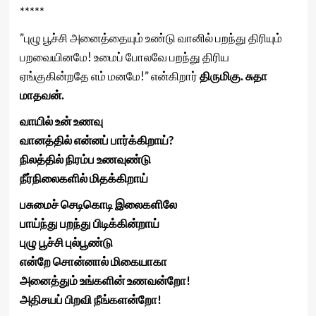
*****
”புழு பூச்சி அனைத்தையும் உண்டு வானில் பறந்து திரியும்
பறவையினமே! உமைப் போலவே பறந்து திரிய
ஏங்குகின்றதே எம் மனமே!” என்கிறார்
திருமிகு. சுதா
மாதவன்.
வாயில் உன் உணவு
வானத்தில் என்னப் பார்க்கிறாய்?
நிலத்தில் நிரம்ப உணவுண்டு
நீர்நிலைகளில் மிதக்கிறாய்
பசுமைச் செடிகொடி இலைகளிலே
பாய்ந்து பறந்து பிடிக்கின்றாய்
புழு பூச்சி புல்பூண்டு
என்றே சொன்னால் மிகையாகா
அனைத்தும் உங்களின் உணவன்றோ!
அதிசயப் பிறவி நீங்களன்றோ!