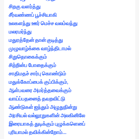
சிறகு வளர்த்து
சீர்வண்ணப் பூச்சியாகி
உலகளந்து ஊர் மெச்ச வலம்வந்து
மலரமர்ந்து
மதுரத்தேன் தான் குடித்து
முழுவாழ்க்கை வாழ்ந்திடாமல்
சிறுதொகைக்கும்
சிற்றின்ப போதைக்கும்
சாதிமதச் சார்பு கொண்டும்
மதுக்கோப்பைக் குப்பிக்கும்,
ஆள்பவரை அமர்த்தவைக்கும்
வாய்ப்பதனைத் தவறவிட்டு
ஆண்டுகள் ஐந்தும் அழுதுநின்று
அரசியல் வல்லூறுகளின் அலகினிலே
இரையாகத் துடிக்கும் புழுக்களெனப்
புரியாமல் தவிக்கின்றோம்…