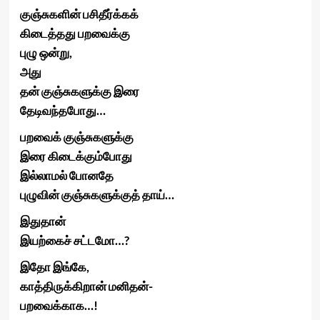
குஞ்சுகளின் பசிதீர்க்கக்
கிடைத்தது பறவைக்கு
புழு ஒன்று,
அது
தன் குஞ்சுகளுக்கு இரை
தேடிவந்தபோது…
பறவைக் குஞ்சுகளுக்கு
இரை கிடைக்கும்போது
இல்லாமல் போனதே
புழுவின் குஞ்சுகளுக்குத் தாய்…
இதுதான்
இயற்கைச் சட்டமோ…?
இதோ இங்கே,
காத்திருக்கிறான் மனிதன்-
பறவைக்காக…!