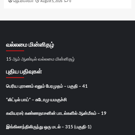
ஜெயராமசர்மா
August 5, 2026
0
வல்லமை மின்னிதழ்
15 ஆம் ஆண்டில் வல்லமை மின்னிதழ்
புதிய பதிவுகள்
பெரிய புராணம் எனும் பேரமுதம் – பகுதி – 41
“லிட்டில் பாய்” – சுடோமு யமகுச்சி
கவியரசர் கண்ணதாசனின் பாடல்களில் ஆன்மீகம் – 19
இங்கிலாந்திலிருந்து ஒரு மடல் – 315 (பகுதி-1)