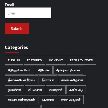
Email
Categories
ENGLISH
FEATURED
HOME-LIT
PEER REVIEWED
அறிந்துகொள்வோம்
அறிவியல்
ஆய்வுக் கட்டுரைகள்
இசைக்கவியின் இதயம்
இலக்கியம்
ஏனைய கவிஞர்கள்
ஓவியங்கள்
கட்டுரைகள்
கவிதைகள்
கவிப்பேழை
கவியரசு கண்ணதாசன்
காணொலி
கிரேசி மொழிகள்