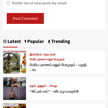
Notify me of new posts by email.
Latest
Popular
Trending
இலக்கியம்
தொடர்கள்
பெரிய புராணம் எனும் பேரமுதம்
பெரிய புராணம் எனும் பேரமுதம் – பகுதி
– 41
நறுக்..துணுக்...
பொது
“லிட்டில் பாய்” – சுடோமு யமகுச்சி