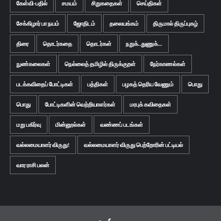
கேள்வி-பதில்
சமயம்
சிறுகதைகள்
செய்திகள்
சேக்கிழார் பா நயம்
ஜோதிடம்
தலையங்கம்
திருமால் திருப்புகழ்
திரை
தொடர்கதை
தொடர்கள்
நறுக்..துணுக்...
நுண்கலைகள்
நெல்லைத் தமிழில் திருக்குறள்
நேர்காணல்கள்
படக்கவிதைப் போட்டிகள்
பத்திகள்
பழகத் தெரிய வேணும்
பொது
பொது
போட்டிகளின் வெற்றியாளர்கள்
மரபுக் கவிதைகள்
மறு பகிர்வு
மின்னூல்கள்
வண்ணப் படங்கள்
வல்லமையாளர் விருது!
வல்லமையாளர் விருது பெற்றோரின் பட்டியல்
வார ராசி பலன்
Facebook