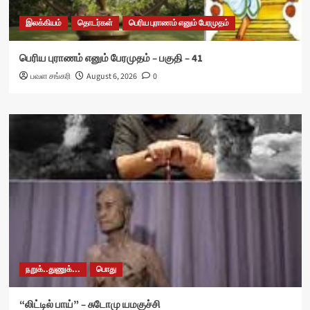
இலக்கியம்
தொடர்கள்
பெரிய புராணம் எனும் பேரமுதம்
பெரிய புராணம் எனும் பேரமுதம் – பகுதி – 41
பவள சங்கரி
August 6, 2026
0
நறுக்..துணுக்...
பொது
“லிட்டில் பாய்” – சுடோமு யமகுச்சி