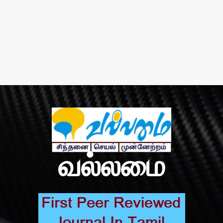
வல்லமை