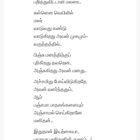
பறித்துவிட்டான் மலரை..
சுள்ளென வெயிலில்
மலர்
வாடுவது கண்டு
வாடுகிறது அவன் முகமும்-
வருத்தத்தில்..
பிஞ்சு மனத்திற்குப்
புரிகிறது தவறென,
அஞ்சுகிறது அவன் மனது..
அச்சமிது போய்விடுகிறதே
அவன் வளர்ந்ததும்,
ஆம்
பஞ்சமா பாதகங்களையும்
அஞ்சாமல் செய்கிறானே
மனிதன்..
இதுதான் இயற்கையா,
மாறுமா மனிதனின் குணம்…!