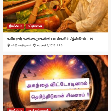
இலக்கியம்
கட்டுரைகள்
கவியரசர் கண்ணதாசனின் பாடல்களில் ஆன்மீகம் – 19
சக்தி சக்திதாசன்
August 5, 2026
0
இலக்கியம்
மரபுக் கவிதைகள்