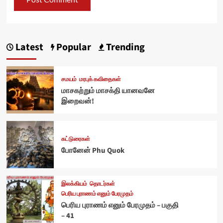
Latest
Popular
Trending
சமயம்
மரபுக் கவிதைகள்
மாசகற்றும் மாசக்தி யானவனே
இறைவன்!
கட்டுரைகள்
போனேன் Phu Quok
இலக்கியம்
தொடர்கள்
பெரிய புராணம் எனும் பேரமுதம்
பெரிய புராணம் எனும் பேரமுதம் – பகுதி
– 41