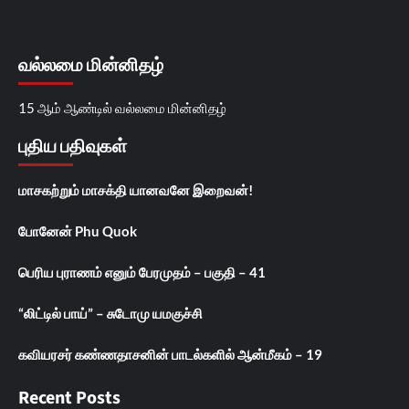
வல்லமை மின்னிதழ்
15 ஆம் ஆண்டில் வல்லமை மின்னிதழ்
புதிய பதிவுகள்
மாசகற்றும் மாசக்தி யானவனே இறைவன்!
போனேன் Phu Quok
பெரிய புராணம் எனும் பேரமுதம் – பகுதி – 41
“லிட்டில் பாய்” – சுடோமு யமகுச்சி
கவியரசர் கண்ணதாசனின் பாடல்களில் ஆன்மீகம் – 19
Recent Posts