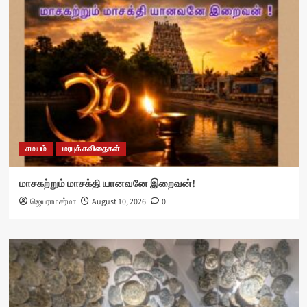
சமயம்
மரபுக் கவிதைகள்
மாசகற்றும் மாசக்தி யானவனே இறைவன்!
ஜெயராமசர்மா
August 10, 2026
0