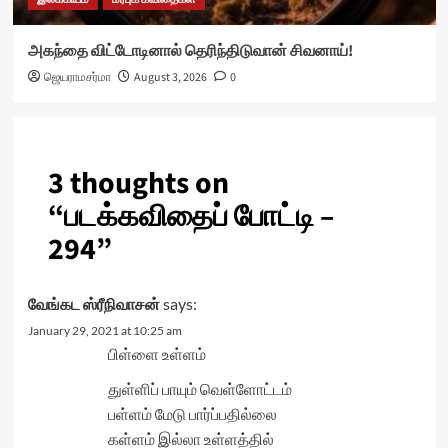
அகந்தை விட்டோடினால் தெரிந்திடுவான் சிவனாய்!
ஜெயராமசர்மா
August 3, 2026
0
3 thoughts on
“
படக்கவிதைப் போட்டி –
294
”
வேங்கட ஸ்ரீநிவாசன்
says:
January 29, 2021 at 10:25 am
பிள்ளை உள்ளம்
துள்ளிப் பாயும் வெள்ளோட்டம்
பள்ளம் மேடு பார்ப்பதில்லை
கள்ளம் இல்லா உள்ளத்தில்