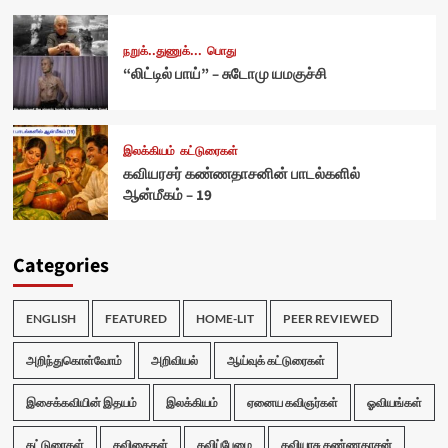
நறுக்..துணுக்...
பொது
“லிட்டில் பாய்” – சுடோமு யமகுச்சி
இலக்கியம்
கட்டுரைகள்
கவியரசர் கண்ணதாசனின் பாடல்களில்
ஆன்மீகம் – 19
Categories
ENGLISH
FEATURED
HOME-LIT
PEER REVIEWED
அறிந்துகொள்வோம்
அறிவியல்
ஆய்வுக் கட்டுரைகள்
இசைக்கவியின் இதயம்
இலக்கியம்
ஏனைய கவிஞர்கள்
ஓவியங்கள்
கட்டுரைகள்
கவிதைகள்
கவிப்பேழை
கவியரசு கண்ணதாசன்