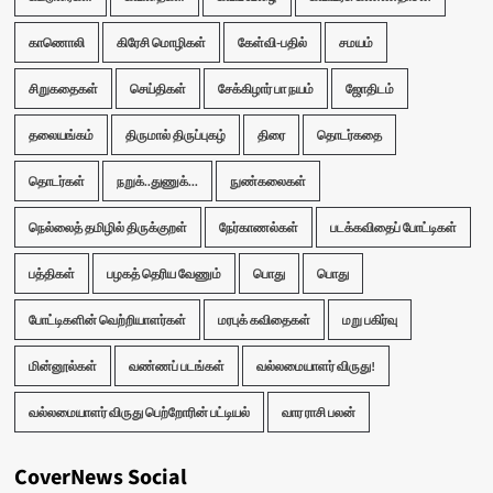
காணொலி
கிரேசி மொழிகள்
கேள்வி-பதில்
சமயம்
சிறுகதைகள்
செய்திகள்
சேக்கிழார் பா நயம்
ஜோதிடம்
தலையங்கம்
திருமால் திருப்புகழ்
திரை
தொடர்கதை
தொடர்கள்
நறுக்..துணுக்...
நுண்கலைகள்
நெல்லைத் தமிழில் திருக்குறள்
நேர்காணல்கள்
படக்கவிதைப் போட்டிகள்
பத்திகள்
பழகத் தெரிய வேணும்
பொது
பொது
போட்டிகளின் வெற்றியாளர்கள்
மரபுக் கவிதைகள்
மறு பகிர்வு
மின்னூல்கள்
வண்ணப் படங்கள்
வல்லமையாளர் விருது!
வல்லமையாளர் விருது பெற்றோரின் பட்டியல்
வார ராசி பலன்
CoverNews Social