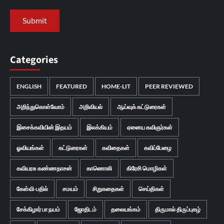
Categories
ENGLISH
FEATURED
HOME-LIT
PEER REVIEWED
அறிந்துகொள்வோம்
அறிவியல்
ஆய்வுக் கட்டுரைகள்
இசைக்கவியின் இதயம்
இலக்கியம்
ஏனைய கவிஞர்கள்
ஓவியங்கள்
கட்டுரைகள்
கவிதைகள்
கவிப்பேழை
கவியரசு கண்ணதாசன்
காணொலி
கிரேசி மொழிகள்
கேள்வி-பதில்
சமயம்
சிறுகதைகள்
செய்திகள்
சேக்கிழார் பா நயம்
ஜோதிடம்
தலையங்கம்
திருமால் திருப்புகழ்