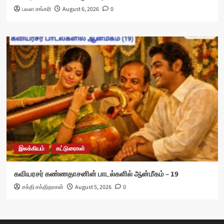
பவள சங்கரி
August 6, 2026
0
இலக்கியம்
கட்டுரைகள்
கவியரசர் கண்ணதாசனின் பாடல்களில் ஆன்மீகம் – 19
சக்தி சக்திதாசன்
August 5, 2026
0