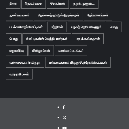
திரை
தொடர்கதை
தொடர்கள்
நறுக்..துணுக்...
நுண்கலைகள்
நெல்லைத் தமிழில் திருக்குறள்
நேர்காணல்கள்
படக்கவிதைப் போட்டிகள்
பத்திகள்
பழகத் தெரிய வேணும்
பொது
பொது
போட்டிகளின் வெற்றியாளர்கள்
மரபுக் கவிதைகள்
மறு பகிர்வு
மின்னூல்கள்
வண்ணப் படங்கள்
வல்லமையாளர் விருது!
வல்லமையாளர் விருது பெற்றோரின் பட்டியல்
வார ராசி பலன்
Facebook
Twitter
Youtube