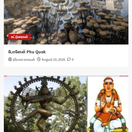
கட்டுரைகள்
போனேன் Phu Quok
நிர்மலா ராகவன்
August 10, 2026
0