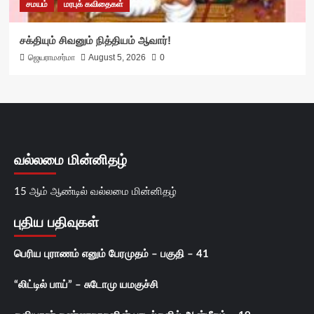
சமயம்
மரபுக் கவிதைகள்
சக்தியும் சிவனும் நித்தியம் ஆவார்!
ஜெயராமசர்மா
August 5, 2026
0
வல்லமை மின்னிதழ்
15 ஆம் ஆண்டில் வல்லமை மின்னிதழ்
புதிய பதிவுகள்
பெரிய புராணம் எனும் பேரமுதம் – பகுதி – 41
“லிட்டில் பாய்” – சுடோமு யமகுச்சி