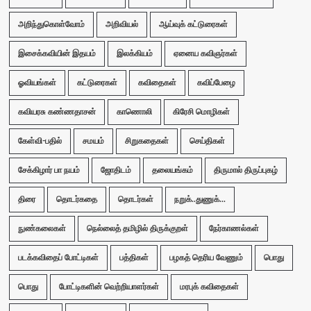
அறிந்துகொள்வோம்
அறிவியல்
ஆய்வுக் கட்டுரைகள்
இசைக்கவியின் இதயம்
இலக்கியம்
ஏனைய கவிஞர்கள்
ஓவியங்கள்
கட்டுரைகள்
கவிதைகள்
கவிப்பேழை
கவியரசு கண்ணதாசன்
காணொலி
கிரேசி மொழிகள்
கேள்வி-பதில்
சமயம்
சிறுகதைகள்
செய்திகள்
சேக்கிழார் பா நயம்
ஜோதிடம்
தலையங்கம்
திருமால் திருப்புகழ்
திரை
தொடர்கதை
தொடர்கள்
நறுக்..துணுக்...
நுண்கலைகள்
நெல்லைத் தமிழில் திருக்குறள்
நேர்காணல்கள்
படக்கவிதைப் போட்டிகள்
பத்திகள்
பழகத் தெரிய வேணும்
பொது
பொது
போட்டிகளின் வெற்றியாளர்கள்
மரபுக் கவிதைகள்