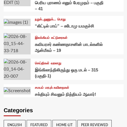
பெரிய புராணம் எனும் பேரமுதம் – பகுதி
– 41
நறுக்..துணுக்...
பொது
“லிட்டில் பாய்” – சுடோமு யமகுச்சி
இலக்கியம்
கட்டுரைகள்
கவியரசர் கண்ணதாசனின் பாடல்களில்
ஆன்மீகம் – 19
செய்திகள்
வரலாறு
இங்கிலாந்திலிருந்து ஒரு மடல் – 315
(பகுதி-1)
சமயம்
மரபுக் கவிதைகள்
சக்தியும் சிவனும் நித்தியம் ஆவார்!
Categories
ENGLISH
FEATURED
HOME-LIT
PEER REVIEWED