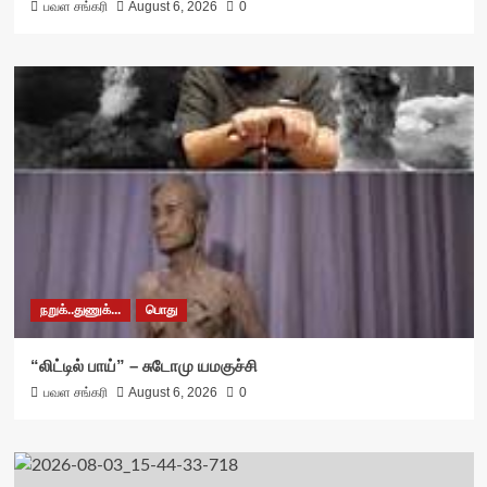
பவள சங்கரி
August 6, 2026
0
நறுக்..துணுக்...
பொது
“லிட்டில் பாய்” – சுடோமு யமகுச்சி
பவள சங்கரி
August 6, 2026
0