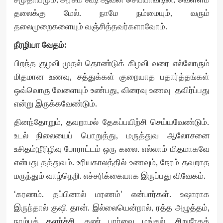
தலைக்கு மேல். நாமே நம்மையும், வரும்
தலைமுறைகளையும் வஞ்சித்தவர்களாவோம்.
நீரழியா வேதம்:
பிறந்த குழவி முதல் தொண்டுக் கிழவி வரை எல்லோரும்
மிதமான உணவு, சத்துக்கள் குறையாத பதார்த்தங்கள்
ஒவ்வொரு வேளையும் உண்பது, விரைவு உணவு தவிர்ப்பது
என்று இருக்கவேண்டும்.
தினந்தோறும், தவறாமல் தேகப்பயிற்சி செய்யவேண்டும்.
உடல் நிலையைப் பொறுத்து, மருத்துவ ஆலோசனை
உசிதம்;நீரிழிவு போராட்டம் ஒரு கலை. எல்லாம் மிதமாகவே
என்பது தத்துவம். உரியகாலத்தில் உணவும், நேரம் தவறாத
மருந்தும் வாழ்நெறி. எச்சரிக்கையாக இருப்பது விவேகம்.
‘கரணம். தப்பினால் மரணம்’ என்பார்கள். உஷாராக
இருந்தால் குஷி தான். இல்லையென்றால், ரத்த அழுத்தம்,
நரம்புத் தளர்ச்சி, கண் பார்வை மங்கல், சிறுநீரகக்