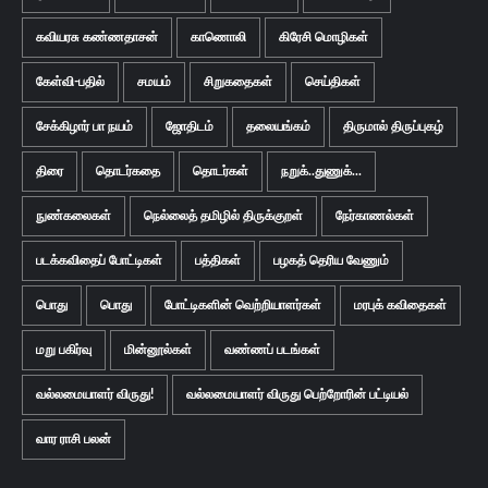
கவியரசு கண்ணதாசன்
காணொலி
கிரேசி மொழிகள்
கேள்வி-பதில்
சமயம்
சிறுகதைகள்
செய்திகள்
சேக்கிழார் பா நயம்
ஜோதிடம்
தலையங்கம்
திருமால் திருப்புகழ்
திரை
தொடர்கதை
தொடர்கள்
நறுக்..துணுக்...
நுண்கலைகள்
நெல்லைத் தமிழில் திருக்குறள்
நேர்காணல்கள்
படக்கவிதைப் போட்டிகள்
பத்திகள்
பழகத் தெரிய வேணும்
பொது
பொது
போட்டிகளின் வெற்றியாளர்கள்
மரபுக் கவிதைகள்
மறு பகிர்வு
மின்னூல்கள்
வண்ணப் படங்கள்
வல்லமையாளர் விருது!
வல்லமையாளர் விருது பெற்றோரின் பட்டியல்
வார ராசி பலன்