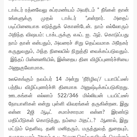
டாக்டர் ரத்னவேலு சுப்ரமண்யம் அவரிடம் ” நீங்கள் தான்
உங்களுக்கு முதல் டாக்டர் ”,என்றார். அதைப்
படிப்பினையாக எடுத்துக் கொண்டேன். நாம் எல்லோரும்
அறிந்த விஷயம்: டாக்டருக்கு எஃப். ஐ. ஆர். கொடுப்பது
நாம் தான் என்பதும், அவரைச் சிறு தெய்வமாக அநேகர்
கருதுவதும், அந்த நிலையில் நிறுத்தி வைக்கப்படுவதும்.
இந்தப் பின்னணியில், இன்றைய தின விழிப்புணர்ச்சியை
அணுகுவோமாக.
உலகெங்கும் நவம்பர் 14 அன்று ‘நீரிழிவு’/ டயாபிட்டீஸ்
பற்றிய விழிப்புணர்ச்சி தினமாக அனுஷ்டிக்கப்படுகிறது.
ஊடகங்கள் எல்லாம் 522/346 மில்லியன் டயபிட்டீஸ்
நோயாளிகள் என்று புள்ளி விவரங்கள் தருகின்றன. இது
என்ன 2ஜி ஆடிட் சமாச்சாரமா என்ன? இரண்டு
மதிப்பீடுகள் கொடுத்து, நம்மை அதட்ட? ஆனால், இது
மட்டும் தெளிவு. தனி மனிதரும், மருத்துவத் துறையும்,
சமுதாயமும், அரசும் கூடி ஆவன செய்யாவிடின், வெள்ளம்