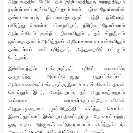
அனுபவத்தின் பேரில், தம் குடும்பத்திலும், சுற்றத்திலும்,
நண்பர் வட்டாரங்களிலும் தாம் கண்ட பற்பல நோய்களின்
தன்மையையும், நிவாரணத்தையும் பற்றி நம்மோடு
பகிர்ந்து கொள்ள விழைகிறார். நீரிழிவு நோயினால்
ஆரோக்கியம் குன்றிய நிலையிலும் , தம் சிறுநீரகம்
ஒன்றை, தானம் அளித்தவர். ஆலோசனை மையங்களிலும்
தன்னார்வப் பணி புரிந்தவர். அத்துறையில் பட்டமும்
பெற்றவர்.
இங்கிலாந்தில் மக்களுக்குப் புரியும் வகையில்,
தரமுயர்ந்த, அவ்வப்பொழுது புதுப்பிக்கப்பட்ட
ஆலோசனைகள் மக்களுக்கு இலவசமாகக் கிடைப்பதாகச்
சொல்லும் இவர், அவற்றையும், தம் அனுபவத்தையும்
‘வல்லமை’ வாசகர்களுடன்,நோயாளியின்
அணுகுமுறையை முன்னிறுத்தி, பகிர்ந்து கொள்ள
இசைந்துள்ளார். இன்றைய தினம், நீரிழிவு நோயைப் பற்றி,
ஒரு சிறிய அறிமுகக் கட்டுரையையும் பகிர்ந்துள்ளார்.
அதனைப் பிரசுரிப்பதில் மகிழ்ச்சி கொள்கிறோம்.