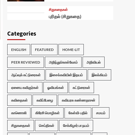
சிறுகதைகள்
புரிதல் (சிறுகதை)
Categories
ENGLISH
FEATURED
HOME-LIT
PEER REVIEWED
அறிந்துகொள்வோம்
அறிவியல்
ஆய்வுக் கட்டுரைகள்
இசைக்கவியின் இதயம்
இலக்கியம்
ஏனைய கவிஞர்கள்
ஓவியங்கள்
கட்டுரைகள்
கவிதைகள்
கவிப்பேழை
கவியரசு கண்ணதாசன்
காணொலி
கிரேசி மொழிகள்
கேள்வி-பதில்
சமயம்
சிறுகதைகள்
செய்திகள்
சேக்கிழார் பா நயம்