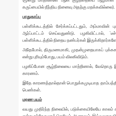
கருப்பையில் நீந்திய நினைவு அதற்கு மறக்கவில்லை).
பாதுகாப்பு
பள்ளிக்கூடத்தில் சேர்க்கப்பட்டதும், அம்மாவி
ஆர்ப்பாட்டம் செய்வதுண்டு. பழகிவிட்டால், `டீச
பள்ளிக்கூடத்தில் நிறைய நண்பர்கள் இருக்கிறார்களே!’
அதேபோல், திருமணமாகி, முதன்முறையாகப் புக்ககம்
என்று புரியும்போது, பயம் விலகிவிடும்.
பழகிப்போன சூழ்நிலையை மாற்றினால், வேறொரு இடத்
காரணம்.
இதே காரணத்தால்தான் பொறுக்கமுடியாத தாம்பத்தி
பெண்கள்.
மரண பயம்
வயது முதிர்ந்த நிலையில், படுக்கையிலேயே காலம
என்று சந்தேகமறத் தெரியும். ஆனாலும், இவ்வுலகைவி