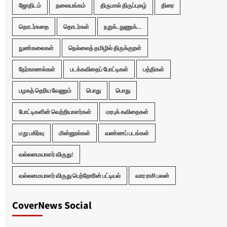
ஜோதிடம்
தலையங்கம்
திருமால் திருப்புகழ்
திரை
தொடர்கதை
தொடர்கள்
நறுக்..துணுக்...
நுண்கலைகள்
நெல்லைத் தமிழில் திருக்குறள்
நேர்காணல்கள்
படக்கவிதைப் போட்டிகள்
பத்திகள்
பழகத் தெரிய வேணும்
பொது
பொது
போட்டிகளின் வெற்றியாளர்கள்
மரபுக் கவிதைகள்
மறு பகிர்வு
மின்னூல்கள்
வண்ணப் படங்கள்
வல்லமையாளர் விருது!
வல்லமையாளர் விருது பெற்றோரின் பட்டியல்
வார ராசி பலன்
CoverNews Social