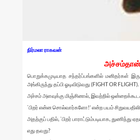
நிர்மலா ராகவன்
அச்சம்தான் 
பொறுக்கமுடியாத சந்தர்ப்பங்களில் மனிதர்கள் இர
அங்கிருந்து தப்பி ஓடிவிடுவது (FIGHT OR FLIGHT).
அச்சம் அளவுக்கு மிஞ்சினால், இவற்றில் ஒன்றைக்கூடச
`பிறர் என்ன சொல்வார்களோ!’ என்ற பயம் சிறுவயதிலிர
அதற்குப் பதில், `பிறர் பாராட்டும்படியாக, துணிந்து 
எது தவறு?