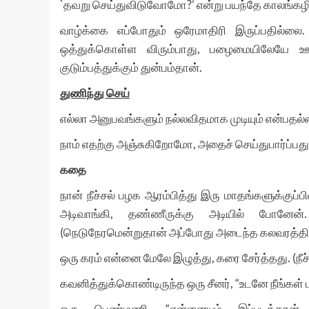
`தவறு செய்துவிடுவோமோ?’ என்று பயந்தே காலங்கழி
வாழ்க்கை எப்போதும் ஒரேமாதிரி இருப்பதில்லை.
ஒத்துக்கொள்ள விரும்பாது, பழைமையிலேயே ஊறிக
குடும்பத்துக்கும் துன்பம்தான்.
துணிந்து செய்
எல்லா அனுபவங்களும் நல்லவிதமாக முடியும் என்பதல
நாம் எதற்கு அஞ்சுகிறோமோ, அதைச் செய்துபார்ப்பது
கதை
நான் நீச்சல் பழக ஆரம்பித்து இரு மாதங்களுக்குப்
அடிவாங்கி, தண்ணீருக்கு அடியில் போனேன
(நெடுநேரமென்றுதான் அப்போது அடைந்த கலவரத்தில
ஒரு கரம் என்னை மேலே இழுத்து, கரை சேர்த்தது. (நீச்
கவனித்துக்கொண்டிருந்த ஒரு சீனர், “உடனே நீங்கள்
ஒரு பெண்மணி, “என்னையும் இப்படித்தான் ஒரு