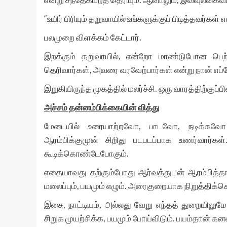
“உயிர் பிரியும் தறுவாயில் உங்களுக்குப் பிடித்தவர்கள்
பலமுறை விளக்கம் கேட்டார்.
இறக்கும் தறுவாயில், என்றோ மாண்டுபோன பெ
தெரிவார்கள், அவரை வரவேற்பார்கள் என்று நான் எ
இறுகியிருந்த முகத்தில் மலர்ச்சி. ஒரு வாரத்திற்க
அச்சம் தன்னம்பிக்கையின் வித்து
மேடையில் உரையாற்றவோ, பாடவோ, நடிக்கவோ வர
ஆரம்பிக்குமுன் சிறிது படபடப்பாக உணர்வார்க
கூடிக்கொண்டேபோகும்.
எதையாவது கற்கும்போது ஆர்வத்துடன் ஆரம்பித்
மலைப்பும், பயமும் எழும். அரைகுறையாக நிறுத்திக்
இசை, நாட்டியம், அல்லது வேறு எந்தத் துறையிலுமே
சிறுக முயற்சிக்க, பயமும் போய்விடும். பயம்தான் கனவ