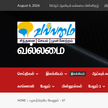
Skip
August 6, 2026
16ஆம் ஆண்டில் வல்லமை மின்னிதழ்
நி
to
content
வல்லமை
செய்திகள்
இலக்கியம்
ஆய்வுக் க
இலக்கியம்
காணொலி
மேலும்
மின்னூல்கள்
மேலும் 1
HOME
பழகத்தெரிய வேணும் – 87