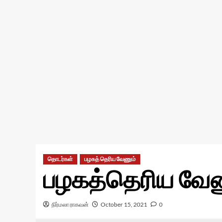
தொடர்கள்
பழகத் தெரிய வேணும்
பழகத்தெரிய வேண
நிர்மலா ராகவன்
October 15, 2021
0