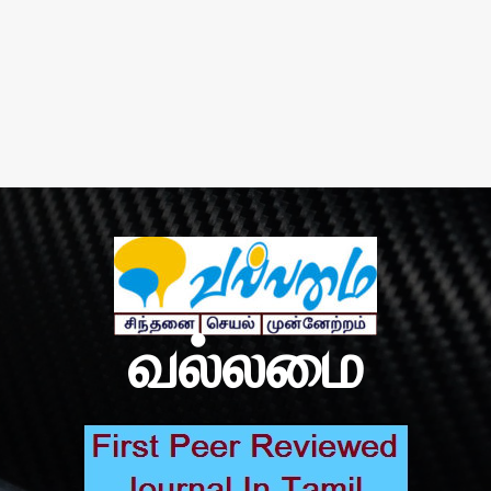
வல்லமை