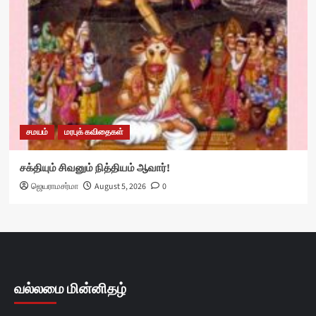
சமயம்
மரபுக் கவிதைகள்
சக்தியும் சிவனும் நித்தியம் ஆவார்!
ஜெயராமசர்மா
August 5, 2026
0
வல்லமை மின்னிதழ்