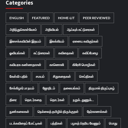
Categories
ENGLISH
FEATURED
HOME-LIT
PEER REVIEWED
அறிந்துகொள்வோம்
அறிவியல்
ஆய்வுக் கட்டுரைகள்
இசைக்கவியின் இதயம்
இலக்கியம்
ஏனைய கவிஞர்கள்
ஓவியங்கள்
கட்டுரைகள்
கவிதைகள்
கவிப்பேழை
கவியரசு கண்ணதாசன்
காணொலி
கிரேசி மொழிகள்
கேள்வி-பதில்
சமயம்
சிறுகதைகள்
செய்திகள்
சேக்கிழார் பா நயம்
ஜோதிடம்
தலையங்கம்
திருமால் திருப்புகழ்
திரை
தொடர்கதை
தொடர்கள்
நறுக்..துணுக்...
நுண்கலைகள்
நெல்லைத் தமிழில் திருக்குறள்
நேர்காணல்கள்
படக்கவிதைப் போட்டிகள்
பத்திகள்
பழகத் தெரிய வேணும்
பொது