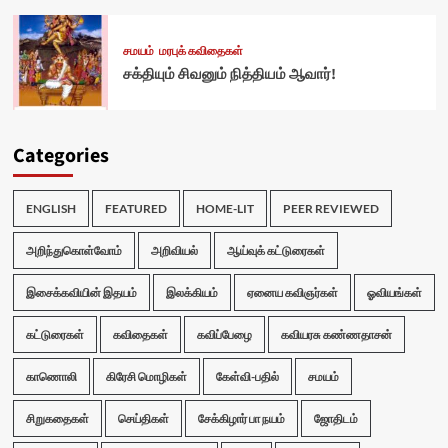
சமயம்
மரபுக் கவிதைகள்
சக்தியும் சிவனும் நித்தியம் ஆவார்!
Categories
ENGLISH
FEATURED
HOME-LIT
PEER REVIEWED
அறிந்துகொள்வோம்
அறிவியல்
ஆய்வுக் கட்டுரைகள்
இசைக்கவியின் இதயம்
இலக்கியம்
ஏனைய கவிஞர்கள்
ஓவியங்கள்
கட்டுரைகள்
கவிதைகள்
கவிப்பேழை
கவியரசு கண்ணதாசன்
காணொலி
கிரேசி மொழிகள்
கேள்வி-பதில்
சமயம்
சிறுகதைகள்
செய்திகள்
சேக்கிழார் பா நயம்
ஜோதிடம்