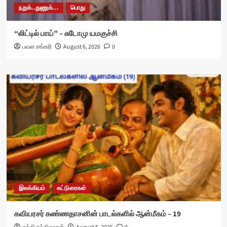
நறுக்..துணுக்...
பொது
“லிட்டில் பாய்” – சுடோமு யமகுச்சி
பவள சங்கரி
August 6, 2026
0
இலக்கியம்
கட்டுரைகள்
கவியரசர் கண்ணதாசனின் பாடல்களில் ஆன்மீகம் – 19