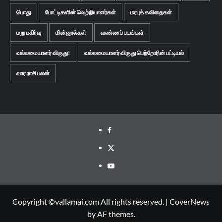
பொது
போட்டிகளின் வெற்றியாளர்கள்
மரபுக் கவிதைகள்
மறு பகிர்வு
மின்னூல்கள்
வண்ணப் படங்கள்
வல்லமையாளர் விருது!
வல்லமையாளர் விருது பெற்றோரின் பட்டியல்
வார ராசி பலன்
Facebook
Twitter
Youtube
Copyright ©vallamai.com All rights reserved.
|
CoverNews
by AF themes.