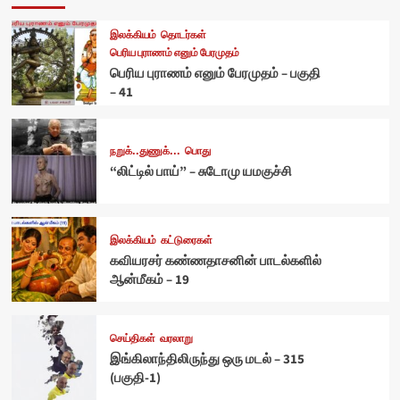
இலக்கியம்
தொடர்கள்
பெரிய புராணம் எனும் பேரமுதம்
பெரிய புராணம் எனும் பேரமுதம் – பகுதி
– 41
நறுக்..துணுக்...
பொது
“லிட்டில் பாய்” – சுடோமு யமகுச்சி
இலக்கியம்
கட்டுரைகள்
கவியரசர் கண்ணதாசனின் பாடல்களில்
ஆன்மீகம் – 19
செய்திகள்
வரலாறு
இங்கிலாந்திலிருந்து ஒரு மடல் – 315
(பகுதி-1)