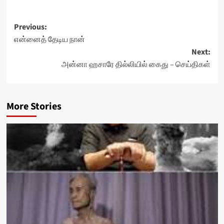
Post
Previous:
என்னைத் தேடிய நான்
navigation
Next:
அன்னா ஹசாரே தில்லியில் கைது – செய்திகள்
More Stories