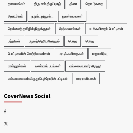
தலையங்கம்
திருமால் திருப்புகழ்
திரை
தொடர்கதை
தொடர்கள்
நறுக்..துணுக்...
நுண்கலைகள்
நெல்லைத் தமிழில் திருக்குறள்
நேர்காணல்கள்
படக்கவிதைப் போட்டிகள்
பத்திகள்
பழகத் தெரிய வேணும்
பொது
பொது
போட்டிகளின் வெற்றியாளர்கள்
மரபுக் கவிதைகள்
மறு பகிர்வு
மின்னூல்கள்
வண்ணப் படங்கள்
வல்லமையாளர் விருது!
வல்லமையாளர் விருது பெற்றோரின் பட்டியல்
வார ராசி பலன்
CoverNews Social
Facebook
Twitter