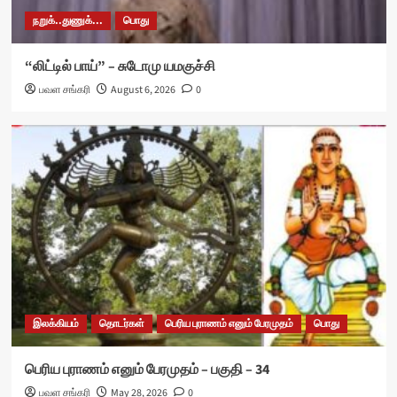
நறுக்..துணுக்...
பொது
“லிட்டில் பாய்” – சுடோமு யமகுச்சி
பவள சங்கரி
August 6, 2026
0
இலக்கியம்
தொடர்கள்
பெரிய புராணம் எனும் பேரமுதம்
பொது
பெரிய புராணம் எனும் பேரமுதம் – பகுதி – 34
பவள சங்கரி
May 28, 2026
0