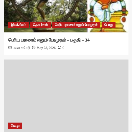
இலக்கியம்
தொடர்கள்
பெரிய புராணம் எனும் பேரமுதம்
பொது
பெரிய புராணம் எனும் பேரமுதம் – பகுதி – 34
பவள சங்கரி
May 28, 2026
0
பொது