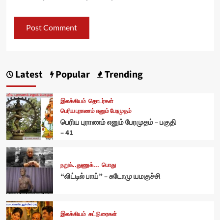
Latest
Popular
Trending
இலக்கியம்
தொடர்கள்
பெரிய புராணம் எனும் பேரமுதம்
பெரிய புராணம் எனும் பேரமுதம் – பகுதி
– 41
நறுக்..துணுக்...
பொது
“லிட்டில் பாய்” – சுடோமு யமகுச்சி
இலக்கியம்
கட்டுரைகள்