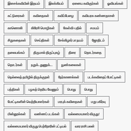
இசைக்கவியின் இதயம்
இலக்கியம்
ஏனைய கவிஞர்கள்
ஓவியங்கள்
கட்டுரைகள்
கவிதைகள்
கவிப்பேழை
கவியரசு கண்ணதாசன்
காணொலி
கிரேசி மொழிகள்
கேள்வி-பதில்
சமயம்
சிறுகதைகள்
செய்திகள்
சேக்கிழார் பா நயம்
ஜோதிடம்
தலையங்கம்
திருமால் திருப்புகழ்
திரை
தொடர்கதை
தொடர்கள்
நறுக்..துணுக்...
நுண்கலைகள்
நெல்லைத் தமிழில் திருக்குறள்
நேர்காணல்கள்
படக்கவிதைப் போட்டிகள்
பத்திகள்
பழகத் தெரிய வேணும்
பொது
பொது
போட்டிகளின் வெற்றியாளர்கள்
மரபுக் கவிதைகள்
மறு பகிர்வு
மின்னூல்கள்
வண்ணப் படங்கள்
வல்லமையாளர் விருது!
வல்லமையாளர் விருது பெற்றோரின் பட்டியல்
வார ராசி பலன்