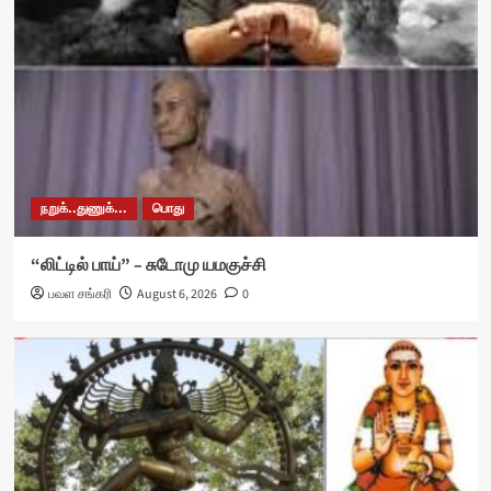
நறுக்..துணுக்...
பொது
“லிட்டில் பாய்” – சுடோமு யமகுச்சி
பவள சங்கரி
August 6, 2026
0