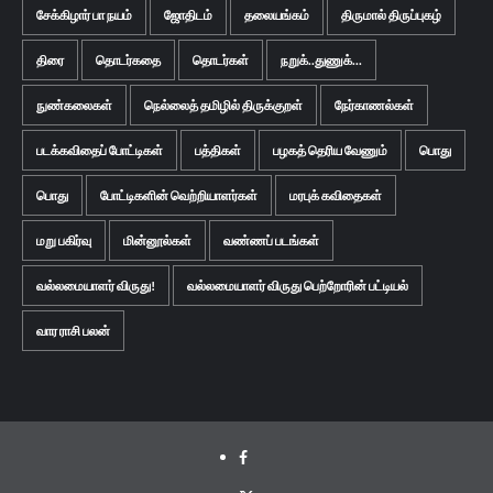
சேக்கிழார் பா நயம்
ஜோதிடம்
தலையங்கம்
திருமால் திருப்புகழ்
திரை
தொடர்கதை
தொடர்கள்
நறுக்..துணுக்...
நுண்கலைகள்
நெல்லைத் தமிழில் திருக்குறள்
நேர்காணல்கள்
படக்கவிதைப் போட்டிகள்
பத்திகள்
பழகத் தெரிய வேணும்
பொது
பொது
போட்டிகளின் வெற்றியாளர்கள்
மரபுக் கவிதைகள்
மறு பகிர்வு
மின்னூல்கள்
வண்ணப் படங்கள்
வல்லமையாளர் விருது!
வல்லமையாளர் விருது பெற்றோரின் பட்டியல்
வார ராசி பலன்
Facebook