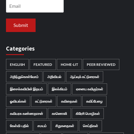
Categories
ENGLISH
FEATURED
HOME-LIT
PEER REVIEWED
அறிந்துகொள்வோம்
அறிவியல்
ஆய்வுக் கட்டுரைகள்
இசைக்கவியின் இதயம்
இலக்கியம்
ஏனைய கவிஞர்கள்
ஓவியங்கள்
கட்டுரைகள்
கவிதைகள்
கவிப்பேழை
கவியரசு கண்ணதாசன்
காணொலி
கிரேசி மொழிகள்
கேள்வி-பதில்
சமயம்
சிறுகதைகள்
செய்திகள்