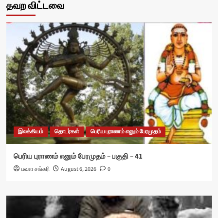
தவற விட்டவை
இலக்கியம்
தொடர்கள்
பெரிய புராணம் எனும் பேரமுதம்
பெரிய புராணம் எனும் பேரமுதம் – பகுதி – 41
பவள சங்கரி
August 6, 2026
0