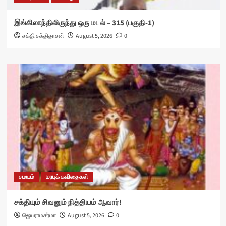
இங்கிலாந்திலிருந்து ஒரு மடல் – 315 (பகுதி-1)
சக்தி சக்திதாசன்
August 5, 2026
0
சமயம்
மரபுக் கவிதைகள்
சக்தியும் சிவனும் நித்தியம் ஆவார்!
ஜெயராமசர்மா
August 5, 2026
0