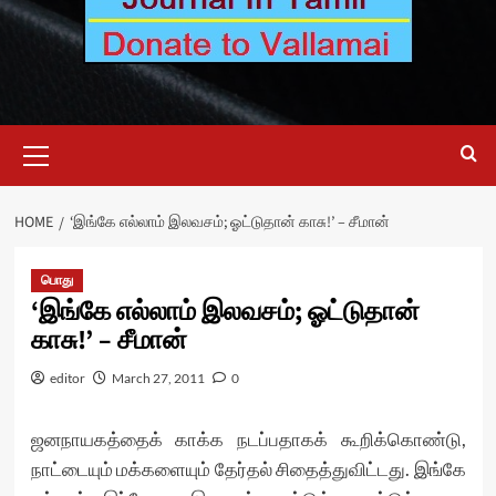
Primary
Menu
HOME
‘இங்கே எல்லாம் இலவசம்; ஓட்டுதான் காசு!’ – சீமான்
பொது
‘இங்கே எல்லாம் இலவசம்; ஓட்டுதான்
காசு!’ – சீமான்
editor
March 27, 2011
0
ஜனநாயகத்தைக் காக்க நடப்பதாகக் கூறிக்கொண்டு,
நாட்டையும் மக்களையும் தேர்தல் சிதைத்துவிட்டது. இங்கே