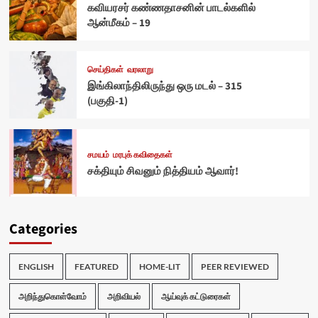
கவியரசர் கண்ணதாசனின் பாடல்களில்
ஆன்மீகம் – 19
செய்திகள்
வரலாறு
இங்கிலாந்திலிருந்து ஒரு மடல் – 315
(பகுதி-1)
சமயம்
மரபுக் கவிதைகள்
சக்தியும் சிவனும் நித்தியம் ஆவார்!
Categories
ENGLISH
FEATURED
HOME-LIT
PEER REVIEWED
அறிந்துகொள்வோம்
அறிவியல்
ஆய்வுக் கட்டுரைகள்