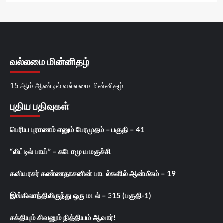
வல்லமை மின்னிதழ்
15 ஆம் ஆண்டில் வல்லமை மின்னிதழ்
புதிய பதிவுகள்
பெரிய புராணம் எனும் பேரமுதம் – பகுதி – 41
“லிட்டில் பாய்” – சுடோமு யமகுச்சி
கவியரசர் கண்ணதாசனின் பாடல்களில் ஆன்மீகம் – 19
இங்கிலாந்திலிருந்து ஒரு மடல் – 315 (பகுதி-1)
சக்தியும் சிவனும் நித்தியம் ஆவார்!