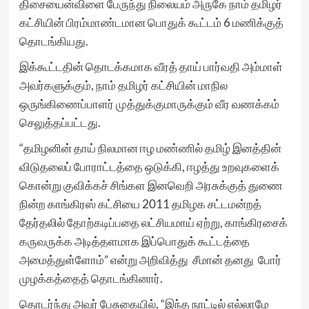
திசையைன்விளை பேருந்து நிலையம் அருகே நாம் தமிழர்
கட்சியின் பிரம்மாண்டமான பொதுக் கூட்டம் 6 மணிக்குத்
தொடங்கியது.
இக்கூட்டதின் தொடக்கமாக வீரத் தாய் பார்வதி அம்மாள்
அவர்களுக்கும், நாம் தமிழர் கட்சியின் மாநில
ஒருங்கிணைப்பாளர் முத்துக்குமாருக்கும் வீர வணக்கம்
செலுத்தப்பட்டது.
“தமிழனின் தாய் நிலமான ஈழ மண்ணில் தமிழ் இனத்தின்
விடுதலைப் போராட்டத்தை ஒடுக்கி, ஈழத்து உறவுகளைக்
கொன்று குவிக்கச் சிங்கள இனவெறி அரசுக்குத் துணை
நின்ற காங்கிரஸ் கட்சியை 2011 தமிழக சட்டமன்றத்
தேர்தலில் தோற்கடிப்பதை லட்சியமாய் ஏற்று, காங்கிரசைக்
கருவருக்க அடித்தளமாக இப்பொதுக் கூட்டத்தை
அமைத்துள்ளோம்” என்று அறிவித்து சீமான் தனது போர்
முழக்கத்தைத் தொடங்கினார்.
தொடர்ந்து அவர் பேசுகையில், “இந்த நாட்டில் எல்லாமே