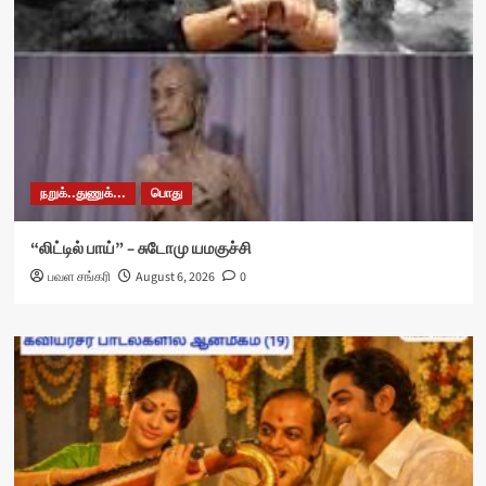
நறுக்..துணுக்...
பொது
“லிட்டில் பாய்” – சுடோமு யமகுச்சி
பவள சங்கரி
August 6, 2026
0