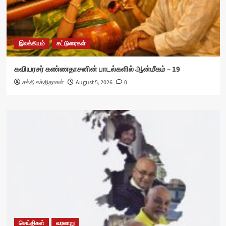
இலக்கியம்
கட்டுரைகள்
கவியரசர் கண்ணதாசனின் பாடல்களில் ஆன்மீகம் – 19
சக்தி சக்திதாசன்
August 5, 2026
0
செய்திகள்
வரலாறு