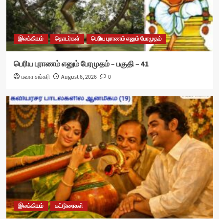
இலக்கியம்
தொடர்கள்
பெரிய புராணம் எனும் பேரமுதம்
பெரிய புராணம் எனும் பேரமுதம் – பகுதி – 41
பவள சங்கரி
August 6, 2026
0
இலக்கியம்
கட்டுரைகள்