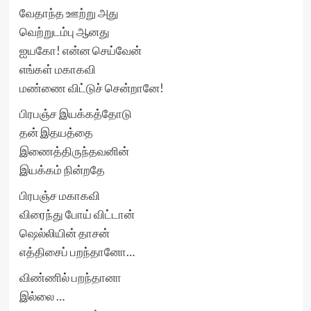
வேதாந்த ஊற்று அது
வெற்றுடம்பு ஆனது
ஐயகோ! என்ன செய்வேன்
எங்கள் மகாகவி
மண்ணை விட்டுச் சென்றானே!
பிரபஞ்ச இயக்கத்தோடு
தன் இதயத்தை
இணைத்திருந்தவனின்
இயக்கம் நின்றதே
பிரபஞ்ச மகாகவி
விரைந்து போய் விட்டான்
ஷெல்லியின் தாசன்
எத்திசைப் பறந்தானோ…
விண்ணில் பறந்தானா
இல்லை …