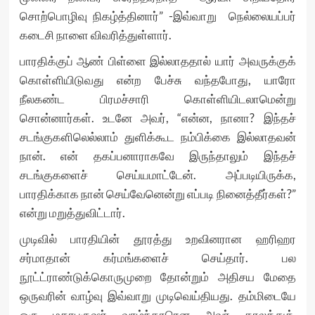
சொற்பொழிவு நிகழ்த்தினார்” -இவ்வாறு நெல்லையப்பர்
கடைசி நாளை விவரித்துள்ளார்.
பாரதிக்குப் ஆண் பிள்ளை இல்லாததால் யார் அவருக்குக்
கொள்ளியிடுவது என்ற பேச்சு வந்தபோது, யாரோ
நீலகண்ட பிரமச்சாரி கொள்ளியிடலாமென்று
சொன்னார்கள். உடனே அவர், “என்ன, நானா? இந்தச்
சடங்குகளிலெல்லாம் துளிக்கூட நம்பிக்கை இல்லாதவன்
நான். என் தகப்பனாராகவே இருந்தாலும் இந்தச்
சடங்குகளைச் செய்யமாட்டேன். அப்படியிருக்க,
பாரதிக்காக நான் செய்வேனென்று எப்படி நினைத்தீர்கள்?”
என்று மறுத்துவிட்டார்.
முடிவில் பாரதியின் தூரத்து உறவினரான ஹரிஹர
சர்மாதான் கர்மங்களைச் செய்தார். பல
நூட்ட்ராண்டுக்கொருமுறை தோன்றும் அதிசய மேதை
ஒருவரின் வாழ்வு இவ்வாறு முடிவெய்தியது. தம்மிடையே
ஒரு மகாபுருஷர் வாழ்ந்தாரென அவர் காலத்துத்