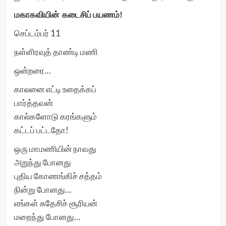
மகாகவியின்
கடைசிப்
பயணம்
!
செப்டம்பர் 11
நள்ளிரவுத் தாண்டி மணி
ஒன்றரை…
காலனை எட்டி உதைக்கப்
பார்த்தவன்
கால்களோடு கரங்களும்
கட்டப் பட்டதோ!
ஒரு மாமணியின் நாவது
அறுந்து போனது
புதிய கோணங்கிச் சத்தம்
நின்று போனது…
எங்கள் சுதேசிச் சூரியன்
மறைந்து போனது…