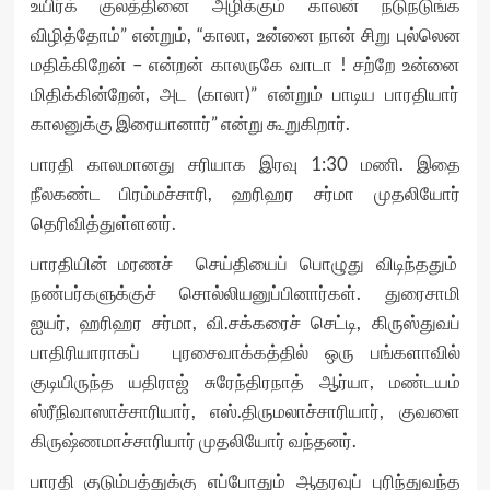
உயிர்க் குலத்தினை அழிக்கும் காலன் நடுநடுங்க
விழித்தோம்” என்றும், “காலா, உன்னை நான் சிறு புல்லென
மதிக்கிறேன் – என்றன் காலருகே வாடா ! சற்றே உன்னை
மிதிக்கின்றேன், அட (காலா)” என்றும் பாடிய பாரதியார்
காலனுக்கு இரையானார்” என்று கூறுகிறார்.
பாரதி காலமானது சரியாக இரவு 1:30 மணி. இதை
நீலகண்ட பிரம்மச்சாரி, ஹரிஹர சர்மா முதலியோர்
தெரிவித்துள்ளனர்.
பாரதியின் மரணச் செய்தியைப் பொழுது விடிந்ததும்
நண்பர்களுக்குச் சொல்லியனுப்பினார்கள். துரைசாமி
ஐயர், ஹரிஹர சர்மா, வி.சக்கரைச் செட்டி, கிருஸ்துவப்
பாதிரியாராகப் புரசைவாக்கத்தில் ஒரு பங்களாவில்
குடியிருந்த யதிராஜ் சுரேந்திரநாத் ஆர்யா, மண்டயம்
ஸ்ரீநிவாஸாச்சாரியார், எஸ்.திருமலாச்சாரியார், குவளை
கிருஷ்ணமாச்சாரியார் முதலியோர் வந்தனர்.
பாரதி குடும்பத்துக்கு எப்போதும் ஆதரவுப் புரிந்துவந்த