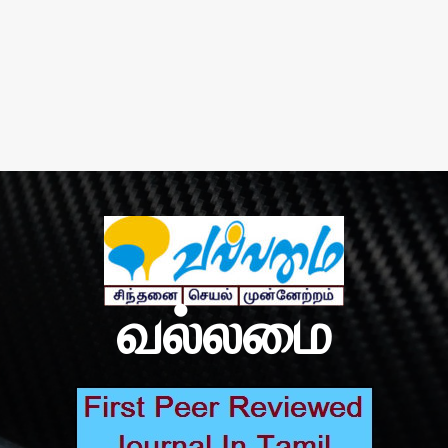
வல்லமை