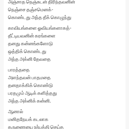
அஞ்சாத நெஞ்சுடன் திரிந்தவனின்
நெஞ்சை தஞ்சமெனக்-
கொண்டது அந்த தீக் கொழுந்து
காவியங்களை ஓவியங்களாகத்-
தீட்டியவனின் கரங்களை
தனது கன்னங்களோடு
ஒத்திக் கொண்டது
அந்த அக்னி தேவதை
பாரத்ததை
அளந்தவன் பாதமதை
தனதாக்கிக் கொண்டு
பரதமும் ஆடிக் களித்தது
அந்த அக்னிக் கன்னி.
ஆனால்
மனிதநேயக் கடலாக
கருணையை உற்பத்தி செய்த