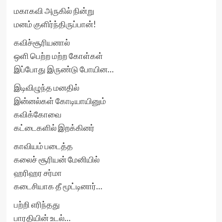
மகாகவி அருகில் நின்று
மனம் குளிர்ந்திருப்பான்!
கவிச்சூரியனால்
ஒளி பெற்ற மற்ற கோள்கள்
இப்போது இருண்டு போயின…
இடிவிழுந்த மனதில்
இன்னல்கள் கோடியாயினும்
கவிக்கோவை
கட்டைகளில் இறக்கினர்
காவியம் படைத்த
கலைச் சூரியன் மேனியில்
ஹரிஹர சர்மா
கடைசியாக தீ மூட்டினார்…
பற்றி எரிந்தது
பாரதியின் உடல்…