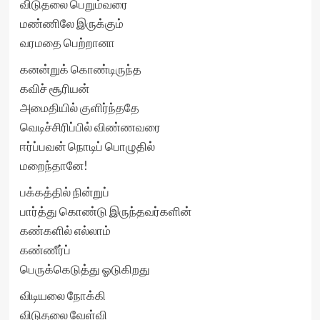
விடுதலை பெறும்வரை
மண்ணிலே இருக்கும்
வரமதை பெற்றானா
கனன்றுக் கொண்டிருந்த
கவிச் சூரியன்
அமைதியில் குளிர்ந்ததே
வெடிச்சிரிப்பில் விண்ணவரை
ஈர்ப்பவன் நொடிப் பொழுதில்
மறைந்தானே!
பக்கத்தில் நின்றுப்
பார்த்து கொண்டு இருந்தவர்களின்
கண்களில் எல்லாம்
கண்ணீர்ப்
பெருக்கெடுத்து ஓடுகிறது
விடியலை நோக்கி
விடுதலை வேள்வி