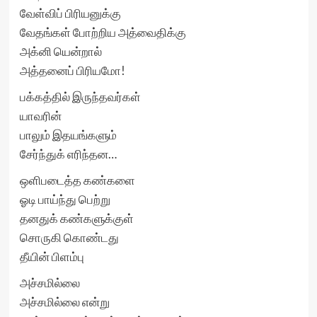
வேள்விப் பிரியனுக்கு
வேதங்கள் போற்றிய அத்வைதிக்கு
அக்னி யென்றால்
அத்தனைப் பிரியமோ!
பக்கத்தில் இருந்தவர்கள்
யாவரின்
பாலும் இதயங்களும்
சேர்ந்துக் எரிந்தன…
ஒளிபடைத்த கண்களை
ஓடி பாய்ந்து பெற்று
தனதுக் கண்களுக்குள்
சொருகி கொண்டது
தீயின் பிளம்பு
அச்சமில்லை
அச்சமில்லை என்று