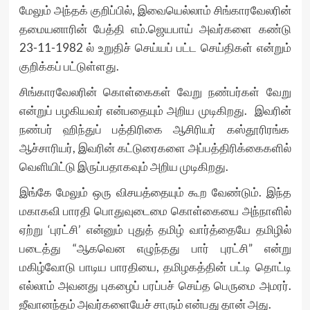
மேலும் அந்தக் குறிப்பில், இவையெல்லாம் சிங்காரவேலரின்
தமையனாரின் பேத்தி எம்.ஜெயபாய் அவர்களை கண்டு
23-11-1982 ல் உறுதிச் செய்யப் பட்ட செய்திகள் என்றும்
குறிக்கப் பட்டுள்ளது.
சிங்காரவேலரின் கொள்கைகள் வேறு நண்பர்கள் வேறு
என்றுப் பழகியவர் என்பதையும் அறிய முடிகிறது. இவரின்
நண்பர் ஹிந்துப் பத்திரிகை ஆசிரியர் கஸ்தூரிரங்க
ஆச்சாரியர், இவரின் கட்டுரைகளை அப்பத்திரிக்கைகளில்
வெளியிட்டு இருப்பதாகவும் அறிய முடிகிறது.
இங்கே மேலும் ஒரு விசயத்தையும் கூற வேண்டும். இந்த
மகாகவி பாரதி பொதுவுடைமை கொள்கையை அந்நாளில்
ஏற்று ‘புரட்சி’ என்னும் புதுத் தமிழ் வார்த்தையே தமிழில்
படைத்து “ஆகவென எழுந்தது பார் புரட்சி” என்று
மகிழ்வோடு பாடிய பாரதியை, தமிழகத்தின் பட்டி தொட்டி
எல்லாம் அவனது புகழைப் பரப்பச் செய்த பெருமை அமரர்.
ஜீவானந்தம் அவர்களையேச் சாரும் என்பது தான் அது.