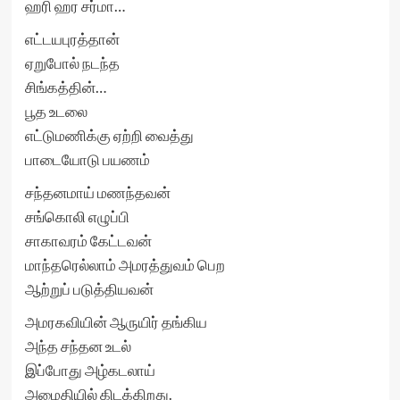
ஹரி ஹர சர்மா…
எட்டயபுரத்தான்
ஏறுபோல் நடந்த
சிங்கத்தின்…
பூத உடலை
எட்டுமணிக்கு ஏற்றி வைத்து
பாடையோடு பயணம்
சந்தனமாய் மணந்தவன்
சங்கொலி எழுப்பி
சாகாவரம் கேட்டவன்
மாந்தரெல்லாம் அமரத்துவம் பெற
ஆற்றுப் படுத்தியவன்
அமரகவியின் ஆருயிர் தங்கிய
அந்த சந்தன உடல்
இப்போது அழ்கடலாய்
அமைதியில் கிடக்கிறது.