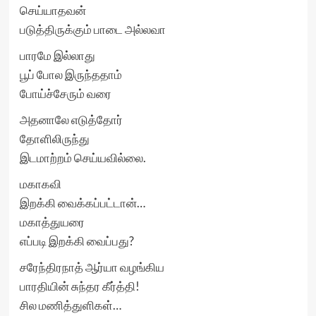
செய்யாதவன்
படுத்திருக்கும் பாடை அல்லவா
பாரமே இல்லாது
பூப் போல இருந்ததாம்
போய்ச்சேரும் வரை
அதனாலே எடுத்தோர்
தோளிலிருந்து
இடமாற்றம் செய்யவில்லை.
மகாகவி
இறக்கி வைக்கப்பட்டான்…
மகாத்துயரை
எப்படி இறக்கி வைப்பது?
சரேந்திரநாத் ஆர்யா வழங்கிய
பாரதியின் சுந்தர கீர்த்தி!
சில மணித்துளிகள்…