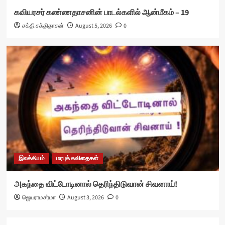
கவியரசர் கண்ணதாசனின் பாடல்களில் ஆன்மீகம் – 19
சக்தி சக்திதாசன்
August 5, 2026
0
இலக்கியம்
மரபுக் கவிதைகள்
அகந்தை விட்டோடினால் தெரிந்திடுவான் சிவனாய்!
ஜெயராமசர்மா
August 3, 2026
0