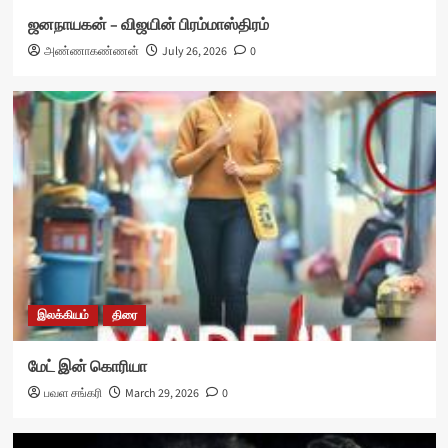
ஜனநாயகன் – விஜயின் பிரம்மாஸ்திரம்
அண்ணாகண்ணன்
July 26, 2026
0
இலக்கியம்
திரை
மேட் இன் கொரியா
பவள சங்கரி
March 29, 2026
0