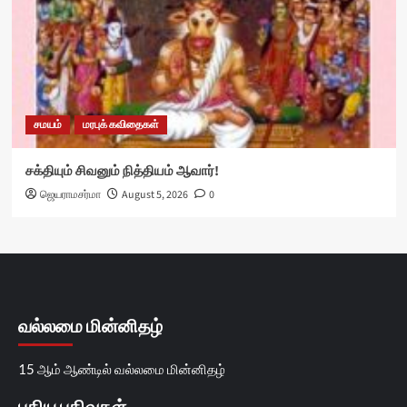
சமயம்
மரபுக் கவிதைகள்
சக்தியும் சிவனும் நித்தியம் ஆவார்!
ஜெயராமசர்மா
August 5, 2026
0
வல்லமை மின்னிதழ்
15 ஆம் ஆண்டில் வல்லமை மின்னிதழ்