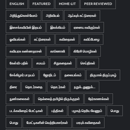
ENGLISH
FEATURED
HOME-LIT
PEER REVIEWED
அறிந்துகொள்வோம்
அறிவியல்
ஆய்வுக் கட்டுரைகள்
இசைக்கவியின் இதயம்
இலக்கியம்
ஏனைய கவிஞர்கள்
ஓவியங்கள்
கட்டுரைகள்
கவிதைகள்
கவிப்பேழை
கவியரசு கண்ணதாசன்
காணொலி
கிரேசி மொழிகள்
கேள்வி-பதில்
சமயம்
சிறுகதைகள்
செய்திகள்
சேக்கிழார் பா நயம்
ஜோதிடம்
தலையங்கம்
திருமால் திருப்புகழ்
திரை
தொடர்கதை
தொடர்கள்
நறுக்..துணுக்...
நுண்கலைகள்
நெல்லைத் தமிழில் திருக்குறள்
நேர்காணல்கள்
படக்கவிதைப் போட்டிகள்
பத்திகள்
பழகத் தெரிய வேணும்
பொது
பொது
போட்டிகளின் வெற்றியாளர்கள்
மரபுக் கவிதைகள்