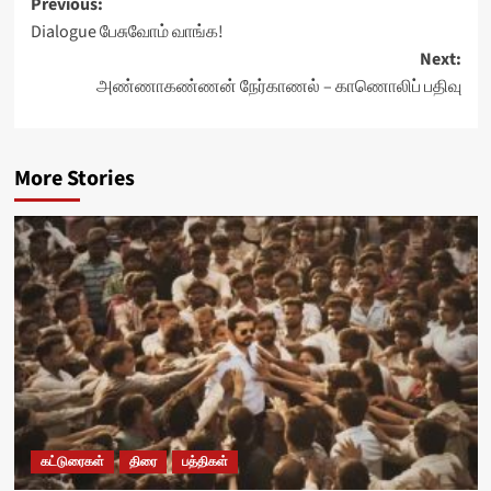
Post
Previous:
Dialogue பேசுவோம் வாங்க!
navigation
Next:
அண்ணாகண்ணன் நேர்காணல் – காணொலிப் பதிவு
More Stories
கட்டுரைகள்
திரை
பத்திகள்