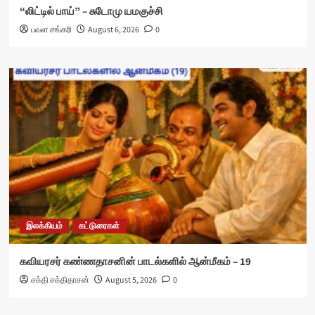
“லிட்டில் பாய்” – சுடோமு யமகுச்சி
பவள சங்கரி
August 6, 2026
0
இலக்கியம்
கட்டுரைகள்
கவியரசர் கண்ணதாசனின் பாடல்களில் ஆன்மீகம் – 19
சக்தி சக்திதாசன்
August 5, 2026
0