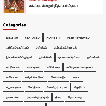
சமயம்
மரபுக் கவிதைகள்
சக்தியும் சிவனும் நித்தியம் ஆவார்!
Categories
ENGLISH
FEATURED
HOME-LIT
PEER REVIEWED
அறிந்துகொள்வோம்
அறிவியல்
ஆய்வுக் கட்டுரைகள்
இசைக்கவியின் இதயம்
இலக்கியம்
ஏனைய கவிஞர்கள்
ஓவியங்கள்
கட்டுரைகள்
கவிதைகள்
கவிப்பேழை
கவியரசு கண்ணதாசன்
காணொலி
கிரேசி மொழிகள்
கேள்வி-பதில்
சமயம்
சிறுகதைகள்
செய்திகள்
சேக்கிழார் பா நயம்
ஜோதிடம்
தலையங்கம்
திருமால் திருப்புகழ்
திரை
தொடர்கதை