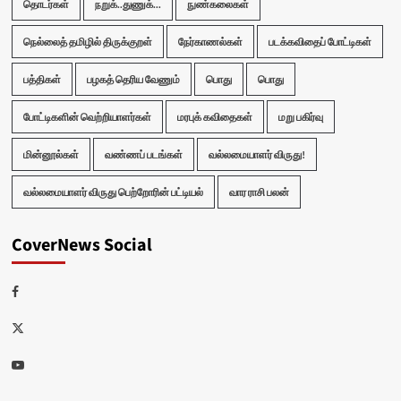
தொடர்கள்
நறுக்..துணுக்...
நுண்கலைகள்
நெல்லைத் தமிழில் திருக்குறள்
நேர்காணல்கள்
படக்கவிதைப் போட்டிகள்
பத்திகள்
பழகத் தெரிய வேணும்
பொது
பொது
போட்டிகளின் வெற்றியாளர்கள்
மரபுக் கவிதைகள்
மறு பகிர்வு
மின்னூல்கள்
வண்ணப் படங்கள்
வல்லமையாளர் விருது!
வல்லமையாளர் விருது பெற்றோரின் பட்டியல்
வார ராசி பலன்
CoverNews Social
Facebook
Twitter
Youtube