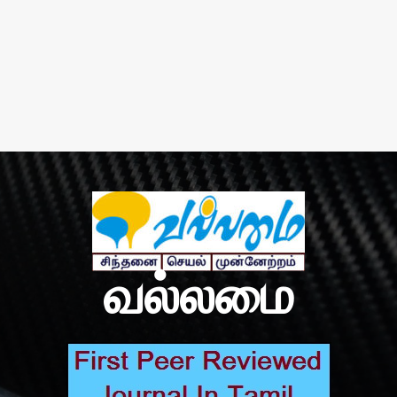
வல்லமை