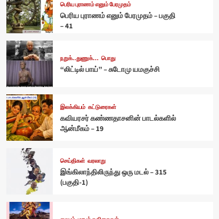
பெரிய புராணம் எனும் பேரமுதம்
பெரிய புராணம் எனும் பேரமுதம் – பகுதி
– 41
நறுக்..துணுக்...
பொது
“லிட்டில் பாய்” – சுடோமு யமகுச்சி
இலக்கியம்
கட்டுரைகள்
கவியரசர் கண்ணதாசனின் பாடல்களில்
ஆன்மீகம் – 19
செய்திகள்
வரலாறு
இங்கிலாந்திலிருந்து ஒரு மடல் – 315
(பகுதி-1)