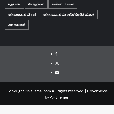
மறு பகிர்வு
மின்னூல்கள்
வண்ணப் படங்கள்
வல்லமையாளர் விருது!
வல்லமையாளர் விருது பெற்றோரின் பட்டியல்
வார ராசி பலன்
Facebook
Twitter
Youtube
Copyright ©vallamai.com All rights reserved.
|
CoverNews
by AF themes.