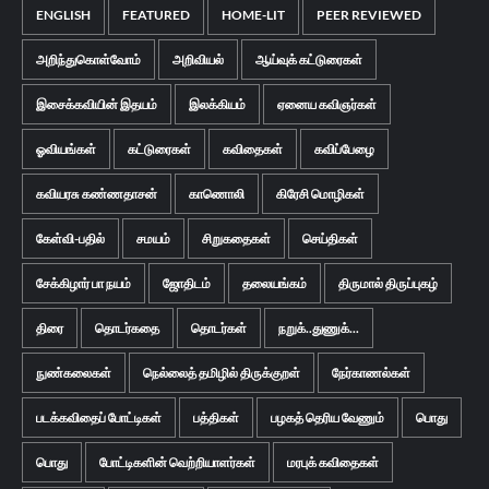
ENGLISH
FEATURED
HOME-LIT
PEER REVIEWED
அறிந்துகொள்வோம்
அறிவியல்
ஆய்வுக் கட்டுரைகள்
இசைக்கவியின் இதயம்
இலக்கியம்
ஏனைய கவிஞர்கள்
ஓவியங்கள்
கட்டுரைகள்
கவிதைகள்
கவிப்பேழை
கவியரசு கண்ணதாசன்
காணொலி
கிரேசி மொழிகள்
கேள்வி-பதில்
சமயம்
சிறுகதைகள்
செய்திகள்
சேக்கிழார் பா நயம்
ஜோதிடம்
தலையங்கம்
திருமால் திருப்புகழ்
திரை
தொடர்கதை
தொடர்கள்
நறுக்..துணுக்...
நுண்கலைகள்
நெல்லைத் தமிழில் திருக்குறள்
நேர்காணல்கள்
படக்கவிதைப் போட்டிகள்
பத்திகள்
பழகத் தெரிய வேணும்
பொது
பொது
போட்டிகளின் வெற்றியாளர்கள்
மரபுக் கவிதைகள்