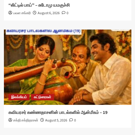
“லிட்டில் பாய்” – சுடோமு யமகுச்சி
பவள சங்கரி
August 6, 2026
0
இலக்கியம்
கட்டுரைகள்
கவியரசர் கண்ணதாசனின் பாடல்களில் ஆன்மீகம் – 19
சக்தி சக்திதாசன்
August 5, 2026
0