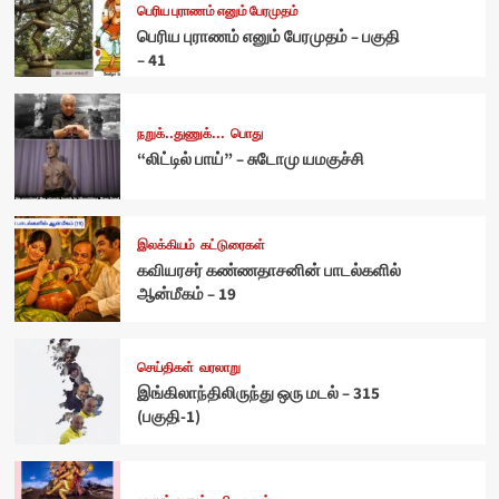
பெரிய புராணம் எனும் பேரமுதம்
பெரிய புராணம் எனும் பேரமுதம் – பகுதி
– 41
நறுக்..துணுக்...
பொது
“லிட்டில் பாய்” – சுடோமு யமகுச்சி
இலக்கியம்
கட்டுரைகள்
கவியரசர் கண்ணதாசனின் பாடல்களில்
ஆன்மீகம் – 19
செய்திகள்
வரலாறு
இங்கிலாந்திலிருந்து ஒரு மடல் – 315
(பகுதி-1)