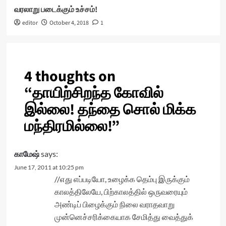
வரலாறு படைக்கும் உச்சம்!
editor
October 4, 2018
1
4 thoughts on
“
தாயிற்சிறந்த கோவில்
இல்லை! தந்தை சொல் மிக்க
மந்திரமில்லை!
”
காமேஷ்
says:
June 17, 2011 at 10:25 pm
//எது எப்படியோ, உழைக்க தெம்பு இருக்கும்
காலத்திலேயே, பிற்காலத்தில் ஒருவரையும்
அண்டிப் பிழைக்கும் நிலை வராதவாறு
முன்னெச்சரிக்கையாக சேமித்து வைத்துக்