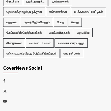
தொடர்கள்
நறுக்..துணுக்...
நுண்கலைகள்
நெல்லைத் தமிழில் திருக்குறள்
நேர்காணல்கள்
படக்கவிதைப் போட்டிகள்
பத்திகள்
பழகத் தெரிய வேணும்
பொது
பொது
போட்டிகளின் வெற்றியாளர்கள்
மரபுக் கவிதைகள்
மறு பகிர்வு
மின்னூல்கள்
வண்ணப் படங்கள்
வல்லமையாளர் விருது!
வல்லமையாளர் விருது பெற்றோரின் பட்டியல்
வார ராசி பலன்
CoverNews Social
Facebook
Twitter
Youtube