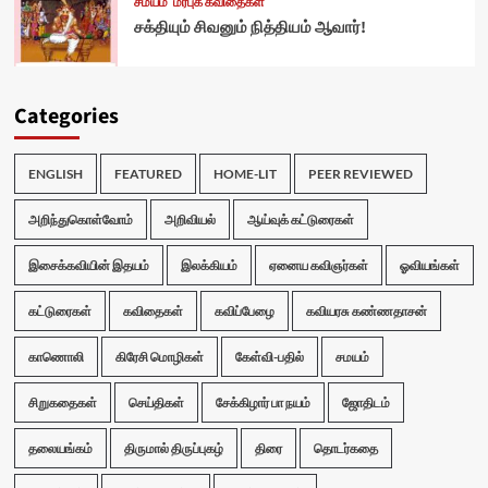
சமயம்
மரபுக் கவிதைகள்
சக்தியும் சிவனும் நித்தியம் ஆவார்!
Categories
ENGLISH
FEATURED
HOME-LIT
PEER REVIEWED
அறிந்துகொள்வோம்
அறிவியல்
ஆய்வுக் கட்டுரைகள்
இசைக்கவியின் இதயம்
இலக்கியம்
ஏனைய கவிஞர்கள்
ஓவியங்கள்
கட்டுரைகள்
கவிதைகள்
கவிப்பேழை
கவியரசு கண்ணதாசன்
காணொலி
கிரேசி மொழிகள்
கேள்வி-பதில்
சமயம்
சிறுகதைகள்
செய்திகள்
சேக்கிழார் பா நயம்
ஜோதிடம்
தலையங்கம்
திருமால் திருப்புகழ்
திரை
தொடர்கதை