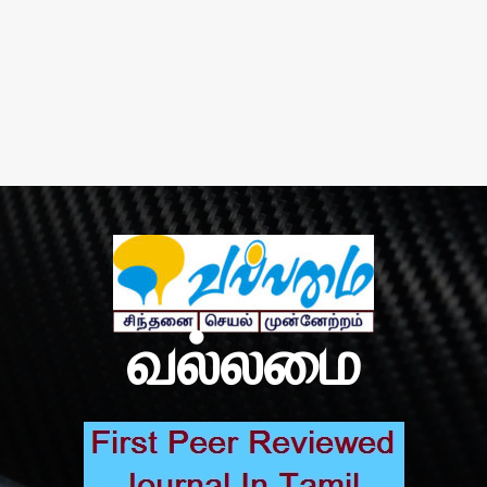
வல்லமை