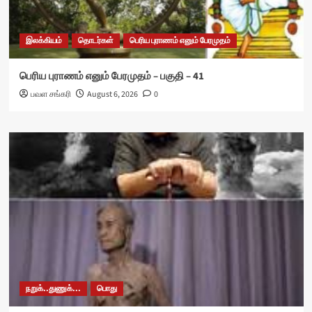
இலக்கியம்
தொடர்கள்
பெரிய புராணம் எனும் பேரமுதம்
பெரிய புராணம் எனும் பேரமுதம் – பகுதி – 41
பவள சங்கரி
August 6, 2026
0
நறுக்..துணுக்...
பொது