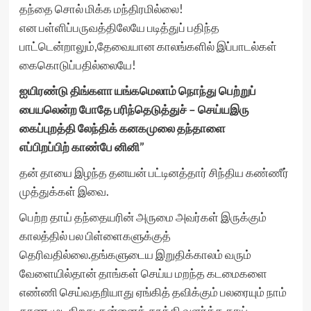
தந்தை சொல் மிக்க மந்திரமில்லை!
என பள்ளிப்பருவத்திலேயே படித்துப் பதிந்த
பாட்டென்றாலும்,தேவையான காலங்களில் இப்பாடல்கள்
கைகொடுப்பதில்லையே!
ஐயிரண்டு திங்களா யங்கமெலாம் நொந்து பெற்றுப்
பையலென்ற போதே பரிந்தெடுத்துச் – செய்யஇரு
கைப்புறத்தி லேந்திக் கனகமுலை தந்தாளை
எப்பிறப்பிற் காண்பே னினி”
தன் தாயை இழந்த தனயன் பட்டினத்தார் சிந்திய கண்ணீர்
முத்துக்கள் இவை.
பெற்ற தாய் தந்தையரின் அருமை அவர்கள் இருக்கும்
காலத்தில் பல பிள்ளைகளுக்குத்
தெரிவதில்லை.தங்களுடைய இறுதிக்காலம் வரும்
வேளையில்தான் தாங்கள் செய்ய மறந்த கடமைகளை
எண்ணி செய்வதறியாது ஏங்கித் தவிக்கும் பலரையும் நாம்
காண முடிகிறது.தன்னைத் தூக்கி வளர்த்த தாய்