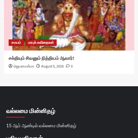
சமயம்
மரபுக் கவிதைகள்
சக்தியும் சிவனும் நித்தியம் ஆவார்!
ஜெயராமசர்மா
August 5, 2026
0
வல்லமை மின்னிதழ்
15 ஆம் ஆண்டில் வல்லமை மின்னிதழ்