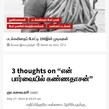
நுண்கலைகள்
படக்கவிதைப் போட்டிகள்
போட்டிகளின் வெற்றியாளர்கள்
வண்ணப் படங்கள்
படக்கவிதைப் போட்டி 298இன் முடிவுகள்
மேகலா இராமமூர்த்தி
March 18, 2021
0
3 thoughts on “
என்
பார்வையில் கண்ணதாசன்
”
ஞா.கலையரசி
says:
May 27, 2014 at 10:25 am
மதிப்பிற்குரிய வல்லமை ஆசிரியருக்கு,