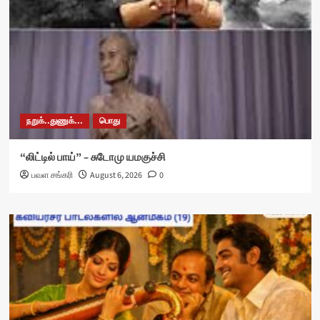
நறுக்..துணுக்...
பொது
“லிட்டில் பாய்” – சுடோமு யமகுச்சி
பவள சங்கரி
August 6, 2026
0