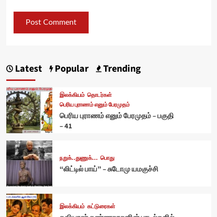
Latest
Popular
Trending
இலக்கியம்
தொடர்கள்
பெரிய புராணம் எனும் பேரமுதம்
பெரிய புராணம் எனும் பேரமுதம் – பகுதி
– 41
நறுக்..துணுக்...
பொது
“லிட்டில் பாய்” – சுடோமு யமகுச்சி
இலக்கியம்
கட்டுரைகள்