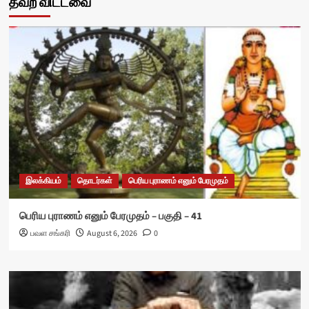
தவற விட்டவை
இலக்கியம்
தொடர்கள்
பெரிய புராணம் எனும் பேரமுதம்
பெரிய புராணம் எனும் பேரமுதம் – பகுதி – 41
பவள சங்கரி
August 6, 2026
0