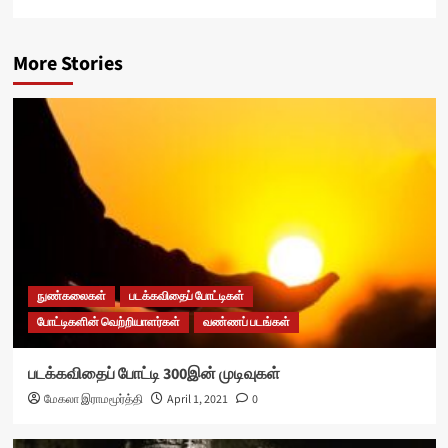
More Stories
நுண்கலைகள்
படக்கவிதைப் போட்டிகள்
போட்டிகளின் வெற்றியாளர்கள்
வண்ணப் படங்கள்
படக்கவிதைப் போட்டி 300இன் முடிவுகள்
மேகலா இராமமூர்த்தி
April 1, 2021
0