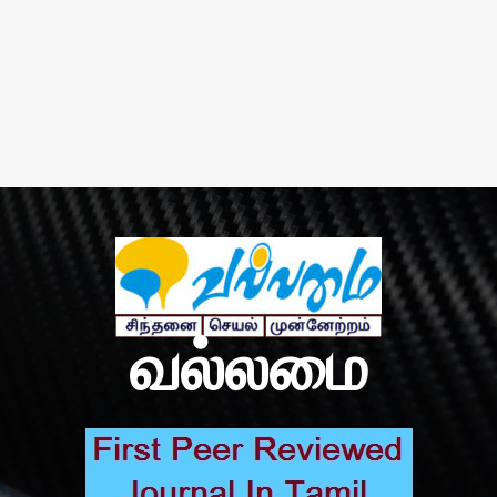
வல்லமை