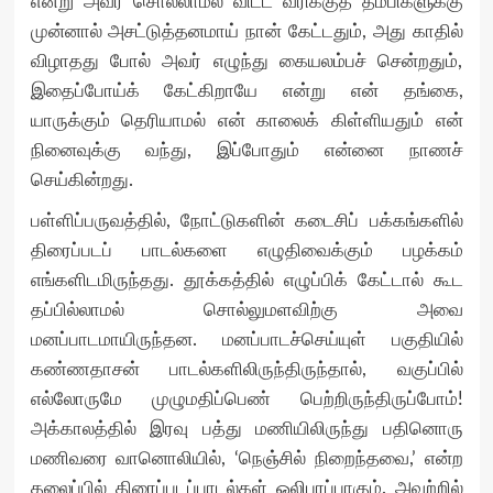
என்று அவர் சொல்லாமல் விட்ட வரிக்குத் தம்பிகளுக்கு
முன்னால் அசட்டுத்தனமாய் நான் கேட்டதும், அது காதில்
விழாதது போல் அவர் எழுந்து கையலம்பச் சென்றதும்,
இதைப்போய்க் கேட்கிறாயே என்று என் தங்கை,
யாருக்கும் தெரியாமல் என் காலைக் கிள்ளியதும் என்
நினைவுக்கு வந்து, இப்போதும் என்னை நாணச்
செய்கின்றது.
பள்ளிப்பருவத்தில், நோட்டுகளின் கடைசிப் பக்கங்களில்
திரைப்படப் பாடல்களை எழுதிவைக்கும் பழக்கம்
எங்களிடமிருந்தது. தூக்கத்தில் எழுப்பிக் கேட்டால் கூட
தப்பில்லாமல் சொல்லுமளவிற்கு அவை
மனப்பாடமாயிருந்தன. மனப்பாடச்செய்யுள் பகுதியில்
கண்ணதாசன் பாடல்களிலிருந்திருந்தால், வகுப்பில்
எல்லோருமே முழுமதிப்பெண் பெற்றிருந்திருப்போம்!
அக்காலத்தில் இரவு பத்து மணியிலிருந்து பதினொரு
மணிவரை வானொலியில், ‘நெஞ்சில் நிறைந்தவை,’ என்ற
தலைப்பில் திரைப்படப்பாடல்கள் ஒலிபரப்பாகும். அவற்றில்