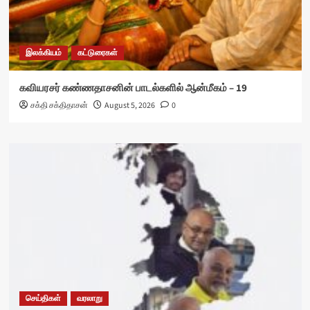
இலக்கியம்
கட்டுரைகள்
கவியரசர் கண்ணதாசனின் பாடல்களில் ஆன்மீகம் – 19
சக்தி சக்திதாசன்
August 5, 2026
0
செய்திகள்
வரலாறு