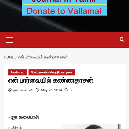
Primary
Menu
HOME
என் பார்வையில் கண்ணதாசன்
Featured
போட்டிகளின் வெற்றியாளர்கள்
என் பார்வையில் கண்ணதாசன்
ஞா. கலையரசி
May 26, 2014
3
–ஞா.கலையரசி
கவிஞர்,