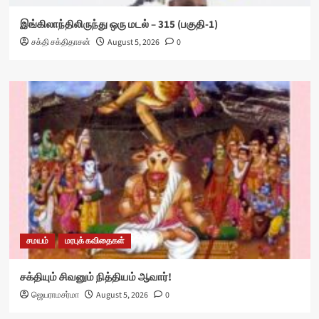
இங்கிலாந்திலிருந்து ஒரு மடல் – 315 (பகுதி-1)
சக்தி சக்திதாசன்
August 5, 2026
0
சமயம்
மரபுக் கவிதைகள்
சக்தியும் சிவனும் நித்தியம் ஆவார்!
ஜெயராமசர்மா
August 5, 2026
0