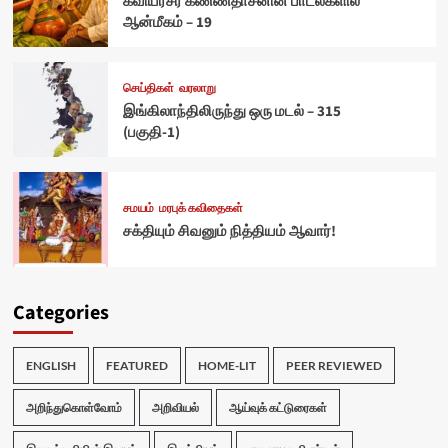
கவியரசர் கண்ணதாசனின் பாடல்களில்
ஆன்மீகம் – 19
செய்திகள்
வரலாறு
இங்கிலாந்திலிருந்து ஒரு மடல் – 315
(பகுதி-1)
சமயம்
மரபுக் கவிதைகள்
சக்தியும் சிவனும் நித்தியம் ஆவார்!
Categories
ENGLISH
FEATURED
HOME-LIT
PEER REVIEWED
அறிந்துகொள்வோம்
அறிவியல்
ஆய்வுக் கட்டுரைகள்