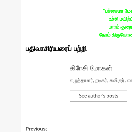
’’பச்சைமா மேன
உச்சி மயிற
பாரம் குறை
நேரம் திருவோண
பதிவாசிரியரைப் பற்றி
கிரேசி மோகன்
எழுத்தாளர், நடிகர், கவிஞர்
See author's posts
Post
Previous: