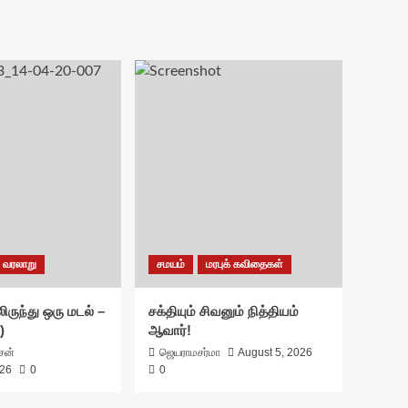
வரலாறு
சமயம்
மரபுக் கவிதைகள்
ிருந்து ஒரு மடல் –
சக்தியும் சிவனும் நித்தியம்
)
ஆவார்!
ாசன்
ஜெயராமசர்மா
August 5, 2026
026
0
0