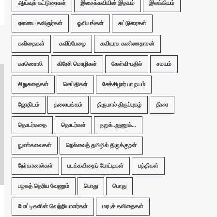
ஆய்வுக் கட்டுரைகள்
இசைக்கவியின் இதயம்
இலக்கியம்
ஏனைய கவிஞர்கள்
ஓவியங்கள்
கட்டுரைகள்
கவிதைகள்
கவிப்பேழை
கவியரசு கண்ணதாசன்
காணொலி
கிரேசி மொழிகள்
கேள்வி-பதில்
சமயம்
சிறுகதைகள்
செய்திகள்
சேக்கிழார் பா நயம்
ஜோதிடம்
தலையங்கம்
திருமால் திருப்புகழ்
திரை
தொடர்கதை
தொடர்கள்
நறுக்..துணுக்...
நுண்கலைகள்
நெல்லைத் தமிழில் திருக்குறள்
நேர்காணல்கள்
படக்கவிதைப் போட்டிகள்
பத்திகள்
பழகத் தெரிய வேணும்
பொது
பொது
போட்டிகளின் வெற்றியாளர்கள்
மரபுக் கவிதைகள்