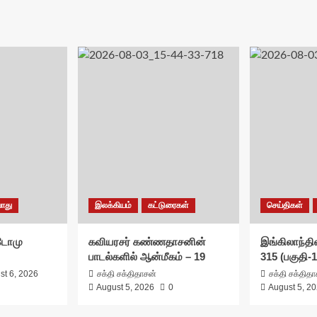
ொது
இலக்கியம்
கட்டுரைகள்
செய்திகள்
சுடோமு
கவியரசர் கண்ணதாசனின்
இங்கிலாந்தில
பாடல்களில் ஆன்மீகம் – 19
315 (பகுதி-1
st 6, 2026
சக்தி சக்திதாசன்
சக்தி சக்தித
August 5, 2026
0
August 5, 2