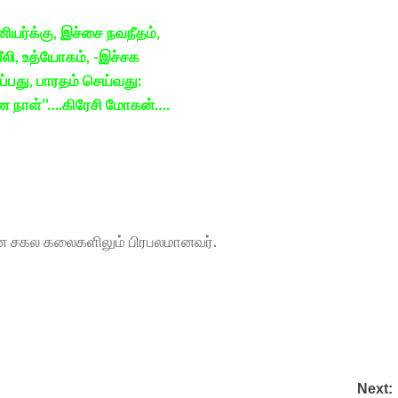
ியர்க்கு, இச்சை நவநீதம்,
்பீலி, உத்யோகம், -இச்சக
ப்பது, பாரதம் செய்வது:
 நாள்’’….கிரேசி மோகன்….
, என சகல கலைகளிலும் பிரபலமானவர்.
Next: