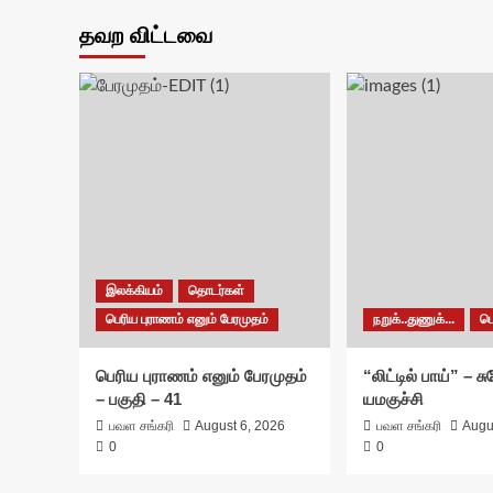
தவற விட்டவை
இலக்கியம்
தொடர்கள்
பெரிய புராணம் எனும் பேரமுதம்
நறுக்..துணுக்...
ப
பெரிய புராணம் எனும் பேரமுதம்
“லிட்டில் பாய்” – 
– பகுதி – 41
யமகுச்சி
பவள சங்கரி
August 6, 2026
பவள சங்கரி
Augu
0
0