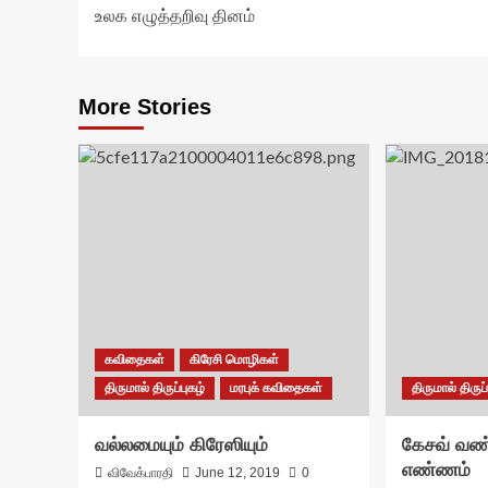
உலக எழுத்தறிவு தினம்
navigation
More Stories
கவிதைகள்
கிரேசி மொழிகள்
திருமால் திருப்புகழ்
மரபுக் கவிதைகள்
திருமால் திருப்
வல்லமையும் கிரேஸியும்
கேசவ் வண்
எண்ணம்
விவேக்பாரதி
June 12, 2019
0