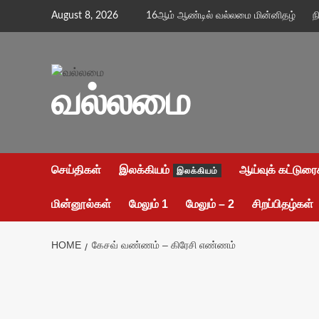
Skip
August 8, 2026
16ஆம் ஆண்டில் வல்லமை மின்னிதழ்
ந
to
content
வல்லமை
செய்திகள்
இலக்கியம்
ஆய்வுக் கட்டுரை
இலக்கியம்
மின்னூல்கள்
மேலும் 1
மேலும் – 2
சிறப்பிதழ்கள்
HOME
கேசவ் வண்ணம் – கிரேசி எண்ணம்