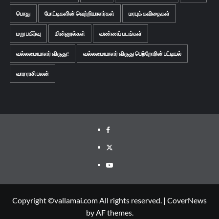
பொது
போட்டிகளின் வெற்றியாளர்கள்
மரபுக் கவிதைகள்
மறு பகிர்வு
மின்னூல்கள்
வண்ணப் படங்கள்
வல்லமையாளர் விருது!
வல்லமையாளர் விருது பெற்றோரின் பட்டியல்
வார ராசி பலன்
Facebook
Twitter
Youtube
Copyright ©vallamai.com All rights reserved.
|
CoverNews
by AF themes.