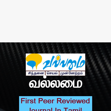
வல்லமை