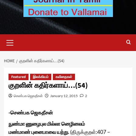
Primary
Menu
HOME
குறளின் கதிர்களாய்…(54)
Featured
இலக்கியம்
கவிதைகள்
குறளின் கதிர்களாய்…(54)
செண்பக ஜெகதீசன்
January 12, 2015
2
-செண்பக ஜெகதீசன்
நுண்மா ணுழைபுல மில்லா னெழினலம்
மண்மாண் புனைபாவை யற்று.
(திருக்குறள்:407 –