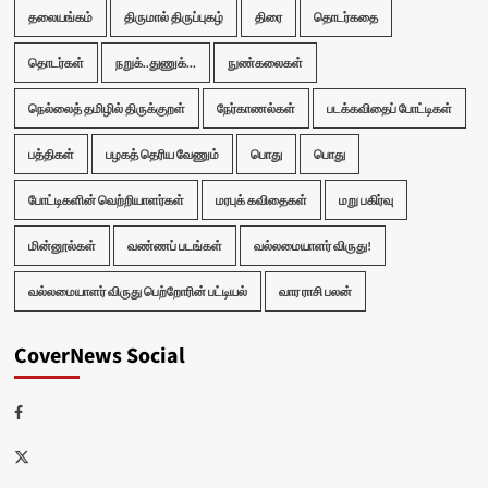
தலையங்கம்
திருமால் திருப்புகழ்
திரை
தொடர்கதை
தொடர்கள்
நறுக்..துணுக்...
நுண்கலைகள்
நெல்லைத் தமிழில் திருக்குறள்
நேர்காணல்கள்
படக்கவிதைப் போட்டிகள்
பத்திகள்
பழகத் தெரிய வேணும்
பொது
பொது
போட்டிகளின் வெற்றியாளர்கள்
மரபுக் கவிதைகள்
மறு பகிர்வு
மின்னூல்கள்
வண்ணப் படங்கள்
வல்லமையாளர் விருது!
வல்லமையாளர் விருது பெற்றோரின் பட்டியல்
வார ராசி பலன்
CoverNews Social
Facebook
Twitter