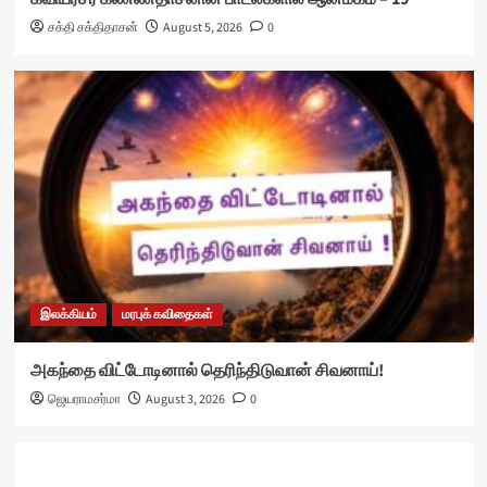
சக்தி சக்திதாசன்
August 5, 2026
0
இலக்கியம்
மரபுக் கவிதைகள்
அகந்தை விட்டோடினால் தெரிந்திடுவான் சிவனாய்!
ஜெயராமசர்மா
August 3, 2026
0