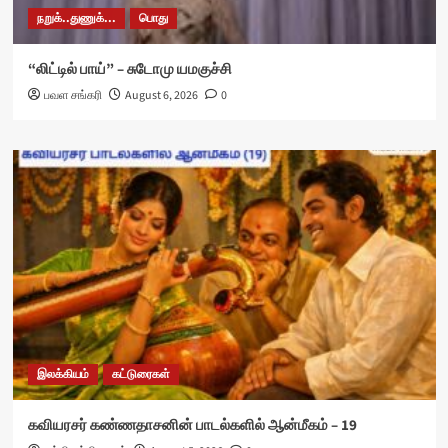
நறுக்..துணுக்...
பொது
“லிட்டில் பாய்” – சுடோமு யமகுச்சி
பவள சங்கரி
August 6, 2026
0
இலக்கியம்
கட்டுரைகள்
கவியரசர் கண்ணதாசனின் பாடல்களில் ஆன்மீகம் – 19