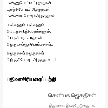
மண்ணுபொம்ம அழகுதான்
மறஞ்சிபோவும் அழகுதான்
மண்ணாப்போவும் அழகுதான்…
படிக்கணும் படிக்கணும்
ஆராஞ்சறிஞ்சி படிக்கணும்,
அப்புடிப் படிக்காதவன்
அழகுமண்ணு பொம்மதான்..
அழகுதான் அழகுதான்
அழிஞ்சிபோவும் அழகுதான்…!
பதிவாசிரியரைப் பற்றி
செண்பக ஜெகதீசன்
இதுவரை: இரைதேடுவதுடன்