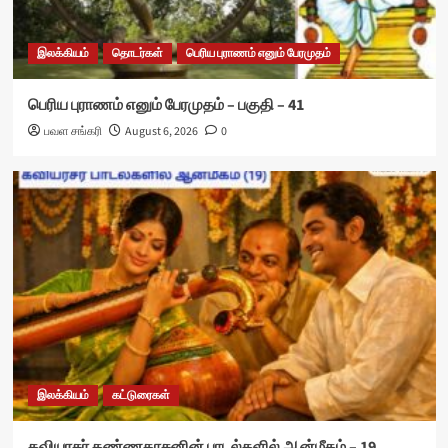
இலக்கியம்
தொடர்கள்
பெரிய புராணம் எனும் பேரமுதம்
பெரிய புராணம் எனும் பேரமுதம் – பகுதி – 41
பவள சங்கரி
August 6, 2026
0
இலக்கியம்
கட்டுரைகள்
கவியரசர் கண்ணதாசனின் பாடல்களில் ஆன்மீகம் – 19