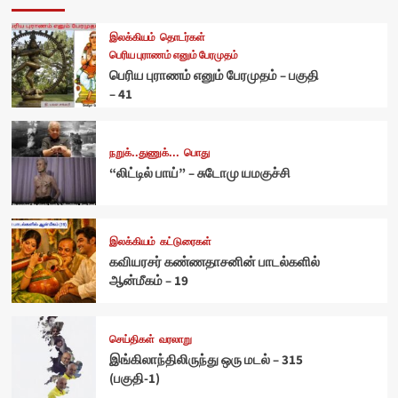
இலக்கியம்
தொடர்கள்
பெரிய புராணம் எனும் பேரமுதம்
பெரிய புராணம் எனும் பேரமுதம் – பகுதி
– 41
நறுக்..துணுக்...
பொது
“லிட்டில் பாய்” – சுடோமு யமகுச்சி
இலக்கியம்
கட்டுரைகள்
கவியரசர் கண்ணதாசனின் பாடல்களில்
ஆன்மீகம் – 19
செய்திகள்
வரலாறு
இங்கிலாந்திலிருந்து ஒரு மடல் – 315
(பகுதி-1)