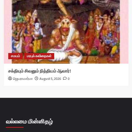
சமயம்
மரபுக் கவிதைகள்
சக்தியும் சிவனும் நித்தியம் ஆவார்!
ஜெயராமசர்மா
August 5, 2026
0
வல்லமை மின்னிதழ்