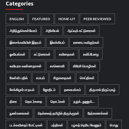
Categories
ENGLISH
FEATURED
HOME-LIT
PEER REVIEWED
அறிந்துகொள்வோம்
அறிவியல்
ஆய்வுக் கட்டுரைகள்
இசைக்கவியின் இதயம்
இலக்கியம்
ஏனைய கவிஞர்கள்
ஓவியங்கள்
கட்டுரைகள்
கவிதைகள்
கவிப்பேழை
கவியரசு கண்ணதாசன்
காணொலி
கிரேசி மொழிகள்
கேள்வி-பதில்
சமயம்
சிறுகதைகள்
செய்திகள்
சேக்கிழார் பா நயம்
ஜோதிடம்
தலையங்கம்
திருமால் திருப்புகழ்
திரை
தொடர்கதை
தொடர்கள்
நறுக்..துணுக்...
நுண்கலைகள்
நெல்லைத் தமிழில் திருக்குறள்
நேர்காணல்கள்
படக்கவிதைப் போட்டிகள்
பத்திகள்
பழகத் தெரிய வேணும்
பொது