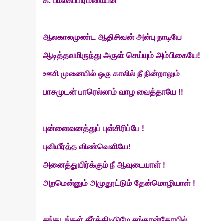
க. பாலசுப்பிரமணியன்
ஆலகாலமுண்ட
ஆதிசிவன்
அன்பு
நாடியே
ஆடித்தவமிருந்து அருள்
செய்யும்
அம்பிகையே
!
ஊசி
முனையில்
ஒரு
காலில்
நீ
நின்றாலும்
பாசமுடன்
பாரெல்லாம்
வாழ
வைத்தாயே
!!
புன்னைவனத்துப்
புன்சிரிப்பே
!
புவியீர்த்த
விண்வெளியே
!
அனைத்துயிர்க்கும்
நீ
ஆவுடையாள்
!
அறமென்னும் அமுதூட்டும்
தேன்மொழியாள்
!
சங்கடங்கள்
தீர்த்திடிடுமே
சங்கரன்கோயில்