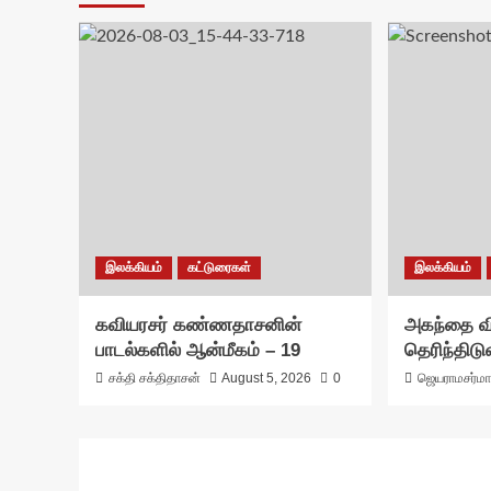
இலக்கியம்
கட்டுரைகள்
இலக்கியம்
கவியரசர் கண்ணதாசனின்
அகந்தை வி
பாடல்களில் ஆன்மீகம் – 19
தெரிந்திட
சக்தி சக்திதாசன்
August 5, 2026
0
ஜெயராமசர்ம