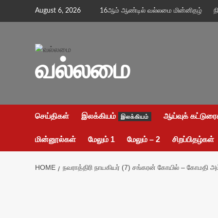
Skip
August 6, 2026
16ஆம் ஆண்டில் வல்லமை மின்னிதழ்
ந
to
content
வல்லமை
செய்திகள்
இலக்கியம்
ஆய்வுக் கட்டுரை
இலக்கியம்
மின்னூல்கள்
மேலும் 1
மேலும் – 2
சிறப்பிதழ்கள்
HOME
நவராத்திரி நாயகியர் (7) சங்கரன் கோயில் – கோமதி அ