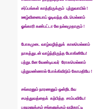
சர்ப்பங்கள்
காத்திருக்கும்
புற்றுவாயில்
!
ஊழ்வினையாய்
ஓடிவந்த
விடமெல்லாம்
ஓங்காரி
கண்பட்டா
லே நல்லமுதாகும் !
போகமுடை வாழ்வழித்துக்
காலமெல்லாம்
நாகத்துடன்
வாழ்ந்திருந்த
யோகினியே
!
பற்றுடனே
வேண்டியவர்
ரோகமெல்லாம்
புற்றுமண்ணால்
போக்கிவிடும்
கோமதியே !
சங்கரனும்
நாரணனும்
ஒன்றிடவே
சமத்துவத்தைக்
கற்பித்த
சாம்பவியே
!
பதுமனுக்கும் சங்கனுக்கும் வழிகாட்டி