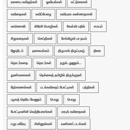
ஏனைய கவிஞர்கள்
ஓவியங்கள்
கட்டுரைகள்
கவிதைகள்
கவிப்பேழை
கவியரசு கண்ணதாசன்
காணொலி
கிரேசி மொழிகள்
கேள்வி-பதில்
சமயம்
சிறுகதைகள்
செய்திகள்
சேக்கிழார் பா நயம்
ஜோதிடம்
தலையங்கம்
திருமால் திருப்புகழ்
திரை
தொடர்கதை
தொடர்கள்
நறுக்..துணுக்...
நுண்கலைகள்
நெல்லைத் தமிழில் திருக்குறள்
நேர்காணல்கள்
படக்கவிதைப் போட்டிகள்
பத்திகள்
பழகத் தெரிய வேணும்
பொது
பொது
போட்டிகளின் வெற்றியாளர்கள்
மரபுக் கவிதைகள்
மறு பகிர்வு
மின்னூல்கள்
வண்ணப் படங்கள்