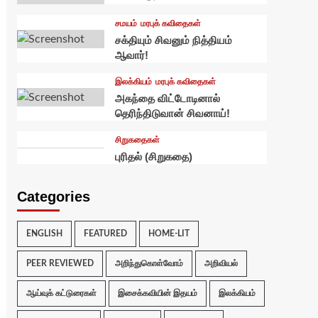
சமயம்
மரபுக் கவிதைகள்
சக்தியும் சிவனும் நித்தியம்
ஆவார்!
இலக்கியம்
மரபுக் கவிதைகள்
அகந்தை விட்டோடினால்
தெரிந்திடுவான் சிவனாய்!
சிறுகதைகள்
புரிதல் (சிறுகதை)
Categories
ENGLISH
FEATURED
HOME-LIT
PEER REVIEWED
அறிந்துகொள்வோம்
அறிவியல்
ஆய்வுக் கட்டுரைகள்
இசைக்கவியின் இதயம்
இலக்கியம்