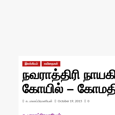
இலக்கியம்
கவிதைகள்
நவராத்திரி நாயகி
கோயில் – கோமத
க. பாலசுப்பிரமணியன்
October 19, 2015
0