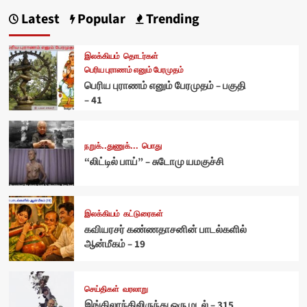
Latest
Popular
Trending
இலக்கியம்
தொடர்கள்
பெரிய புராணம் எனும் பேரமுதம்
பெரிய புராணம் எனும் பேரமுதம் – பகுதி
– 41
நறுக்..துணுக்...
பொது
“லிட்டில் பாய்” – சுடோமு யமகுச்சி
இலக்கியம்
கட்டுரைகள்
கவியரசர் கண்ணதாசனின் பாடல்களில்
ஆன்மீகம் – 19
செய்திகள்
வரலாறு
இங்கிலாந்திலிருந்து ஒரு மடல் – 315