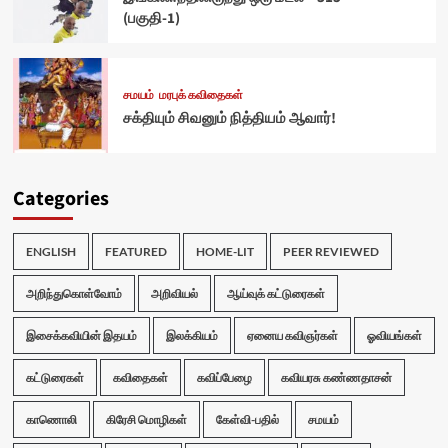
(பகுதி-1)
சமயம்
மரபுக் கவிதைகள்
சக்தியும் சிவனும் நித்தியம் ஆவார்!
Categories
ENGLISH
FEATURED
HOME-LIT
PEER REVIEWED
அறிந்துகொள்வோம்
அறிவியல்
ஆய்வுக் கட்டுரைகள்
இசைக்கவியின் இதயம்
இலக்கியம்
ஏனைய கவிஞர்கள்
ஓவியங்கள்
கட்டுரைகள்
கவிதைகள்
கவிப்பேழை
கவியரசு கண்ணதாசன்
காணொலி
கிரேசி மொழிகள்
கேள்வி-பதில்
சமயம்