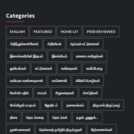
Categories
ENGLISH
FEATURED
HOME-LIT
PEER REVIEWED
அறிந்துகொள்வோம்
அறிவியல்
ஆய்வுக் கட்டுரைகள்
இசைக்கவியின் இதயம்
இலக்கியம்
ஏனைய கவிஞர்கள்
ஓவியங்கள்
கட்டுரைகள்
கவிதைகள்
கவிப்பேழை
கவியரசு கண்ணதாசன்
காணொலி
கிரேசி மொழிகள்
கேள்வி-பதில்
சமயம்
சிறுகதைகள்
செய்திகள்
சேக்கிழார் பா நயம்
ஜோதிடம்
தலையங்கம்
திருமால் திருப்புகழ்
திரை
தொடர்கதை
தொடர்கள்
நறுக்..துணுக்...
நுண்கலைகள்
நெல்லைத் தமிழில் திருக்குறள்
நேர்காணல்கள்