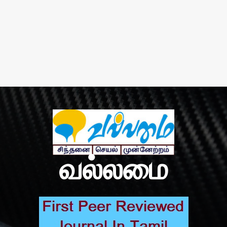
வல்லமை