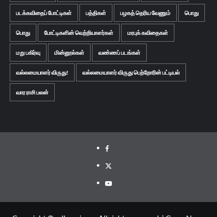
படக்கவிதைப் போட்டிகள்
பத்திகள்
பழகத் தெரிய வேணும்
பொது
பொது
போட்டிகளின் வெற்றியாளர்கள்
மரபுக் கவிதைகள்
மறு பகிர்வு
மின்னூல்கள்
வண்ணப் படங்கள்
வல்லமையாளர் விருது!
வல்லமையாளர் விருது பெற்றோரின் பட்டியல்
வார ராசி பலன்
Facebook
Twitter
Youtube