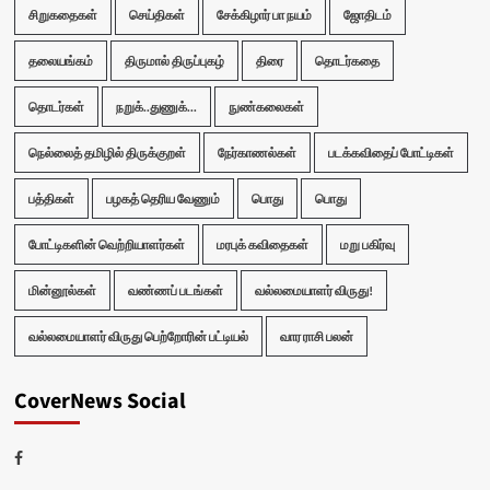
சிறுகதைகள்
செய்திகள்
சேக்கிழார் பா நயம்
ஜோதிடம்
தலையங்கம்
திருமால் திருப்புகழ்
திரை
தொடர்கதை
தொடர்கள்
நறுக்..துணுக்...
நுண்கலைகள்
நெல்லைத் தமிழில் திருக்குறள்
நேர்காணல்கள்
படக்கவிதைப் போட்டிகள்
பத்திகள்
பழகத் தெரிய வேணும்
பொது
பொது
போட்டிகளின் வெற்றியாளர்கள்
மரபுக் கவிதைகள்
மறு பகிர்வு
மின்னூல்கள்
வண்ணப் படங்கள்
வல்லமையாளர் விருது!
வல்லமையாளர் விருது பெற்றோரின் பட்டியல்
வார ராசி பலன்
CoverNews Social
Facebook