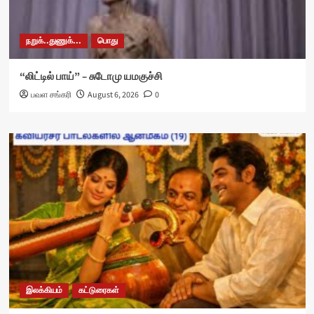
நறுக்..துணுக்...
பொது
“லிட்டில் பாய்” – சுடோமு யமகுச்சி
பவள சங்கரி
August 6, 2026
0
இலக்கியம்
கட்டுரைகள்