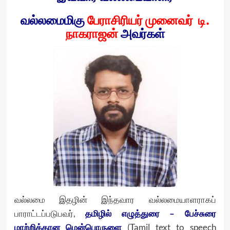
வல்லமைமிகு
பேராசிரியர் முனைவர் டி.
நாகராஜன்
அவர்கள்
வல்லமை இதழின் இந்தவார வல்லமையாளராகப்
பாராட்டப்படுபவர்,
தமிழில் எழுத்துரை – பேச்சுரை
மாற்றிக்கான மென்பொருளை
(Tamil text to speech