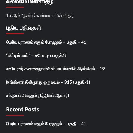
வல்லமை மின்னிதழ்
15 ஆம் ஆண்டில் வல்லமை மின்னிதழ்
புதிய பதிவுகள்
பெரிய புராணம் எனும் பேரமுதம் – பகுதி – 41
“லிட்டில் பாய்” – சுடோமு யமகுச்சி
கவியரசர் கண்ணதாசனின் பாடல்களில் ஆன்மீகம் – 19
இங்கிலாந்திலிருந்து ஒரு மடல் – 315 (பகுதி-1)
சக்தியும் சிவனும் நித்தியம் ஆவார்!
Recent Posts
பெரிய புராணம் எனும் பேரமுதம் – பகுதி – 41