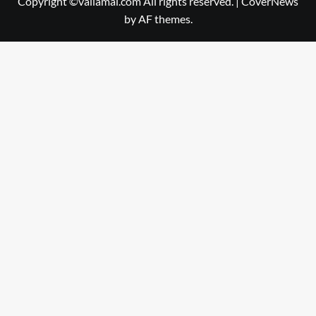
Copyright ©vallamai.com All rights reserved.
|
CoverNews
by AF themes.