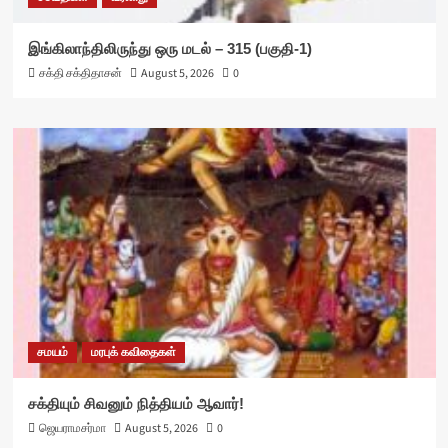
இங்கிலாந்திலிருந்து ஒரு மடல் – 315 (பகுதி-1)
சக்தி சக்திதாசன்
August 5, 2026
0
சமயம்
மரபுக் கவிதைகள்
சக்தியும் சிவனும் நித்தியம் ஆவார்!
ஜெயராமசர்மா
August 5, 2026
0