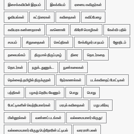
இசைக்கவியின் இதயம்
இலக்கியம்
ஏனைய கவிஞர்கள்
ஓவியங்கள்
கட்டுரைகள்
கவிதைகள்
கவிப்பேழை
கவியரசு கண்ணதாசன்
காணொலி
கிரேசி மொழிகள்
கேள்வி-பதில்
சமயம்
சிறுகதைகள்
செய்திகள்
சேக்கிழார் பா நயம்
ஜோதிடம்
தலையங்கம்
திருமால் திருப்புகழ்
திரை
தொடர்கதை
தொடர்கள்
நறுக்..துணுக்...
நுண்கலைகள்
நெல்லைத் தமிழில் திருக்குறள்
நேர்காணல்கள்
படக்கவிதைப் போட்டிகள்
பத்திகள்
பழகத் தெரிய வேணும்
பொது
பொது
போட்டிகளின் வெற்றியாளர்கள்
மரபுக் கவிதைகள்
மறு பகிர்வு
மின்னூல்கள்
வண்ணப் படங்கள்
வல்லமையாளர் விருது!
வல்லமையாளர் விருது பெற்றோரின் பட்டியல்
வார ராசி பலன்