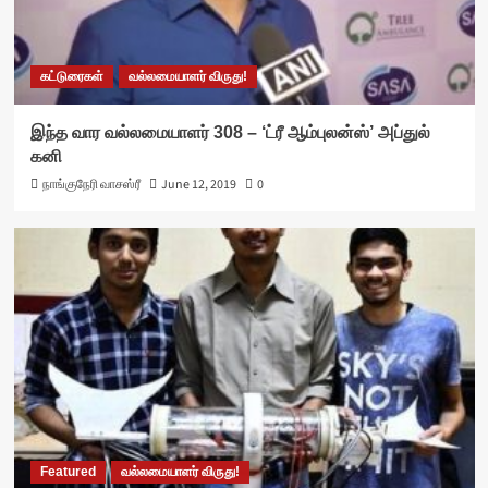
கட்டுரைகள்
வல்லமையாளர் விருது!
இந்த வார வல்லமையாளர் 308 – ‘ட்ரீ ஆம்புலன்ஸ்’ அப்துல்
கனி
நாங்குநேரி வாசஸ்ரீ
June 12, 2019
0
Featured
வல்லமையாளர் விருது!