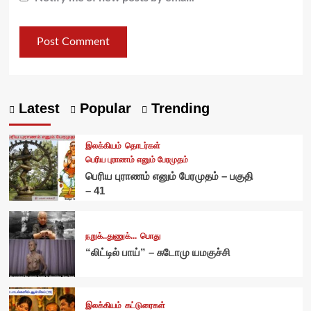
Latest
Popular
Trending
இலக்கியம்
தொடர்கள்
பெரிய புராணம் எனும் பேரமுதம்
பெரிய புராணம் எனும் பேரமுதம் – பகுதி
– 41
நறுக்..துணுக்...
பொது
“லிட்டில் பாய்” – சுடோமு யமகுச்சி
இலக்கியம்
கட்டுரைகள்