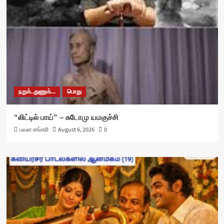
நறுக்..துணுக்...
பொது
“லிட்டில் பாய்” – சுடோமு யமகுச்சி
பவள சங்கரி
August 6, 2026
0