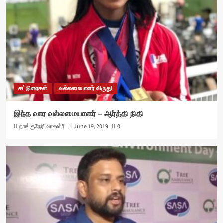
கட்டுரைகள்
வல்லமையாளர் விருது!
இந்த வார வல்லமையாளர் – ஆர்த்தி நிதி
நாங்குநேரி வாசஸ்ரீ
June 19, 2019
0