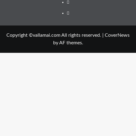
Twitter
Youtube
Copyright ©vallamai.com All rights reserved.
|
CoverNews
by AF themes.