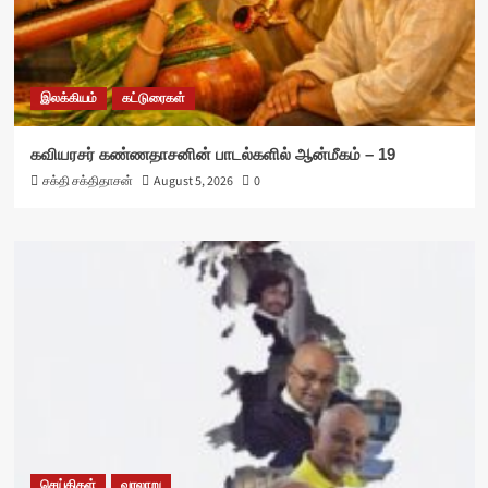
இலக்கியம்
கட்டுரைகள்
கவியரசர் கண்ணதாசனின் பாடல்களில் ஆன்மீகம் – 19
சக்தி சக்திதாசன்
August 5, 2026
0
செய்திகள்
வரலாறு