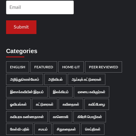
Categories
ENGLISH
FEATURED
HOME-LIT
PEER REVIEWED
அறிந்துகொள்வோம்
அறிவியல்
ஆய்வுக் கட்டுரைகள்
இசைக்கவியின் இதயம்
இலக்கியம்
ஏனைய கவிஞர்கள்
ஓவியங்கள்
கட்டுரைகள்
கவிதைகள்
கவிப்பேழை
கவியரசு கண்ணதாசன்
காணொலி
கிரேசி மொழிகள்
கேள்வி-பதில்
சமயம்
சிறுகதைகள்
செய்திகள்