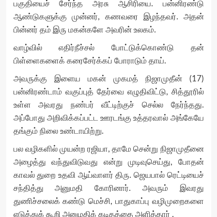
பகுதியைச் சேர்ந்த அரசு ஆசிரியை. பன்னிரண்டு
ஆண்டுகளுக்கு முன்னர், கணவரை இழந்தவர். அதன்
பின்னர் தம் இரு மகன்களே அவரின் உலகம்.
வாழ்வில் எதிர்நீச்சல் போட்டுக்கொண்டு தன்
பிள்ளைகளைக் கரைசேர்க்கப் போராடும் தாய்.
அவருக்கு இளைய மகன் முகமத் நிஜாமுதீன் (17)
பன்னிரண்டாம் வகுப்புத் தேர்வை எழுதிவிட்டு, சித்தூரில்
உள்ள அவரது நண்பர் வீட்டிற்குச் செல்ல நேர்ந்தது.
அப்போது அறிவிக்கப்பட்ட ஊரடங்கு உத்தரவால் அங்கேயே
தங்கும் நிலை உண்டாயிற்று.
பல வழிகளில் முயன்ற ரஜியா, தாமே சென்று நிஜாமுதீனை
அழைத்து வந்துவிடுவது என்று முடிவுசெய்து, போதன்
காவல் துறை உதவி ஆய்வாளர் திரு. ஜெயபால் ரெட்டியைச்
சந்தித்து அனுமதி கோரினார். அவரும் இவரது
துணிச்சலைக் கண்டு மெச்சி, பாதுகாப்பு வழிமுறைகளை
எடுத்துக் கூறி அனுமதிக் கடிதத்தை அளித்தார் .