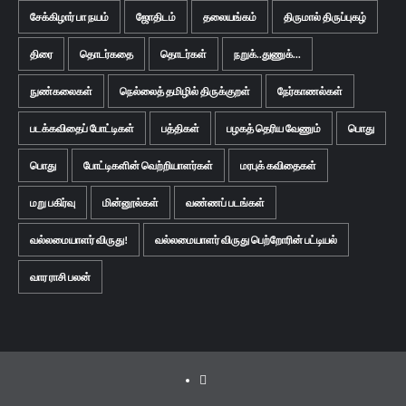
சேக்கிழார் பா நயம்
ஜோதிடம்
தலையங்கம்
திருமால் திருப்புகழ்
திரை
தொடர்கதை
தொடர்கள்
நறுக்..துணுக்...
நுண்கலைகள்
நெல்லைத் தமிழில் திருக்குறள்
நேர்காணல்கள்
படக்கவிதைப் போட்டிகள்
பத்திகள்
பழகத் தெரிய வேணும்
பொது
பொது
போட்டிகளின் வெற்றியாளர்கள்
மரபுக் கவிதைகள்
மறு பகிர்வு
மின்னூல்கள்
வண்ணப் படங்கள்
வல்லமையாளர் விருது!
வல்லமையாளர் விருது பெற்றோரின் பட்டியல்
வார ராசி பலன்
Facebook