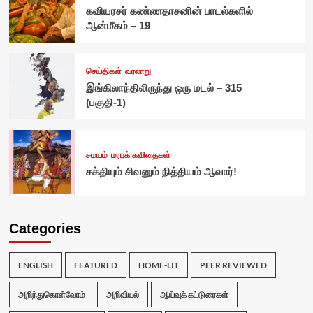
கவியரசர் கண்ணதாசனின் பாடல்களில்
ஆன்மீகம் – 19
செய்திகள்
வரலாறு
இங்கிலாந்திலிருந்து ஒரு மடல் – 315
(பகுதி-1)
சமயம்
மரபுக் கவிதைகள்
சக்தியும் சிவனும் நித்தியம் ஆவார்!
Categories
ENGLISH
FEATURED
HOME-LIT
PEER REVIEWED
அறிந்துகொள்வோம்
அறிவியல்
ஆய்வுக் கட்டுரைகள்