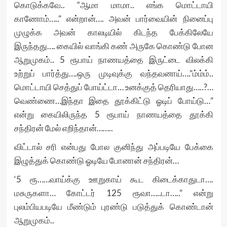
கொடுக்கவே.. “ஆமா மாமா.. எங்க மொட்டாயி
காணோம்…..” என்றான்…. அவன் பார்வையின் நினைப்பு
முழுக்க அவன் காலடியில் கிடந்த பேக்கிலேயே
இருந்தது…. கையில் வாங்கி கண் அருகே கொண்டு போன
ஆறுமுகம்.. 5 ரூபாய் நாணயத்தை இருட்டை விலக்கி
உற்றுப் பார்த்து….ஒரு முடிவுக்கு வந்தவனாய்….”ம்ம்ம்..
மொட்டாயி செத்துப் போய்ட்டா… உனக்குத் தெரியாது…..?…
வெண்ணை…இந்தா இதை தூக்கிட்டு ஓடிப் போய்டு…”
என்று கையிலிருந்த 5 ரூபாய் நாணயத்தை தூக்கி
சந்திரன் மேல் எறிந்தான்……..
விட்டால் சரி என்பது போல குனிந்து அப்படியே பேக்கை
இழுத்துக் கொண்டு ஓடியே போனான் சந்திரன்…
‘5 ரூ……வாய்க்கு ஊறுகாய் கூட கிடைக்காதுடா….
மசுருகளா… கோட்டர் 125 ரூவா…..டா…..” என்று
புலம்பியபடியே மீண்டும் புரண்டு படுத்துக் கொண்டான்
ஆறுமுகம்..