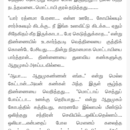
நடந்தவனை.. மொட்டாயி குரல் தடுத்தது………
“யார் ரத்னமா பேரனா…. என்ன ஊரே… கோயில்லயும்
சார்ச்சுலயும் கிடக்கு.. நீ இங்க உலாவிட்டு கிடக்க… ஏதும்
சிநேகிதம் கீற இருக்காடா… பேர கெடுத்துக்காத…” என்று
திண்ணையில் உடகார்ந்தபடி வெத்திலையை குத்திக்
கொண்டே பேசியது…….நின்று நிதானமாக மொட்டாயியை
பார்த்தான்… திண்ணையை துலாவிய கண்களுக்கு
ஆறுமுகம் அகப்படவில்லை…
“ஆயா….. ஆறுமுகண்ணன் எங்க..” என்று மெல்ல
கேட்டான்…அவன் கண்கள் அந்த இருள் சூழ்ந்த
திண்ணையை வெறித்தது…. “மொட்டாய் செத்துப்
போய்ட்டா… உனக்கு தெரியாது….” என்று ஆறுமுகம்
கோபத்தில் கத்தியது, காரணமே இல்லாமல் மீண்டும்
ஒலித்தது சந்திரன் செவியில்….ஒலிப்பதெல்லாம்….
ஒலியா….என்பதைப் போல மௌனம் கலைத்த