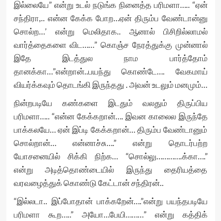
இல்லையே” என்று உடல் நடுங்க நினைத்த பரிமளா….. “ஏன்
சந்திரா,.. என்ன கேக்க போற…ஏன் திரும்ப வேண்டான்னு
சொல்ற…’ என்று மெலிதாக.. ஆனால் பிசிறில்லாமல்
வார்த்தைகளை விட……” கொஞ்ச நேரத்துக்கு முன்னால்
இதே இடத்துல நாம பார்த்தோம்
தானக்கா…”என்றான்..பயந்து கொண்டே…. வேகமாய்
வியர்க்கவும் தொடங்கி இருந்தது . அவன் உடலும் மனமும்…
நின்றபடியே கண்களை இடதும் வலதும் திருப்பிய
பரிமளா….. “என்ன கேக்கறான்…. இவன காலைல இருந்தே
பாக்கலயே… ஏன் இப்டி கேக்கறான்… திரும்ப வேண்டானும்
சொல்றான்… என்னாச்சு….” என்று தொடர்பற்ற
யோசனையில் சிக்கி நிற்க… “சொல்லு………….க்கா….”
என்று அடித்தொண்டையில் இருந்து தைரியத்தை
வரவழைத்துக் கொண்டு கேட்டான் சந்திரன்..
“இல்லடா.. இப்போதான் பாக்கறேன்….”என்று பயந்தபடியே
பரிமளா கூற…..” அயோ…பேயி………” என்று கத்திக்