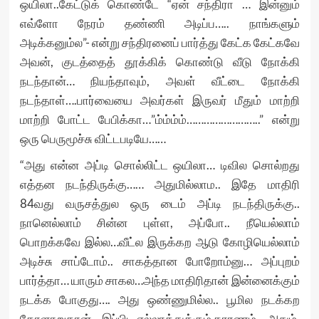
ஒயிலா..கேட்டுக் கொண்டே “ஏன் சந்திரா … இன்னும்
எவ்ளோ நேரம் தண்ணி அடிப்ப….. நாங்களும்
அடிக்கனும்ல”- என்று சந்திரனைப் பார்த்து கேட்க கேட்கவே
அவன், குடத்தைத் தூக்கிக் கொண்டு வீடு நோக்கி
நடந்தான்… நியந்தாவும், அவள் வீட்டை நோக்கி
நடந்தாள்….பார்வையை அவர்கள் இருவர் மீதும் மாற்றி
மாற்றி போட்ட பேபிக்கா…”ம்ம்ம்ம்……………………..” என்று
ஒரு பெருமூச்சு விட்டபடியே……
“அது என்ன அப்டி சொல்லிட்ட ஒயிலா… டிவில சொல்றது
எத்தன நடந்திருக்கு…… அதுமில்லாம.. இதே மாதிரி
84வது வருசத்துல ஒரு டைம் அப்டி நடந்திருக்கு..
நானெல்லாம் சின்ன புள்ள, அப்போ.. நீயெல்லாம்
பொறக்கவே இல்ல…வீட்ல இருக்கற ஆடு கோழியெல்லாம்
அடிச்சு சாப்டோம்.. சாகத்தான போறோம்னு… அப்புறம்
பார்த்தா… யாரும் சாகல…அந்த மாதிரிதான் இன்னைக்கும்
நடக்க போகுது…. அது ஒண்ணுமில்ல.. பூமில நடக்கற
கோளாறுதான்… இப்பிடி எல்லாத்துக்கும் காரணம்… அதும்,