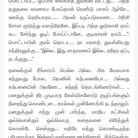
மொட்டாயி…. ஒப்பாரி வைக்கத் துவங்கி விட்டது… “அந்த
தறுதலை காணாம போய்தான் ரெண்டு மாசம் ஆச்சே…
உனக்கு தெரியாதா…… அவன் உருப்படுவானா… அரிசி
சோரா குடுத்து வளத்தேனே.. இப்படி அந்த ஓடுகாலி நாய்
கூட சேர்ந்து ஓடிப் போய்ட்டானே.. குடிகாரன் நாயி…..”-
மொட்டாயின் குரல் தொடர…. நா வரளத் துவங்கியது
சந்திரனுக்கு… “இல்ல.. இது சாதாரணம் இல்ல.. ஏதோ தப்பு
நடக்குது….”
தலைக்குள் ரீங்காரம் மெல்ல அல்ல.. மிக வேகமாக
சுற்றுவது போல.. அவனின் கற்பனையோ…. அல்லது
கற்பனையின் அவனோ… சுற்றத் தொடங்கினார்கள்… ..
மனதுக்குள் தீர முடியாத கேள்விகளோடு குழப்பங்களும்
நிறைந்து கொண்டன… கால்கள் முன்னோக்கி நடந்தாலும்.
மனதுக்குள் சற்று முன் பார்த்த, மாறிய கட்சிகள்
ஒவ்வொன்றும் ஒவ்வொரு கதைகளை விரித்துக்
கொண்டே சென்றது… எதிரே வந்து கொண்டிருந்த
பரிமளாக்கா, இன்னும் எண்ணை ஊற்றினாள்.. சிக்கென்று,