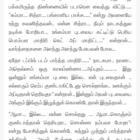
பக்கமிருந்த திண்ணையில் படாரென வைத்து விட்டு…..
“சும்மா… சித்ரா… பங்காளிய பாக்க…..” என்று அவளையே
உற்று கவனித்தவன்.. என்ன சித்ரா… நீயும் நாடகத்துல
நடிக்க போறியா… உங்கம்மா புடவைய கட்டிட்டு பெரிய
பொம்பள மாதிரி கெட் அப் மாதிட்ட…” என்றான்…
வார்த்தைகளை அளந்து அளந்து பேசுபவன் போல…
ஏதோ டப்பிங் படம் பார்த்த மாதிரி……” நாடகமா.. நானா..
அதெல்லாம் ஒரு காலம்ண்ணா….அப்புறம்……….. இது
ஒன்னும் எங்கம்மா புடவை இல்ல.. என் புடவைதான் ..
எல்லாரும் ரெம்ப குண்டாகிட்டேனு சொல்றாங்க.. உனக்கும்
அப்டிதான் தெரியுதா” என்றாள்.. இன்னும் அவள் புடவையை
அங்கும் இங்கும் இழுத்துக் கொண்டேதான் இருந்தாள்…
“ஆமா… இல்ல…. என்ன சொல்றது … ஆமா..கொஞ்சம்
குண்டாத்தான் தெரியறா.. சொன்னா நம்பவா போறா”-
என்று யோசித்துக் கொண்டே சுற்றும் முற்றும் பார்த்தான்
சந்திரன்…. அவள் பேக்கை பார்த்து விடக் கூடாது