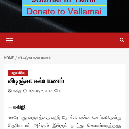
Primary
Menu
HOME
விடிஞ்சா கல்யாணம்
மறு பகிர்வு
விடிஞ்சா கல்யாணம்
கவிஜி
January 9, 2016
0
— கவிஜி.
ஊரே புது வருசத்தை எதிர் நோக்கி என்ன செய்வதென்று
தெரியாமல் அங்கும் இங்கும் நடந்து கொண்டிருந்தது,