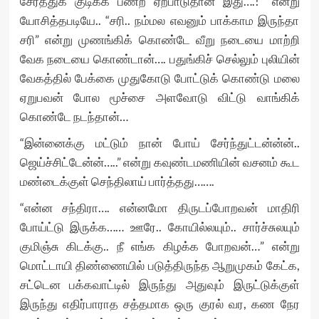
சேர்த்துக் குடிக்க பண்ற ஏற்பாடுதான இது….!” என்று
யோசித்தபடியே.. “சரி.. நம்மல எவனும் பாக்காம இருந்தா
சரி” என்று முணங்கிக் கொண்டே வீறு நடையை மாற்றி
வேக நடையை கொண்டான்…. பதுங்கிச் செல்லும் புலியின்
வேகத்தில் பேக்கை முதுகோடு போட்டுக் கொண்டு மலை
ஏறுபவன் போல மூச்சை அளவோடு விட்டு வாங்கிக்
கொண்டே நடந்தான்…
“இன்னைக்கு மட்டும் நான் போய் சேர்ந்துட்டன்ன்ன்..
ஜெய்ச்சிட்டேன்ன்…..” என்று கவுண்டமணியின் வசனம் கூட
மண்டைக்குள் செந்திலாய் பார்த்தது…….
“என்ன சந்திரா…. என்னமோ திருடப்போறவன் மாதிரி
போய்ட்டு இருக்க…… ஊரே.. கோயில்லயும்.. சார்ச்சுலயும்
குமிஞ்சு கிடக்கு.. நீ எங்க கிழக்க போறவன்…” என்று
மொட்டாயி திண்ணையில் படுத்திருந்த ஆறுமுகம் கேட்க,
சட்டென பக்கவாட்டில் இருந்து அதுவும் இருட்டுக்குள்
இருந்து எதிர்பாராத சத்தமாக ஒரு குரல் வர, கண நேர