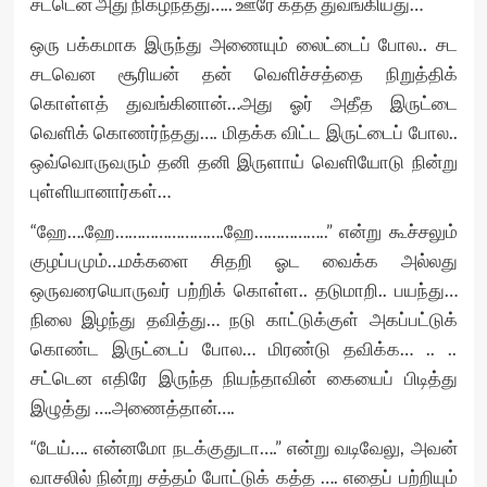
சட்டென அது நிகழ்ந்தது….. ஊரே கத்த துவங்கியது…
ஒரு பக்கமாக இருந்து அணையும் லைட்டைப் போல.. சட
சடவென சூரியன் தன் வெளிச்சத்தை நிறுத்திக்
கொள்ளத் துவங்கினான்…அது ஓர் அதீத இருட்டை
வெளிக் கொணர்ந்தது…. மிதக்க விட்ட இருட்டைப் போல..
ஒவ்வொருவரும் தனி தனி இருளாய் வெளியோடு நின்று
புள்ளியானார்கள்…
“ஹே….ஹே…………………….ஹே……………..” என்று கூச்சலும்
குழப்பமும்…மக்களை சிதறி ஓட வைக்க அல்லது
ஒருவரையொருவர் பற்றிக் கொள்ள.. தடுமாறி.. பயந்து…
நிலை இழந்து தவித்து… நடு காட்டுக்குள் அகப்பட்டுக்
கொண்ட இருட்டைப் போல… மிரண்டு தவிக்க… .. ..
சட்டென எதிரே இருந்த நியந்தாவின் கையைப் பிடித்து
இழுத்து ….அணைத்தான்….
“டேய்…. என்னமோ நடக்குதுடா….” என்று வடிவேலு, அவன்
வாசலில் நின்று சத்தம் போட்டுக் கத்த …. எதைப் பற்றியும்