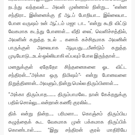
நடந்து வந்தவள்… அவன் முன்னால் நின்று… “என்ன
சந்திரா.. இன்னைக்கு நீ ஆடப் போறியா… இல்லையா..
போன வருஷம் உன் ஆட்டம் மஜா டா.. “என்று கூறி விட்டு
வேகமாக கடந்து போனாள்… வீதி லைட் வெளிச்சத்தில்,
அவளின் கறுத்த உடல் .. கணக் கச்சிதமாக அவனின்
பாருக்குள் அலையாக ஆடியது….மீண்டும் கறுத்த
முடியோடு…உடல் ஒல்லியாகி எப்பவும் போல இருந்தாள்…
மனதுக்குள் ஏதேதோ சிந்தனைகளை ஓட விட்ட
சந்திரன்…”அக்கா ஒரு நிமிஷம்”- என்று போனவளை
நிறுத்தினான்.. அவளும், நின்று மெல்ல திரும்பினாள்….
“அக்கா திரும்பாத……. திரும்பாமலே.. நான் கேக்றதுக்கு
பதில் சொல்லு… என்றான் கணீர் குரலில்…
திக் என்று நின்ற…. பரிமளா… கொஞ்சம் திரும்பிய
கழுத்தைக் கூட வேகமாக முன் பக்கமாக திருப்பிக்
கொண்டாள்…… “இது சந்திரன் குரல் மாதிரியே