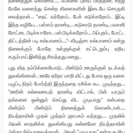
நினைத்துக் கொண்டே… பேக்கை புளிய மரத்தின், சற்று
மேலே வளைந்து சென்ற கிளைகளின் இடையே சொருகி
வைத்தான்… “நைட் வர்றோம்.. பேக் எடுக்கறோம்.. இப்டி
இந்த வழியே… பள்ளம் தாண்டி… சுடுகாடு தாண்டி, பவானி
ரோட்டை பிடிச்சு ஈரோட பஸ் பிடிக்கறோம்… அப்புறம்.. போட்ட
திட்டத்தின் படி கல்யாணம்….”- விடிஞ்சா கல்யாணம் என்று
நினைக்கும் போதே உள்ளுக்குள் கட்டெறும்பு ஏறிய
கரும்பாய் இனித்து சிவந்தது மனது..
புது வித நம்பிக்கையோடு.. மீண்டும் ஊருக்குள் நடக்கத்
துவங்கினான்.. ஊரே ஏதோ மாறி விட்டது போல ஒரு வகை
பழுப்பு நிறம் போர்த்தி இருந்ததை ரசிக்க கூட முடிந்தது…
“ஊரின் எல்லையைத் தாண்டி விட்டால், பின் யாரும்
தங்களை ஒன்னும் செய்து விட முடியாது” என்பதை
மீண்டும் மீண்டும் நினைத்துக் கொண்டான்….
நியந்தாவின் முதல் முத்தம் ஞாபகம் வந்தது…. முதலில்
அவன் காதலிக்க துவங்கியது என்னவோ நியந்தாவின்
அக்கா நிவ்யாவைத்தான்… அவள் “முடியாது” என்று கூறிய