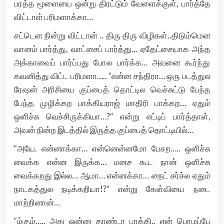
பரத்த மூளையை ஒன்று திரட்டும் வேளைக்குள், பார்த்தே
விட்டாள் பரிமளாக்கா…
சட்டென நின்று விட்டான் .. திரு திரு விழிகள்..திடும்மென
வானம் பார்த்து, வாட்சைப் பார்த்து… ஏதேட்சையாக அந்த
அக்காவைப் பார்ப்பது போல பார்க்க… அவனை கூர்ந்து
கவனித்து விட்ட பரிமளா….. “என்ன சந்திரா… ஒரு படத்துல
ரேஷன் அரிசியை குப்பைத் தொட்டில வெச்சுட்டு பேந்த
பேந்த முழிக்கற பாக்கியராஜ் மாதிரி பாக்கற… ஏதும்
ஒளிச்சு வெச்சிருக்கியா…?” என்று எட்டிப் பார்த்தாள்,
அவன் நின்ற இடத்தில் இருத்த குப்பைத் தொட்டியில்…
“அயே. என்னாக்கா… என்னென்னமோ பேசற….. ஒளிச்சு
வைக்க என்ன இருக்க… மனச கூட நான் ஒளிச்சு
வைக்கறது இல்ல… ஆமா… என்னக்கா… நைட் சர்ச்ல ஏதும்
நாடகத்துல நடிக்கறியா!?” என்று கேள்வியை நடை
மாற்றினான்…
“ம்கும்….. அது ஒன்னு தாண்டா பாக்கி.. என் பொழப்பே