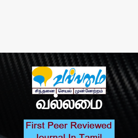
வல்லமை