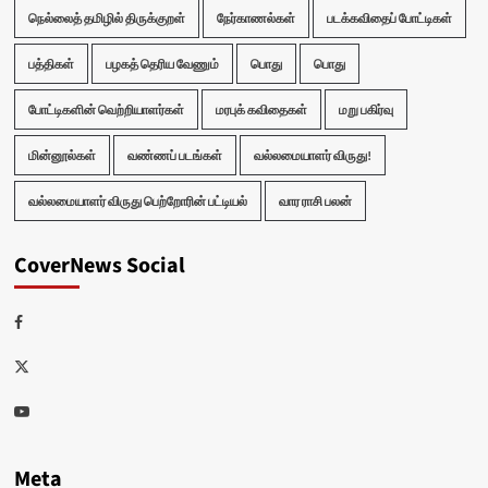
நெல்லைத் தமிழில் திருக்குறள்
நேர்காணல்கள்
படக்கவிதைப் போட்டிகள்
பத்திகள்
பழகத் தெரிய வேணும்
பொது
பொது
போட்டிகளின் வெற்றியாளர்கள்
மரபுக் கவிதைகள்
மறு பகிர்வு
மின்னூல்கள்
வண்ணப் படங்கள்
வல்லமையாளர் விருது!
வல்லமையாளர் விருது பெற்றோரின் பட்டியல்
வார ராசி பலன்
CoverNews Social
Facebook
Twitter
Youtube
Meta