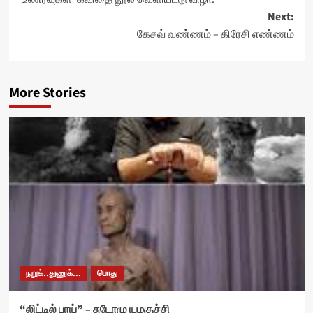
navigation
Next:
கேசவ் வண்ணம் – கிரேசி எண்ணம்
More Stories
நறுக்..துணுக்...
பொது
“லிட்டில் பாய்” – சுடோமு யமகுச்சி