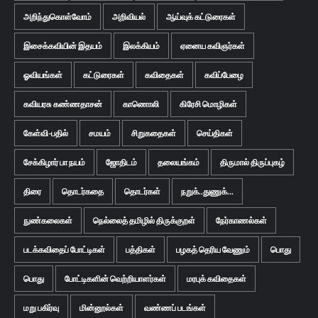
அறிந்துகொள்வோம்
அறிவியல்
ஆய்வுக் கட்டுரைகள்
இசைக்கவியின் இதயம்
இலக்கியம்
ஏனைய கவிஞர்கள்
ஓவியங்கள்
கட்டுரைகள்
கவிதைகள்
கவிப்பேழை
கவியரசு கண்ணதாசன்
காணொலி
கிரேசி மொழிகள்
கேள்வி-பதில்
சமயம்
சிறுகதைகள்
செய்திகள்
சேக்கிழார் பா நயம்
ஜோதிடம்
தலையங்கம்
திருமால் திருப்புகழ்
திரை
தொடர்கதை
தொடர்கள்
நறுக்..துணுக்...
நுண்கலைகள்
நெல்லைத் தமிழில் திருக்குறள்
நேர்காணல்கள்
படக்கவிதைப் போட்டிகள்
பத்திகள்
பழகத் தெரிய வேணும்
பொது
பொது
போட்டிகளின் வெற்றியாளர்கள்
மரபுக் கவிதைகள்
மறு பகிர்வு
மின்னூல்கள்
வண்ணப் படங்கள்