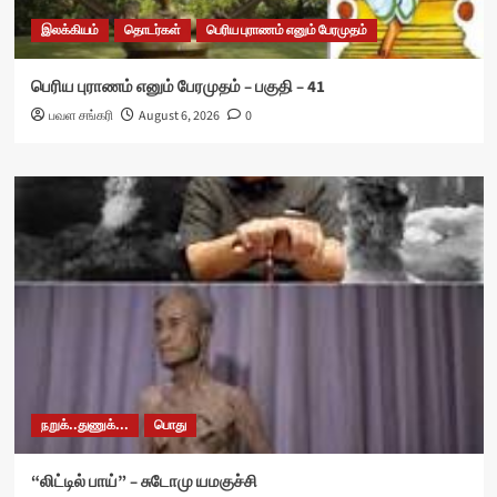
இலக்கியம்
தொடர்கள்
பெரிய புராணம் எனும் பேரமுதம்
பெரிய புராணம் எனும் பேரமுதம் – பகுதி – 41
பவள சங்கரி
August 6, 2026
0
நறுக்..துணுக்...
பொது
“லிட்டில் பாய்” – சுடோமு யமகுச்சி