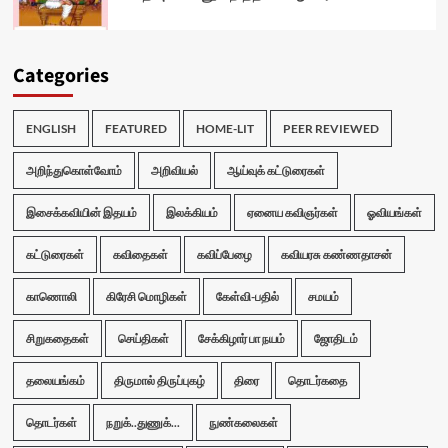
Categories
ENGLISH
FEATURED
HOME-LIT
PEER REVIEWED
அறிந்துகொள்வோம்
அறிவியல்
ஆய்வுக் கட்டுரைகள்
இசைக்கவியின் இதயம்
இலக்கியம்
ஏனைய கவிஞர்கள்
ஓவியங்கள்
கட்டுரைகள்
கவிதைகள்
கவிப்பேழை
கவியரசு கண்ணதாசன்
காணொலி
கிரேசி மொழிகள்
கேள்வி-பதில்
சமயம்
சிறுகதைகள்
செய்திகள்
சேக்கிழார் பா நயம்
ஜோதிடம்
தலையங்கம்
திருமால் திருப்புகழ்
திரை
தொடர்கதை
தொடர்கள்
நறுக்..துணுக்...
நுண்கலைகள்