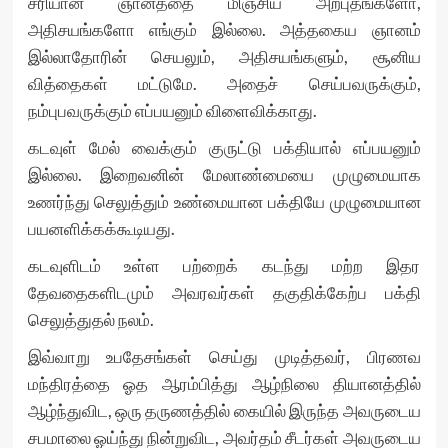
சரியான ஞானத்தை மிஞ்சிய அற்புதங்களோ,
அதிசயங்களோ எங்கும் இல்லை. அத்தகைய ஞானம்
இல்லாதோரின் செயலும், அதிசயங்களும், சூனிய
வித்தைகள் மட்டுமே. அதைச் செய்பவருக்கும்,
நம்புபவருக்கும் எப்பயனும் விளைவிக்காது.
கடவுள் மேல் வைக்கும் குருட்டு பக்தியால் எப்பயனும்
இல்லை. இறைவனின் மேலாண்மையை முழுமையாக
உணர்ந்து செலுத்தும் உண்மையான பக்தியே முழுமையான
பயனளிக்கக்கூடியது.
கடவுளிடம் உள்ள பற்றைக் கடந்து மற்ற இதர
தேவதைகளிடமும் அவரவர்கள் தகுதிக்கேற்ப பக்தி
செலுத்துதல் நலம்.
இவ்வாறு உபதேசங்கள் செய்து முடித்தவர், பிரணவ
மந்திரத்தை ஓத ஆரம்பித்து ஆழ்நிலை தியானத்தில்
ஆழ்ந்துவிட, ஒரு தருணத்தில் கையில் இருந்த அவருடைய
சபமாலை ஓய்ந்து நின்றுவிட, அவர்தம் சீடர்கள் அவருடைய