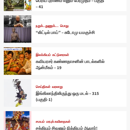
பெரிய புராணம் எனும் பேரமுதம் – பகுதி
– 41
நறுக்..துணுக்...
பொது
“லிட்டில் பாய்” – சுடோமு யமகுச்சி
இலக்கியம்
கட்டுரைகள்
கவியரசர் கண்ணதாசனின் பாடல்களில்
ஆன்மீகம் – 19
செய்திகள்
வரலாறு
இங்கிலாந்திலிருந்து ஒரு மடல் – 315
(பகுதி-1)
சமயம்
மரபுக் கவிதைகள்
சக்தியும் சிவனும் நித்தியம் ஆவார்!