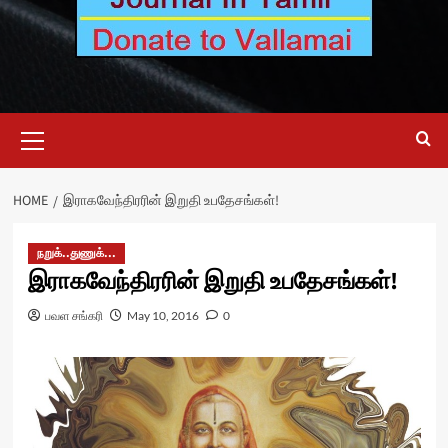
Primary
Menu
HOME
இராகவேந்திரரின் இறுதி உபதேசங்கள்!
நறுக்..துணுக்...
இராகவேந்திரரின் இறுதி உபதேசங்கள்!
பவள சங்கரி
May 10, 2016
0