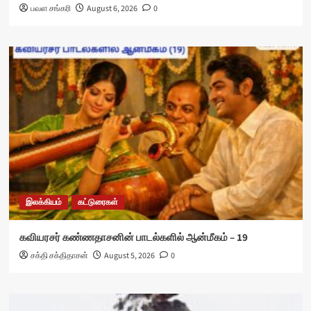
பவள சங்கரி
August 6, 2026
0
இலக்கியம்
கட்டுரைகள்
கவியரசர் கண்ணதாசனின் பாடல்களில் ஆன்மீகம் – 19
சக்தி சக்திதாசன்
August 5, 2026
0