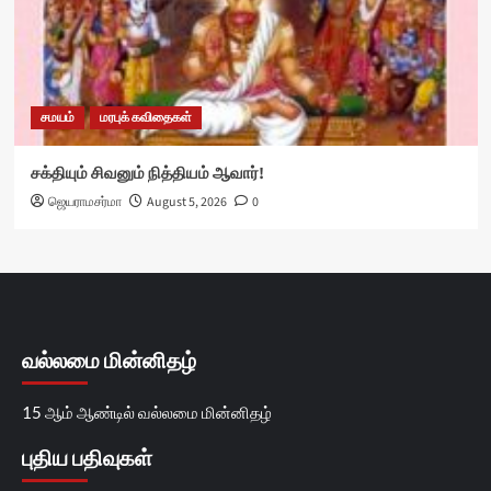
சமயம்
மரபுக் கவிதைகள்
சக்தியும் சிவனும் நித்தியம் ஆவார்!
ஜெயராமசர்மா
August 5, 2026
0
வல்லமை மின்னிதழ்
15 ஆம் ஆண்டில் வல்லமை மின்னிதழ்
புதிய பதிவுகள்